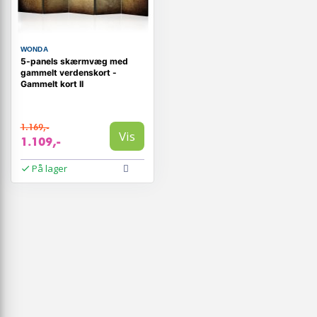
WONDA
5-panels skærmvæg med
gammelt verdenskort -
Gammelt kort II
1.169,-
Vis
1.109,-
På lager