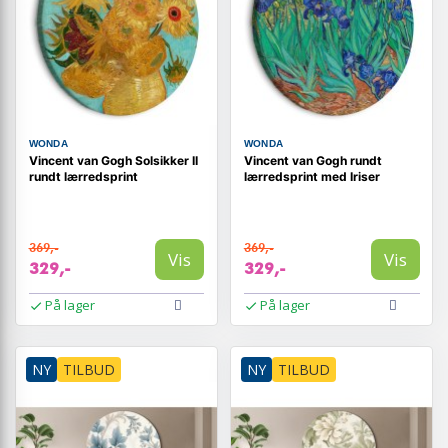
WONDA
WONDA
Vincent van Gogh Solsikker II
Vincent van Gogh rundt
rundt lærredsprint
lærredsprint med Iriser
369,-
369,-
Vis
Vis
329,-
329,-
På lager
På lager
NY
TILBUD
NY
TILBUD