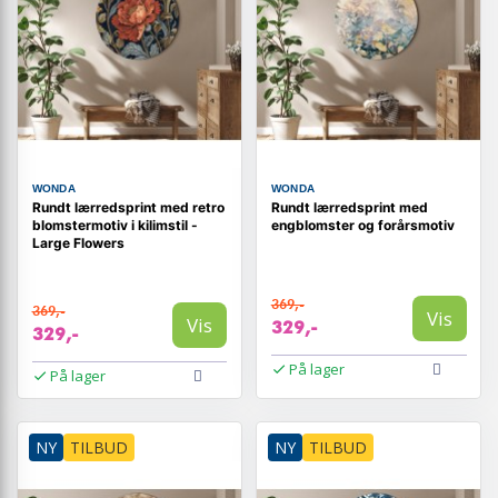
WONDA
WONDA
Rundt lærredsprint med retro
Rundt lærredsprint med
blomstermotiv i kilimstil -
engblomster og forårsmotiv
Large Flowers
369,-
369,-
Vis
Vis
329,-
329,-
På lager
På lager
NY
TILBUD
NY
TILBUD