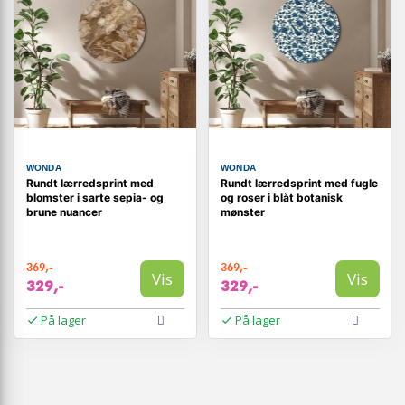
WONDA
WONDA
Rundt lærredsprint med
Rundt lærredsprint med fugle
blomster i sarte sepia- og
og roser i blåt botanisk
brune nuancer
mønster
369,-
369,-
Vis
Vis
329,-
329,-
På lager
På lager