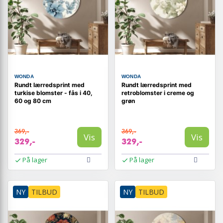
WONDA
WONDA
Rundt lærredsprint med
Rundt lærredsprint med
turkise blomster - fås i 40,
retroblomster i creme og
60 og 80 cm
grøn
369,-
369,-
Vis
Vis
329,-
329,-
På lager
På lager
NY
TILBUD
NY
TILBUD