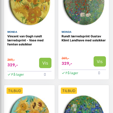
WONDA
WONDA
Vincent van Gogh rundt
Rundt lærredsprint Gustav
lærredsprint - Vase med
Klimt Landhave med solsikker
femten solsikker
369,-
369,-
Vis
Vis
329,-
329,-
På lager
På lager
TILBUD
TILBUD