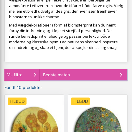
vægdekorationer er perfekte til at skabe en beroligende
atmosfære i ethvert rum, hvor de tilfører både farve og liv. Vælg
mellem et bredt udvalg af designs, der hver især fremhæver
blomsternes unikke charme.
Med
vægdekorationer
i form af blomsterprint kan du nemt
forny din indretning og tilføje et strejf af personlighed. De
runde lærredsprint er alsidige og passer perfekt til både
moderne og klassiske hjem. Lad naturens skønhed inspirere
din indretning og skab et hjem, der afspejler din stil og smag.
Vis filtre
Fandt 10 produkter
TILBUD
TILBUD