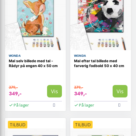
WONDA
WONDA
Mal selv billede med tal -
Mal efter tal billede med
Rådyr på engen 40 x 50 cm
farverig fodbold 50 x 40 cm
379,-
379,-
Vis
Vis
349,-
349,-
På lager
På lager
TILBUD
TILBUD