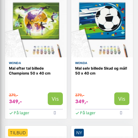
WONDA
WONDA
Mal efter tal billede
Mal selv billede Skud og mål!
Champions 50 x 40 cm
50 x 40 cm
379,-
379,-
Vis
Vis
349,-
349,-
På lager
På lager
TILBUD
NY