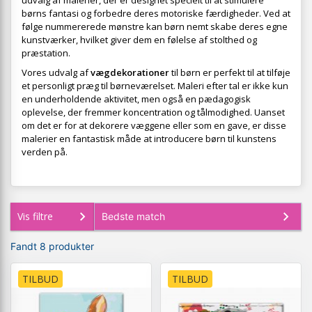
udvalg af malerier, der er designet specielt til at stimulere
børns fantasi og forbedre deres motoriske færdigheder. Ved at
følge nummererede mønstre kan børn nemt skabe deres egne
kunstværker, hvilket giver dem en følelse af stolthed og
præstation.
Vores udvalg af
vægdekorationer
til børn er perfekt til at tilføje
et personligt præg til børneværelset. Maleri efter tal er ikke kun
en underholdende aktivitet, men også en pædagogisk
oplevelse, der fremmer koncentration og tålmodighed. Uanset
om det er for at dekorere væggene eller som en gave, er disse
malerier en fantastisk måde at introducere børn til kunstens
verden på.
Vis filtre
Fandt 8 produkter
TILBUD
TILBUD