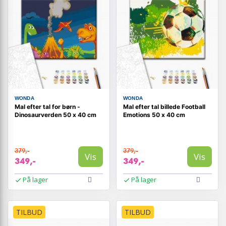
WONDA
WONDA
Mal efter tal for børn -
Mal efter tal billede Football
Dinosaurverden 50 x 40 cm
Emotions 50 x 40 cm
379,-
379,-
Vis
Vis
349,-
349,-
På lager
På lager
TILBUD
TILBUD