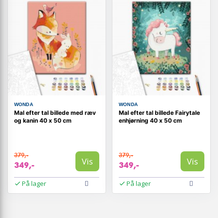
WONDA
WONDA
Mal efter tal billede med ræv
Mal efter tal billede Fairytale
og kanin 40 x 50 cm
enhjørning 40 x 50 cm
379,-
379,-
Vis
Vis
349,-
349,-
På lager
På lager