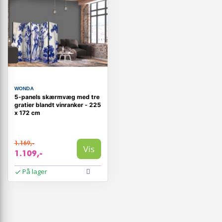
WONDA
5-panels skærmvæg med tre
gratier blandt vinranker - 225
x 172 cm
1.169,-
Vis
1.109,-
På lager