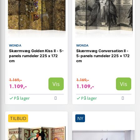
WONDA
WONDA
Skærmvæg Golden Kiss II - 5-
Skærmvæg Conversation II -
panels rumdeler 225 x 172
5-panels rumdeler 225 × 172
cm
cm
1.169,-
1.169,-
Vis
Vis
1.109,-
1.109,-
På lager
På lager
TILBUD
NY