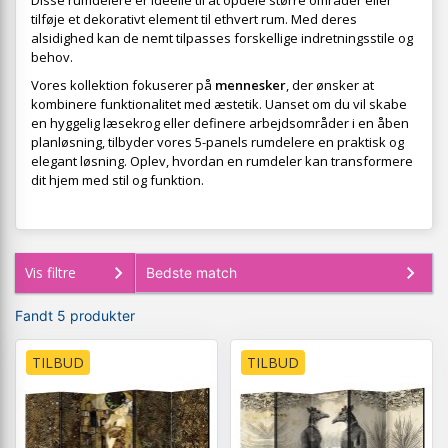
Disse rumdelere er ideelle til at opdele større områder eller
tilføje et dekorativt element til ethvert rum. Med deres
alsidighed kan de nemt tilpasses forskellige indretningsstile og
behov.
Vores kollektion fokuserer på
mennesker
, der ønsker at
kombinere funktionalitet med æstetik. Uanset om du vil skabe
en hyggelig læsekrog eller definere arbejdsområder i en åben
planløsning, tilbyder vores 5-panels rumdelere en praktisk og
elegant løsning. Oplev, hvordan en rumdeler kan transformere
dit hjem med stil og funktion.
Vis filtre
Fandt 5 produkter
TILBUD
TILBUD