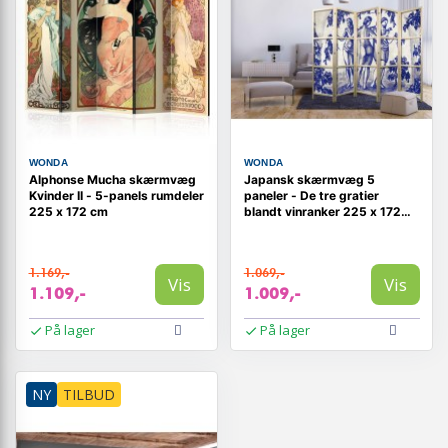
WONDA
WONDA
Alphonse Mucha skærmvæg
Japansk skærmvæg 5
Kvinder II - 5-panels rumdeler
paneler - De tre gratier
225 x 172 cm
blandt vinranker 225 x 172
cm
1.169,-
1.069,-
Vis
Vis
1.109,-
1.009,-
På lager
På lager
NY
TILBUD