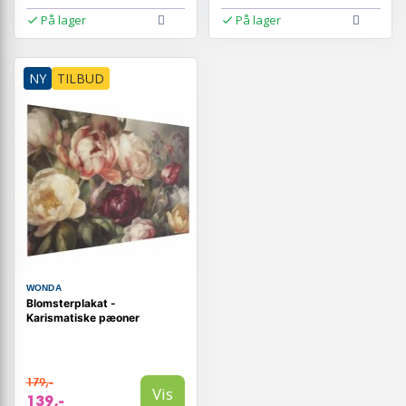
På lager
På lager
NY
TILBUD
WONDA
Blomsterplakat -
Karismatiske pæoner
179,-
Vis
139,-