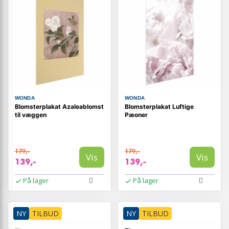
WONDA
WONDA
Blomsterplakat Azaleablomst
Blomsterplakat Luftige
til væggen
Pæoner
179,-
179,-
Vis
Vis
139,-
139,-
På lager
På lager
NY
TILBUD
NY
TILBUD