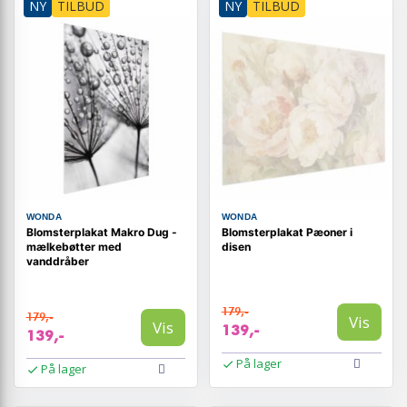
NY
TILBUD
NY
TILBUD
WONDA
WONDA
Blomsterplakat Makro Dug -
Blomsterplakat Pæoner i
mælkebøtter med
disen
vanddråber
179,-
179,-
Vis
Vis
139,-
139,-
På lager
På lager