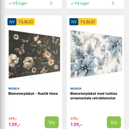
På lager
På lager
NY
TILBUD
NY
TILBUD
WONDA
WONDA
Blomsterplakat - Rustik Have
Blomsterplakat med turkise
ornamentale retroblomster
179,-
179,-
Vis
Vis
139,-
139,-