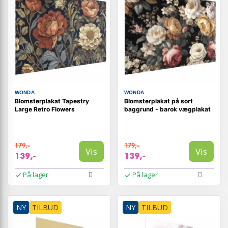
WONDA
WONDA
Blomsterplakat Tapestry
Blomsterplakat på sort
Large Retro Flowers
baggrund - barok vægplakat
179,-
179,-
Vis
Vis
139,-
139,-
På lager
På lager
NY
TILBUD
NY
TILBUD