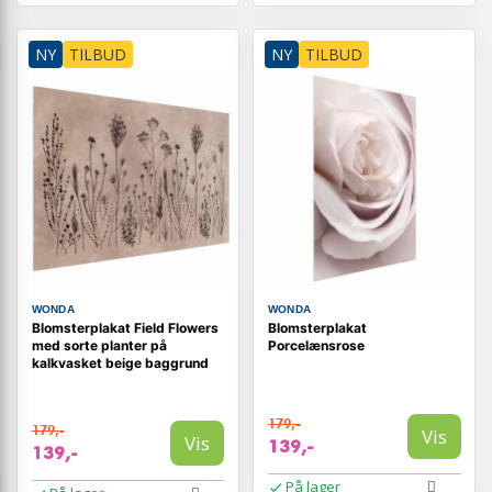
NY
TILBUD
NY
TILBUD
WONDA
WONDA
Blomsterplakat Field Flowers
Blomsterplakat
med sorte planter på
Porcelænsrose
kalkvasket beige baggrund
179,-
179,-
Vis
Vis
139,-
139,-
På lager