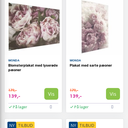
WONDA
WONDA
Blomsterplakat med lyserøde
Plakat med sarte pæoner
pæoner
179,-
179,-
Vis
Vis
139,-
139,-
På lager
På lager
NY
TILBUD
NY
TILBUD