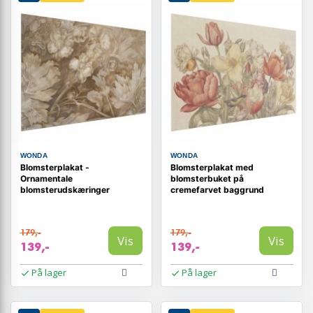
WONDA
WONDA
Blomsterplakat -
Blomsterplakat med
Ornamentale
blomsterbuket på
blomsterudskæringer
cremefarvet baggrund
179,-
179,-
Vis
Vis
139,-
139,-
På lager
På lager