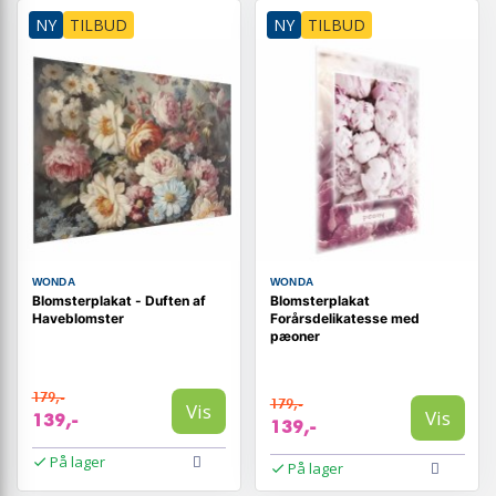
NY
TILBUD
NY
TILBUD
WONDA
WONDA
Blomsterplakat - Duften af
Blomsterplakat
Haveblomster
Forårsdelikatesse med
pæoner
179,-
179,-
Vis
Vis
139,-
139,-
På lager
På lager