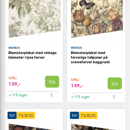
WONDA
WONDA
Blomsterplakat med vintage
Blomsterplakat med
blomster i lyse farver
farverige tulipaner på
cremefarvet baggrund
179,-
179,-
Vis
Vis
139,-
139,-
På lager
På lager
NY
TILBUD
NY
TILBUD