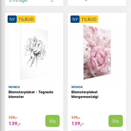
På lager
NY
TILBUD
NY
TILBUD
WONDA
WONDA
Blomsterplakat - Tegnede
Blomsterplakat
blomster
Morgennostalgi
179,-
179,-
Vis
Vis
139,-
139,-