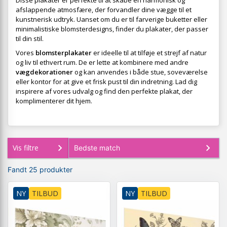
Disse plakater er perfekte til at skabe en harmonisk og
afslappende atmosfære, der forvandler dine vægge til et
kunstnerisk udtryk. Uanset om du er til farverige buketter eller
minimalistiske blomsterdesigns, finder du plakater, der passer
til din stil.
Vores
blomsterplakater
er ideelle til at tilføje et strejf af natur
og liv til ethvert rum. De er lette at kombinere med andre
vægdekorationer
og kan anvendes i både stue, soveværelse
eller kontor for at give et frisk pust til din indretning. Lad dig
inspirere af vores udvalg og find den perfekte plakat, der
komplimenterer dit hjem.
Vis filtre
Fandt 25 produkter
NY
TILBUD
NY
TILBUD