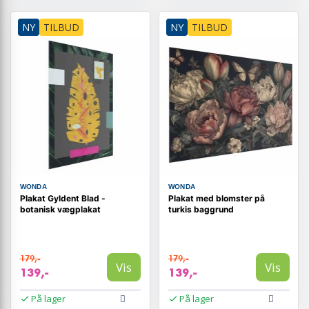
NY
TILBUD
NY
TILBUD
WONDA
WONDA
Plakat Gyldent Blad -
Plakat med blomster på
botanisk vægplakat
turkis baggrund
179,-
179,-
Vis
Vis
139,-
139,-
På lager
På lager