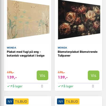
WONDA
WONDA
Plakat med fugl på eng -
Blomsterplakat Blomstrende
botanisk vægplakat i beige
Tulipaner
179,-
179,-
Vis
Vis
139,-
139,-
På lager
På lager
NY
TILBUD
NY
TILBUD