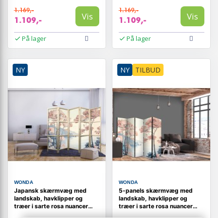
1.169,-
1.169,-
Vis
Vis
1.109,-
1.109,-
På lager
På lager
NY
NY
TILBUD
WONDA
WONDA
Japansk skærmvæg med
5-panels skærmvæg med
landskab, havklipper og
landskab, havklipper og
træer i sarte rosa nuancer
træer i sarte rosa nuancer
225 x 172 cm
225 x 172 cm