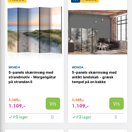
WONDA
WONDA
5-panels skærmvæg med
5-panels skærmvæg med
strandmotiv - Morgengåtur
antikt landskab - græsk
på stranden II
tempel på en bakke
1.169,-
1.169,-
Vis
Vis
1.109,-
1.109,-
På lager
På lager