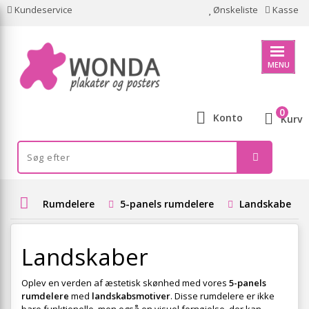
Kundeservice
Ønskeliste
Kasse
MENU
0
Konto
Kurv
Rumdelere
5-panels rumdelere
Landskaber
Landskaber
Oplev en verden af æstetisk skønhed med vores
5-panels
rumdelere
med
landskabsmotiver
. Disse rumdelere er ikke