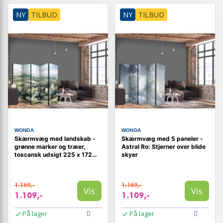
NY
TILBUD
NY
TILBUD
WONDA
WONDA
Skærmvæg med landskab -
Skærmvæg med 5 paneler -
grønne marker og træer,
Astral Ro: Stjerner over blide
toscansk udsigt 225 x 172
skyer
cm
1.169,-
1.169,-
Vis
Vis
1.109,-
1.109,-
På lager
På lager