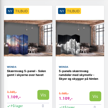
NY
TILBUD
NY
TILBUD
WONDA
WONDA
Skærmvæg 5-panel - Solen
5-panels skærmvæg
gemt i skyerne over havet
rumdeler med skymotiv -
Skyer og skygger på himlen
1.169,-
1.169,-
Vis
Vis
1.109,-
1.109,-
På lager
På lager