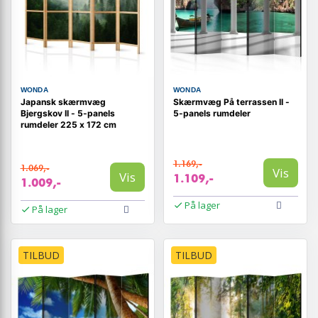
WONDA
WONDA
Japansk skærmvæg
Skærmvæg På terrassen II -
Bjergskov II - 5-panels
5-panels rumdeler
rumdeler 225 x 172 cm
1.169,-
1.069,-
Vis
Vis
1.109,-
1.009,-
På lager
På lager
TILBUD
TILBUD