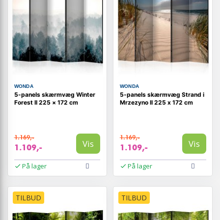
WONDA
WONDA
5-panels skærmvæg Winter
5-panels skærmvæg Strand i
Forest II 225 × 172 cm
Mrzezyno II 225 x 172 cm
1.169,-
1.169,-
Vis
Vis
1.109,-
1.109,-
På lager
På lager
TILBUD
TILBUD