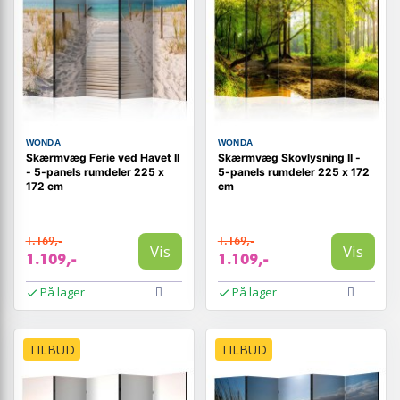
WONDA
WONDA
Skærmvæg Ferie ved Havet II
Skærmvæg Skovlysning II -
- 5-panels rumdeler 225 x
5-panels rumdeler 225 x 172
172 cm
cm
1.169,-
1.169,-
Vis
Vis
1.109,-
1.109,-
På lager
På lager
TILBUD
TILBUD