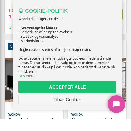
🍪 COOKIE-POLITIK
1.069,-
1.169,-
Vis
Vis
1.009,-
1.109,-
Wonda.dk bruger cookies til
På lager
På lager
- Nødvendige funktioner
- Forbedring af brugeroplevelsen
- Statistik og webanalyse
- Markedsføring
NY
TILBUD
NY
TILBUD
Nogle cookies sættes af tredjepartstjenester.
Du accepterer alle eller udvalgte cookies i nedenstående
bokse. Du kan ændre dine valg og trække dine samtykker
tilbage ved at klikke på det runde ikon nederst til venstre på
din skærm.
Læs mere
ACCEPTER ALLE
Tilpas Cookies
WONDA
WONDA
5-panels skærmvæg med
Skærmvæg med solnedgang
skymotiv 225 x 172 cm
og skyer i varme toner