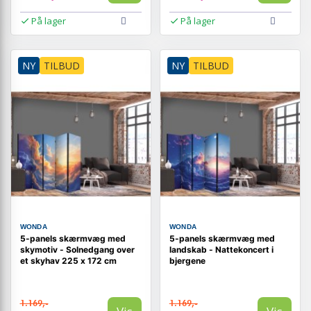
På lager
På lager
NY
TILBUD
NY
TILBUD
WONDA
WONDA
5-panels skærmvæg med
5-panels skærmvæg med
skymotiv - Solnedgang over
landskab - Nattekoncert i
et skyhav 225 x 172 cm
bjergene
1.169,-
1.169,-