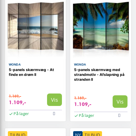
WONDA
WONDA
5-panels skærmvæg - At
5-panels skærmvæg med
finde en drøm II
strandmotiv - Afslapning på
stranden II
1.169,-
1.169,-
Vis
Vis
1.109,-
1.109,-
På lager
På lager
TILBUD
NY
TILBUD