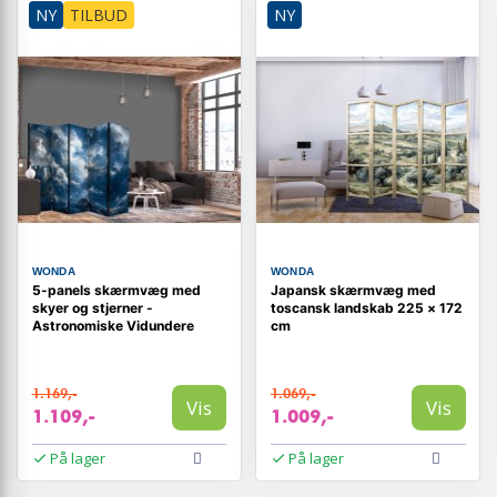
NY
TILBUD
NY
WONDA
WONDA
5-panels skærmvæg med
Japansk skærmvæg med
skyer og stjerner -
toscansk landskab 225 × 172
Astronomiske Vidundere
cm
1.169,-
1.069,-
Vis
Vis
1.109,-
1.009,-
På lager
På lager