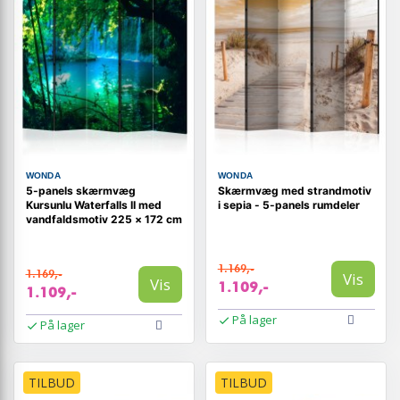
WONDA
WONDA
5-panels skærmvæg
Skærmvæg med strandmotiv
Kursunlu Waterfalls II med
i sepia - 5-panels rumdeler
vandfaldsmotiv 225 × 172 cm
1.169,-
1.169,-
Vis
Vis
1.109,-
1.109,-
På lager
På lager
TILBUD
TILBUD