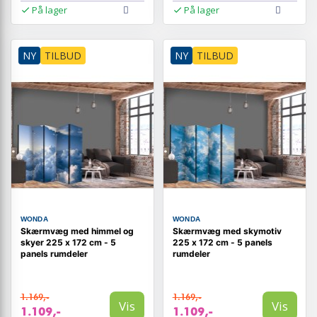
På lager
På lager
NY
TILBUD
NY
TILBUD
WONDA
WONDA
Skærmvæg med himmel og
Skærmvæg med skymotiv
skyer 225 x 172 cm - 5
225 x 172 cm - 5 panels
panels rumdeler
rumdeler
1.169,-
1.169,-
Vis
Vis
1.109,-
1.109,-