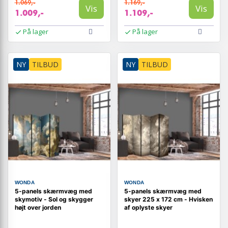
1.069,-
1.169,-
Vis
Vis
1.009,-
1.109,-
På lager
På lager
NY
TILBUD
NY
TILBUD
WONDA
WONDA
5-panels skærmvæg med
5-panels skærmvæg med
skymotiv - Sol og skygger
skyer 225 x 172 cm - Hvisken
højt over jorden
af oplyste skyer