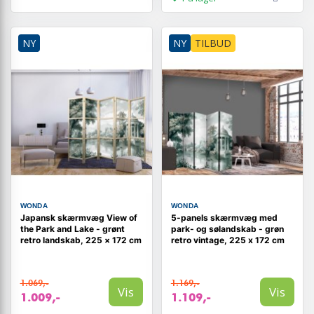
NY
NY
TILBUD
WONDA
WONDA
Japansk skærmvæg View of
5-panels skærmvæg med
the Park and Lake - grønt
park- og sølandskab - grøn
retro landskab, 225 × 172 cm
retro vintage, 225 x 172 cm
1.069,-
1.169,-
Vis
Vis
1.009,-
1.109,-