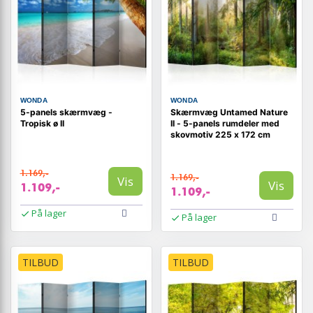
WONDA
WONDA
5-panels skærmvæg -
Skærmvæg Untamed Nature
Tropisk ø II
II - 5-panels rumdeler med
skovmotiv 225 x 172 cm
1.169,-
1.169,-
Vis
Vis
1.109,-
1.109,-
På lager
På lager
TILBUD
TILBUD