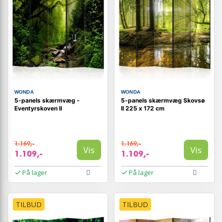
WONDA
WONDA
5-panels skærmvæg -
5-panels skærmvæg Skovsø
Eventyrskoven II
II 225 x 172 cm
1.169,-
1.169,-
Vis
Vis
1.109,-
1.109,-
På lager
På lager
TILBUD
TILBUD