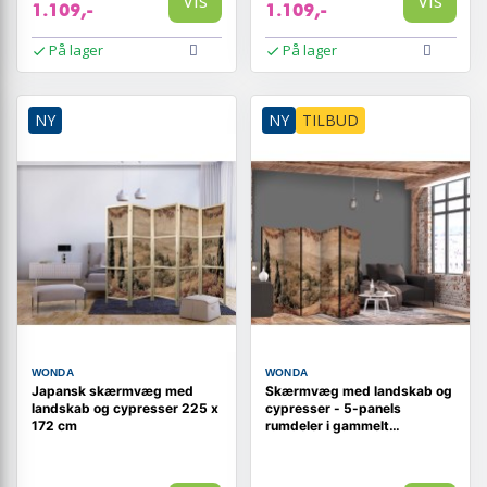
Vis
Vis
1.109,-
1.109,-
På lager
På lager
NY
NY
TILBUD
WONDA
WONDA
Japansk skærmvæg med
Skærmvæg med landskab og
landskab og cypresser 225 x
cypresser - 5-panels
172 cm
rumdeler i gammelt
gobelinmotiv