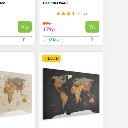
ten
Beautiful World
(2)
209,-
Vis
Vis
179,-
På lager
TILBUD