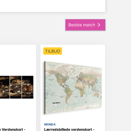
TILBUD
WONDA
e Verdenskort -
Lærredsbillede verdenskort -