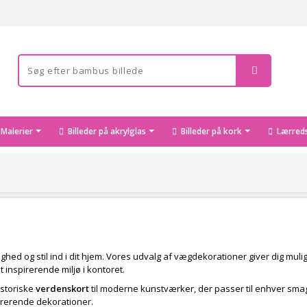
Malerier
Billeder på akrylglas
Billeder på kork
Lærreds
ighed og stil ind i dit hjem. Vores udvalg af vægdekorationer giver dig mulig
 inspirerende miljø i kontoret.
istoriske
verdenskort
til moderne kunstværker, der passer til enhver smag
irerende dekorationer.