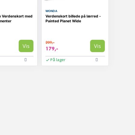
WONDA
e Verdenskort med
Verdenskort billede på lærred -
inenter
Painted Planet Wide
209,-
Vis
Vis
179,-
På lager