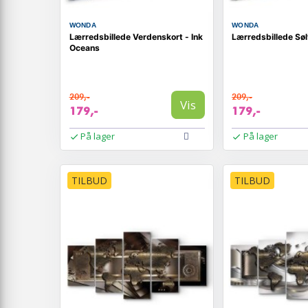
WONDA
WONDA
Lærredsbillede Verdenskort - Ink
Lærredsbillede Sø
Oceans
209,-
209,-
Vis
179,-
179,-
På lager
På lager
TILBUD
TILBUD