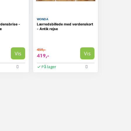
WONDA
rdensbrise -
Lærredsbillede med verdenskort
le
- Antik rejse
459,-
Vis
Vis
419,-
På lager