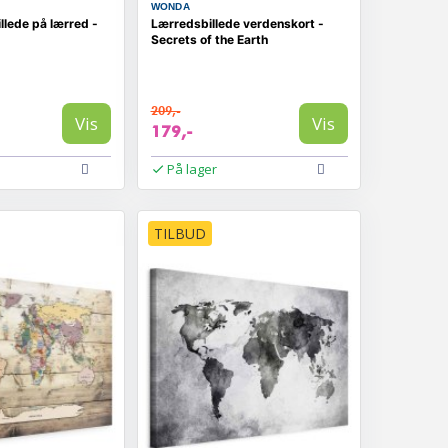
WONDA
llede på lærred -
Lærredsbillede verdenskort -
Secrets of the Earth
209,-
Vis
Vis
179,-
På lager
TILBUD