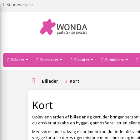
Kundeservice
Billeder
Fototapet
Plakater
Rumdelere
Billeder
Kort
Kort
Oplev en verden af
billeder
og
kort
, der bringer personl
du ønsker at skabe en hyggelig atmosfære i stuen eller et
Med vores nøje udvalgte sortiment kan du finde alt fra h
vægge fortælle deres egen historie med smukke og insp