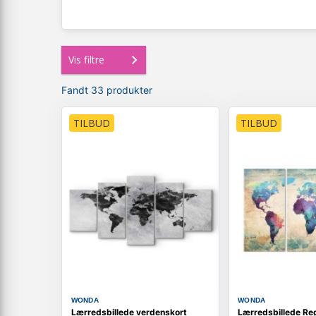
Vis filtre
Fandt 33 produkter
TILBUD
TILBUD
WONDA
WONDA
Lærredsbillede verdenskort
Lærredsbillede Reg