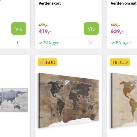
Verdenskort
Verden om nat
459,-
669,-
Vis
Vis
419,-
639,-
På lager
På lager
TILBUD
TILBUD