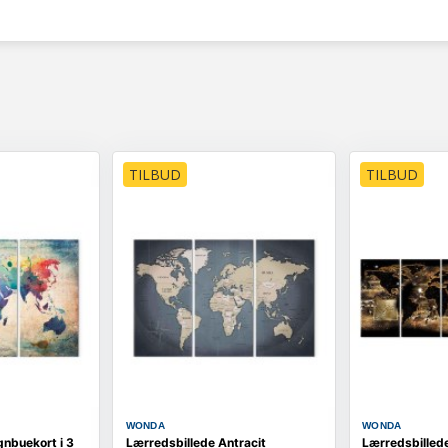
TILBUD
TILBUD
WONDA
WONDA
nbuekort i 3
Lærredsbillede Antracit
Lærredsbilled