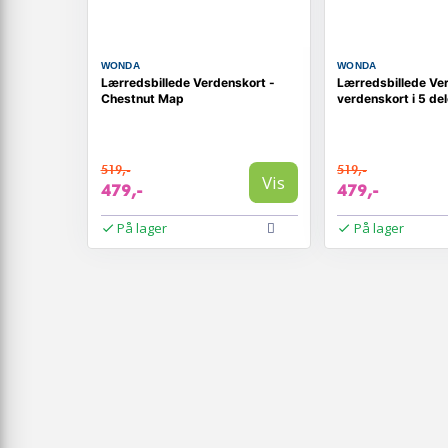
WONDA
WONDA
Lærredsbillede Verdenskort -
Lærredsbillede Ve
Chestnut Map
verdenskort i 5 de
519,-
519,-
Vis
479,-
479,-
På lager
På lager