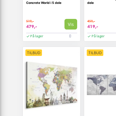
Concrete World i 5 dele
dele
519,-
459,-
Vis
479,-
419,-
På lager
På lager
TILBUD
TILBUD