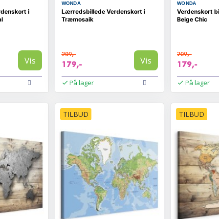
WONDA
WONDA
denskort i
Lærredsbillede Verdenskort i
Verdenskort bi
al
Træmosaik
Beige Chic
209,-
209,-
Vis
Vis
179,-
179,-
På lager
På lager
TILBUD
TILBUD