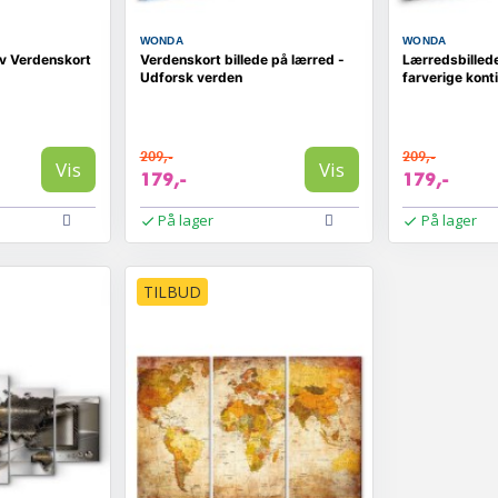
WONDA
WONDA
lv Verdenskort
Verdenskort billede på lærred -
Lærredsbilled
Udforsk verden
farverige kont
209,-
209,-
Vis
Vis
179,-
179,-
På lager
På lager
TILBUD