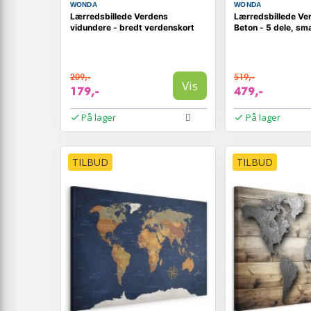
WONDA
WONDA
Lærredsbillede Verdens
Lærredsbillede Ver
vidundere - bredt verdenskort
Beton - 5 dele, sm
209,-
519,-
Vis
179,-
479,-
På lager
På lager
TILBUD
TILBUD