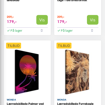
landskab
tåge 1 del bredformat
209,-
209,-
Vis
Vis
179,-
179,-
På lager
På lager
TILBUD
TILBUD
WONDA
WONDA
Lærredsbillede Palmer ved
Lærredsbillede Fyrrekogle