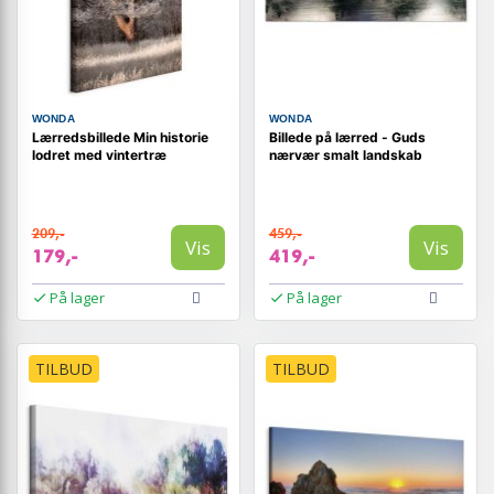
WONDA
WONDA
Lærredsbillede Min historie
Billede på lærred - Guds
lodret med vintertræ
nærvær smalt landskab
209,-
459,-
Vis
Vis
179,-
419,-
På lager
På lager
TILBUD
TILBUD