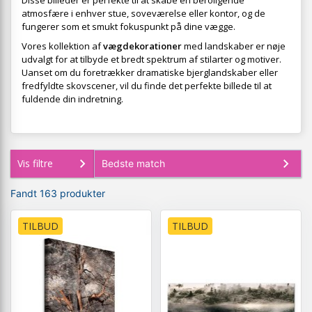
Disse billeder er perfekte til at skabe en beroligende
atmosfære i enhver stue, soveværelse eller kontor, og de
fungerer som et smukt fokuspunkt på dine vægge.
Vores kollektion af
vægdekorationer
med landskaber er nøje
udvalgt for at tilbyde et bredt spektrum af stilarter og motiver.
Uanset om du foretrækker dramatiske bjerglandskaber eller
fredfyldte skovscener, vil du finde det perfekte billede til at
fuldende din indretning.
Vis filtre
Fandt 163 produkter
TILBUD
TILBUD