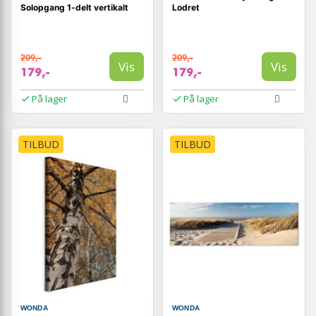
Solopgang 1-delt vertikalt
Lodret
209,-
209,-
Vis
Vis
179,-
179,-
På lager
På lager
TILBUD
TILBUD
WONDA
WONDA