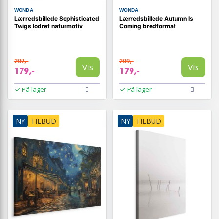
WONDA
WONDA
Lærredsbillede Sophisticated
Lærredsbillede Autumn Is
Twigs lodret naturmotiv
Coming bredformat
209,-
209,-
Vis
Vis
179,-
179,-
På lager
På lager
NY
TILBUD
NY
TILBUD