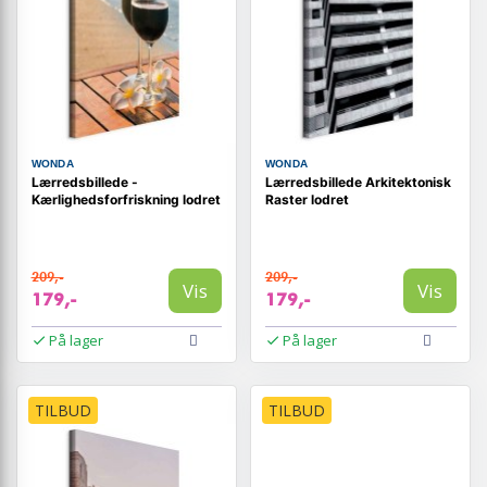
WONDA
WONDA
Lærredsbillede -
Lærredsbillede Arkitektonisk
Kærlighedsforfriskning lodret
Raster lodret
209,-
209,-
Vis
Vis
179,-
179,-
På lager
På lager
TILBUD
TILBUD