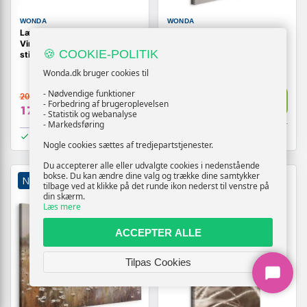
WONDA
WONDA
Lærredsbillede Paris-gade i
Lærredsbillede Misty Trail
Vincent van Gogh-inspireret
lodret - havlandskab
🍪 COOKIE-POLITIK
stil
Wonda.dk bruger cookies til
209,-
- Nødvendige funktioner
209,-
Vis
Vis
- Forbedring af brugeroplevelsen
179,-
179,-
- Statistik og webanalyse
- Markedsføring
På lager
På lager
Nogle cookies sættes af tredjepartstjenester.
Du accepterer alle eller udvalgte cookies i nedenstående
bokse. Du kan ændre dine valg og trække dine samtykker
NY
TILBUD
NY
TILBUD
tilbage ved at klikke på det runde ikon nederst til venstre på
din skærm.
Læs mere
ACCEPTER ALLE
Tilpas Cookies