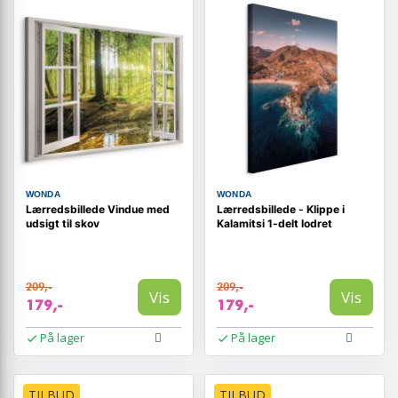
WONDA
WONDA
Lærredsbillede Vindue med
Lærredsbillede - Klippe i
udsigt til skov
Kalamitsi 1-delt lodret
209,-
209,-
Vis
Vis
179,-
179,-
På lager
På lager
TILBUD
TILBUD