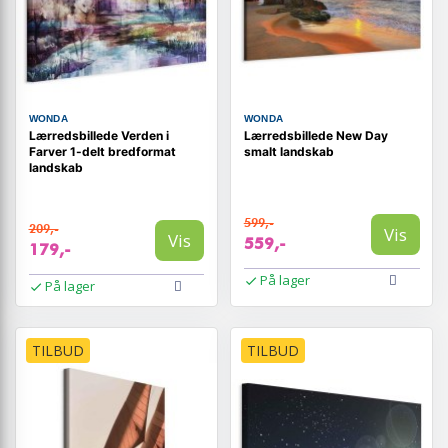
WONDA
WONDA
Lærredsbillede Verden i
Lærredsbillede New Day
Farver 1-delt bredformat
smalt landskab
landskab
599,-
209,-
Vis
Vis
559,-
179,-
På lager
På lager
TILBUD
TILBUD