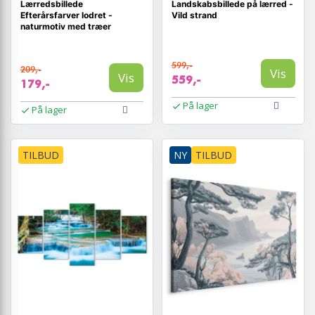
Lærredsbillede
Landskabsbillede på lærred -
Efterårsfarver lodret -
Vild strand
naturmotiv med træer
599,-
209,-
Vis
Vis
559,-
179,-
På lager
På lager
TILBUD
NY
TILBUD