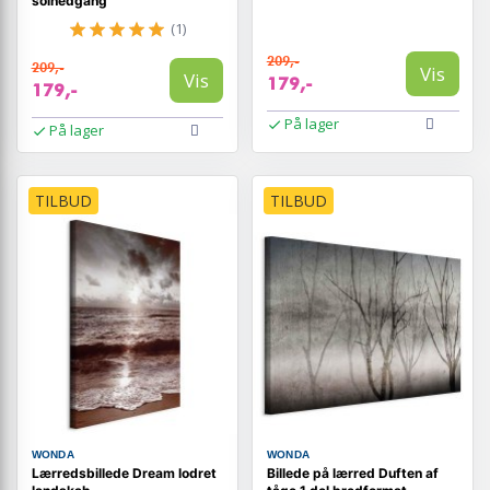
solnedgang
(1)
209,-
209,-
Vis
Vis
179,-
179,-
På lager
På lager
TILBUD
TILBUD
WONDA
WONDA
Lærredsbillede Dream lodret
Billede på lærred Duften af