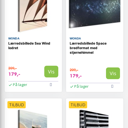
WONDA
WONDA
Lærredsbillede Sea Wind
Lærredsbillede Space
lodret
bredformat med
stjernehimmel
209,-
209,-
Vis
Vis
179,-
179,-
På lager
På lager
TILBUD
TILBUD