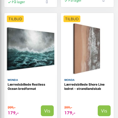
På lager
På lager
TILBUD
TILBUD
WONDA
WONDA
Lærredsbillede Restless
Lærredsbillede Shore Line
Ocean bredformat
lodret - strandlandskab
209,-
209,-
Vis
Vis
179,-
179,-