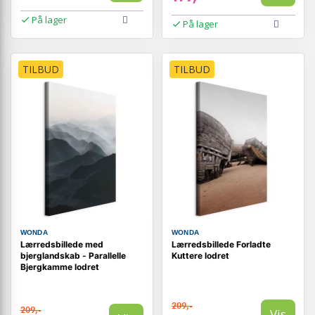
På lager
På lager
TILBUD
TILBUD
WONDA
WONDA
Lærredsbillede med
Lærredsbillede Forladte
bjerglandskab - Parallelle
Kuttere lodret
Bjergkamme lodret
209,-
209,-
Vis