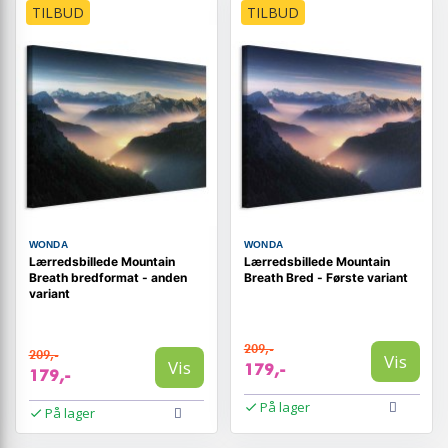
TILBUD
TILBUD
WONDA
WONDA
Lærredsbillede Mountain
Lærredsbillede Mountain
Breath bredformat - anden
Breath Bred - Første variant
variant
209,-
209,-
Vis
Vis
179,-
179,-
På lager
På lager