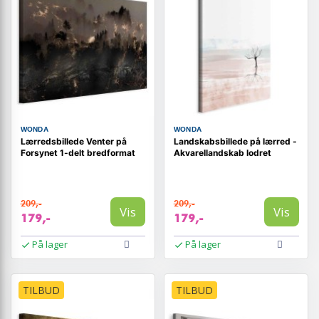
WONDA
WONDA
Lærredsbillede Venter på
Landskabsbillede på lærred -
Forsynet 1-delt bredformat
Akvarellandskab lodret
209,-
209,-
Vis
Vis
179,-
179,-
På lager
På lager
TILBUD
TILBUD