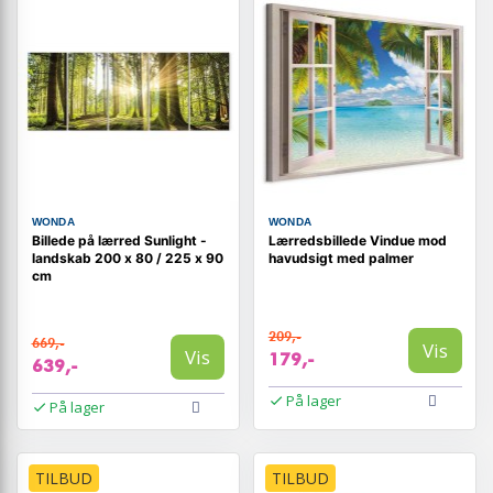
WONDA
WONDA
Billede på lærred Sunlight -
Lærredsbillede Vindue mod
landskab 200 x 80 / 225 x 90
havudsigt med palmer
cm
209,-
669,-
Vis
Vis
179,-
639,-
På lager
På lager
TILBUD
TILBUD