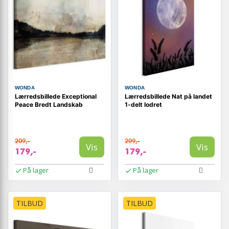
WONDA
WONDA
Lærredsbillede Exceptional
Lærredsbillede Nat på landet
Peace Bredt Landskab
1-delt lodret
209,-
209,-
Vis
Vis
179,-
179,-
På lager
På lager
TILBUD
TILBUD