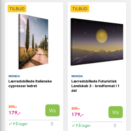
TILBUD
TILBUD
WONDA
WONDA
Lærredsbillede Italienske
Lærredsbillede Futuristisk
cypresser lodret
Landskab 3 - bredformat i 1
del
209,-
209,-
Vis
Vis
179,-
179,-
På lager
På lager