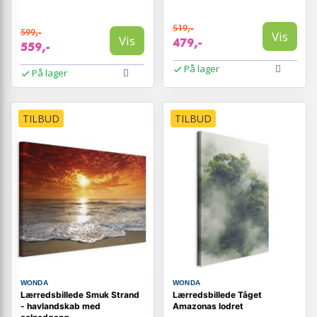
519,-
599,-
Vis
Vis
479,-
559,-
På lager
På lager
TILBUD
TILBUD
WONDA
WONDA
Lærredsbillede Smuk Strand
Lærredsbillede Tåget
- havlandskab med
Amazonas lodret