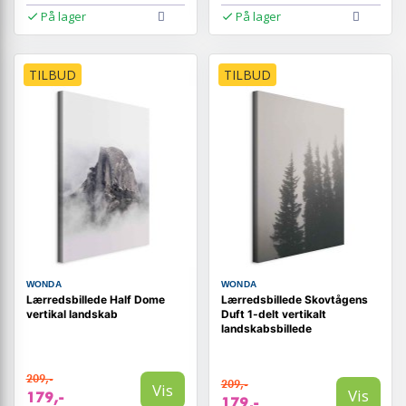
På lager
På lager
TILBUD
TILBUD
WONDA
WONDA
Lærredsbillede Half Dome
Lærredsbillede Skovtågens
vertikal landskab
Duft 1-delt vertikalt
landskabsbillede
209,-
209,-
Vis
Vis
179,-
179,-