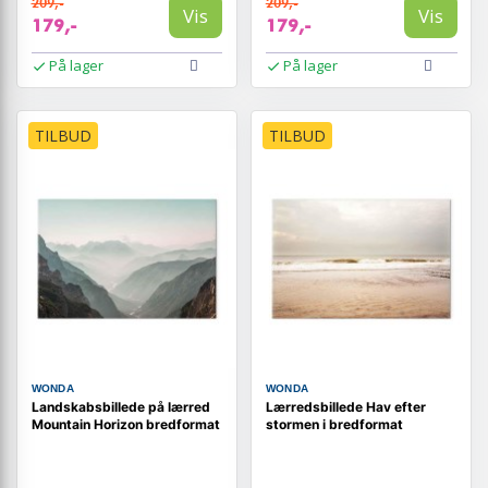
209,-
209,-
Vis
Vis
179,-
179,-
På lager
På lager
TILBUD
TILBUD
WONDA
WONDA
Landskabsbillede på lærred
Lærredsbillede Hav efter
Mountain Horizon bredformat
stormen i bredformat