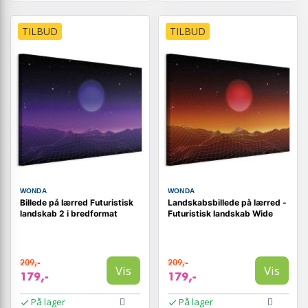
TILBUD
TILBUD
WONDA
WONDA
Billede på lærred Futuristisk
Landskabsbillede på lærred -
landskab 2 i bredformat
Futuristisk landskab Wide
209,-
209,-
Vis
Vis
179,-
179,-
På lager
På lager