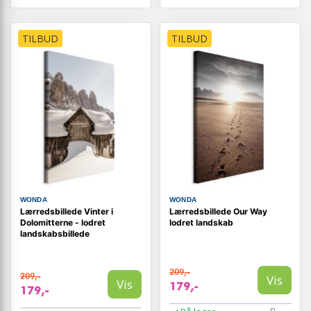
TILBUD
TILBUD
WONDA
WONDA
Lærredsbillede Vinter i
Lærredsbillede Our Way
Dolomitterne - lodret
lodret landskab
landskabsbillede
209,-
209,-
Vis
Vis
179,-
179,-