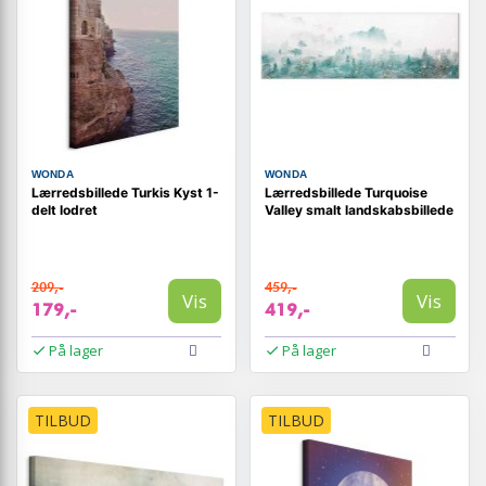
WONDA
WONDA
Lærredsbillede Turkis Kyst 1-
Lærredsbillede Turquoise
delt lodret
Valley smalt landskabsbillede
209,-
459,-
Vis
Vis
179,-
419,-
På lager
På lager
TILBUD
TILBUD