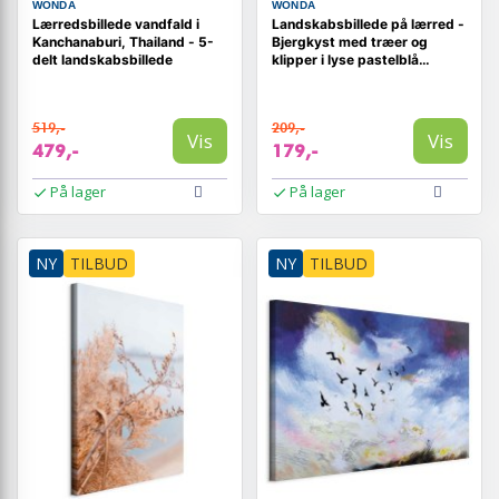
WONDA
WONDA
Lærredsbillede vandfald i
Landskabsbillede på lærred -
Kanchanaburi, Thailand - 5-
Bjergkyst med træer og
delt landskabsbillede
klipper i lyse pastelblå
nuancer
519,-
209,-
Vis
Vis
479,-
179,-
På lager
På lager
NY
TILBUD
NY
TILBUD