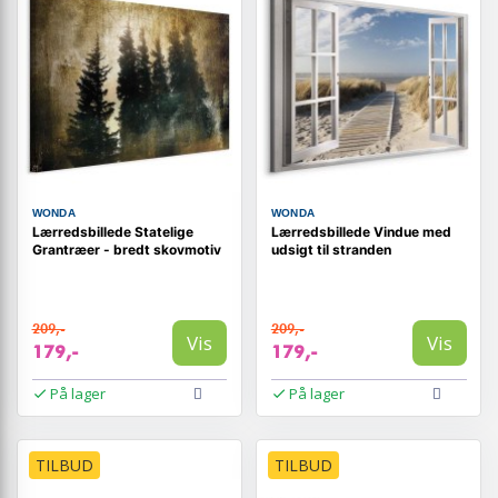
WONDA
WONDA
Lærredsbillede Statelige
Lærredsbillede Vindue med
Grantræer - bredt skovmotiv
udsigt til stranden
209,-
209,-
Vis
Vis
179,-
179,-
På lager
På lager
TILBUD
TILBUD