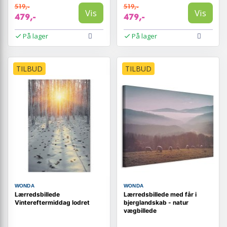
519,-
519,-
Vis
Vis
479,-
479,-
På lager
På lager
TILBUD
TILBUD
WONDA
WONDA
Lærredsbillede
Lærredsbillede med får i
Vintereftermiddag lodret
bjerglandskab - natur
vægbillede