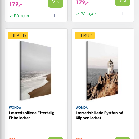
Vis
179,-
179,-
På lager
På lager
TILBUD
TILBUD
WONDA
WONDA
Lærredsbillede Efterårlig
Lærredsbillede Fyrtårn på
Ebbe lodret
Klippen lodret