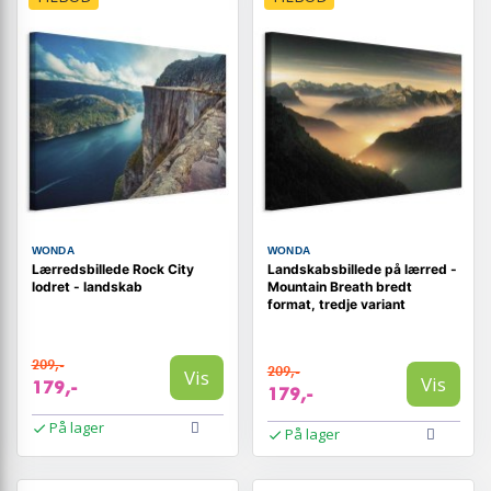
WONDA
WONDA
Lærredsbillede Rock City
Landskabsbillede på lærred -
lodret - landskab
Mountain Breath bredt
format, tredje variant
209,-
209,-
Vis
Vis
179,-
179,-
På lager
På lager