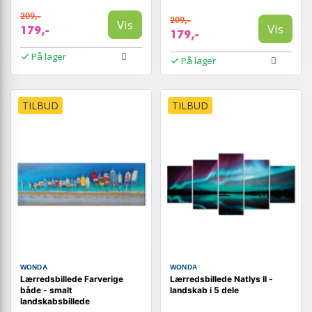
209,-
209,-
Vis
Vis
179,-
179,-
På lager
På lager
TILBUD
TILBUD
WONDA
WONDA
Lærredsbillede Farverige
Lærredsbillede Natlys II -
både - smalt
landskab i 5 dele
landskabsbillede