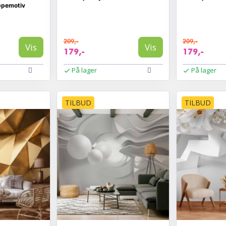
ppemotiv
209,-
209,-
Vis
Vis
179,-
179,-
På lager
På lager
TILBUD
TILBUD