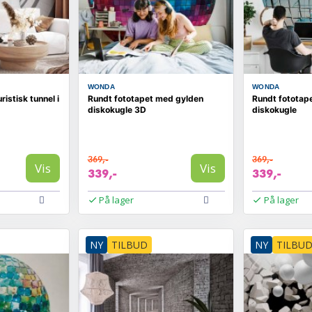
WONDA
WONDA
istisk tunnel i
Rundt fototapet med gylden
Rundt fototap
diskokugle 3D
diskokugle
369,-
369,-
Vis
Vis
339,-
339,-
På lager
På lager
NY
TILBUD
NY
TILBU