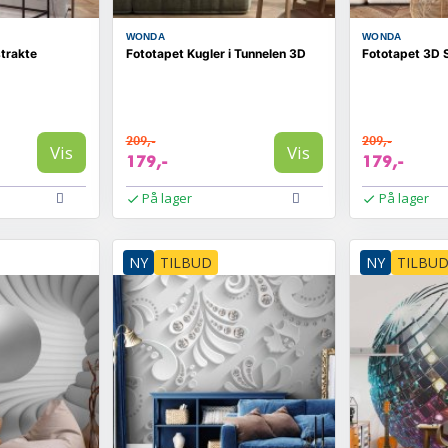
WONDA
WONDA
trakte
Fototapet Kugler i Tunnelen 3D
Fototapet 3D 
209,-
209,-
Vis
Vis
179,-
179,-
På lager
På lager
NY
TILBUD
NY
TILBU