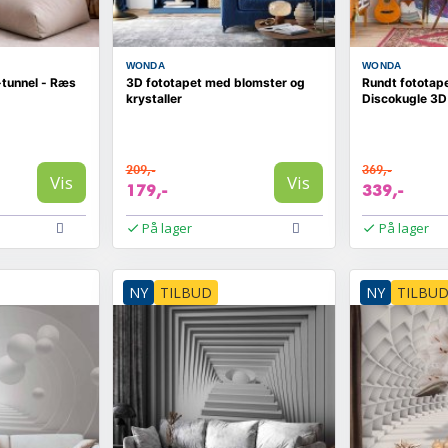
WONDA
WONDA
tunnel - Ræs
3D fototapet med blomster og
Rundt fototape
krystaller
Discokugle 3D
209,-
369,-
Vis
Vis
179,-
339,-
På lager
På lager
NY
TILBUD
NY
TILBU