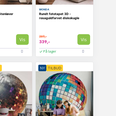
WONDA
Stenløver
Rundt fototapet 3D -
rosaguldfarvet diskokugle
369,-
Vis
Vis
339,-
På lager
D
NY
TILBUD