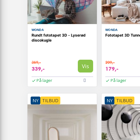
WONDA
WONDA
Rundt fototapet 3D - Lyserød
Fototapet 3D Tunn
discokugle
369,-
209,-
Vis
339,-
179,-
På lager
På lager
NY
TILBUD
NY
TILBUD