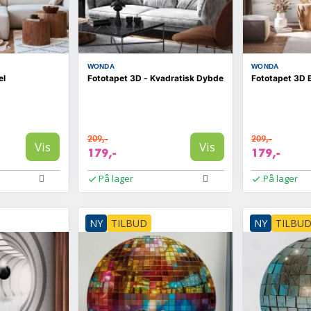
WONDA
WONDA
el
Fototapet 3D - Kvadratisk Dybde
Fototapet 3D B
209,-
209,-
Vis
Vis
179,-
179,-
På lager
På lager
NY
TILBUD
NY
TILBU