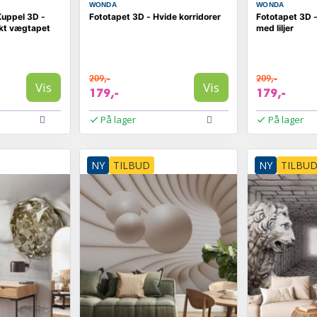
WONDA
WONDA
Kuppel 3D -
Fototapet 3D - Hvide korridorer
Fototapet 3D 
kt vægtapet
med liljer
209,-
209,-
Vis
Vis
179,-
179,-
På lager
På lager
NY
TILBUD
NY
TILBU