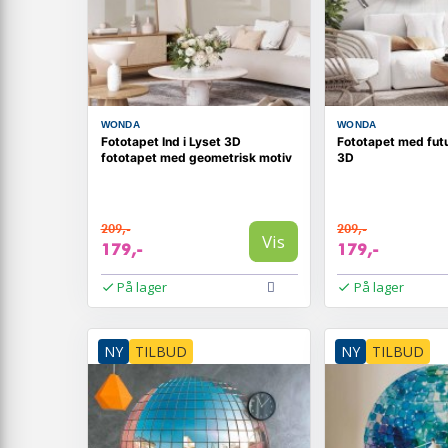
WONDA
WONDA
Fototapet Ind i Lyset 3D
Fototapet med futur
fototapet med geometrisk motiv
3D
209,-
209,-
Vis
179,-
179,-
På lager
På lager
NY
TILBUD
NY
TILBUD