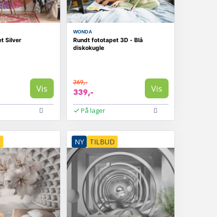
WONDA
t Silver
Rundt fototapet 3D - Blå
diskokugle
369,-
Vis
Vis
339,-
På lager
D
NY
TILBUD