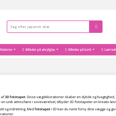
Malerier
Billeder på akrylglas
Billeder på kork
Lærreds
g af
3D fototapet
. Disse vægdekorationer skaber en dybde og livagtighed,
be en unik atmosfære i soveværelset, tilbyder 3D fototapeter en kreativ løs
stil og indretning. Med
fototapet
i 3D kan du nemt forny dine vægge og give d
rationer.