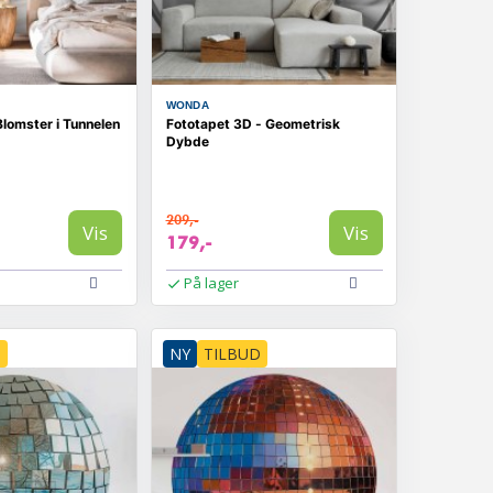
WONDA
lomster i Tunnelen
Fototapet 3D - Geometrisk
Dybde
209,-
Vis
Vis
179,-
På lager
D
NY
TILBUD