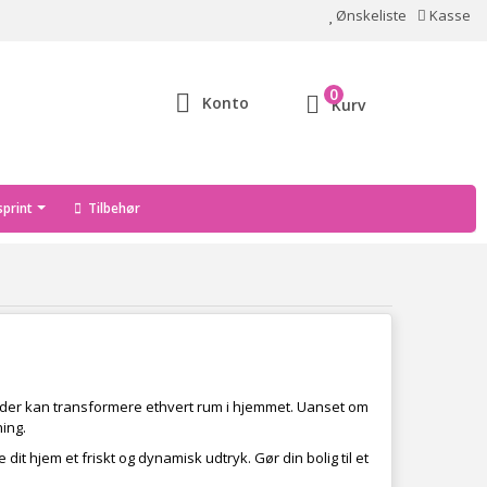
Ønskeliste
Kasse
0
Konto
Kurv
print
Tilbehør
 der kan transformere ethvert rum i hjemmet. Uanset om
ning.
it hjem et friskt og dynamisk udtryk. Gør din bolig til et