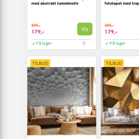
med abstrakt tunnelmotiv
fototapet med tra
209,-
209,-
Vis
179,-
179,-
På lager
På lager
TILBUD
TILBUD