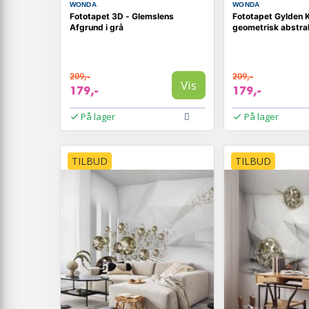
WONDA
WONDA
Fototapet 3D - Glemslens
Fototapet Gylden 
Afgrund i grå
geometrisk abstra
209,-
209,-
Vis
179,-
179,-
På lager
På lager
TILBUD
TILBUD