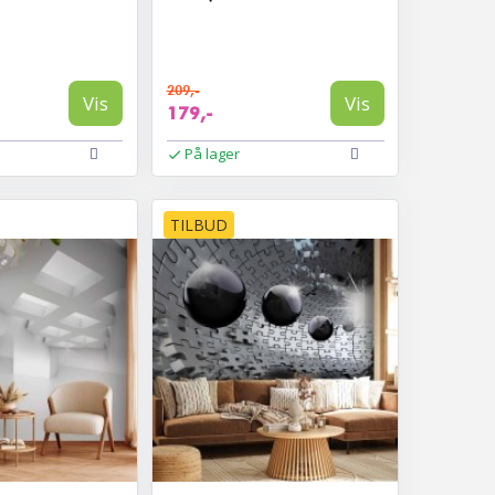
209,-
Vis
Vis
179,-
På lager
TILBUD