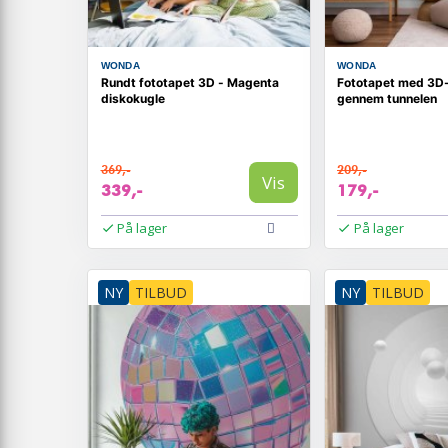
WONDA
WONDA
Rundt fototapet 3D - Magenta
Fototapet med 3D-
diskokugle
gennem tunnelen
369,-
209,-
Vis
339,-
179,-
På lager
På lager
NY
TILBUD
NY
TILBUD