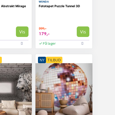
WONDA
- Abstrakt Mirage
Fototapet Puzzle Tunnel 3D
209,-
Vis
Vis
179,-
På lager
D
NY
TILBUD