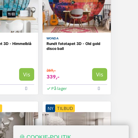
WONDA
et 3D - Himmelblå
Rundt fototapet 3D - Old gold
disco ball
369,-
Vis
Vis
339,-
På lager
D
NY
TILBUD
🍪 COOKIE-POLITIK