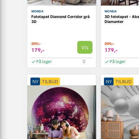
WONDA
WONDA
Fototapet Diamond Corridor grå
3D fototapet - Abs
3D
Diamanter
209,-
209,-
Vis
179,-
179,-
På lager
På lager
NY
TILBUD
NY
TILBUD