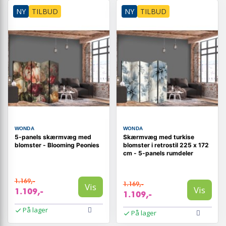
NY
TILBUD
NY
TILBUD
WONDA
WONDA
5-panels skærmvæg med
Skærmvæg med turkise
blomster - Blooming Peonies
blomster i retrostil 225 x 172
cm - 5-panels rumdeler
1.169,-
1.169,-
Vis
Vis
1.109,-
1.109,-
På lager
På lager