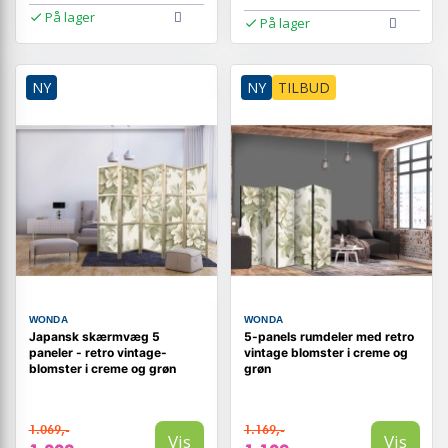
På lager
På lager
NY
NY
TILBUD
WONDA
WONDA
Japansk skærmvæg 5
5-panels rumdeler med retro
paneler - retro vintage-
vintage blomster i creme og
blomster i creme og grøn
grøn
1.069,-
1.169,-
Vis
Vis