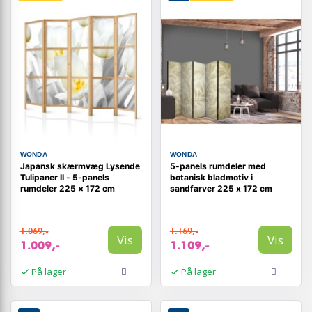
WONDA
WONDA
Japansk skærmvæg Lysende
5-panels rumdeler med
Tulipaner II - 5-panels
botanisk bladmotiv i
rumdeler 225 × 172 cm
sandfarver 225 x 172 cm
1.069,-
1.169,-
Vis
Vis
1.009,-
1.109,-
På lager
På lager