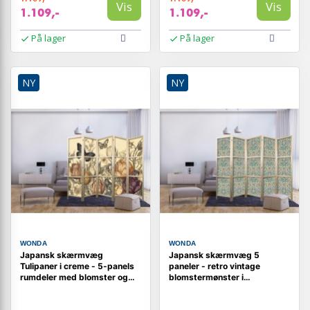
Vis
Vis
1.109,-
1.109,-
På lager
På lager
NY
NY
WONDA
WONDA
Japansk skærmvæg
Japansk skærmvæg 5
Tulipaner i creme - 5-panels
paneler - retro vintage
rumdeler med blomster og
blomstermønster i
sommerfugle
victoriansk stil 225 x 172 cm