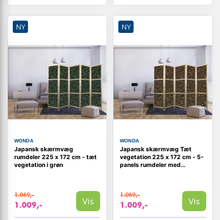
NY
NY
WONDA
WONDA
Japansk skærmvæg
Japansk skærmvæg Tæt
rumdeler 225 x 172 cm - tæt
vegetation 225 x 172 cm - 5-
vegetation i grøn
panels rumdeler med
botanisk mønster, brun
1.069,-
1.069,-
Vis
Vis
1.009,-
1.009,-