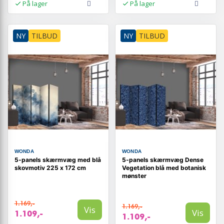
På lager
På lager
NY
TILBUD
NY
TILBUD
WONDA
WONDA
5-panels skærmvæg med blå
5-panels skærmvæg Dense
skovmotiv 225 x 172 cm
Vegetation blå med botanisk
mønster
1.169,-
1.169,-
Vis
Vis
1.109,-
1.109,-