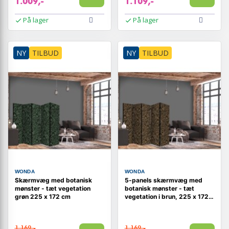
1.009,-
1.109,-
På lager
På lager
NY
TILBUD
NY
TILBUD
WONDA
WONDA
Skærmvæg med botanisk
5-panels skærmvæg med
mønster - tæt vegetation
botanisk mønster - tæt
grøn 225 x 172 cm
vegetation i brun, 225 x 172
cm
1.169,-
1.169,-