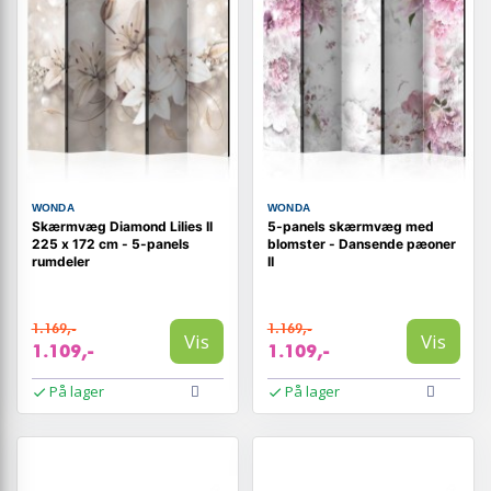
WONDA
WONDA
Skærmvæg Diamond Lilies II
5-panels skærmvæg med
225 x 172 cm - 5-panels
blomster - Dansende pæoner
rumdeler
II
1.169,-
1.169,-
Vis
Vis
1.109,-
1.109,-
På lager
På lager