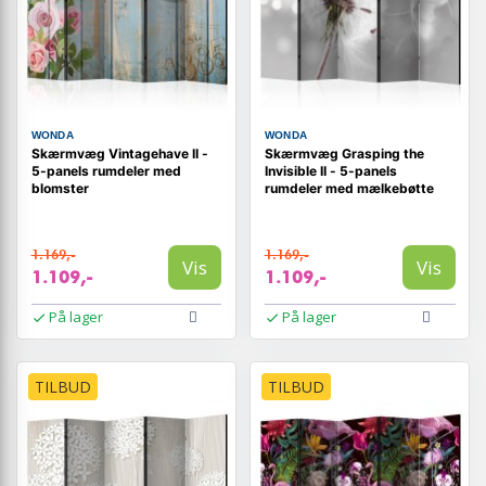
WONDA
WONDA
Skærmvæg Vintagehave II -
Skærmvæg Grasping the
5-panels rumdeler med
Invisible II - 5-panels
blomster
rumdeler med mælkebøtte
1.169,-
1.169,-
Vis
Vis
1.109,-
1.109,-
På lager
På lager
TILBUD
TILBUD