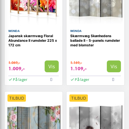
WONDA
WONDA
Japansk skærmvæg Floral
Skærmvæg Skønhedens
Abundance II rumdeler 225 x
ballade II - 5-panels rumdeler
172 cm
med blomster
1.069,-
1.169,-
Vis
Vis
1.009,-
1.109,-
På lager
På lager
TILBUD
TILBUD