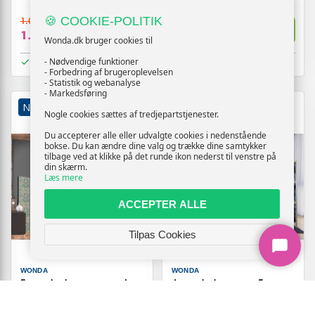
🍪 COOKIE-POLITIK
1.069,-
1.169,-
Vis
Vis
1.009,-
1.109,-
Wonda.dk bruger cookies til
På lager
På lager
- Nødvendige funktioner
- Forbedring af brugeroplevelsen
- Statistik og webanalyse
- Markedsføring
NY
TILBUD
NY
Nogle cookies sættes af tredjepartstjenester.
Du accepterer alle eller udvalgte cookies i nedenstående
bokse. Du kan ændre dine valg og trække dine samtykker
tilbage ved at klikke på det runde ikon nederst til venstre på
din skærm.
Læs mere
ACCEPTER ALLE
Tilpas Cookies
WONDA
WONDA
5-panels skærmvæg med
Japansk skærmvæg 5
blomster i retro victoriansk
paneler - Abstrakte
stil 225 x 172 cm
ornamenter med mørkeblå