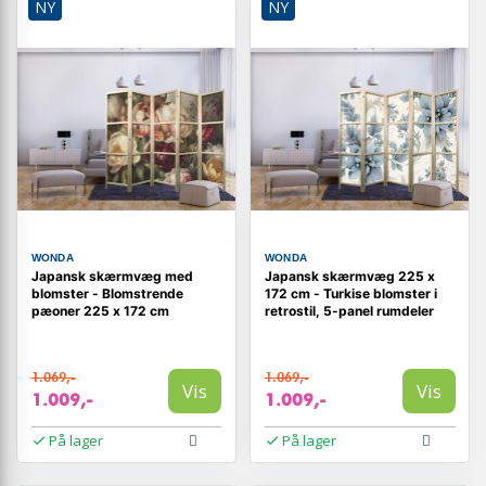
NY
NY
WONDA
WONDA
Japansk skærmvæg med
Japansk skærmvæg 225 x
blomster - Blomstrende
172 cm - Turkise blomster i
pæoner 225 x 172 cm
retrostil, 5-panel rumdeler
1.069,-
1.069,-
Vis
Vis
1.009,-
1.009,-
På lager
På lager