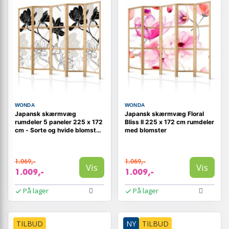
WONDA
WONDA
Japansk skærmvæg
Japansk skærmvæg Floral
rumdeler 5 paneler 225 x 172
Bliss II 225 x 172 cm rumdeler
cm - Sorte og hvide blomster
med blomster
II
1.069,-
1.069,-
Vis
Vis
1.009,-
1.009,-
På lager
På lager
TILBUD
NY
TILBUD