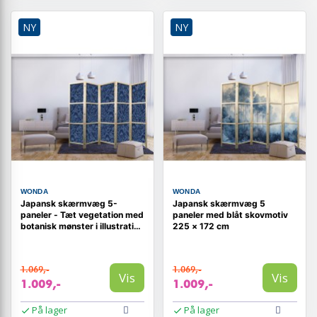
NY
NY
WONDA
WONDA
Japansk skærmvæg 5-
Japansk skærmvæg 5
paneler - Tæt vegetation med
paneler med blåt skovmotiv
botanisk mønster i illustrativ
225 × 172 cm
stil, blå
1.069,-
1.069,-
Vis
Vis
1.009,-
1.009,-
På lager
På lager