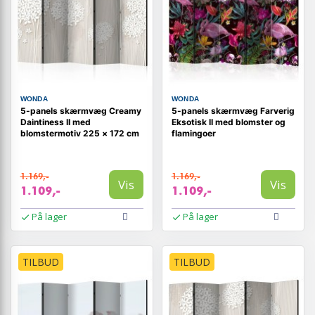
WONDA
WONDA
5-panels skærmvæg Creamy
5-panels skærmvæg Farverig
Daintiness II med
Eksotisk II med blomster og
blomstermotiv 225 × 172 cm
flamingoer
1.169,-
1.169,-
Vis
Vis
1.109,-
1.109,-
På lager
På lager
TILBUD
TILBUD