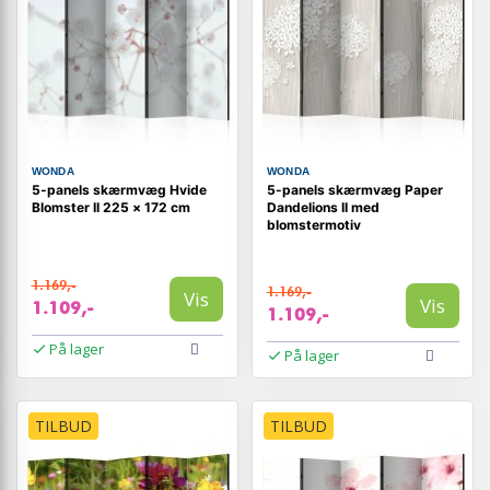
WONDA
WONDA
5-panels skærmvæg Hvide
5-panels skærmvæg Paper
Blomster II 225 × 172 cm
Dandelions II med
blomstermotiv
1.169,-
1.169,-
Vis
Vis
1.109,-
1.109,-
På lager
På lager
TILBUD
TILBUD