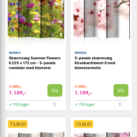
WONDA
WONDA
Skærmvæg Summer Flowers
5-panels skærmvæg
II 225 x 172 cm - 5-panels
Kirsebærblomst II med
rumdeler med blomster
blomstermotiv
1.169,-
1.169,-
Vis
Vis
1.109,-
1.109,-
På lager
På lager
TILBUD
TILBUD