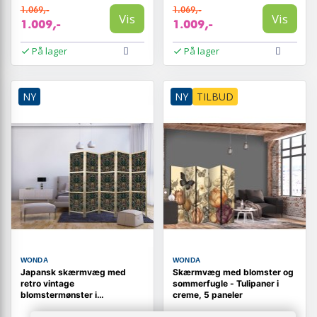
1.069,-
1.069,-
Vis
Vis
1.009,-
1.009,-
På lager
På lager
NY
NY
TILBUD
WONDA
WONDA
Japansk skærmvæg med
Skærmvæg med blomster og
retro vintage
sommerfugle - Tulipaner i
blomstermønster i
creme, 5 paneler
victoriansk stil 225 x 172 cm