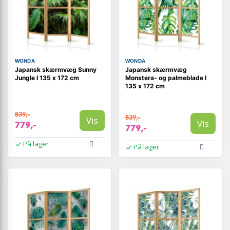
WONDA
WONDA
Japansk skærmvæg Sunny
Japansk skærmvæg
Jungle I 135 x 172 cm
Monstera- og palmeblade I
135 x 172 cm
839,-
839,-
Vis
Vis
779,-
779,-
På lager
På lager