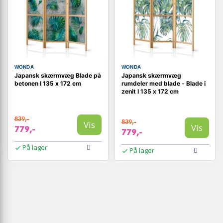
WONDA
WONDA
Japansk skærmvæg Blade på
Japansk skærmvæg
betonen I 135 x 172 cm
rumdeler med blade - Blade i
zenit I 135 x 172 cm
839,-
839,-
Vis
Vis
779,-
779,-
På lager
På lager