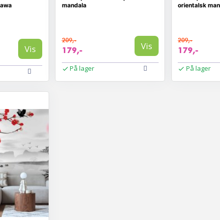
gawa
mandala
orientalsk ma
209,-
209,-
Vis
Vis
179,-
179,-
På lager
På lager