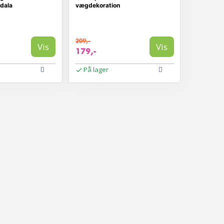
ndala
vægdekoration
209,-
Vis
Vis
179,-
På lager