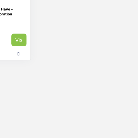
 Have -
oration
Vis