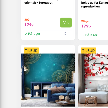
orientalsk fototapet
bølge ud for Kana
reproduktion
209,-
209,-
Vis
179,-
179,-
På lager
På lager
TILBUD
TILBUD