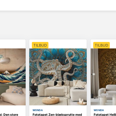
TILBUD
TILBUD
WONDA
WONDA
i: Den store
Fototapet Zen-blæksprutte med
Fototapet Helli