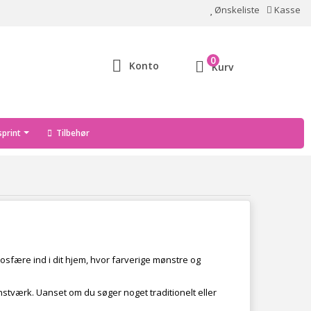
Ønskeliste
Kasse
0
Konto
Kurv
print
Tilbehør
sfære ind i dit hjem, hvor farverige mønstre og
unstværk. Uanset om du søger noget traditionelt eller