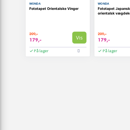
WONDA
WONDA
Fototapet Orientalske Vinger
Fototapet Japansk
orientalsk vægdek
209,-
209,-
Vis
179,-
179,-
På lager
På lager