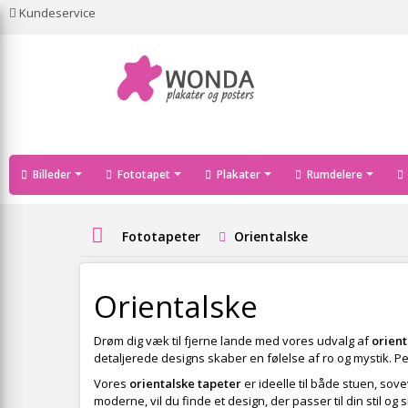
Kundeservice
Billeder
Fototapet
Plakater
Rumdelere
Fototapeter
Orientalske
Orientalske
Drøm dig væk til fjerne lande med vores udvalg af
orient
detaljerede designs skaber en følelse af ro og mystik. Per
Vores
orientalske tapeter
er ideelle til både stuen, sov
moderne, vil du finde et design, der passer til din stil og 