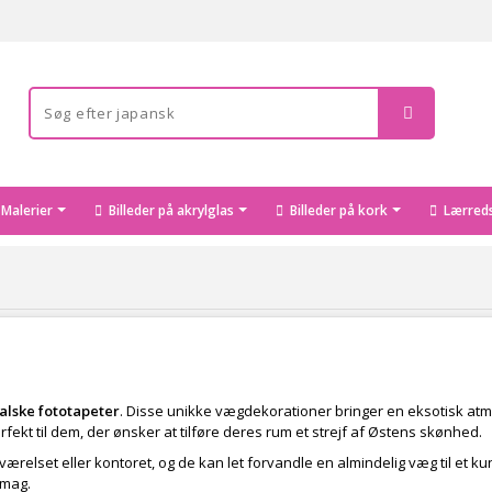
Malerier
Billeder på akrylglas
Billeder på kork
Lærreds
alske fototapeter
. Disse unikke vægdekorationer bringer en eksotisk atmo
fekt til dem, der ønsker at tilføre deres rum et strejf af Østens skønhed.
eværelset eller kontoret, og de kan let forvandle en almindelig væg til et k
smag.