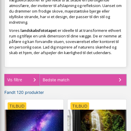
vægdekorationer er perfekte til at skabe en beroligende
atmosfære, der inviterer til afslapning og refleksion. Uanset om
du drømmer om frodige skove, majestætiske bjerge eller
idylliske strande, har vi et design, der passer til din stil og
indretning.
Vores
landskabsfototapet
er ideelle til at transformere ethvert
rum og tilføje en unik dimension til dine vægge. De er nemme at
påføre og kan forvandle stuen, soveværelset eller kontoret til
en personlig oase. Lad dig inspirere af naturens skønhed og
skab et hjem, der afspejler din kærlighed til det udendørs.
Vis filtre
Fandt 120 produkter
TILBUD
TILBUD