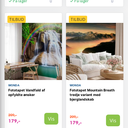
På lager
På lager
TILBUD
TILBUD
WONDA
WONDA
Fototapet Vandfald af
Fototapet Mountain Breath
opfyldte ønsker
tredje variant med
bjerglandskab
209,-
209,-
Vis
Vis
179,-
179,-