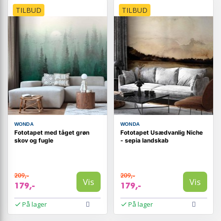
TILBUD
TILBUD
WONDA
WONDA
Fototapet med tåget grøn
Fototapet Usædvanlig Niche
skov og fugle
- sepia landskab
209,-
209,-
Vis
Vis
179,-
179,-
På lager
På lager