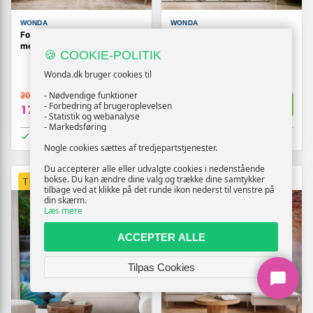
WONDA
WONDA
Fototapet Månebelyst nat
Fototapet Birkeskov til væg
med havlandskab
🍪 COOKIE-POLITIK
Wonda.dk bruger cookies til
- Nødvendige funktioner
209,-
209,-
Vis
Vis
- Forbedring af brugeroplevelsen
179,-
179,-
- Statistik og webanalyse
- Markedsføring
På lager
På lager
Nogle cookies sættes af tredjepartstjenester.
Du accepterer alle eller udvalgte cookies i nedenstående
bokse. Du kan ændre dine valg og trække dine samtykker
TILBUD
TILBUD
tilbage ved at klikke på det runde ikon nederst til venstre på
din skærm.
Læs mere
ACCEPTER ALLE
Tilpas Cookies