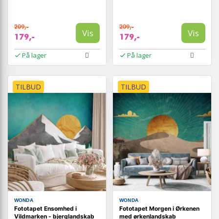
209,-
209,-
Vis
Vis
179,-
179,-
På lager
På lager
TILBUD
TILBUD
WONDA
WONDA
Fototapet Ensomhed i
Fototapet Morgen i Ørkenen
Vildmarken - bjerglandskab
med ørkenlandskab