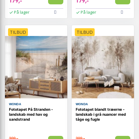
179,-
179,-
På lager
På lager
TILBUD
TILBUD
WONDA
WONDA
Fototapet På Stranden -
Fototapet blandt træerne -
landskab med hav og
landskab i grå nuancer med
sandstrand
tåge og fugle
209,-
209,-