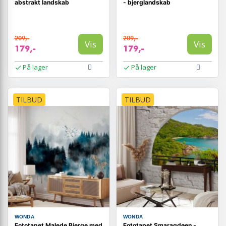
abstrakt landskab
- bjerglandskab
209,-
209,-
Vis
Vis
179,-
179,-
På lager
På lager
TILBUD
TILBUD
WONDA
WONDA
Fototapet Malede Bjerge med
Fototapet Smaragdøen -