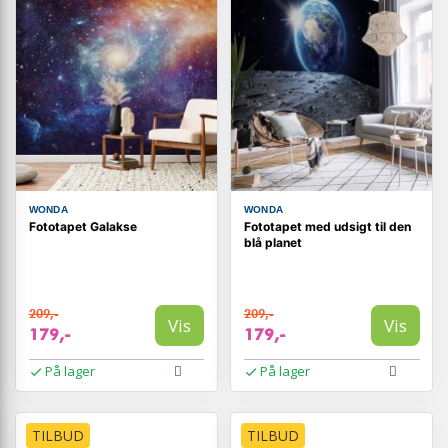
WONDA
WONDA
Fototapet Galakse
Fototapet med udsigt til den
blå planet
209,-
209,-
Vis
Vis
179,-
179,-
På lager
På lager
TILBUD
TILBUD