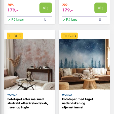
209,-
209,-
Vis
Vis
179,-
179,-
På lager
På lager
TILBUD
TILBUD
WONDA
WONDA
Fototapet efter mål med
Fototapet med tåget
abstrakt efterårslandskab,
natlandskab og
træer og fugle
stjernehimmel