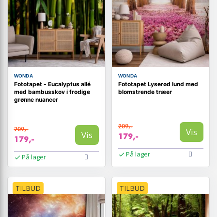
WONDA
WONDA
Fototapet - Eucalyptus allé
Fototapet Lyserød lund med
med bambusskov i frodige
blomstrende træer
grønne nuancer
209,-
209,-
Vis
Vis
179,-
179,-
På lager
På lager
TILBUD
TILBUD