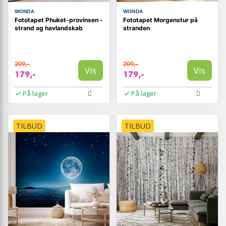
WONDA
WONDA
Fototapet Phuket-provinsen -
Fototapet Morgenstur på
strand og havlandskab
stranden
209,-
209,-
Vis
Vis
179,-
179,-
På lager
På lager
TILBUD
TILBUD