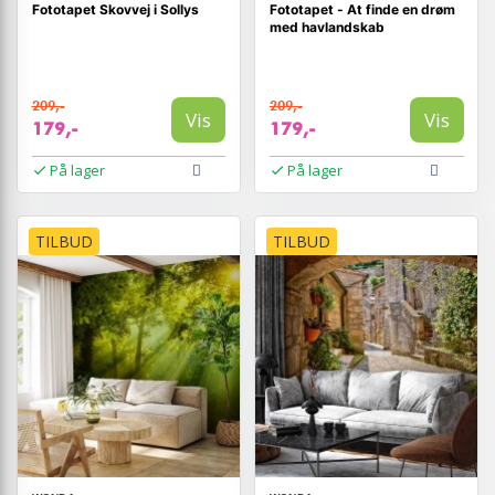
Fototapet Skovvej i Sollys
Fototapet - At finde en drøm
med havlandskab
209,-
209,-
Vis
Vis
179,-
179,-
På lager
På lager
TILBUD
TILBUD