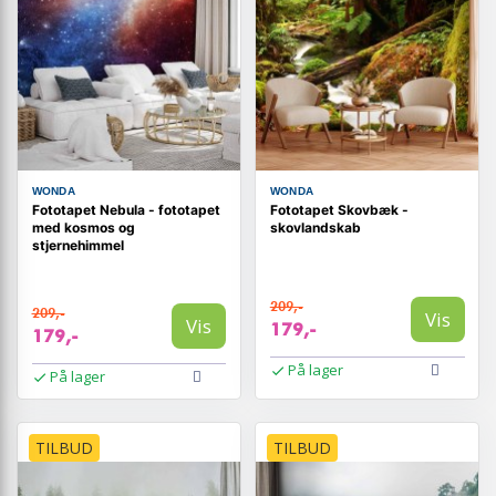
WONDA
WONDA
Fototapet Nebula - fototapet
Fototapet Skovbæk -
med kosmos og
skovlandskab
stjernehimmel
209,-
209,-
Vis
Vis
179,-
179,-
På lager
På lager
TILBUD
TILBUD