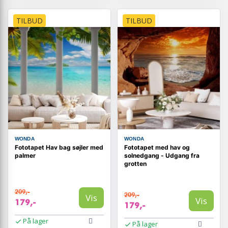
TILBUD
TILBUD
WONDA
WONDA
Fototapet Hav bag søjler med
Fototapet med hav og
palmer
solnedgang - Udgang fra
grotten
209,-
209,-
Vis
Vis
179,-
179,-
På lager
På lager