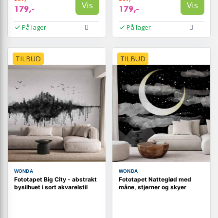
Vis
Vis
179,-
179,-
På lager
På lager
TILBUD
TILBUD
WONDA
WONDA
Fototapet Big City - abstrakt
Fototapet Natteglød med
bysilhuet i sort akvarelstil
måne, stjerner og skyer