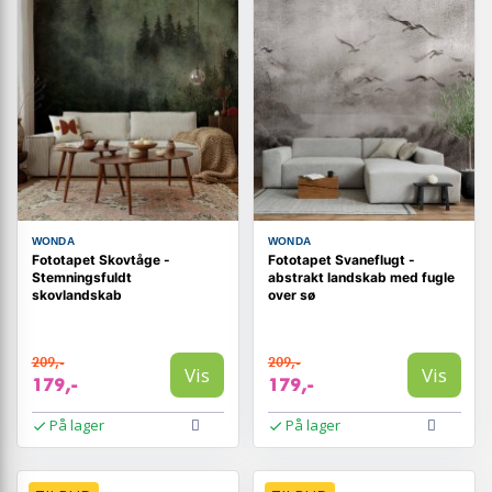
WONDA
WONDA
Fototapet Skovtåge -
Fototapet Svaneflugt -
Stemningsfuldt
abstrakt landskab med fugle
skovlandskab
over sø
209,-
209,-
Vis
Vis
179,-
179,-
På lager
På lager