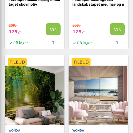
tåget skovmotiv
landskabstapet med hav og ø
209,-
209,-
Vis
Vis
179,-
179,-
På lager
På lager
TILBUD
TILBUD
WONDA
WONDA