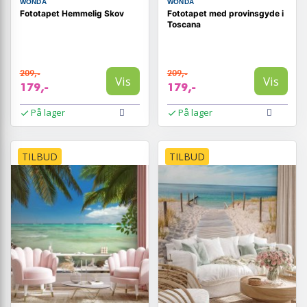
WONDA
WONDA
Fototapet Hemmelig Skov
Fototapet med provinsgyde i
Toscana
209,-
209,-
Vis
Vis
179,-
179,-
På lager
På lager
TILBUD
TILBUD