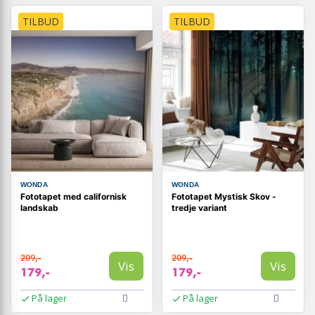
TILBUD
TILBUD
WONDA
WONDA
Fototapet med californisk
Fototapet Mystisk Skov -
landskab
tredje variant
209,-
209,-
Vis
Vis
179,-
179,-
På lager
På lager