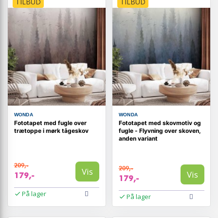
TILBUD
TILBUD
WONDA
WONDA
Fototapet med fugle over
Fototapet med skovmotiv og
trætoppe i mørk tågeskov
fugle - Flyvning over skoven,
anden variant
209,-
209,-
Vis
Vis
179,-
179,-
På lager
På lager