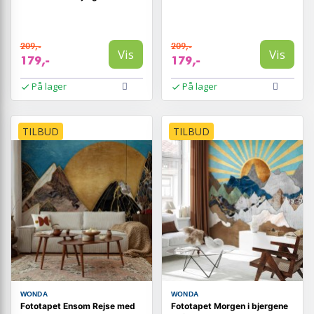
209,-
209,-
Vis
Vis
179,-
179,-
På lager
På lager
TILBUD
TILBUD
WONDA
WONDA
Fototapet Ensom Rejse med
Fototapet Morgen i bjergene