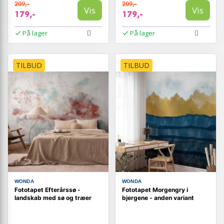
209,-
209,-
Vis
Vis
179,-
179,-
På lager
På lager
TILBUD
TILBUD
WONDA
WONDA
Fototapet Efterårssø -
Fototapet Morgengry i
landskab med sø og træer
bjergene - anden variant