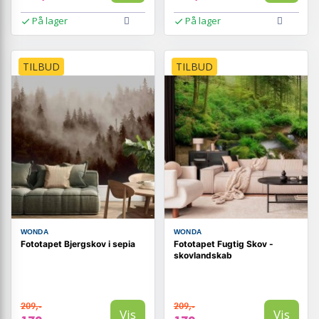
På lager
På lager
TILBUD
TILBUD
WONDA
WONDA
Fototapet Bjergskov i sepia
Fototapet Fugtig Skov -
skovlandskab
209,-
209,-
Vis
Vis