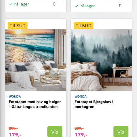
På lager
På lager
TILBUD
TILBUD
WONDA
WONDA
Fototapet med hav og bølger
Fototapet Bjergskov i
- Gåtur langs strandkanten
mørkegrøn
209,-
209,-
Vis
Vis
179,-
179,-