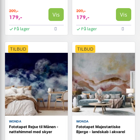
209,-
209,-
Vis
Vis
179,-
179,-
På lager
På lager
TILBUD
TILBUD
WONDA
WONDA
Fototapet Rejse til Månen -
Fototapet Majestætiske
nattehimmel med skyer
Bjerge - landskab i akvarel