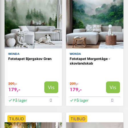
WONDA
WONDA
Fototapet Bjergskov Grøn
Fototapet Morgentåge -
skovlandskab
209,-
209,-
Vis
Vis
179,-
179,-
På lager
På lager
TILBUD
TILBUD