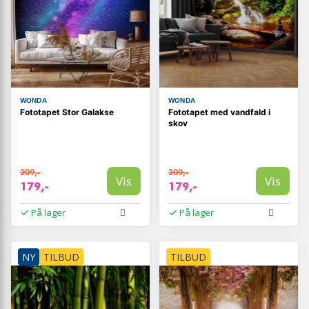
WONDA
WONDA
Fototapet Stor Galakse
Fototapet med vandfald i
skov
209,-
209,-
Vis
Vis
179,-
179,-
På lager
På lager
NY
TILBUD
TILBUD