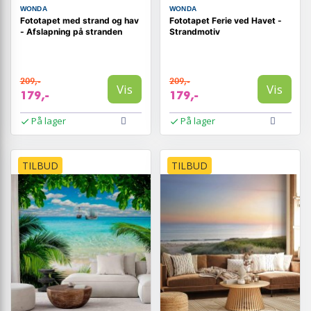
WONDA
WONDA
Fototapet med strand og hav
Fototapet Ferie ved Havet -
- Afslapning på stranden
Strandmotiv
209,-
209,-
Vis
Vis
179,-
179,-
På lager
På lager
TILBUD
TILBUD