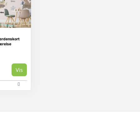
Verdenskort
ærelse
Vis