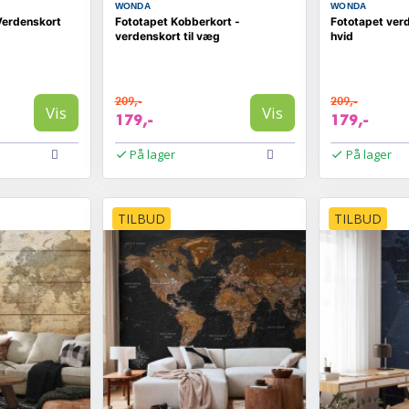
WONDA
WONDA
Verdenskort
Fototapet Kobberkort -
Fototapet verd
verdenskort til væg
hvid
209,-
209,-
Vis
Vis
179,-
179,-
På lager
På lager
TILBUD
TILBUD