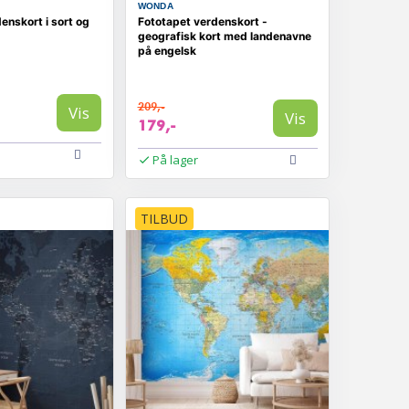
WONDA
enskort i sort og
Fototapet verdenskort -
geografisk kort med landenavne
på engelsk
209,-
Vis
Vis
179,-
På lager
TILBUD