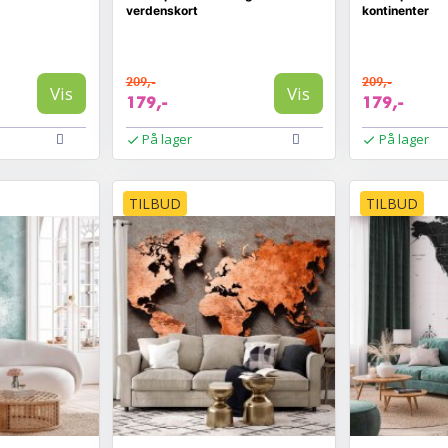
verdenskort
kontinenter
209,-
209,-
Vis
Vis
179,-
179,-
På lager
På lager
TILBUD
TILBUD