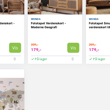
WONDA
WONDA
denskort -
Fototapet Verdenskort -
Fototapet Smu
Moderne Geografi
verdenskort ti
209,-
209,-
Vis
Vis
179,-
179,-
På lager
På lager