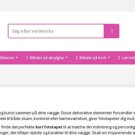
Malerier
Billeder på akrylglas
Billeder på kork
Lærreds
i og kunst sammen på dine vægge. Disse dekorative elementer forvandler et
rfekt til både stuen, kontoret eller børneværelset, giver fototapeter dig mu
u finde det perfekte
kort fototapet
til at matche din indretning og personli
ninger, der tilføjer dybde og karakter til dine vægge. Skab en inspireren