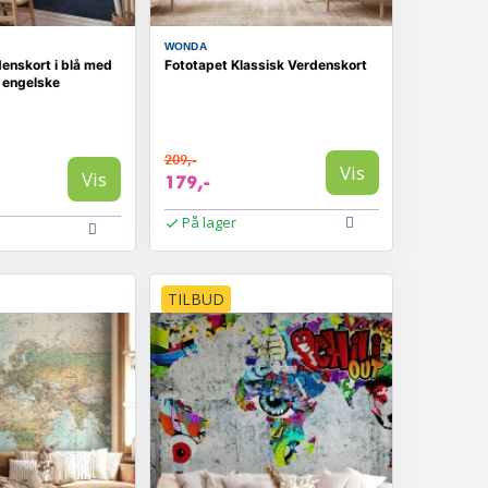
WONDA
enskort i blå med
Fototapet Klassisk Verdenskort
 engelske
209,-
Vis
Vis
179,-
På lager
TILBUD