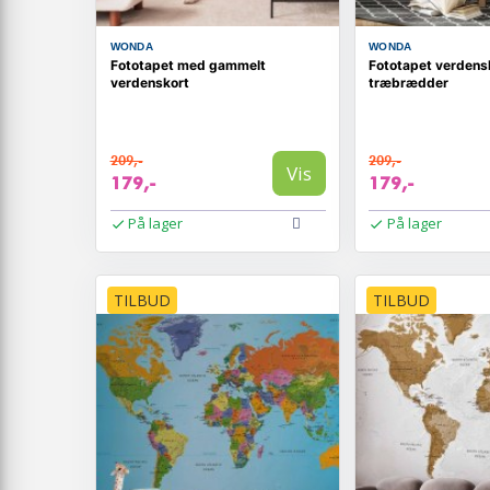
WONDA
WONDA
Fototapet med gammelt
Fototapet verdens
verdenskort
træbrædder
209,-
209,-
Vis
179,-
179,-
På lager
På lager
TILBUD
TILBUD