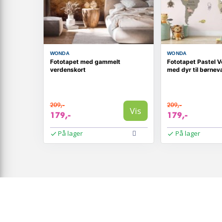
WONDA
WONDA
Fototapet med gammelt
Fototapet Pastel 
verdenskort
med dyr til børnev
209,-
209,-
Vis
179,-
179,-
På lager
På lager