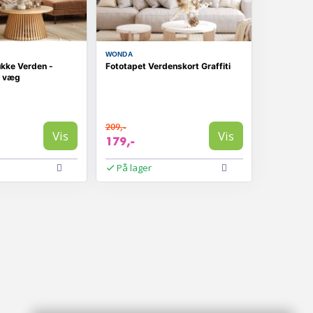
WONDA
kke Verden -
Fototapet Verdenskort Graffiti
l væg
209,-
Vis
Vis
179,-
På lager