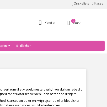
Ønskeliste
Kasse
0
Konto
Kurv
print
Tilbehør
hvert rum til et visuelt mesterværk, hvor du kan lade dig
lighed for at udforske verden uden at forlade dit hjem.
ghed. Uanset om du er en ivrig rejsende eller blot elsker
de atmosfære med vores smukke kortmotiver.