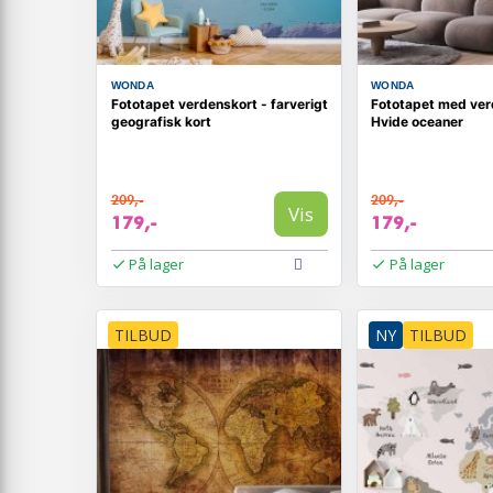
WONDA
WONDA
Fototapet verdenskort - farverigt
Fototapet med ver
geografisk kort
Hvide oceaner
209,-
209,-
Vis
179,-
179,-
På lager
På lager
TILBUD
NY
TILBUD