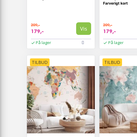
Farverigt kort
209,-
209,-
Vis
179,-
179,-
På lager
På lager
TILBUD
TILBUD