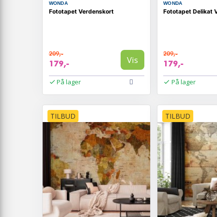
WONDA
WONDA
Fototapet Verdenskort
Fototapet Delikat 
209,-
209,-
Vis
179,-
179,-
På lager
På lager
TILBUD
TILBUD