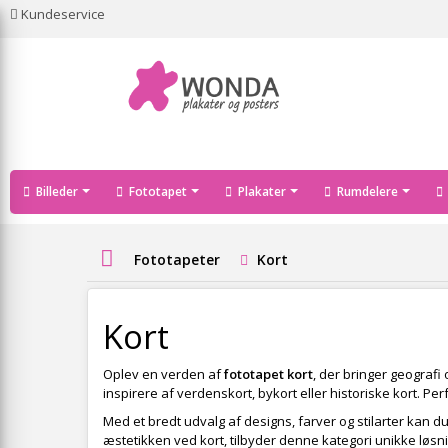
Kundeservice
Billeder
Fototapet
Plakater
Rumdelere
Fototapeter
Kort
Kort
Oplev en verden af
fototapet kort
, der bringer geograf
inspirere af verdenskort, bykort eller historiske kort. Pe
Med et bredt udvalg af designs, farver og stilarter kan d
æstetikken ved kort, tilbyder denne kategori unikke løs