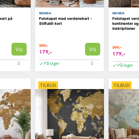
WONDA
WONDA
kort på
Fototapet med verdenskort -
Fototapet verd
Stilfuldt kort
kontinenter og
inskriptioner
209,-
209,-
Vis
Vis
179,-
179,-
På lager
På lager
TILBUD
TILBUD