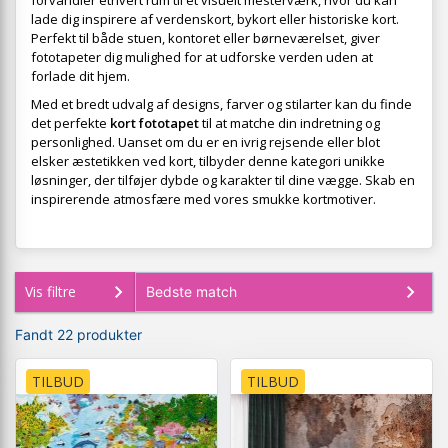
forvandler ethvert rum til et visuelt mesterværk, hvor du kan
lade dig inspirere af verdenskort, bykort eller historiske kort.
Perfekt til både stuen, kontoret eller børneværelset, giver
fototapeter dig mulighed for at udforske verden uden at
forlade dit hjem.
Med et bredt udvalg af designs, farver og stilarter kan du finde
det perfekte
kort fototapet
til at matche din indretning og
personlighed. Uanset om du er en ivrig rejsende eller blot
elsker æstetikken ved kort, tilbyder denne kategori unikke
løsninger, der tilføjer dybde og karakter til dine vægge. Skab en
inspirerende atmosfære med vores smukke kortmotiver.
Vis filtre
Fandt 22 produkter
TILBUD
TILBUD