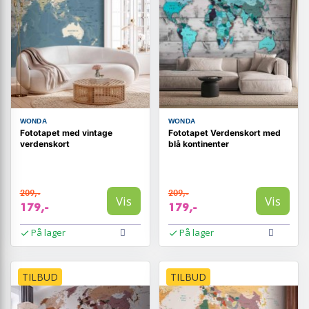
WONDA
WONDA
Fototapet med vintage
Fototapet Verdenskort med
verdenskort
blå kontinenter
209,-
209,-
Vis
Vis
179,-
179,-
På lager
På lager
TILBUD
TILBUD