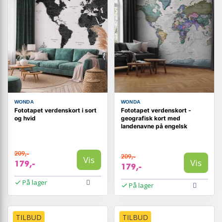
WONDA
WONDA
Fototapet verdenskort i sort
Fototapet verdenskort -
og hvid
geografisk kort med
landenavne på engelsk
209,-
209,-
Vis
Vis
179,-
179,-
På lager
På lager
TILBUD
TILBUD