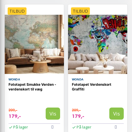
TILBUD
TILBUD
WONDA
WONDA
Fototapet Smukke Verden -
Fototapet Verdenskort
verdenskort til væg
Graffiti
209,-
209,-
Vis
Vis
179,-
179,-
På lager
På lager