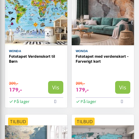
WONDA
WONDA
Fototapet Verdenskort til
Fototapet med verdenskort -
Børn
Farverigt kort
209,-
209,-
Vis
Vis
179,-
179,-
På lager
På lager
TILBUD
TILBUD