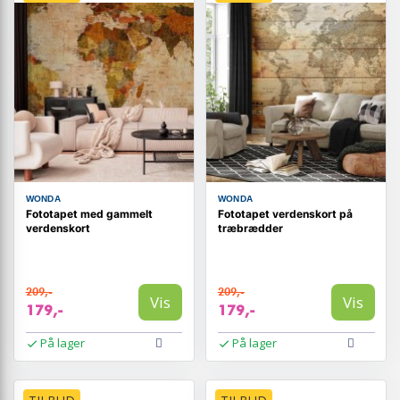
WONDA
WONDA
Fototapet med gammelt
Fototapet verdenskort på
verdenskort
træbrædder
209,-
209,-
Vis
Vis
179,-
179,-
På lager
På lager