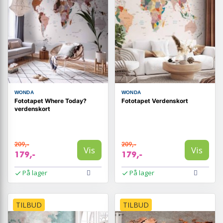
WONDA
WONDA
Fototapet Where Today?
Fototapet Verdenskort
verdenskort
209,-
209,-
Vis
Vis
179,-
179,-
På lager
På lager
TILBUD
TILBUD