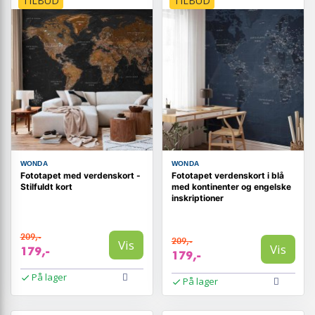
TILBUD
TILBUD
WONDA
WONDA
Fototapet med verdenskort -
Fototapet verdenskort i blå
Stilfuldt kort
med kontinenter og engelske
inskriptioner
209,-
209,-
Vis
Vis
179,-
179,-
På lager
På lager