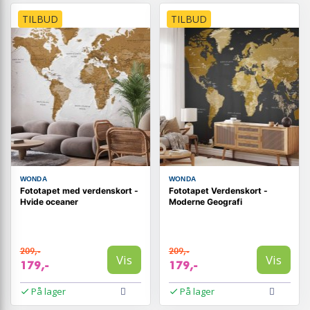
TILBUD
TILBUD
WONDA
WONDA
Fototapet med verdenskort -
Fototapet Verdenskort -
Hvide oceaner
Moderne Geografi
209,-
209,-
Vis
Vis
179,-
179,-
På lager
På lager