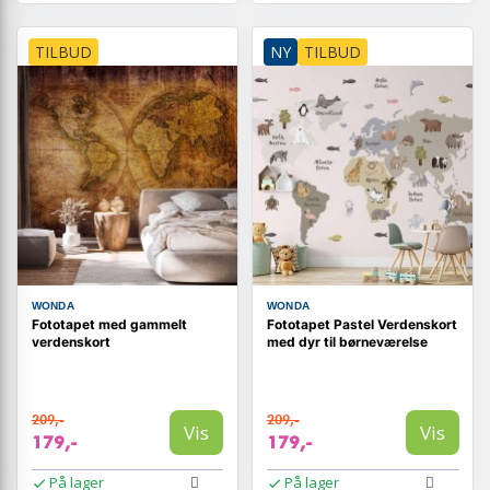
TILBUD
NY
TILBUD
WONDA
WONDA
Fototapet med gammelt
Fototapet Pastel Verdenskort
verdenskort
med dyr til børneværelse
209,-
209,-
Vis
Vis
179,-
179,-
På lager
På lager