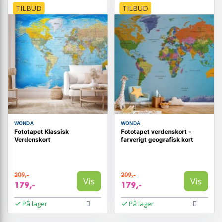
TILBUD
TILBUD
WONDA
WONDA
Fototapet Klassisk
Fototapet verdenskort -
Verdenskort
farverigt geografisk kort
209,-
209,-
Vis
Vis
179,-
179,-
På lager
På lager