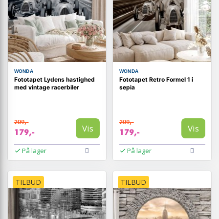
WONDA
WONDA
Fototapet Lydens hastighed
Fototapet Retro Formel 1 i
med vintage racerbiler
sepia
209,-
209,-
Vis
Vis
179,-
179,-
På lager
På lager
TILBUD
TILBUD