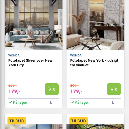
WONDA
WONDA
Fototapet Skyer over New
Fototapet New York - udsigt
York City
fra vinduet
209,-
209,-
Vis
Vis
179,-
179,-
På lager
På lager
TILBUD
TILBUD