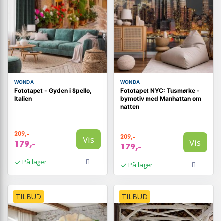
WONDA
WONDA
Fototapet - Gyden i Spello,
Fototapet NYC: Tusmørke -
Italien
bymotiv med Manhattan om
natten
209,-
209,-
Vis
Vis
179,-
179,-
På lager
På lager
TILBUD
TILBUD