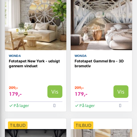
WONDA
WONDA
Fototapet New York - udsigt
Fototapet Gammel Bro - 3D
gennem vinduet
bromotiv
209,-
209,-
Vis
Vis
179,-
179,-
På lager
På lager
TILBUD
TILBUD