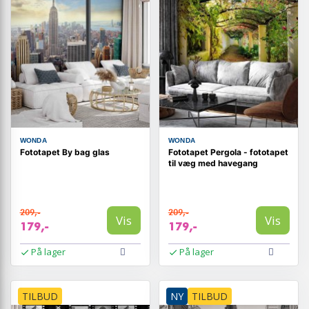
WONDA
WONDA
Fototapet By bag glas
Fototapet Pergola - fototapet
til væg med havegang
209,-
209,-
Vis
Vis
179,-
179,-
På lager
På lager
TILBUD
NY
TILBUD