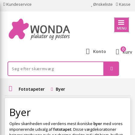
Kundeservice
Ønskeliste
Kasse
MENU
0
Konto
Kurv
Fototapeter
Byer
Byer
Oplev skønheden ved verdens mest ikoniske
byer
med vores
imponerende udvalg af
fototapet
. Disse vægdekorationer