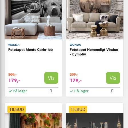
WONDA
WONDA
Fototapet Monte Carlo-løb
Fototapet Hemmeligt Vindue
- bymotiv
209,-
209,-
Vis
Vis
179,-
179,-
På lager
På lager
TILBUD
TILBUD