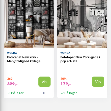
WONDA
WONDA
Fototapet New York -
Fototapet New York-gade i
Mangfoldighed kollage
pop art-stil
369,-
209,-
Vis
Vis
329,-
179,-
På lager
På lager