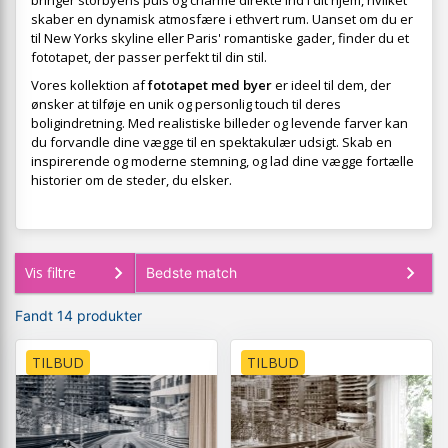
bringer storbyens puls og charme direkte ind i dit hjem, hvilket
skaber en dynamisk atmosfære i ethvert rum. Uanset om du er
til New Yorks skyline eller Paris' romantiske gader, finder du et
fototapet, der passer perfekt til din stil.
Vores kollektion af
fototapet med byer
er ideel til dem, der
ønsker at tilføje en unik og personlig touch til deres
boligindretning. Med realistiske billeder og levende farver kan
du forvandle dine vægge til en spektakulær udsigt. Skab en
inspirerende og moderne stemning, og lad dine vægge fortælle
historier om de steder, du elsker.
Vis filtre
Fandt 14 produkter
TILBUD
TILBUD