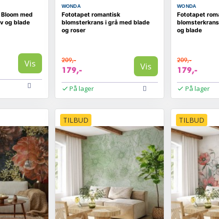
WONDA
WONDA
 Bloom med
Fototapet romantisk
Fototapet rom
v og blade
blomsterkrans i grå med blade
blomsterkrans
og roser
og blade
209,-
209,-
Vis
Vis
179,-
179,-
På lager
På lager
TILBUD
TILBUD