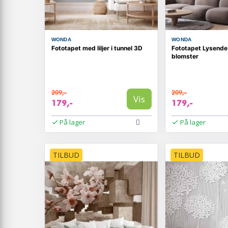
WONDA
WONDA
Fototapet med liljer i tunnel 3D
Fototapet Lysend
blomster
209,-
209,-
Vis
179,-
179,-
På lager
På lager
TILBUD
TILBUD