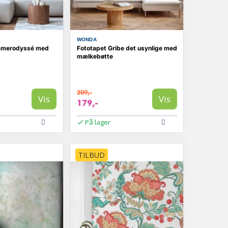
WONDA
mmerodyssé med
Fototapet Gribe det usynlige med
mælkebøtte
209,-
Vis
Vis
179,-
På lager
TILBUD