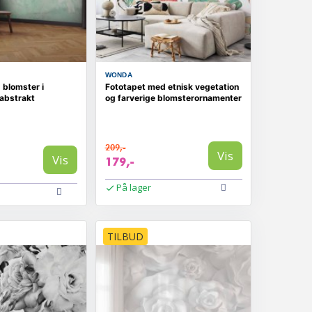
WONDA
 blomster i
Fototapet med etnisk vegetation
 abstrakt
og farverige blomsterornamenter
209,-
Vis
Vis
179,-
På lager
TILBUD