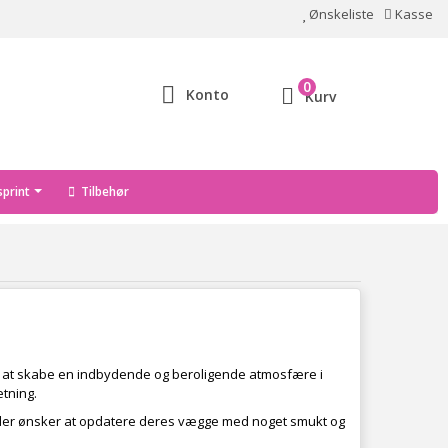
Ønskeliste
Kasse
0
Konto
Kurv
print
Tilbehør
il at skabe en indbydende og beroligende atmosfære i
etning.
 dem, der ønsker at opdatere deres vægge med noget smukt og