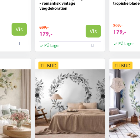
- romantisk vintage
tropiske blad
vægdekoration
209,-
209,-
Vis
Vis
179,-
179,-
På lager
På lager
TILBUD
TILBUD