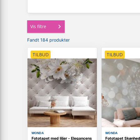
Vis filtre
Fandt 184 produkter
TILBUD
TILBUD
WONDA
WONDA
Fototapet med liljer - Elegancens
Fototapet Skønhed