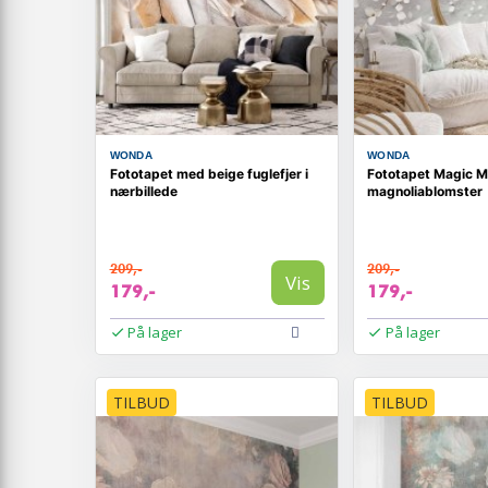
WONDA
WONDA
Fototapet med beige fuglefjer i
Fototapet Magic M
nærbillede
magnoliablomster
209,-
209,-
Vis
179,-
179,-
På lager
På lager
TILBUD
TILBUD