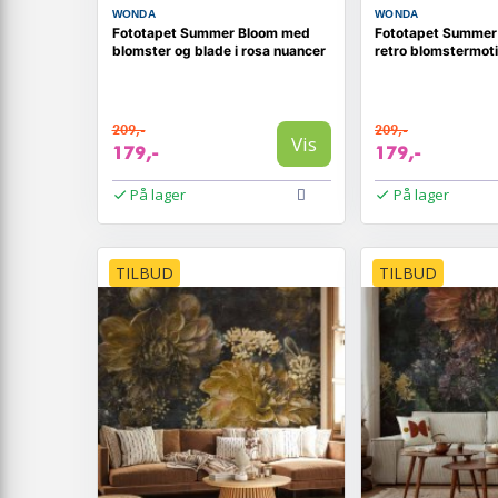
WONDA
WONDA
Fototapet Summer Bloom med
Fototapet Summer
blomster og blade i rosa nuancer
retro blomstermoti
209,-
209,-
Vis
179,-
179,-
På lager
På lager
TILBUD
TILBUD