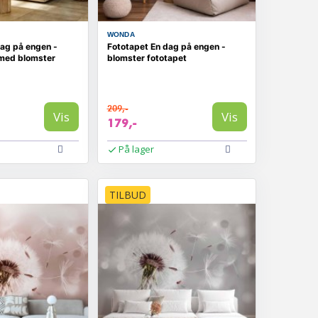
WONDA
dag på engen -
Fototapet En dag på engen -
 med blomster
blomster fototapet
209,-
Vis
Vis
179,-
På lager
TILBUD