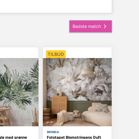
TILBUD
WONDA
gle med grønne
Fototapet Blomstringens Duft