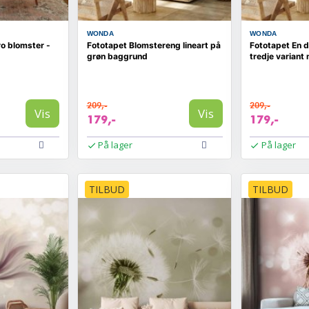
WONDA
WONDA
o blomster -
Fototapet Blomstereng lineart på
Fototapet En 
grøn baggrund
tredje variant
209,-
209,-
Vis
Vis
179,-
179,-
På lager
På lager
TILBUD
TILBUD