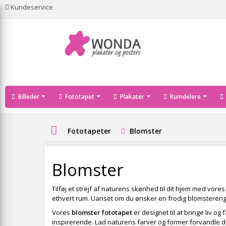
Kundeservice
Billeder
Fototapet
Plakater
Rumdelere
Fototapeter
Blomster
Blomster
Tilføj et strejf af naturens skønhed til dit hjem med vore
ethvert rum. Uanset om du ønsker en frodig blomstereng ell
Vores
blomster fototapet
er designet til at bringe liv o
inspirerende. Lad naturens farver og former forvandle di