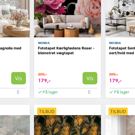
WONDA
WONDA
agnolia med
Fototapet Kærlighedens Roser -
Fototapet Sent
blomstret vægtapet
sort/hvid med
209,-
209,-
Vis
Vis
179,-
179,-
På lager
På lager
TILBUD
TILBUD