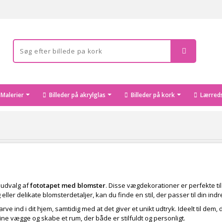
Malerier
Billeder på akrylglas
Billeder på kork
Lærreds
s udvalg af
fototapet med blomster
. Disse vægdekorationer er perfekte t
er delikate blomsterdetaljer, kan du finde en stil, der passer til din indr
g farve ind i dit hjem, samtidig med at det giver et unikt udtryk. Ideelt til
ne vægge og skabe et rum, der både er stilfuldt og personligt.