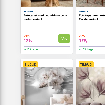
WONDA
WONDA
Fototapet med retro blomster -
Fototapet med retr
anden variant
Første variant
209,-
209,-
Vis
179,-
179,-
På lager
På lager
TILBUD
TILBUD