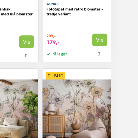
WONDA
antisk
Fototapet med retro blomster -
 med blå blomster
tredje variant
209,-
Vis
Vis
179,-
På lager
TILBUD