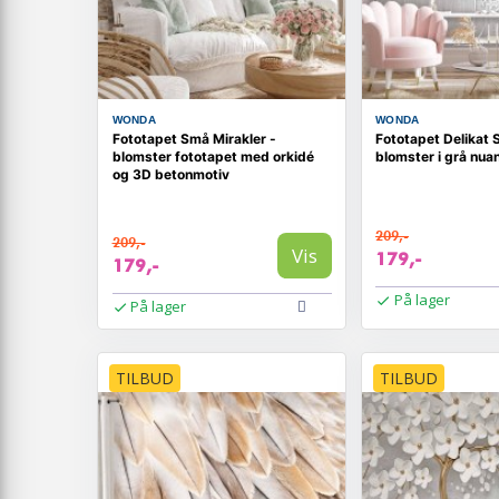
WONDA
WONDA
Fototapet Små Mirakler -
Fototapet Delikat
blomster fototapet med orkidé
blomster i grå nua
og 3D betonmotiv
209,-
209,-
Vis
179,-
179,-
På lager
På lager
TILBUD
TILBUD