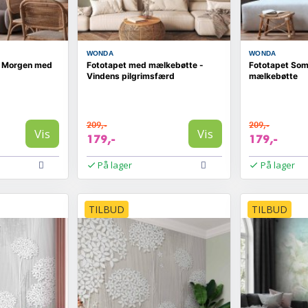
WONDA
WONDA
e Morgen med
Fototapet med mælkebøtte -
Fototapet So
Vindens pilgrimsfærd
mælkebøtte
209,-
209,-
Vis
Vis
179,-
179,-
På lager
På lager
TILBUD
TILBUD