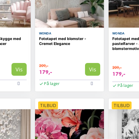
WONDA
WONDA
 Skygge med
Fototapet med blomster -
Fototapet med
ncer
Cremet Elegance
pastelfarver -
blomstermotiv
209,-
209,-
Vis
Vis
179,-
179,-
På lager
På lager
TILBUD
TILBUD