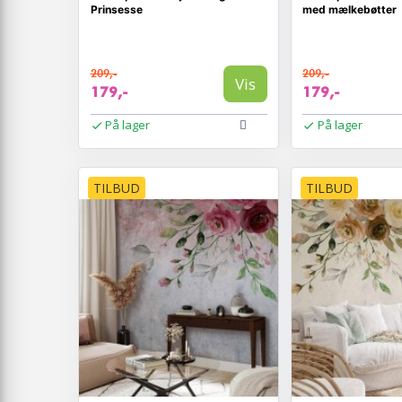
Prinsesse
med mælkebøtter
209,-
209,-
Vis
179,-
179,-
På lager
På lager
TILBUD
TILBUD