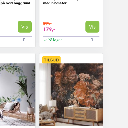
e på hvid baggrund
med blomster
209,-
Vis
Vis
179,-
På lager
TILBUD