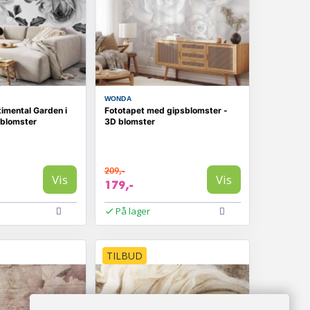
WONDA
imental Garden i
Fototapet med gipsblomster -
 blomster
3D blomster
209,-
Vis
Vis
179,-
På lager
TILBUD