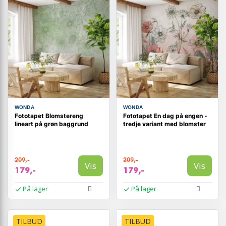
WONDA
WONDA
Fototapet Blomstereng
Fototapet En dag på engen -
lineart på grøn baggrund
tredje variant med blomster
209,-
209,-
Vis
Vis
179,-
179,-
På lager
På lager
TILBUD
TILBUD