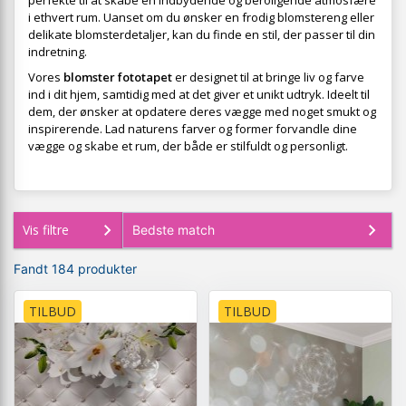
perfekte til at skabe en indbydende og beroligende atmosfære
i ethvert rum. Uanset om du ønsker en frodig blomstereng eller
delikate blomsterdetaljer, kan du finde en stil, der passer til din
indretning.
Vores
blomster fototapet
er designet til at bringe liv og farve
ind i dit hjem, samtidig med at det giver et unikt udtryk. Ideelt til
dem, der ønsker at opdatere deres vægge med noget smukt og
inspirerende. Lad naturens farver og former forvandle dine
vægge og skabe et rum, der både er stilfuldt og personligt.
Vis filtre
Fandt 184 produkter
TILBUD
TILBUD