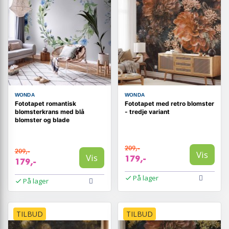
WONDA
WONDA
Fototapet romantisk
Fototapet med retro blomster
blomsterkrans med blå
- tredje variant
blomster og blade
209,-
209,-
Vis
Vis
179,-
179,-
På lager
På lager
TILBUD
TILBUD