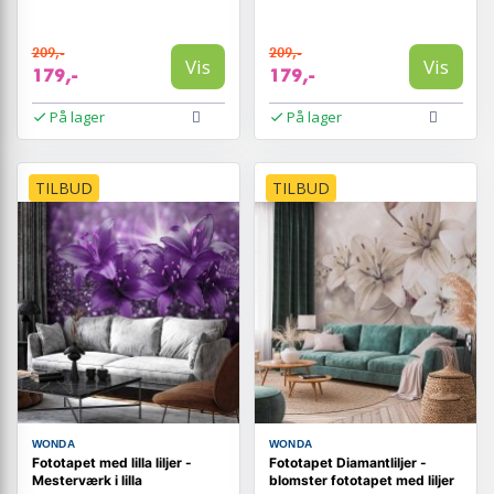
209,-
209,-
Vis
Vis
179,-
179,-
På lager
På lager
TILBUD
TILBUD
WONDA
WONDA
Fototapet med lilla liljer -
Fototapet Diamantliljer -
Mesterværk i lilla
blomster fototapet med liljer