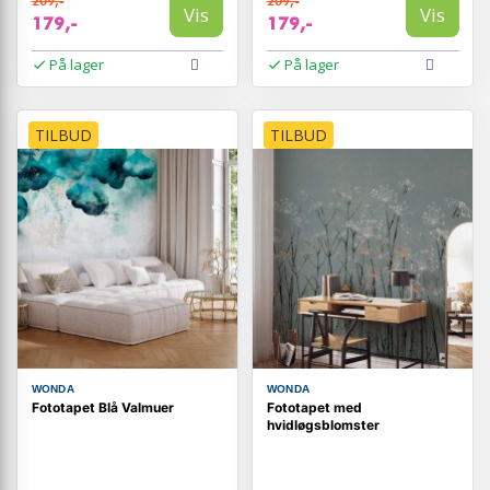
209,-
209,-
Vis
Vis
179,-
179,-
På lager
På lager
TILBUD
TILBUD
WONDA
WONDA
Fototapet Blå Valmuer
Fototapet med
hvidløgsblomster