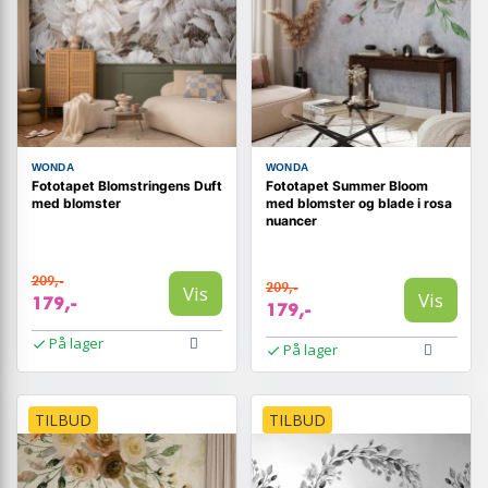
WONDA
WONDA
Fototapet Blomstringens Duft
Fototapet Summer Bloom
med blomster
med blomster og blade i rosa
nuancer
209,-
209,-
Vis
Vis
179,-
179,-
På lager
På lager
TILBUD
TILBUD