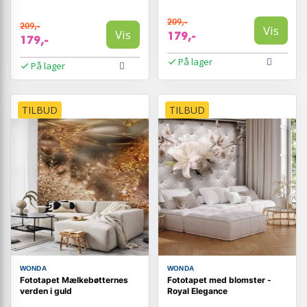
209,-
209,-
Vis
Vis
179,-
179,-
På lager
På lager
TILBUD
TILBUD
WONDA
WONDA
Fototapet Mælkebøtternes
Fototapet med blomster -
verden i guld
Royal Elegance