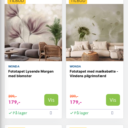
TILBUD
TILBUD
WONDA
WONDA
Fototapet Lysende Morgen
Fototapet med mælkebøtte -
med blomster
Vindens pilgrimsfærd
209,-
209,-
Vis
Vis
179,-
179,-
På lager
På lager