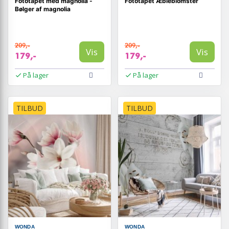
Fototapet med magnolia -
Fototapet Æbleblomster
Bølger af magnolia
209,-
209,-
Vis
Vis
179,-
179,-
På lager
På lager
TILBUD
TILBUD
WONDA
WONDA