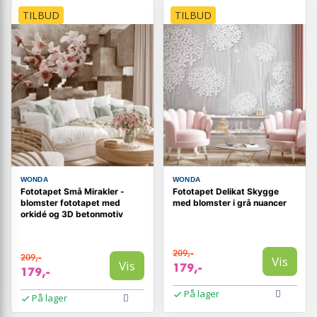
TILBUD
TILBUD
WONDA
WONDA
Fototapet Små Mirakler -
Fototapet Delikat Skygge
blomster fototapet med
med blomster i grå nuancer
orkidé og 3D betonmotiv
209,-
209,-
Vis
Vis
179,-
179,-
På lager
På lager