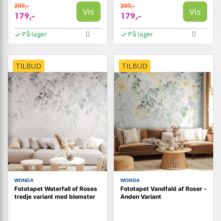
209,-
209,-
Vis
Vis
179,-
179,-
På lager
På lager
TILBUD
TILBUD
WONDA
WONDA
Fototapet Waterfall of Roses
Fototapet Vandfald af Roser -
tredje variant med blomster
Anden Variant