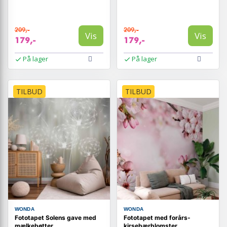
209,-
209,-
Vis
Vis
179,-
179,-
På lager
På lager
TILBUD
TILBUD
WONDA
WONDA
Fototapet Solens gave med
Fototapet med forårs-
mælkebøtter
kirsebærblomster