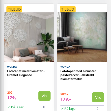
TILBUD
TILBUD
WONDA
WONDA
Fototapet med blomster -
Fototapet med blomster i
Cremet Elegance
pastelfarver - abstrakt
blomstermotiv
209,-
209,-
Vis
Vis
179,-
179,-
På lager
På lager