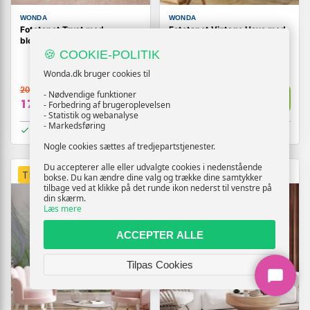
WONDA
WONDA
Fototapet Trust med
Fototapet Vintage Have med
blomster
Blomster og Trælook
🍪 COOKIE-POLITIK
Wonda.dk bruger cookies til
209,-
209,-
- Nødvendige funktioner
Vis
Vis
179,-
179,-
- Forbedring af brugeroplevelsen
- Statistik og webanalyse
- Markedsføring
På lager
På lager
Nogle cookies sættes af tredjepartstjenester.
Du accepterer alle eller udvalgte cookies i nedenstående
TILBUD
TILBUD
bokse. Du kan ændre dine valg og trække dine samtykker
tilbage ved at klikke på det runde ikon nederst til venstre på
din skærm.
Læs mere
ACCEPTER ALLE
Tilpas Cookies