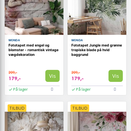
WONDA
WONDA
Fototapet med engel og
Fototapet Jungle med grønne
blomster - romantisk vintage
tropiske blade på hvid
vægdekoration
baggrund
209,-
209,-
Vis
Vis
179,-
179,-
På lager
På lager
TILBUD
TILBUD