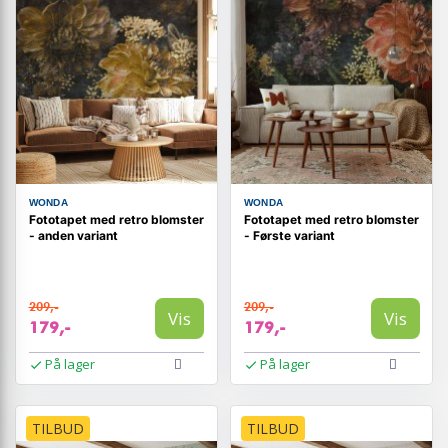
WONDA
WONDA
Fototapet med retro blomster
Fototapet med retro blomster
- anden variant
- Første variant
209,-
209,-
Vis
Vis
179,-
179,-
På lager
På lager
TILBUD
TILBUD