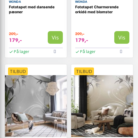
WONDA
WONDA
Fototapet med dansende
Fototapet Charmerende
pæoner
orkidé med blomster
209,-
209,-
Vis
Vis
179,-
179,-
På lager
På lager
TILBUD
TILBUD