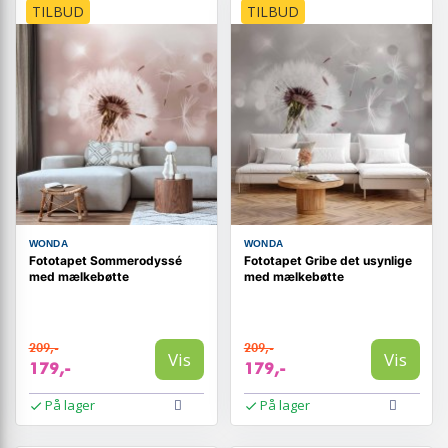
TILBUD
TILBUD
WONDA
WONDA
Fototapet Sommerodyssé
Fototapet Gribe det usynlige
med mælkebøtte
med mælkebøtte
209,-
209,-
Vis
Vis
179,-
179,-
På lager
På lager