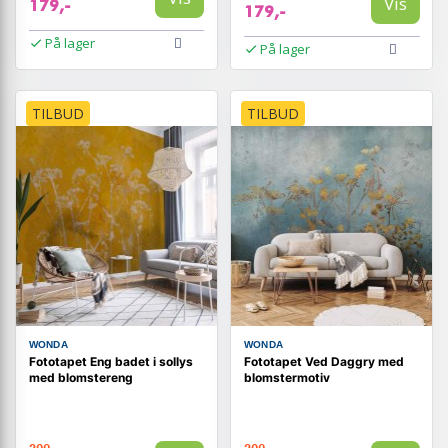
Vis
179,-
179,-
På lager
På lager
TILBUD
TILBUD
WONDA
WONDA
Fototapet Eng badet i sollys
Fototapet Ved Daggry med
med blomstereng
blomstermotiv