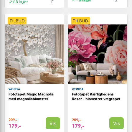
På lager
TILBUD
TILBUD
WONDA
WONDA
Fototapet Magic Magnolia
Fototapet Kærlighedens
med magnoliablomster
Roser - blomstret vægtapet
209,-
209,-
Vis
Vis
179,-
179,-