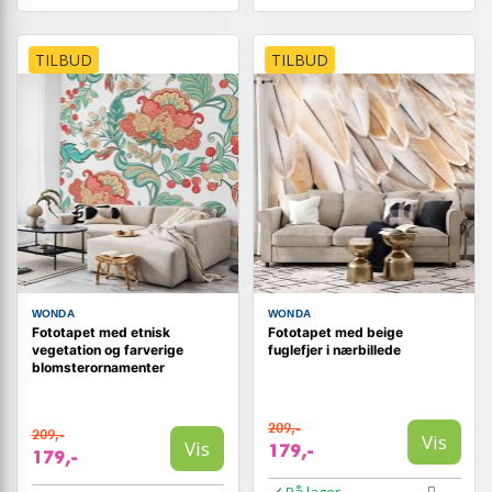
TILBUD
TILBUD
WONDA
WONDA
Fototapet med etnisk
Fototapet med beige
vegetation og farverige
fuglefjer i nærbillede
blomsterornamenter
209,-
209,-
Vis
Vis
179,-
179,-
På lager