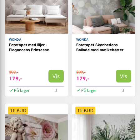
WONDA
WONDA
Fototapet med liljer -
Fototapet Skønhedens
Elegancens Prinsesse
Ballade med mælkebøtter
209,-
209,-
Vis
Vis
179,-
179,-
På lager
På lager
TILBUD
TILBUD