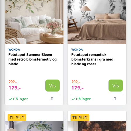
WONDA
WONDA
Fototapet Summer Bloom
Fototapet romantisk
med retro blomstermotiv og
blomsterkrans i grå med
blade
blade og roser
209,-
209,-
Vis
Vis
179,-
179,-
På lager
På lager
TILBUD
TILBUD