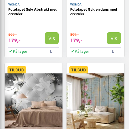
WONDA
WONDA
Fototapet Sølv Abstrakt med
Fototapet Gylden dans med
orkidéer
orkidéer
209,-
209,-
Vis
Vis
179,-
179,-
På lager
På lager
TILBUD
TILBUD