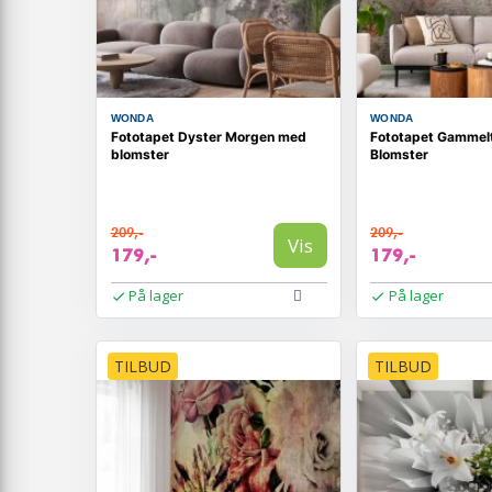
WONDA
WONDA
Fototapet Dyster Morgen med
Fototapet Gammel
blomster
Blomster
209,-
209,-
Vis
179,-
179,-
På lager
På lager
TILBUD
TILBUD