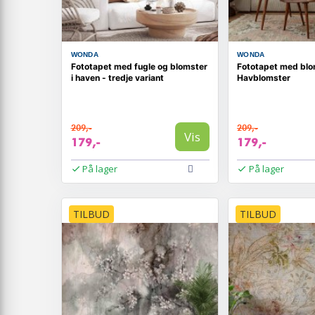
WONDA
WONDA
Fototapet med fugle og blomster
Fototapet med blo
i haven - tredje variant
Havblomster
209,-
209,-
Vis
179,-
179,-
På lager
På lager
TILBUD
TILBUD