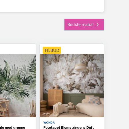
TILBUD
WONDA
gle med grønne
Fototapet Blomstringens Duft