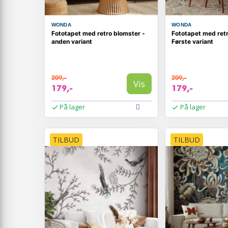
WONDA
WONDA
Fototapet med retro blomster -
Fototapet med retr
anden variant
Første variant
209,-
209,-
Vis
179,-
179,-
På lager
På lager
TILBUD
TILBUD