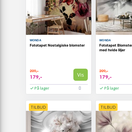
WONDA
WONDA
Fototapet Nostalgiske blomster
Fototapet Blomste
med hvide liljer
209,-
209,-
Vis
179,-
179,-
På lager
På lager
TILBUD
TILBUD