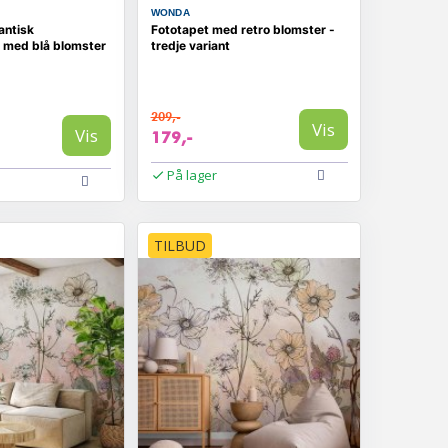
WONDA
antisk
Fototapet med retro blomster -
 med blå blomster
tredje variant
209,-
Vis
Vis
179,-
På lager
TILBUD