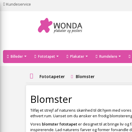
Kundeservice
Billeder
Fototapet
Plakater
Rumdelere
Fototapeter
Blomster
Blomster
Tilføj et strejf af naturens skønhed til dit hjem med vore
ethvert rum. Uanset om du ønsker en frodig blomstereng ell
Vores
blomster fototapet
er designet til at bringe liv o
inspirerende. Lad naturens farver og former forvandle di