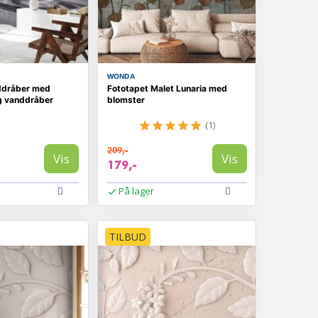
WONDA
ddråber med
Fototapet Malet Lunaria med
g vanddråber
blomster
(1)
209,-
Vis
Vis
179,-
På lager
TILBUD