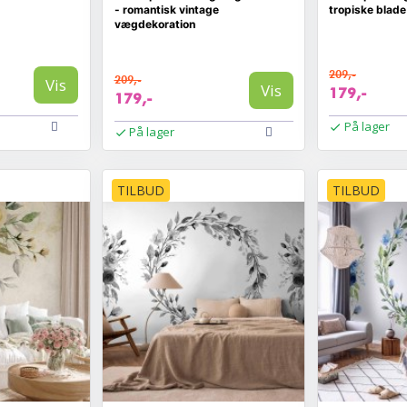
- romantisk vintage
tropiske blad
vægdekoration
209,-
209,-
Vis
Vis
179,-
179,-
På lager
På lager
TILBUD
TILBUD