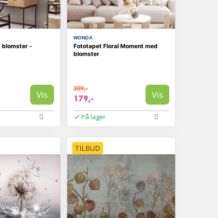
WONDA
 blomster -
Fototapet Floral Moment med
blomster
209,-
Vis
Vis
179,-
På lager
TILBUD