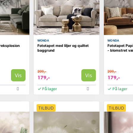
WONDA
WONDA
reksplosion
Fototapet med liljer og quiltet
Fototapet Pap
baggrund
- blomstret v
209,-
209,-
Vis
Vis
179,-
179,-
På lager
På lager
TILBUD
TILBUD