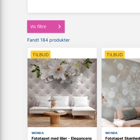
Vis filtre
Fandt 184 produkter
TILBUD
TILBUD
WONDA
WONDA
Fototapet med liljer - Elegancens
Fototapet Skønhed