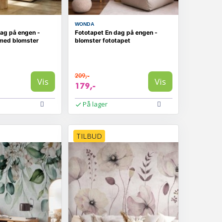
WONDA
dag på engen -
Fototapet En dag på engen -
 med blomster
blomster fototapet
209,-
Vis
Vis
179,-
På lager
TILBUD