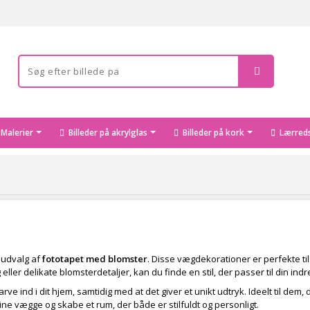
Malerier
Billeder på akrylglas
Billeder på kork
Lærreds
s udvalg af
fototapet med blomster
. Disse vægdekorationer er perfekte t
er delikate blomsterdetaljer, kan du finde en stil, der passer til din indr
g farve ind i dit hjem, samtidig med at det giver et unikt udtryk. Ideelt til
ne vægge og skabe et rum, der både er stilfuldt og personligt.