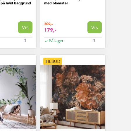
e på hvid baggrund
med blomster
209,-
Vis
Vis
179,-
På lager
TILBUD