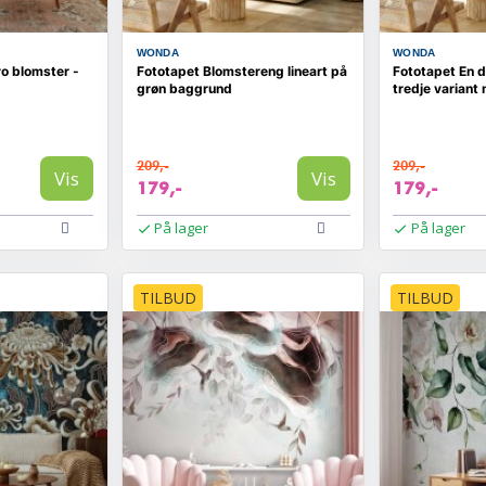
WONDA
WONDA
o blomster -
Fototapet Blomstereng lineart på
Fototapet En 
grøn baggrund
tredje variant
209,-
209,-
Vis
Vis
179,-
179,-
På lager
På lager
TILBUD
TILBUD