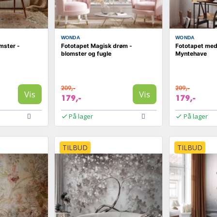
WONDA
WONDA
mster -
Fototapet Magisk drøm -
Fototapet med
blomster og fugle
Myntehave
209,-
209,-
Vis
Vis
179,-
179,-
På lager
På lager
TILBUD
TILBUD