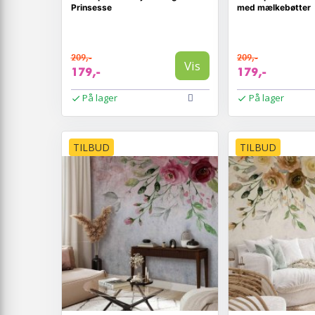
Prinsesse
med mælkebøtter
209,-
209,-
Vis
179,-
179,-
På lager
På lager
TILBUD
TILBUD