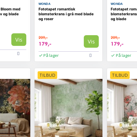
WONDA
WONDA
 Bloom med
Fototapet romantisk
Fototapet rom
v og blade
blomsterkrans i grå med blade
blomsterkrans
og roser
og blade
209,-
209,-
Vis
Vis
179,-
179,-
På lager
På lager
TILBUD
TILBUD