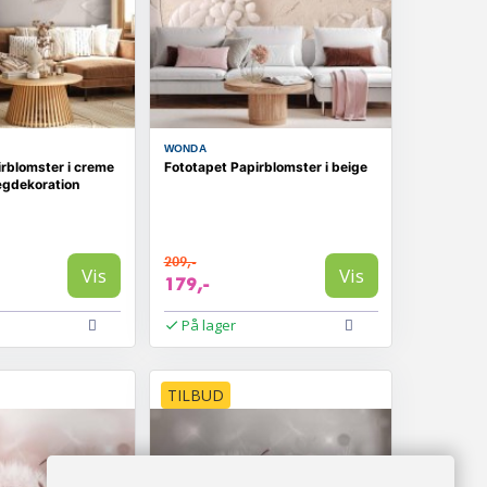
WONDA
irblomster i creme
Fototapet Papirblomster i beige
ægdekoration
209,-
Vis
Vis
179,-
På lager
TILBUD