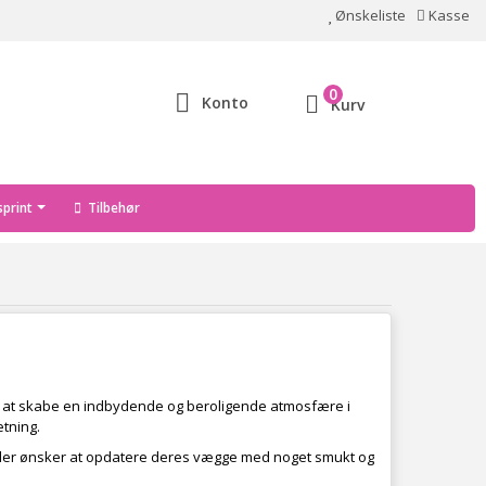
Ønskeliste
Kasse
0
Konto
Kurv
print
Tilbehør
il at skabe en indbydende og beroligende atmosfære i
etning.
 dem, der ønsker at opdatere deres vægge med noget smukt og