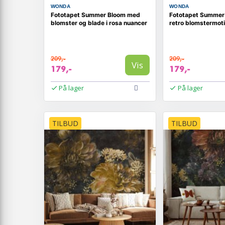
WONDA
WONDA
Fototapet Summer Bloom med
Fototapet Summer
blomster og blade i rosa nuancer
retro blomstermoti
209,-
209,-
Vis
179,-
179,-
På lager
På lager
TILBUD
TILBUD