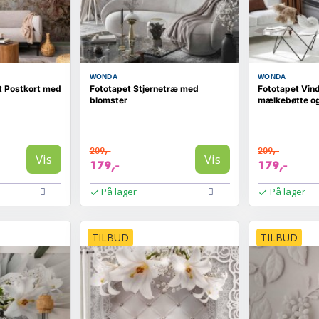
WONDA
WONDA
t Postkort med
Fototapet Stjernetræ med
Fototapet Vin
blomster
mælkebøtte o
209,-
209,-
Vis
Vis
179,-
179,-
På lager
På lager
TILBUD
TILBUD