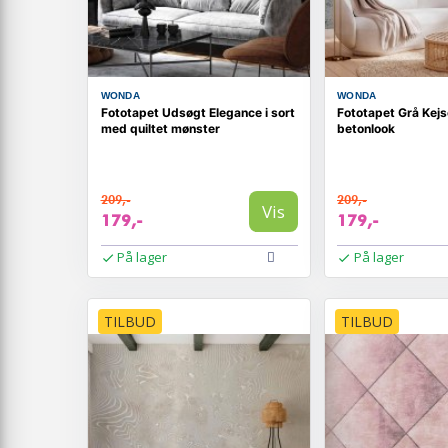
WONDA
WONDA
Fototapet Udsøgt Elegance i sort
Fototapet Grå Kej
med quiltet mønster
betonlook
209,-
209,-
Vis
179,-
179,-
På lager
På lager
TILBUD
TILBUD