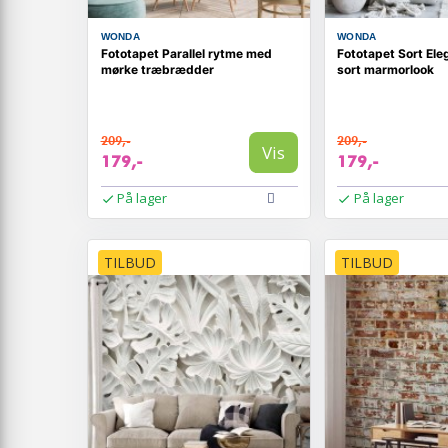
WONDA
WONDA
Fototapet Parallel rytme med
Fototapet Sort El
mørke træbrædder
sort marmorlook
209,-
209,-
Vis
179,-
179,-
På lager
På lager
TILBUD
TILBUD