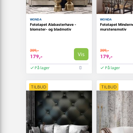
WONDA
WONDA
Fototapet Alabasterhave -
Fototapet Minder
blomster- og bladmotiv
murstensmotiv
209,-
209,-
Vis
179,-
179,-
På lager
På lager
TILBUD
TILBUD