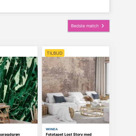
TILBUD
WONDA
maragdgrøn
Fototapet Lost Story med