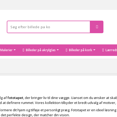
Malerier
Billeder på akrylglas
Billeder på kork
Lærreds
lg af
fototapet
, der bringer liv til dine vægge. Uanset om du ønsker at ska
at definere rummet. Vores kollektion tilbyder et bredt udvalg af motiver, d
mere dit hjem og tilføje et personligt præg. Fototapet er en ideel løsning
 det perfekte design, der matcher din vision.