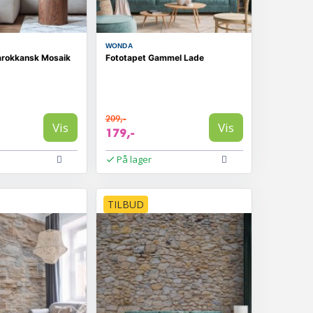
WONDA
arokkansk Mosaik
Fototapet Gammel Lade
209,-
Vis
Vis
179,-
På lager
TILBUD