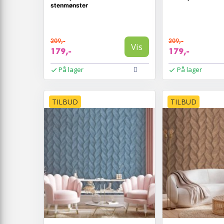
stenmønster
209,-
209,-
Vis
179,-
179,-
På lager
På lager
TILBUD
TILBUD