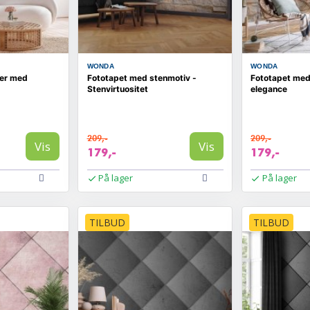
WONDA
WONDA
ser med
Fototapet med stenmotiv -
Fototapet med
Stenvirtuositet
elegance
209,-
209,-
Vis
Vis
179,-
179,-
På lager
På lager
TILBUD
TILBUD