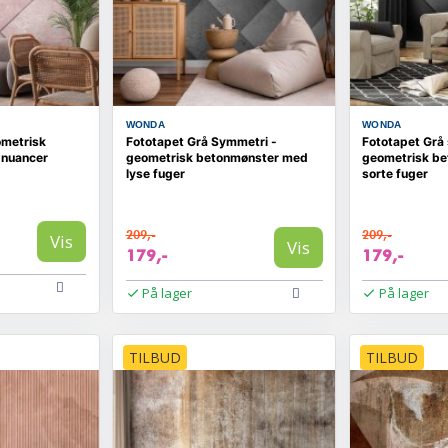
WONDA
WONDA
ometrisk
Fototapet Grå Symmetri -
Fototapet Grå
a nuancer
geometrisk betonmønster med
geometrisk be
lyse fuger
sorte fuger
209,-
209,-
Vis
Vis
179,-
179,-
På lager
På lager
TILBUD
TILBUD