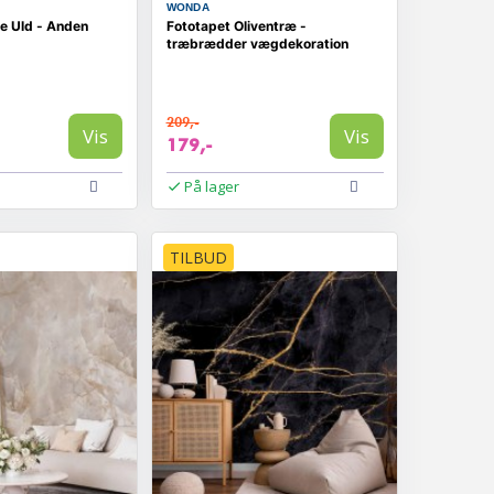
WONDA
e Uld - Anden
Fototapet Oliventræ -
træbrædder vægdekoration
209,-
Vis
Vis
179,-
På lager
TILBUD