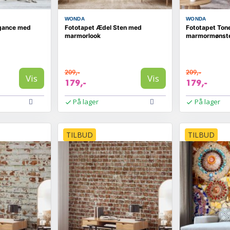
WONDA
WONDA
egance med
Fototapet Ædel Sten med
Fototapet Ton
marmorlook
marmormønst
209,-
209,-
Vis
Vis
179,-
179,-
På lager
På lager
TILBUD
TILBUD