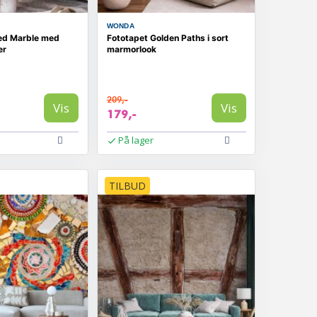
WONDA
ed Marble med
Fototapet Golden Paths i sort
er
marmorlook
209,-
Vis
Vis
179,-
På lager
TILBUD