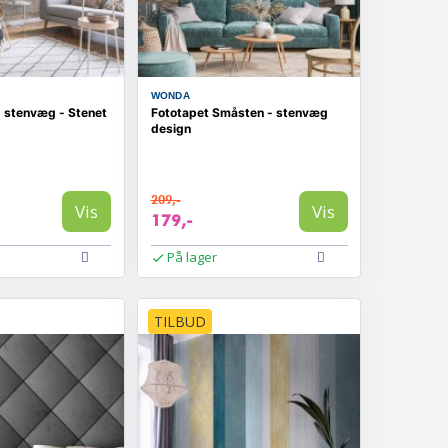
WONDA
 stenvæg - Stenet
Fototapet Småsten - stenvæg
design
209,-
Vis
Vis
179,-
På lager
TILBUD