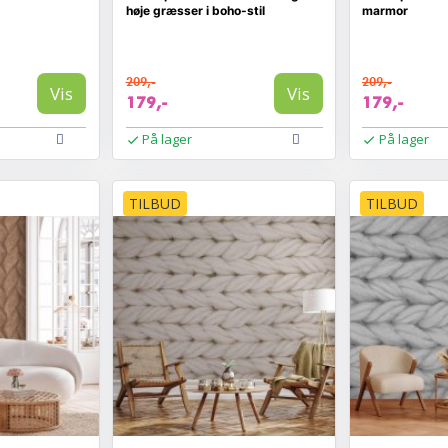
høje græsser i boho-stil
marmor
209,-
209,-
Vis
Vis
179,-
179,-
På lager
På lager
TILBUD
TILBUD