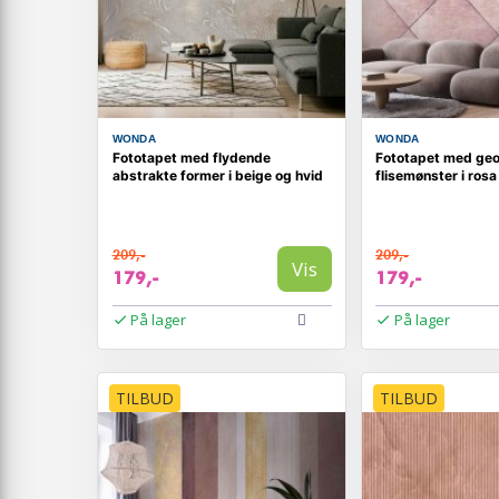
WONDA
WONDA
Fototapet med flydende
Fototapet med ge
abstrakte former i beige og hvid
flisemønster i ros
209,-
209,-
Vis
179,-
179,-
På lager
På lager
TILBUD
TILBUD