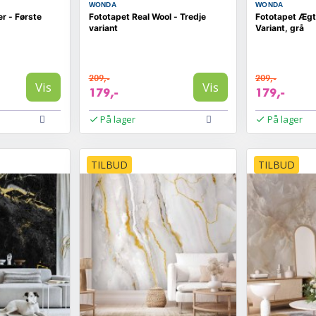
WONDA
WONDA
er - Første
Fototapet Real Wool - Tredje
Fototapet Ægt
variant
Variant, grå
209,-
209,-
Vis
Vis
179,-
179,-
På lager
På lager
TILBUD
TILBUD