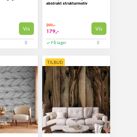
abstrakt strukturmotiv
209,-
Vis
Vis
179,-
På lager
TILBUD