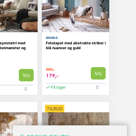
WONDA
 symmetri med
Fototapet med abstrakte striber i
tonmønster og
blå nuancer og guld
209,-
Vis
Vis
179,-
På lager
TILBUD