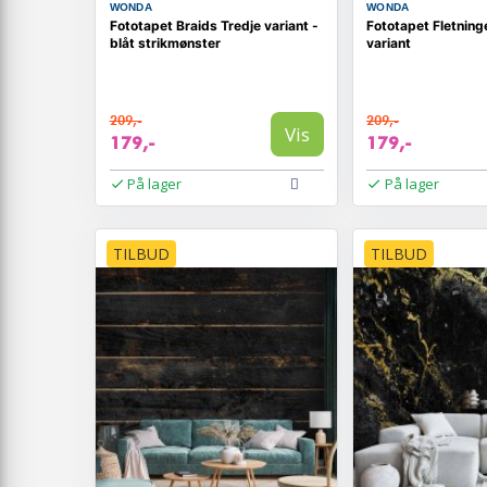
WONDA
WONDA
Fototapet Braids Tredje variant -
Fototapet Fletning
blåt strikmønster
variant
209,-
209,-
Vis
179,-
179,-
På lager
På lager
TILBUD
TILBUD