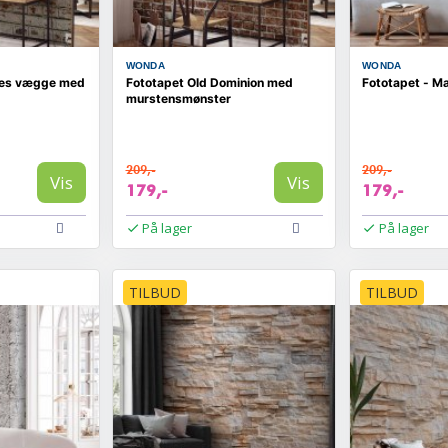
WONDA
WONDA
nes vægge med
Fototapet Old Dominion med
Fototapet - M
murstensmønster
209,-
209,-
Vis
Vis
179,-
179,-
På lager
På lager
TILBUD
TILBUD