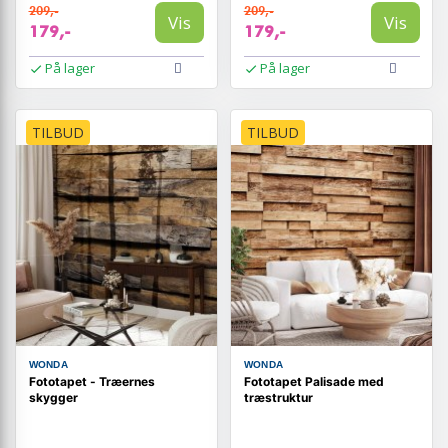
209,-
209,-
Vis
Vis
179,-
179,-
På lager
På lager
TILBUD
TILBUD
WONDA
WONDA
Fototapet - Træernes
Fototapet Palisade med
skygger
træstruktur