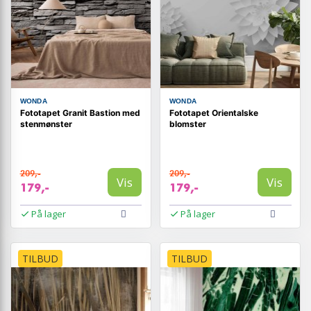
WONDA
WONDA
Fototapet Granit Bastion med
Fototapet Orientalske
stenmønster
blomster
209,-
209,-
Vis
Vis
179,-
179,-
På lager
På lager
TILBUD
TILBUD