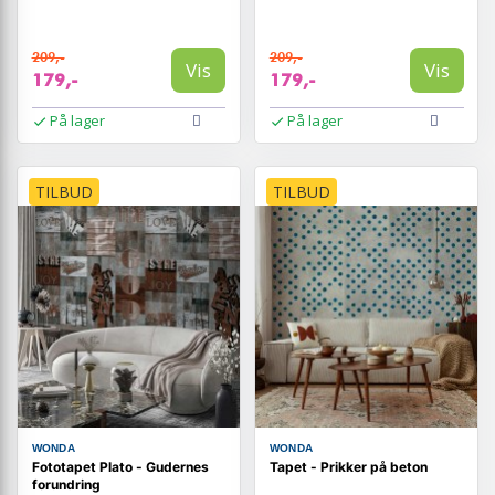
209,-
209,-
Vis
Vis
179,-
179,-
På lager
På lager
TILBUD
TILBUD
WONDA
WONDA
Fototapet Plato - Gudernes
Tapet - Prikker på beton
forundring