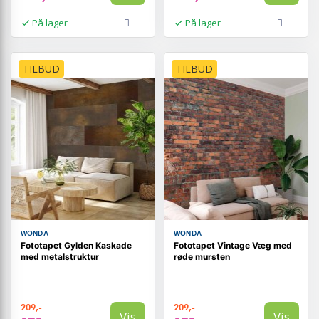
På lager
På lager
TILBUD
TILBUD
WONDA
WONDA
Fototapet Gylden Kaskade
Fototapet Vintage Væg med
med metalstruktur
røde mursten
209,-
209,-
Vis
Vis