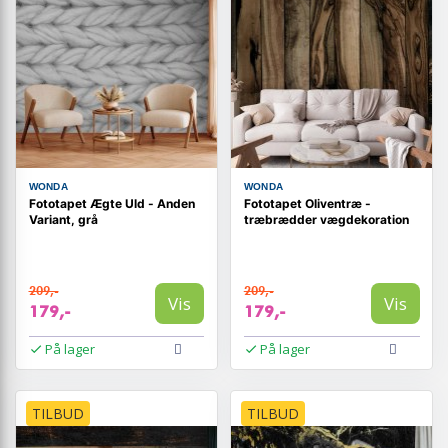
WONDA
WONDA
Fototapet Ægte Uld - Anden
Fototapet Oliventræ -
Variant, grå
træbrædder vægdekoration
209,-
209,-
Vis
Vis
179,-
179,-
På lager
På lager
TILBUD
TILBUD