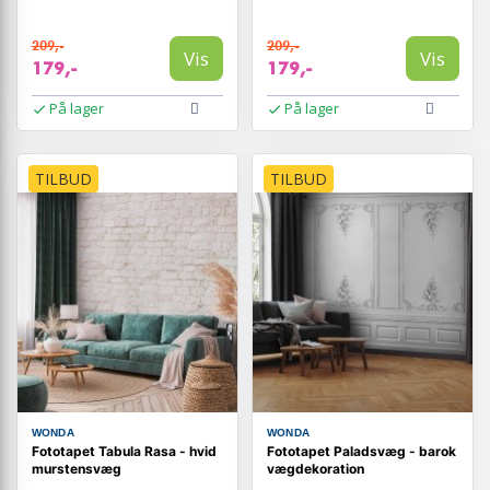
209,-
209,-
Vis
Vis
179,-
179,-
På lager
På lager
TILBUD
TILBUD
WONDA
WONDA
Fototapet Tabula Rasa - hvid
Fototapet Paladsvæg - barok
murstensvæg
vægdekoration