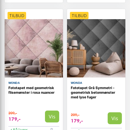
TILBUD
TILBUD
WONDA
WONDA
Fototapet med geometrisk
Fototapet Grå Symmetri -
flisemønster i rosa nuancer
geometrisk betonmønster
med lyse fuger
209,-
209,-
Vis
Vis
179,-
179,-
På lager