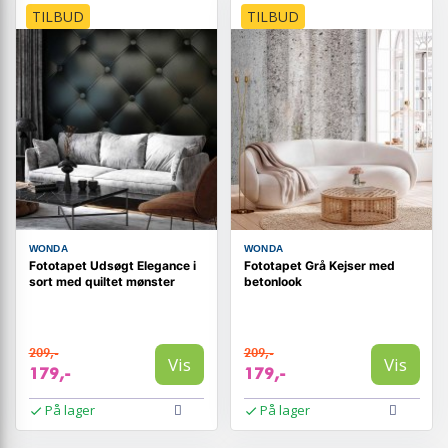
TILBUD
TILBUD
WONDA
WONDA
Fototapet Udsøgt Elegance i
Fototapet Grå Kejser med
sort med quiltet mønster
betonlook
209,-
209,-
Vis
Vis
179,-
179,-
På lager
På lager