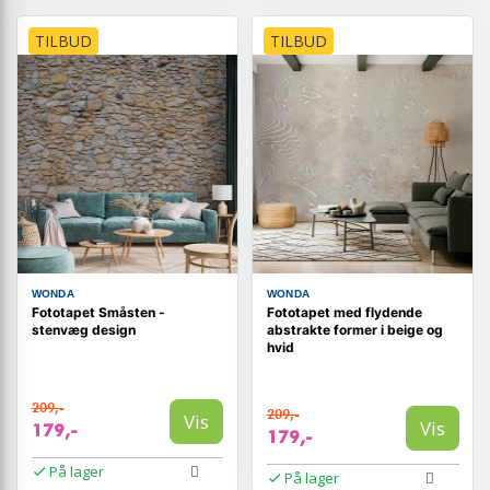
TILBUD
TILBUD
WONDA
WONDA
Fototapet Småsten -
Fototapet med flydende
stenvæg design
abstrakte former i beige og
hvid
209,-
209,-
Vis
Vis
179,-
179,-
På lager
På lager