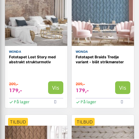
WONDA
WONDA
Fototapet Lost Story med
Fototapet Braids Tredje
abstrakt strukturmotiv
variant - blåt strikmønster
209,-
209,-
Vis
Vis
179,-
179,-
På lager
På lager
TILBUD
TILBUD