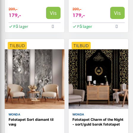
209,-
209,-
Vis
Vis
179,-
179,-
På lager
På lager
TILBUD
TILBUD
WONDA
WONDA
Fototapet Sort diamant til
Fototapet Charm of the Night
væg
- sort/guld barok fototapet