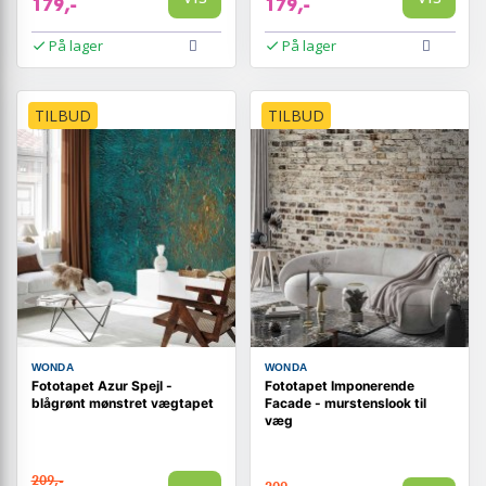
179,-
179,-
På lager
På lager
TILBUD
TILBUD
WONDA
WONDA
Fototapet Azur Spejl -
Fototapet Imponerende
blågrønt mønstret vægtapet
Facade - murstenslook til
væg
209,-