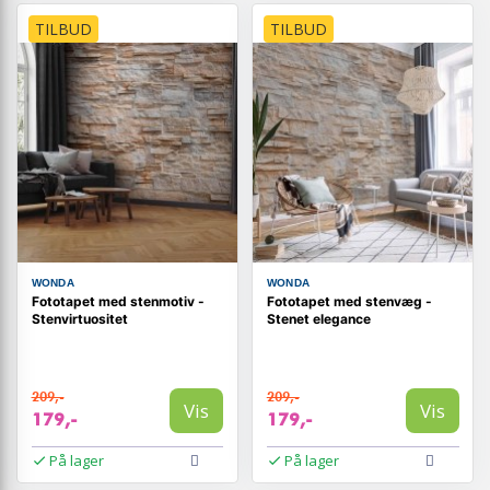
TILBUD
TILBUD
WONDA
WONDA
Fototapet med stenmotiv -
Fototapet med stenvæg -
Stenvirtuositet
Stenet elegance
209,-
209,-
Vis
Vis
179,-
179,-
På lager
På lager