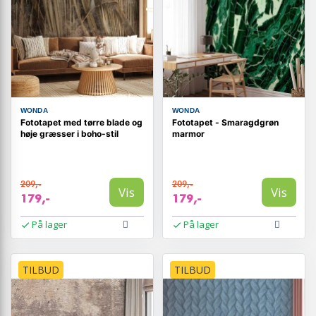
WONDA
WONDA
Fototapet med tørre blade og
Fototapet - Smaragdgrøn
høje græsser i boho-stil
marmor
209,-
209,-
Vis
Vis
179,-
179,-
På lager
På lager
TILBUD
TILBUD