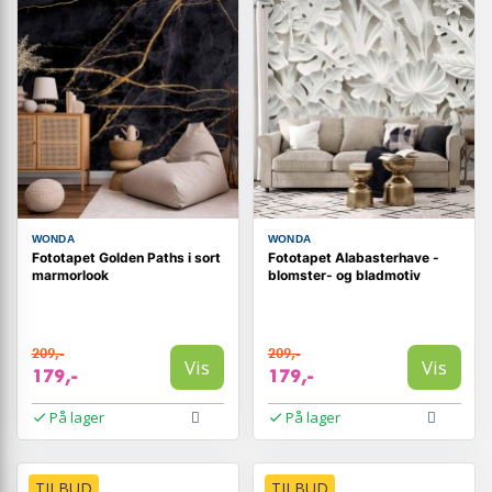
WONDA
WONDA
Fototapet Golden Paths i sort
Fototapet Alabasterhave -
marmorlook
blomster- og bladmotiv
209,-
209,-
Vis
Vis
179,-
179,-
På lager
På lager
TILBUD
TILBUD