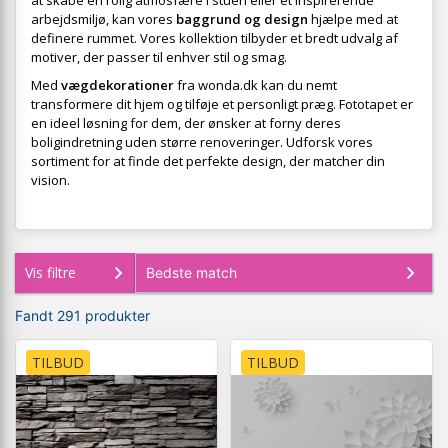
at skabe en rolig atmosfære i stuen eller et inspirerende
arbejdsmiljø, kan vores
baggrund og design
hjælpe med at
definere rummet. Vores kollektion tilbyder et bredt udvalg af
motiver, der passer til enhver stil og smag.
Med
vægdekorationer
fra wonda.dk kan du nemt
transformere dit hjem og tilføje et personligt præg. Fototapet er
en ideel løsning for dem, der ønsker at forny deres
boligindretning uden større renoveringer. Udforsk vores
sortiment for at finde det perfekte design, der matcher din
vision.
Vis filtre
Fandt 291 produkter
TILBUD
TILBUD