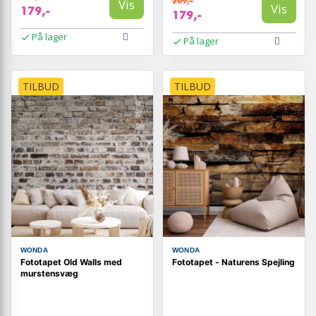
209,-
Vis
Vis
179,-
179,-
På lager
På lager
TILBUD
TILBUD
WONDA
WONDA
Fototapet Old Walls med
Fototapet - Naturens Spejling
murstensvæg