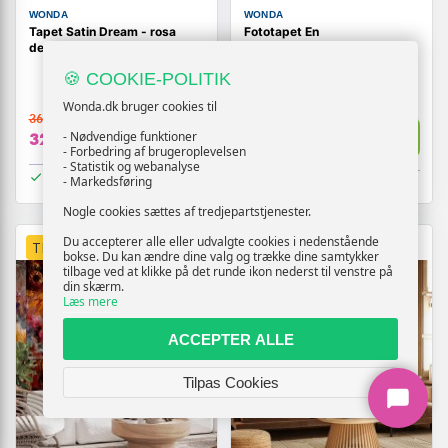
WONDA
WONDA
Tapet Satin Dream - rosa
Fototapet En
designtapet med struktur
skærsommernatsdrøm -
Magisk nat
🍪 COOKIE-POLITIK
Wonda.dk bruger cookies til
369,-
369,-
Vis
Vis
- Nødvendige funktioner
329,-
329,-
- Forbedring af brugeroplevelsen
- Statistik og webanalyse
På lager
- Markedsføring
På lager
Nogle cookies sættes af tredjepartstjenester.
Du accepterer alle eller udvalgte cookies i nedenstående
TILBUD
TILBUD
bokse. Du kan ændre dine valg og trække dine samtykker
tilbage ved at klikke på det runde ikon nederst til venstre på
din skærm.
Læs mere
ACCEPTER ALLE
Tilpas Cookies