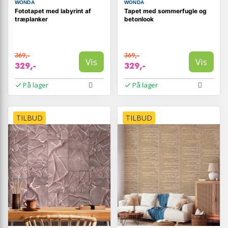
WONDA
WONDA
Fototapet med labyrint af
Tapet med sommerfugle og
træplanker
betonlook
369,-
369,-
Vis
Vis
329,-
329,-
På lager
På lager
TILBUD
TILBUD