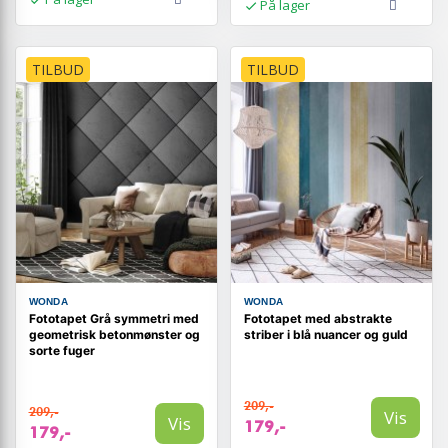
På lager
TILBUD
TILBUD
WONDA
WONDA
Fototapet Grå symmetri med
Fototapet med abstrakte
geometrisk betonmønster og
striber i blå nuancer og guld
sorte fuger
209,-
209,-
Vis
Vis
179,-
179,-