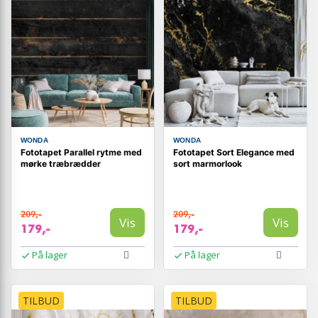
WONDA
WONDA
Fototapet Parallel rytme med
Fototapet Sort Elegance med
mørke træbrædder
sort marmorlook
209,-
209,-
Vis
Vis
179,-
179,-
På lager
På lager
TILBUD
TILBUD