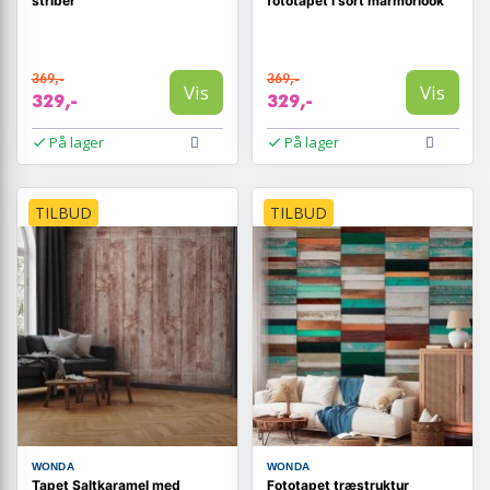
striber
fototapet i sort marmorlook
369,-
369,-
Vis
Vis
329,-
329,-
På lager
På lager
TILBUD
TILBUD
WONDA
WONDA
Tapet Saltkaramel med
Fototapet træstruktur