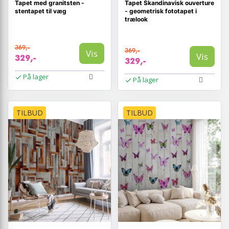
Tapet med granitsten -
Tapet Skandinavisk ouverture
stentapet til væg
- geometrisk fototapet i
trælook
369,-
369,-
Vis
Vis
329,-
329,-
På lager
På lager
TILBUD
TILBUD