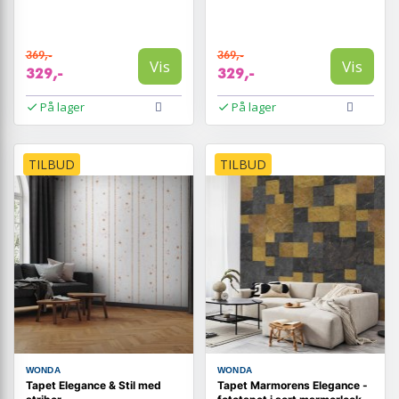
369,-
369,-
Vis
Vis
329,-
329,-
På lager
På lager
TILBUD
TILBUD
WONDA
WONDA
Tapet Elegance & Stil med
Tapet Marmorens Elegance -