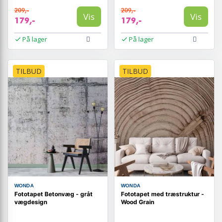
209,-
209,-
Vis
Vis
179,-
179,-
På lager
På lager
TILBUD
TILBUD
WONDA
WONDA
Fototapet Betonvæg - gråt
Fototapet med træstruktur -
vægdesign
Wood Grain