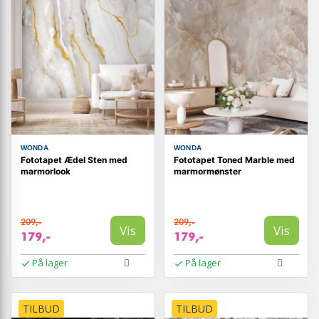
WONDA
WONDA
Fototapet Ædel Sten med
Fototapet Toned Marble med
marmorlook
marmormønster
209,-
209,-
Vis
Vis
179,-
179,-
På lager
På lager
TILBUD
TILBUD