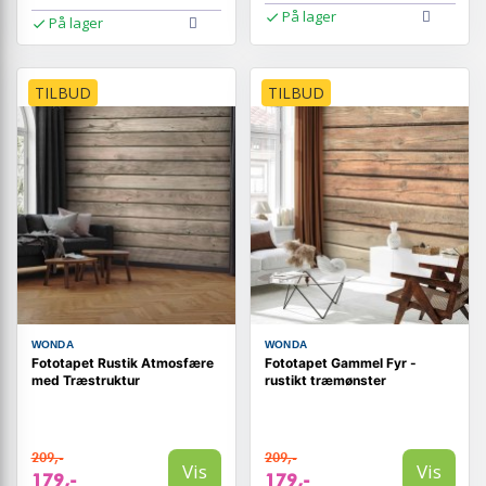
På lager
På lager
TILBUD
TILBUD
WONDA
WONDA
Fototapet Rustik Atmosfære
Fototapet Gammel Fyr -
med Træstruktur
rustikt træmønster
209,-
209,-
Vis
Vis
179,-
179,-