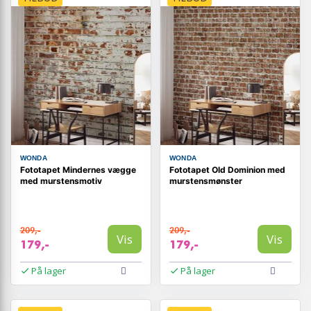
WONDA
WONDA
Fototapet Mindernes vægge
Fototapet Old Dominion med
med murstensmotiv
murstensmønster
209,-
209,-
Vis
Vis
179,-
179,-
På lager
På lager