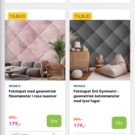
TILBUD
TILBUD
WONDA
WONDA
Fototapet med geometrisk
Fototapet Grå Symmetri -
flisemønster i rosa nuancer
geometrisk betonmønster
med lyse fuger
209,-
209,-
Vis
Vis
179,-
179,-
På lager