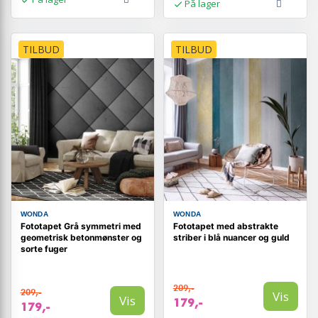
På lager
TILBUD
TILBUD
WONDA
WONDA
Fototapet Grå symmetri med
Fototapet med abstrakte
geometrisk betonmønster og
striber i blå nuancer og guld
sorte fuger
209,-
209,-
Vis
Vis
179,-
179,-