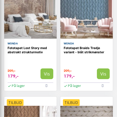
WONDA
WONDA
Fototapet Lost Story med
Fototapet Braids Tredje
abstrakt strukturmotiv
variant - blåt strikmønster
209,-
209,-
Vis
Vis
179,-
179,-
På lager
På lager
TILBUD
TILBUD