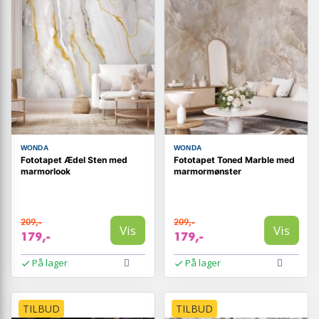
WONDA
WONDA
Fototapet Ædel Sten med
Fototapet Toned Marble med
marmorlook
marmormønster
209,-
209,-
Vis
Vis
179,-
179,-
På lager
På lager
TILBUD
TILBUD