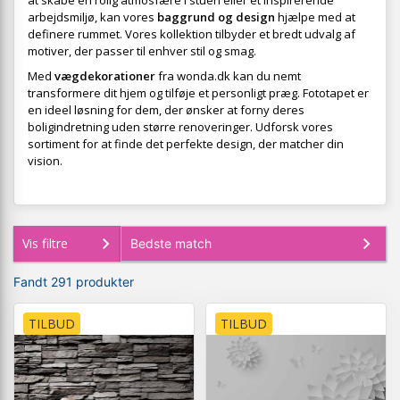
at skabe en rolig atmosfære i stuen eller et inspirerende
arbejdsmiljø, kan vores
baggrund og design
hjælpe med at
definere rummet. Vores kollektion tilbyder et bredt udvalg af
motiver, der passer til enhver stil og smag.
Med
vægdekorationer
fra wonda.dk kan du nemt
transformere dit hjem og tilføje et personligt præg. Fototapet er
en ideel løsning for dem, der ønsker at forny deres
boligindretning uden større renoveringer. Udforsk vores
sortiment for at finde det perfekte design, der matcher din
vision.
Vis filtre
Fandt 291 produkter
TILBUD
TILBUD