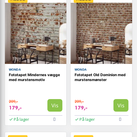
WONDA
WONDA
Fototapet Mindernes vægge
Fototapet Old Dominion med
med murstensmotiv
murstensmønster
209,-
209,-
Vis
Vis
179,-
179,-
På lager
På lager