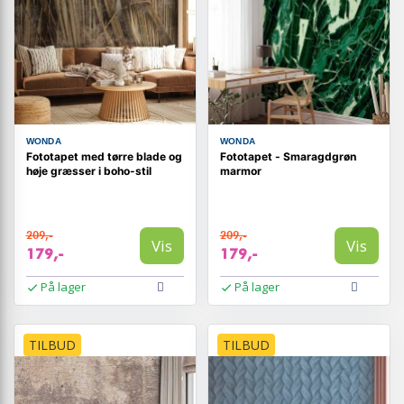
WONDA
WONDA
Fototapet med tørre blade og
Fototapet - Smaragdgrøn
høje græsser i boho-stil
marmor
209,-
209,-
Vis
Vis
179,-
179,-
På lager
På lager
TILBUD
TILBUD