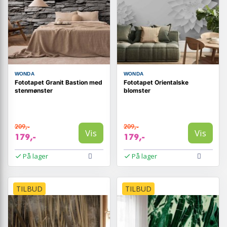
WONDA
WONDA
Fototapet Granit Bastion med
Fototapet Orientalske
stenmønster
blomster
209,-
209,-
Vis
Vis
179,-
179,-
På lager
På lager
TILBUD
TILBUD