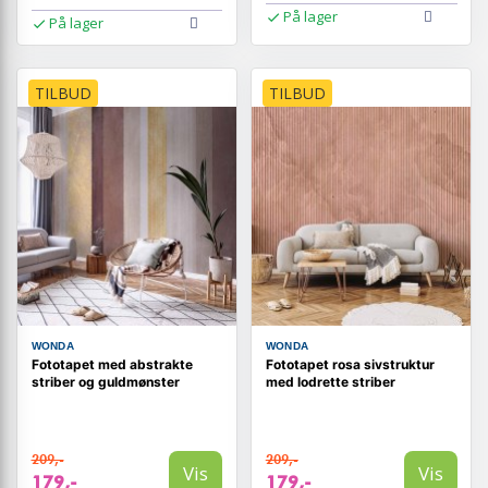
På lager
På lager
TILBUD
TILBUD
WONDA
WONDA
Fototapet med abstrakte
Fototapet rosa sivstruktur
striber og guldmønster
med lodrette striber
209,-
209,-
Vis
Vis
179,-
179,-