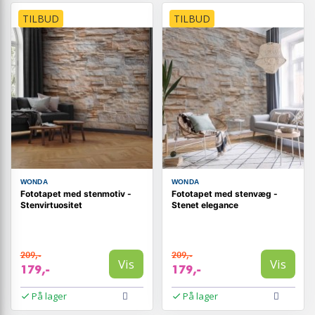
TILBUD
TILBUD
WONDA
WONDA
Fototapet med stenmotiv -
Fototapet med stenvæg -
Stenvirtuositet
Stenet elegance
209,-
209,-
Vis
Vis
179,-
179,-
På lager
På lager