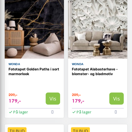
WONDA
WONDA
Fototapet Golden Paths i sort
Fototapet Alabasterhave -
marmorlook
blomster- og bladmotiv
209,-
209,-
Vis
Vis
179,-
179,-
På lager
På lager
TILBUD
TILBUD