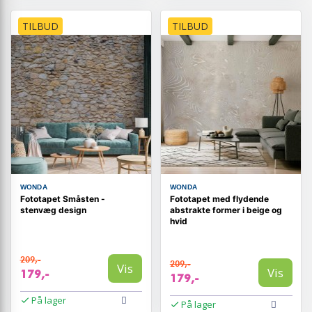
TILBUD
TILBUD
WONDA
WONDA
Fototapet Småsten -
Fototapet med flydende
stenvæg design
abstrakte former i beige og
hvid
209,-
209,-
Vis
Vis
179,-
179,-
På lager
På lager