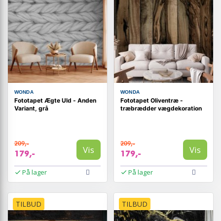
WONDA
WONDA
Fototapet Ægte Uld - Anden
Fototapet Oliventræ -
Variant, grå
træbrædder vægdekoration
209,-
209,-
Vis
Vis
179,-
179,-
På lager
På lager
TILBUD
TILBUD