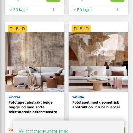
På lager
På lager
TILBUD
TILBUD
WONDA
WONDA
Fototapet abstrakt beige
Fototapet med geometrisk
baggrund med sorte
abstraktion i brune nuancer
teksturerede betonmønstre
209,-
209,-
Vis
🍪 COOKIE-POLITIK