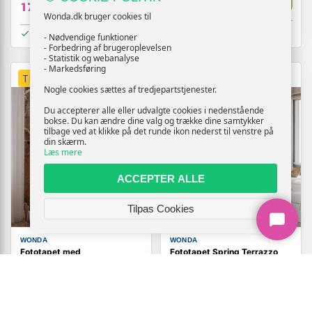
Vis
179,-
179,-
Wonda.dk bruger cookies til
På lager
På lager
- Nødvendige funktioner
- Forbedring af brugeroplevelsen
- Statistik og webanalyse
- Markedsføring
TILBUD
TILBUD
Nogle cookies sættes af tredjepartstjenester.
Du accepterer alle eller udvalgte cookies i nedenstående
bokse. Du kan ændre dine valg og trække dine samtykker
tilbage ved at klikke på det runde ikon nederst til venstre på
din skærm.
Læs mere
ACCEPTER ALLE
Tilpas Cookies
WONDA
WONDA
Fototapet med
Fototapet Spring Terrazzo
stenabstraktion i brun og
Tredje Variant - grøn
beige
marmorlook