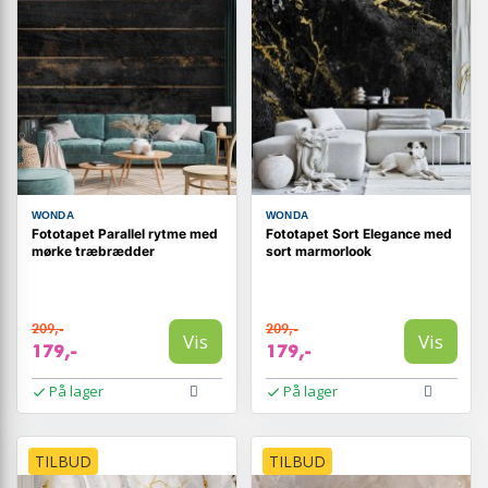
WONDA
WONDA
Fototapet Parallel rytme med
Fototapet Sort Elegance med
mørke træbrædder
sort marmorlook
209,-
209,-
Vis
Vis
179,-
179,-
På lager
På lager
TILBUD
TILBUD