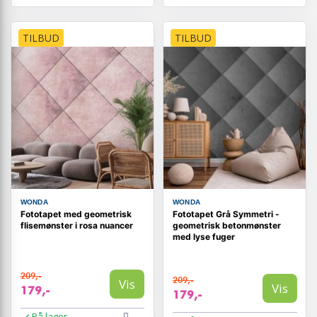
TILBUD
TILBUD
WONDA
WONDA
Fototapet med geometrisk
Fototapet Grå Symmetri -
flisemønster i rosa nuancer
geometrisk betonmønster
med lyse fuger
209,-
209,-
Vis
Vis
179,-
179,-
På lager