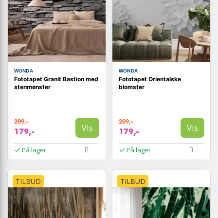
WONDA
WONDA
Fototapet Granit Bastion med
Fototapet Orientalske
stenmønster
blomster
209,-
209,-
Vis
Vis
179,-
179,-
På lager
På lager
TILBUD
TILBUD