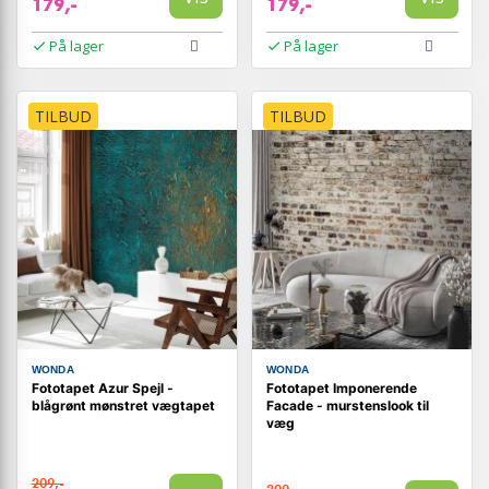
179,-
179,-
På lager
På lager
TILBUD
TILBUD
WONDA
WONDA
Fototapet Azur Spejl -
Fototapet Imponerende
blågrønt mønstret vægtapet
Facade - murstenslook til
væg
209,-