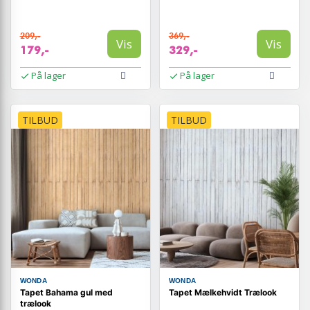
209,-
369,-
Vis
Vis
179,-
329,-
På lager
På lager
TILBUD
TILBUD
WONDA
WONDA
Tapet Bahama gul med
Tapet Mælkehvidt Trælook
trælook