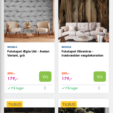
WONDA
WONDA
Fototapet Ægte Uld - Anden
Fototapet Oliventræ -
Variant, grå
træbrædder vægdekoration
209,-
209,-
Vis
Vis
179,-
179,-
På lager
På lager
TILBUD
TILBUD