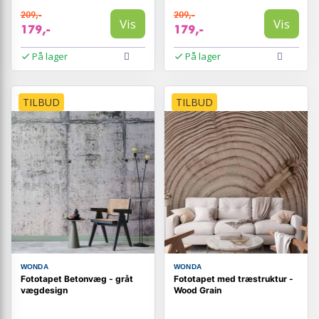
209,-
209,-
Vis
Vis
179,-
179,-
På lager
På lager
TILBUD
TILBUD
WONDA
WONDA
Fototapet Betonvæg - gråt
Fototapet med træstruktur -
vægdesign
Wood Grain