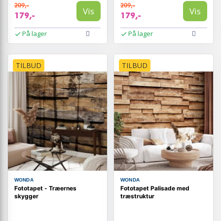
209,-
209,-
Vis
Vis
179,-
179,-
På lager
På lager
TILBUD
TILBUD
WONDA
WONDA
Fototapet - Træernes
Fototapet Palisade med
skygger
træstruktur