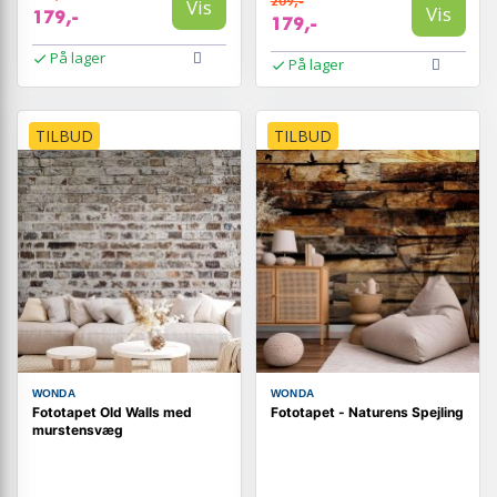
209,-
Vis
Vis
179,-
179,-
På lager
På lager
TILBUD
TILBUD
WONDA
WONDA
Fototapet Old Walls med
Fototapet - Naturens Spejling
murstensvæg