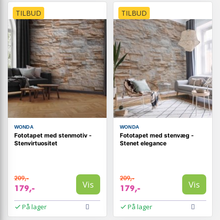
TILBUD
TILBUD
WONDA
WONDA
Fototapet med stenmotiv -
Fototapet med stenvæg -
Stenvirtuositet
Stenet elegance
209,-
209,-
Vis
Vis
179,-
179,-
På lager
På lager