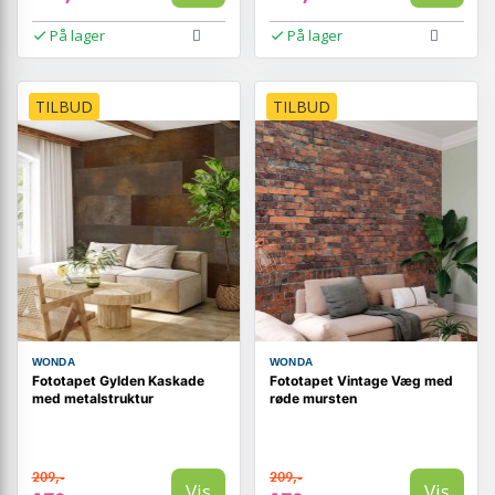
På lager
På lager
TILBUD
TILBUD
WONDA
WONDA
Fototapet Gylden Kaskade
Fototapet Vintage Væg med
med metalstruktur
røde mursten
209,-
209,-
Vis
Vis