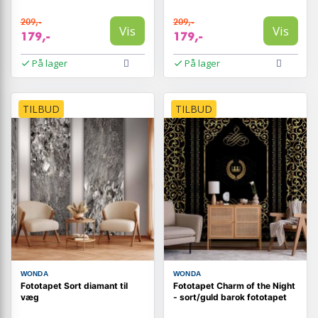
209,-
209,-
Vis
Vis
179,-
179,-
På lager
På lager
TILBUD
TILBUD
WONDA
WONDA
Fototapet Sort diamant til
Fototapet Charm of the Night
væg
- sort/guld barok fototapet