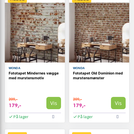
WONDA
WONDA
Fototapet Mindernes vægge
Fototapet Old Dominion med
med murstensmotiv
murstensmønster
209,-
209,-
Vis
Vis
179,-
179,-
På lager
På lager