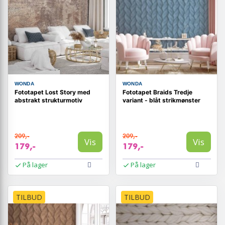
WONDA
WONDA
Fototapet Lost Story med
Fototapet Braids Tredje
abstrakt strukturmotiv
variant - blåt strikmønster
209,-
209,-
Vis
Vis
179,-
179,-
På lager
På lager
TILBUD
TILBUD