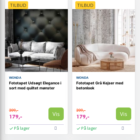
TILBUD
TILBUD
WONDA
WONDA
Fototapet Udsøgt Elegance i
Fototapet Grå Kejser med
sort med quiltet mønster
betonlook
209,-
209,-
Vis
Vis
179,-
179,-
På lager
På lager