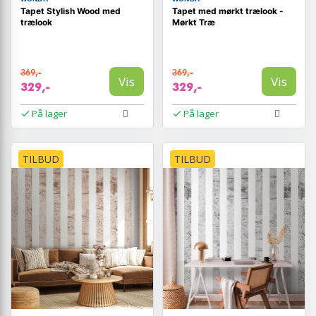
Tapet Stylish Wood med
Tapet med mørkt trælook -
trælook
Mørkt Træ
369,-
369,-
Vis
Vis
329,-
329,-
På lager
På lager
TILBUD
TILBUD