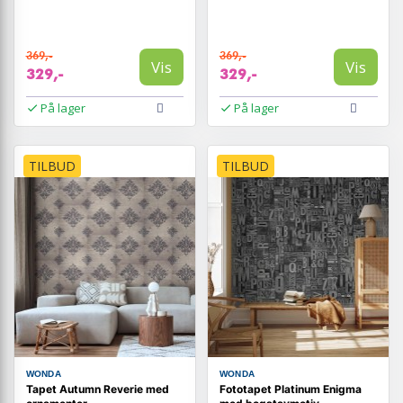
369,-
369,-
Vis
Vis
329,-
329,-
På lager
På lager
TILBUD
TILBUD
WONDA
WONDA
Tapet Autumn Reverie med
Fototapet Platinum Enigma