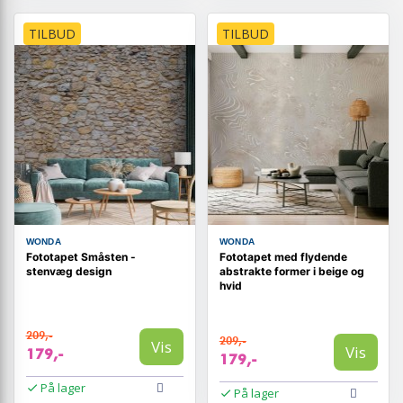
TILBUD
TILBUD
WONDA
WONDA
Fototapet Småsten -
Fototapet med flydende
stenvæg design
abstrakte former i beige og
hvid
209,-
209,-
Vis
Vis
179,-
179,-
På lager
På lager