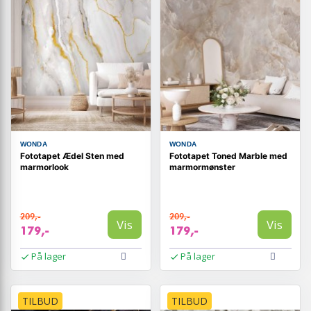
WONDA
WONDA
Fototapet Ædel Sten med
Fototapet Toned Marble med
marmorlook
marmormønster
209,-
209,-
Vis
Vis
179,-
179,-
På lager
På lager
TILBUD
TILBUD