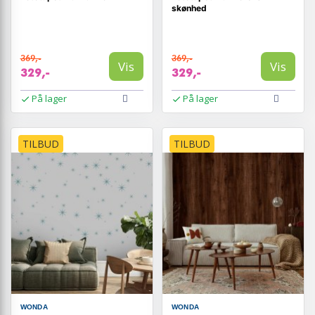
skønhed
369,-
369,-
Vis
Vis
329,-
329,-
På lager
På lager
TILBUD
TILBUD
WONDA
WONDA