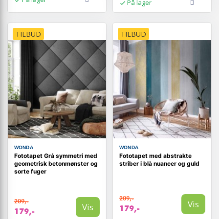
På lager
TILBUD
TILBUD
WONDA
WONDA
Fototapet Grå symmetri med
Fototapet med abstrakte
geometrisk betonmønster og
striber i blå nuancer og guld
sorte fuger
209,-
209,-
Vis
Vis
179,-
179,-