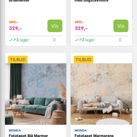
ornamenter
med bogstavmotiv
369,-
369,-
Vis
Vis
329,-
329,-
På lager
På lager
TILBUD
TILBUD
WONDA
WONDA
Fototapet Blå Marmor
Fototapet Marmorens