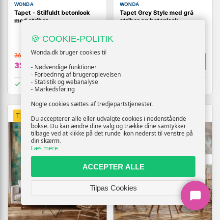
WONDA
WONDA
Tapet - Stilfuldt betonlook
Tapet Grey Style med grå
med striber
striber og betonlook
🍪 COOKIE-POLITIK
Wonda.dk bruger cookies til
369,-
369,-
Vis
Vis
329,-
329,-
- Nødvendige funktioner
- Forbedring af brugeroplevelsen
- Statistik og webanalyse
På lager
På lager
- Markedsføring
Nogle cookies sættes af tredjepartstjenester.
TILBUD
TILBUD
Du accepterer alle eller udvalgte cookies i nedenstående
bokse. Du kan ændre dine valg og trække dine samtykker
tilbage ved at klikke på det runde ikon nederst til venstre på
din skærm.
Læs mere
ACCEPTER ALLE
Tilpas Cookies