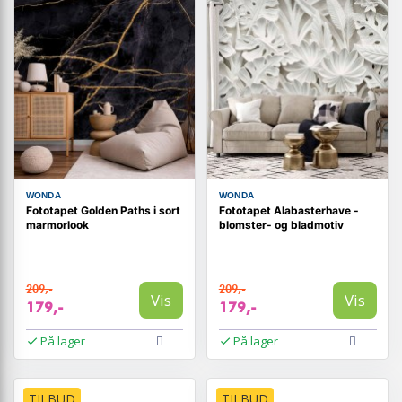
WONDA
WONDA
Fototapet Golden Paths i sort
Fototapet Alabasterhave -
marmorlook
blomster- og bladmotiv
209,-
209,-
Vis
Vis
179,-
179,-
På lager
På lager
TILBUD
TILBUD