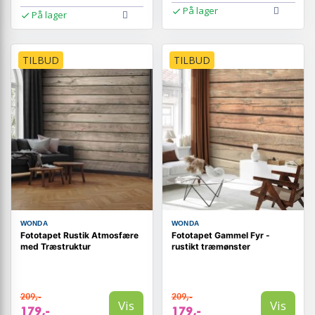
På lager
På lager
TILBUD
TILBUD
WONDA
WONDA
Fototapet Rustik Atmosfære
Fototapet Gammel Fyr -
med Træstruktur
rustikt træmønster
209,-
209,-
Vis
Vis
179,-
179,-