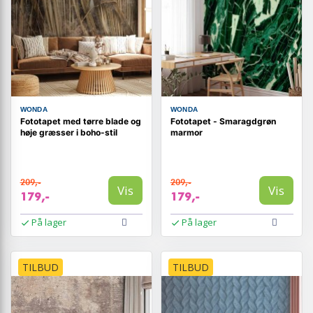
WONDA
WONDA
Fototapet med tørre blade og
Fototapet - Smaragdgrøn
høje græsser i boho-stil
marmor
209,-
209,-
Vis
Vis
179,-
179,-
På lager
På lager
TILBUD
TILBUD