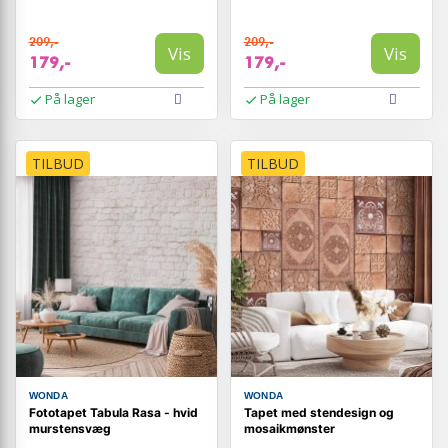
209,-
209,-
Vis
Vis
179,-
179,-
På lager
På lager
TILBUD
TILBUD
WONDA
WONDA
Fototapet Tabula Rasa - hvid
Tapet med stendesign og
murstensvæg
mosaikmønster