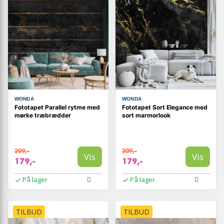
WONDA
WONDA
Fototapet Parallel rytme med
Fototapet Sort Elegance med
mørke træbrædder
sort marmorlook
209,-
209,-
Vis
Vis
179,-
179,-
På lager
På lager
TILBUD
TILBUD