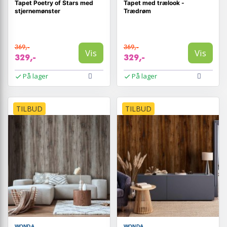
Tapet Poetry of Stars med
Tapet med trælook -
stjernemønster
Trædrøm
369,-
369,-
Vis
Vis
329,-
329,-
På lager
På lager
TILBUD
TILBUD
WONDA
WONDA