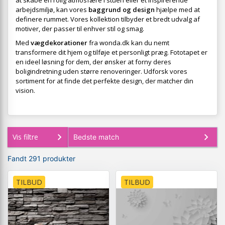
at skabe en rolig atmosfære i stuen eller et inspirerende
arbejdsmiljø, kan vores
baggrund og design
hjælpe med at
definere rummet. Vores kollektion tilbyder et bredt udvalg af
motiver, der passer til enhver stil og smag.
Med
vægdekorationer
fra wonda.dk kan du nemt
transformere dit hjem og tilføje et personligt præg. Fototapet er
en ideel løsning for dem, der ønsker at forny deres
boligindretning uden større renoveringer. Udforsk vores
sortiment for at finde det perfekte design, der matcher din
vision.
Vis filtre
Fandt 291 produkter
TILBUD
TILBUD