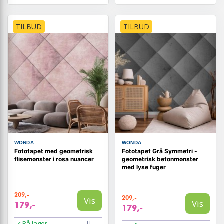
TILBUD
TILBUD
WONDA
WONDA
Fototapet med geometrisk
Fototapet Grå Symmetri -
flisemønster i rosa nuancer
geometrisk betonmønster
med lyse fuger
209,-
209,-
Vis
Vis
179,-
179,-
På lager