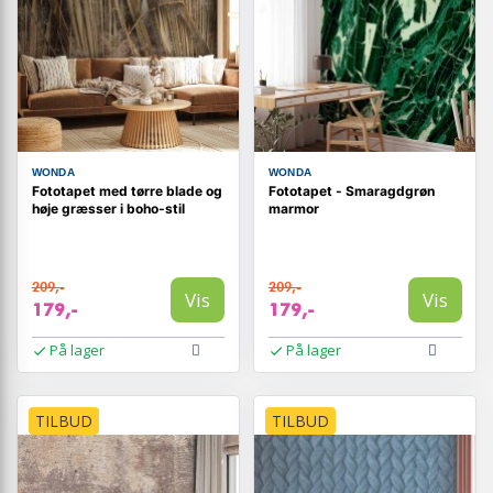
WONDA
WONDA
Fototapet med tørre blade og
Fototapet - Smaragdgrøn
høje græsser i boho-stil
marmor
209,-
209,-
Vis
Vis
179,-
179,-
På lager
På lager
TILBUD
TILBUD