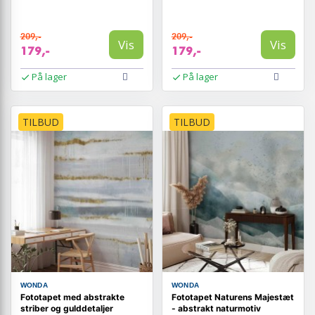
209,-
209,-
Vis
Vis
179,-
179,-
På lager
På lager
TILBUD
TILBUD
WONDA
WONDA
Fototapet med abstrakte
Fototapet Naturens Majestæt
striber og gulddetaljer
- abstrakt naturmotiv