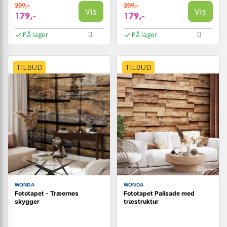
209,-
209,-
Vis
Vis
179,-
179,-
På lager
På lager
TILBUD
TILBUD
WONDA
WONDA
Fototapet - Træernes
Fototapet Palisade med
skygger
træstruktur