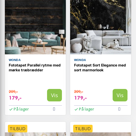
WONDA
WONDA
Fototapet Parallel rytme med
Fototapet Sort Elegance med
mørke træbrædder
sort marmorlook
209,-
209,-
Vis
Vis
179,-
179,-
På lager
På lager
TILBUD
TILBUD