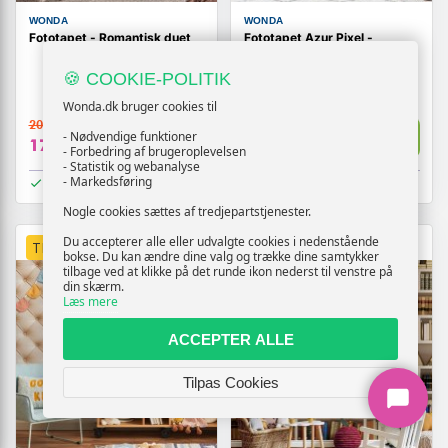
WONDA
WONDA
Fototapet - Romantisk duet
Fototapet Azur Pixel -
geometrisk vægdekoration
🍪 COOKIE-POLITIK
Wonda.dk bruger cookies til
209,-
209,-
Vis
Vis
- Nødvendige funktioner
179,-
179,-
- Forbedring af brugeroplevelsen
- Statistik og webanalyse
- Markedsføring
På lager
På lager
Nogle cookies sættes af tredjepartstjenester.
Du accepterer alle eller udvalgte cookies i nedenstående
TILBUD
TILBUD
bokse. Du kan ændre dine valg og trække dine samtykker
tilbage ved at klikke på det runde ikon nederst til venstre på
din skærm.
Læs mere
ACCEPTER ALLE
Tilpas Cookies