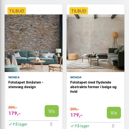
TILBUD
TILBUD
WONDA
WONDA
Fototapet Småsten -
Fototapet med flydende
stenvæg design
abstrakte former i beige og
hvid
209,-
209,-
Vis
Vis
179,-
179,-
På lager
På lager