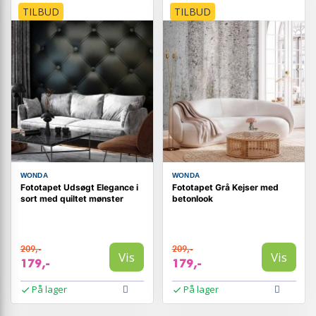
TILBUD
TILBUD
WONDA
WONDA
Fototapet Udsøgt Elegance i
Fototapet Grå Kejser med
sort med quiltet mønster
betonlook
209,-
209,-
Vis
Vis
179,-
179,-
På lager
På lager