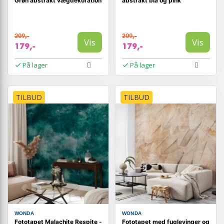
Grøn abstrakt vægdekoration
abstrakt blå og pink
209,-
209,-
Vis
Vis
179,-
179,-
På lager
På lager
TILBUD
TILBUD
WONDA
WONDA
Fototapet Malachite Respite -
Fototapet med fuglevinger og