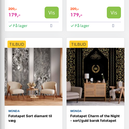
209,-
209,-
Vis
Vis
179,-
179,-
På lager
På lager
TILBUD
TILBUD
WONDA
WONDA
Fototapet Sort diamant til
Fototapet Charm of the Night
væg
- sort/guld barok fototapet