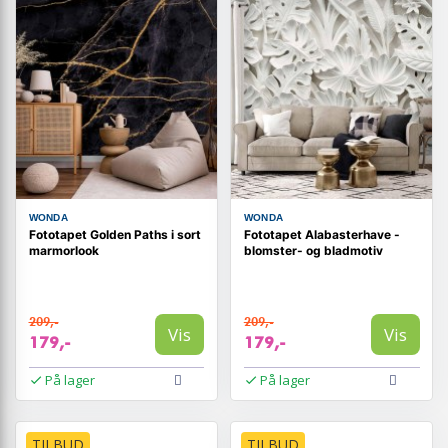
WONDA
WONDA
Fototapet Golden Paths i sort
Fototapet Alabasterhave -
marmorlook
blomster- og bladmotiv
209,-
209,-
Vis
Vis
179,-
179,-
På lager
På lager
TILBUD
TILBUD