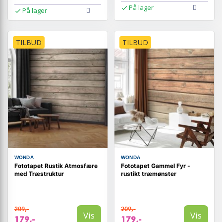
På lager
På lager
TILBUD
TILBUD
WONDA
WONDA
Fototapet Rustik Atmosfære
Fototapet Gammel Fyr -
med Træstruktur
rustikt træmønster
209,-
209,-
Vis
Vis
179,-
179,-