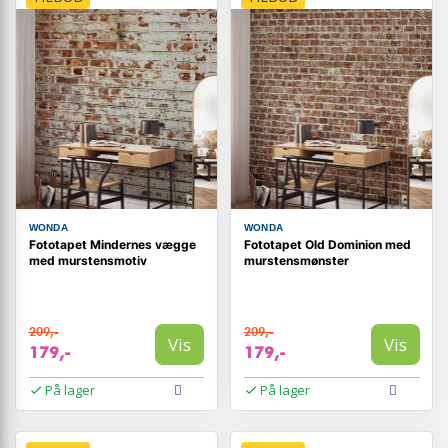
WONDA
WONDA
Fototapet Mindernes vægge
Fototapet Old Dominion med
med murstensmotiv
murstensmønster
209,-
209,-
Vis
Vis
179,-
179,-
På lager
På lager