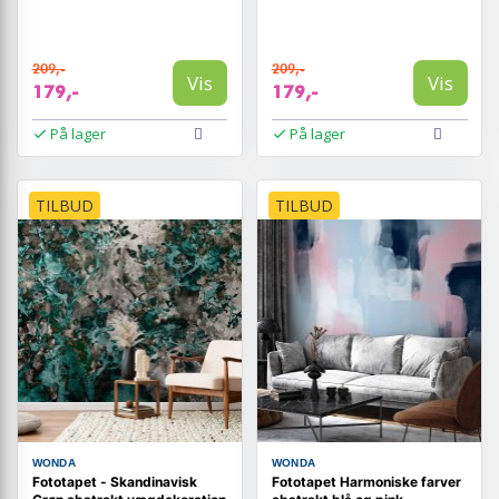
209,-
209,-
Vis
Vis
179,-
179,-
På lager
På lager
TILBUD
TILBUD
WONDA
WONDA
Fototapet - Skandinavisk
Fototapet Harmoniske farver