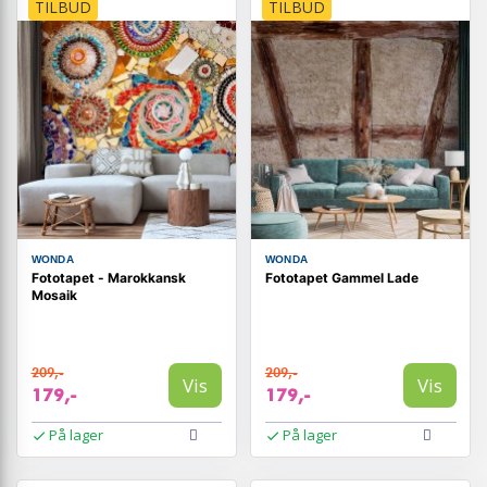
TILBUD
TILBUD
WONDA
WONDA
Fototapet - Marokkansk
Fototapet Gammel Lade
Mosaik
209,-
209,-
Vis
Vis
179,-
179,-
På lager
På lager