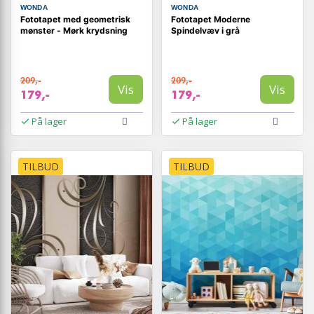
WONDA
WONDA
Fototapet med geometrisk
Fototapet Moderne
mønster - Mørk krydsning
Spindelvæv i grå
209,-
209,-
Vis
Vis
179,-
179,-
På lager
På lager
TILBUD
TILBUD