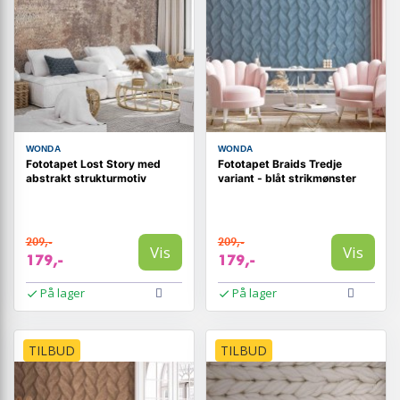
WONDA
WONDA
Fototapet Lost Story med
Fototapet Braids Tredje
abstrakt strukturmotiv
variant - blåt strikmønster
209,-
209,-
Vis
Vis
179,-
179,-
På lager
På lager
TILBUD
TILBUD