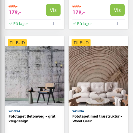
209,-
209,-
Vis
Vis
179,-
179,-
På lager
På lager
TILBUD
TILBUD
WONDA
WONDA
Fototapet Betonvæg - gråt
Fototapet med træstruktur -
vægdesign
Wood Grain