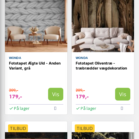
WONDA
WONDA
Fototapet Ægte Uld - Anden
Fototapet Oliventræ -
Variant, grå
træbrædder vægdekoration
209,-
209,-
Vis
Vis
179,-
179,-
På lager
På lager
TILBUD
TILBUD