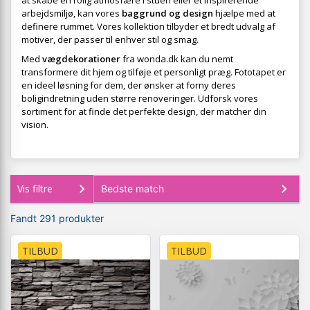
at skabe en rolig atmosfære i stuen eller et inspirerende
arbejdsmiljø, kan vores
baggrund og design
hjælpe med at
definere rummet. Vores kollektion tilbyder et bredt udvalg af
motiver, der passer til enhver stil og smag.
Med
vægdekorationer
fra wonda.dk kan du nemt
transformere dit hjem og tilføje et personligt præg. Fototapet er
en ideel løsning for dem, der ønsker at forny deres
boligindretning uden større renoveringer. Udforsk vores
sortiment for at finde det perfekte design, der matcher din
vision.
Vis filtre
Fandt 291 produkter
TILBUD
TILBUD