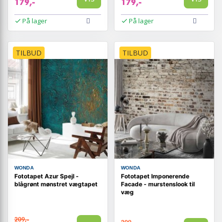
179,-
179,-
På lager
På lager
TILBUD
TILBUD
WONDA
WONDA
Fototapet Azur Spejl -
Fototapet Imponerende
blågrønt mønstret vægtapet
Facade - murstenslook til
væg
209,-