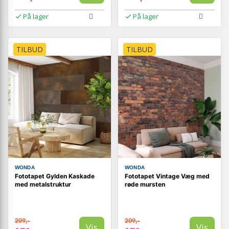
På lager
På lager
TILBUD
TILBUD
WONDA
WONDA
Fototapet Gylden Kaskade
Fototapet Vintage Væg med
med metalstruktur
røde mursten
209,-
209,-
Vis
Vis