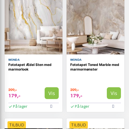
WONDA
WONDA
Fototapet Ædel Sten med
Fototapet Toned Marble med
marmorlook
marmormønster
209,-
209,-
Vis
Vis
179,-
179,-
På lager
På lager
TILBUD
TILBUD