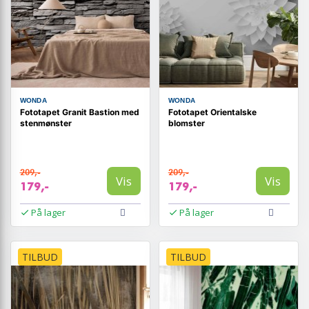
WONDA
WONDA
Fototapet Granit Bastion med
Fototapet Orientalske
stenmønster
blomster
209,-
209,-
Vis
Vis
179,-
179,-
På lager
På lager
TILBUD
TILBUD