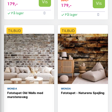
209,-
Vis
Vis
179,-
179,-
På lager
På lager
TILBUD
TILBUD
WONDA
WONDA
Fototapet Old Walls med
Fototapet - Naturens Spejling
murstensvæg