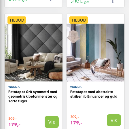
På lager
TILBUD
TILBUD
WONDA
WONDA
Fototapet Grå symmetri med
Fototapet med abstrakte
geometrisk betonmønster og
striber i blå nuancer og guld
sorte fuger
209,-
209,-
Vis
Vis
179,-
179,-