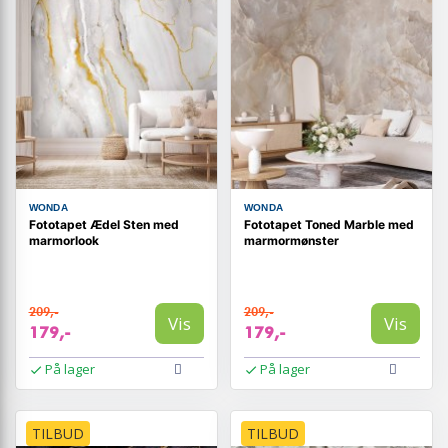
WONDA
WONDA
Fototapet Ædel Sten med
Fototapet Toned Marble med
marmorlook
marmormønster
209,-
209,-
Vis
Vis
179,-
179,-
På lager
På lager
TILBUD
TILBUD