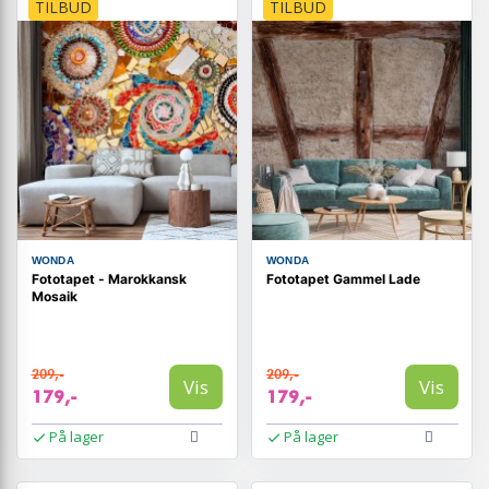
TILBUD
TILBUD
WONDA
WONDA
Fototapet - Marokkansk
Fototapet Gammel Lade
Mosaik
209,-
209,-
Vis
Vis
179,-
179,-
På lager
På lager