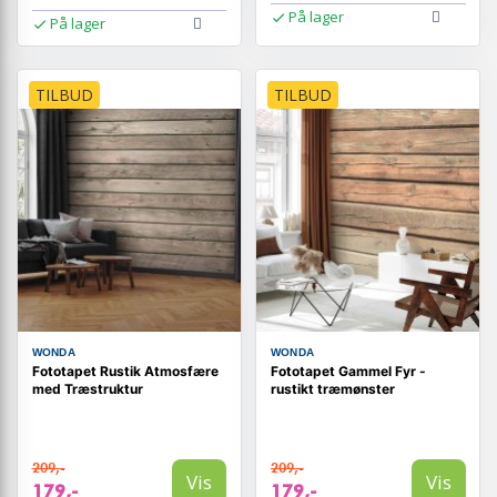
På lager
På lager
TILBUD
TILBUD
WONDA
WONDA
Fototapet Rustik Atmosfære
Fototapet Gammel Fyr -
med Træstruktur
rustikt træmønster
209,-
209,-
Vis
Vis
179,-
179,-