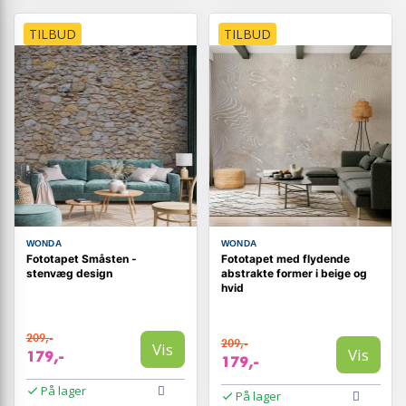
TILBUD
TILBUD
WONDA
WONDA
Fototapet Småsten -
Fototapet med flydende
stenvæg design
abstrakte former i beige og
hvid
209,-
209,-
Vis
Vis
179,-
179,-
På lager
På lager