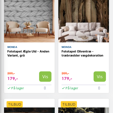
WONDA
WONDA
Fototapet Ægte Uld - Anden
Fototapet Oliventræ -
Variant, grå
træbrædder vægdekoration
209,-
209,-
Vis
Vis
179,-
179,-
På lager
På lager
TILBUD
TILBUD