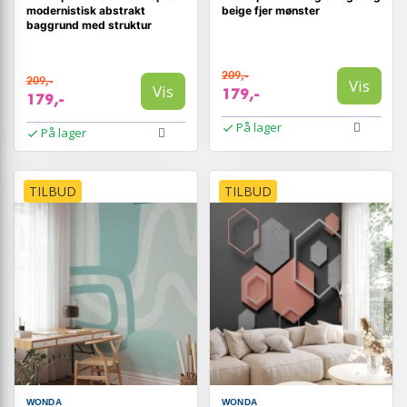
modernistisk abstrakt
beige fjer mønster
baggrund med struktur
209,-
209,-
Vis
Vis
179,-
179,-
På lager
På lager
TILBUD
TILBUD
WONDA
WONDA