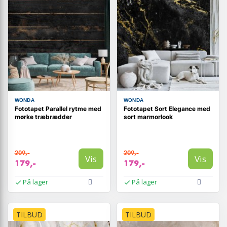
WONDA
WONDA
Fototapet Parallel rytme med
Fototapet Sort Elegance med
mørke træbrædder
sort marmorlook
209,-
209,-
Vis
Vis
179,-
179,-
På lager
På lager
TILBUD
TILBUD