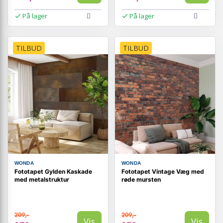
På lager
På lager
TILBUD
TILBUD
WONDA
WONDA
Fototapet Gylden Kaskade
Fototapet Vintage Væg med
med metalstruktur
røde mursten
209,-
209,-
Vis
Vis