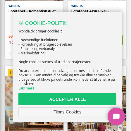
WONDA
WONDA
Fototapet - Romantisk duet
Fototapet Azur Pixel -
geometrisk vægdekoration
🍪 COOKIE-POLITIK
Wonda.dk bruger cookies til
209,-
209,-
Vis
Vis
- Nødvendige funktioner
179,-
179,-
- Forbedring af brugeroplevelsen
- Statistik og webanalyse
- Markedsføring
På lager
På lager
Nogle cookies sættes af tredjepartstjenester.
Du accepterer alle eller udvalgte cookies i nedenstående
TILBUD
TILBUD
bokse. Du kan ændre dine valg og trække dine samtykker
tilbage ved at klikke på det runde ikon nederst til venstre på
din skærm.
Læs mere
ACCEPTER ALLE
Tilpas Cookies