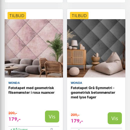
TILBUD
TILBUD
WONDA
WONDA
Fototapet med geometrisk
Fototapet Grå Symmetri -
flisemønster i rosa nuancer
geometrisk betonmønster
med lyse fuger
209,-
209,-
Vis
Vis
179,-
179,-
På lager