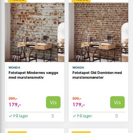
WONDA
WONDA
Fototapet Mindernes vægge
Fototapet Old Dominion med
med murstensmotiv
murstensmønster
209,-
209,-
Vis
Vis
179,-
179,-
På lager
På lager