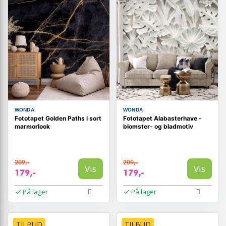
WONDA
WONDA
Fototapet Golden Paths i sort
Fototapet Alabasterhave -
marmorlook
blomster- og bladmotiv
209,-
209,-
Vis
Vis
179,-
179,-
På lager
På lager
TILBUD
TILBUD