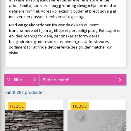
at skabe en rolig atmosfære i stuen eller et inspirerende
arbejdsmiljø, kan vores
baggrund og design
hjælpe med at
definere rummet. Vores kollektion tilbyder et bredt udvalg af
motiver, der passer til enhver stil og smag.
Med
vægdekorationer
fra wonda.dk kan du nemt
transformere dit hjem og tilføje et personligt præg. Fototapet er
en ideel løsning for dem, der ønsker at forny deres
boligindretning uden større renoveringer. Udforsk vores
sortiment for at finde det perfekte design, der matcher din
vision.
Vis filtre
Fandt 291 produkter
TILBUD
TILBUD