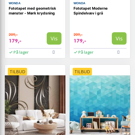
WONDA
WONDA
Fototapet med geometrisk
Fototapet Moderne
mønster - Mørk krydsning
Spindelvæv i grå
209,-
209,-
Vis
Vis
179,-
179,-
På lager
På lager
TILBUD
TILBUD