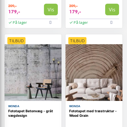
209,-
209,-
Vis
Vis
179,-
179,-
På lager
På lager
TILBUD
TILBUD
WONDA
WONDA
Fototapet Betonvæg - gråt
Fototapet med træstruktur -
vægdesign
Wood Grain