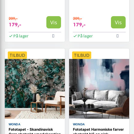
209,-
209,-
Vis
Vis
179,-
179,-
På lager
På lager
TILBUD
TILBUD
WONDA
WONDA
Fototapet - Skandinavisk
Fototapet Harmoniske farver