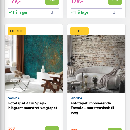
179,-
179,-
På lager
På lager
TILBUD
TILBUD
WONDA
WONDA
Fototapet Azur Spejl -
Fototapet Imponerende
blågrønt mønstret vægtapet
Facade - murstenslook til
væg
209,-