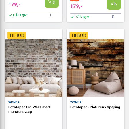
209,-
Vis
Vis
179,-
179,-
På lager
På lager
TILBUD
TILBUD
WONDA
WONDA
Fototapet Old Walls med
Fototapet - Naturens Spejling
murstensvæg