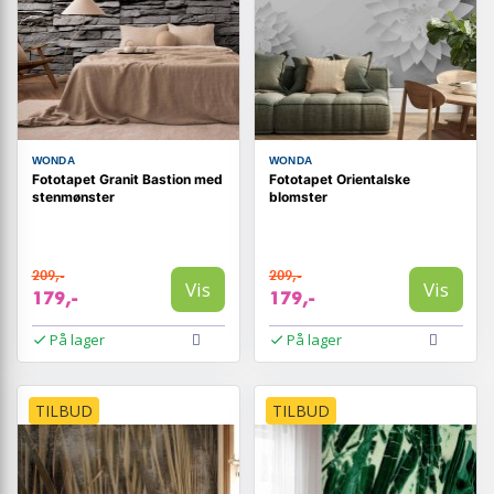
WONDA
WONDA
Fototapet Granit Bastion med
Fototapet Orientalske
stenmønster
blomster
209,-
209,-
Vis
Vis
179,-
179,-
På lager
På lager
TILBUD
TILBUD