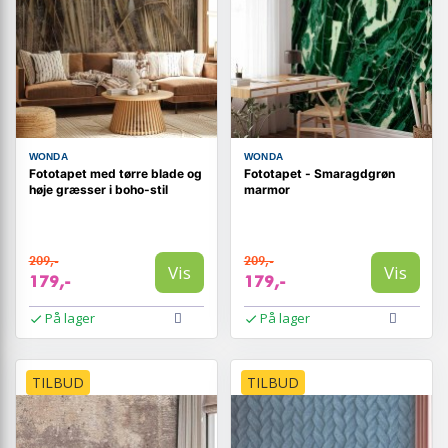
WONDA
WONDA
Fototapet med tørre blade og
Fototapet - Smaragdgrøn
høje græsser i boho-stil
marmor
209,-
209,-
Vis
Vis
179,-
179,-
På lager
På lager
TILBUD
TILBUD