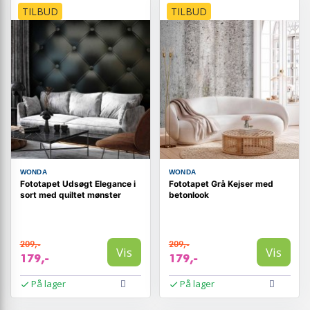
TILBUD
TILBUD
WONDA
WONDA
Fototapet Udsøgt Elegance i
Fototapet Grå Kejser med
sort med quiltet mønster
betonlook
209,-
209,-
Vis
Vis
179,-
179,-
På lager
På lager