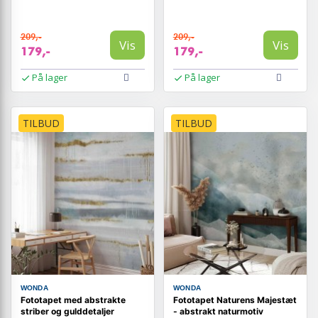
209,-
209,-
Vis
Vis
179,-
179,-
På lager
På lager
TILBUD
TILBUD
WONDA
WONDA
Fototapet med abstrakte
Fototapet Naturens Majestæt
striber og gulddetaljer
- abstrakt naturmotiv