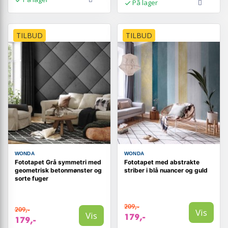
På lager
TILBUD
TILBUD
WONDA
WONDA
Fototapet Grå symmetri med
Fototapet med abstrakte
geometrisk betonmønster og
striber i blå nuancer og guld
sorte fuger
209,-
209,-
Vis
Vis
179,-
179,-