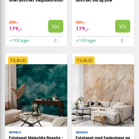
Grøn abstrakt vægdekoration
abstrakt blå og pink
209,-
209,-
Vis
Vis
179,-
179,-
På lager
På lager
TILBUD
TILBUD
WONDA
WONDA
Fototapet Malachite Respite -
Fototapet med fuglevinger og