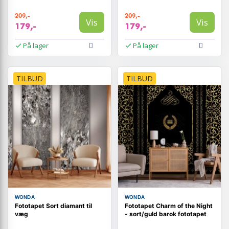
209,-
209,-
Vis
Vis
179,-
179,-
På lager
På lager
TILBUD
TILBUD
WONDA
WONDA
Fototapet Sort diamant til
Fototapet Charm of the Night
væg
- sort/guld barok fototapet