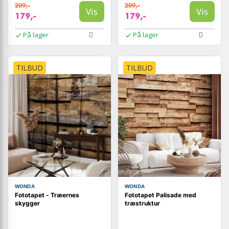
209,-
209,-
Vis
Vis
179,-
179,-
På lager
På lager
TILBUD
TILBUD
WONDA
WONDA
Fototapet - Træernes
Fototapet Palisade med
skygger
træstruktur