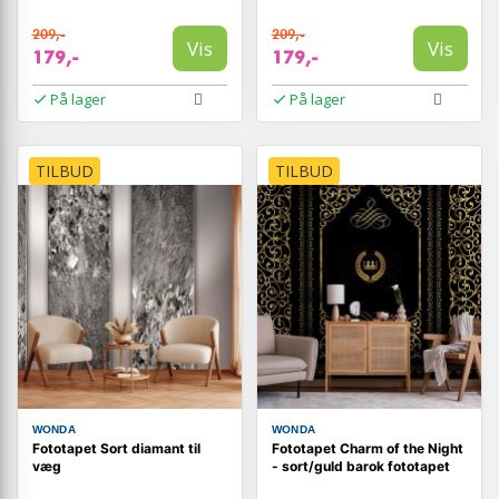
209,-
209,-
Vis
Vis
179,-
179,-
På lager
På lager
TILBUD
TILBUD
WONDA
WONDA
Fototapet Sort diamant til
Fototapet Charm of the Night
væg
- sort/guld barok fototapet