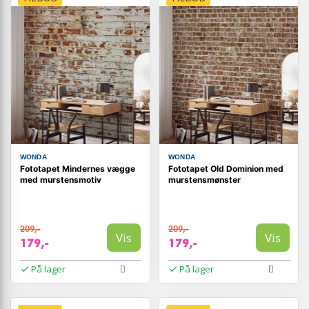
WONDA
WONDA
Fototapet Mindernes vægge
Fototapet Old Dominion med
med murstensmotiv
murstensmønster
209,-
209,-
Vis
Vis
179,-
179,-
På lager
På lager