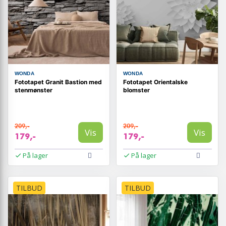
WONDA
WONDA
Fototapet Granit Bastion med
Fototapet Orientalske
stenmønster
blomster
209,-
209,-
Vis
Vis
179,-
179,-
På lager
På lager
TILBUD
TILBUD