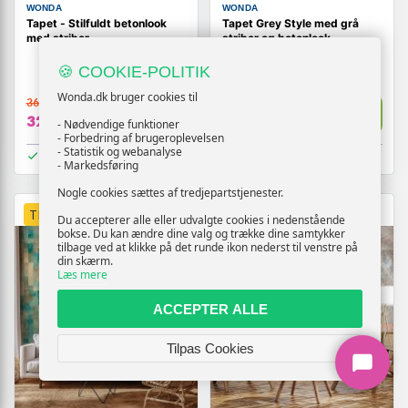
WONDA
WONDA
Tapet - Stilfuldt betonlook
Tapet Grey Style med grå
med striber
striber og betonlook
🍪 COOKIE-POLITIK
Wonda.dk bruger cookies til
369,-
369,-
Vis
Vis
329,-
329,-
- Nødvendige funktioner
- Forbedring af brugeroplevelsen
- Statistik og webanalyse
På lager
På lager
- Markedsføring
Nogle cookies sættes af tredjepartstjenester.
TILBUD
TILBUD
Du accepterer alle eller udvalgte cookies i nedenstående
bokse. Du kan ændre dine valg og trække dine samtykker
tilbage ved at klikke på det runde ikon nederst til venstre på
din skærm.
Læs mere
ACCEPTER ALLE
Tilpas Cookies