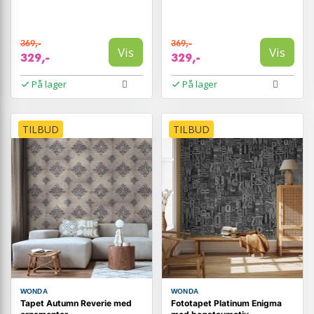
369,-
369,-
Vis
Vis
329,-
329,-
På lager
På lager
TILBUD
TILBUD
WONDA
WONDA
Tapet Autumn Reverie med
Fototapet Platinum Enigma