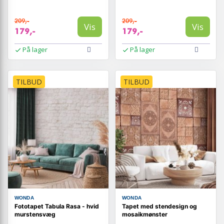
209,-
209,-
Vis
Vis
179,-
179,-
På lager
På lager
TILBUD
TILBUD
WONDA
WONDA
Fototapet Tabula Rasa - hvid
Tapet med stendesign og
murstensvæg
mosaikmønster