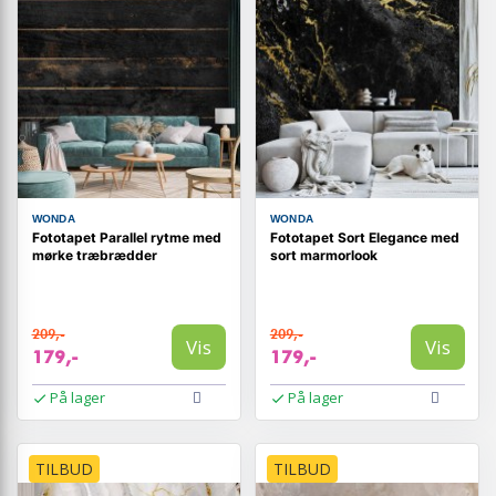
WONDA
WONDA
Fototapet Parallel rytme med
Fototapet Sort Elegance med
mørke træbrædder
sort marmorlook
209,-
209,-
Vis
Vis
179,-
179,-
På lager
På lager
TILBUD
TILBUD