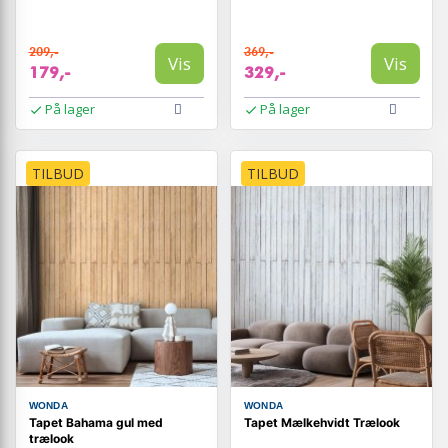
209,-
369,-
Vis
Vis
179,-
329,-
På lager
På lager
TILBUD
TILBUD
WONDA
WONDA
Tapet Bahama gul med
Tapet Mælkehvidt Trælook
trælook