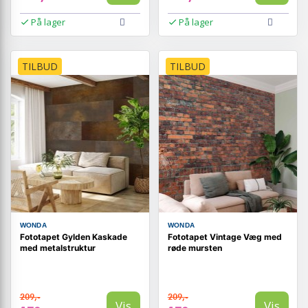
På lager
På lager
TILBUD
TILBUD
WONDA
WONDA
Fototapet Gylden Kaskade
Fototapet Vintage Væg med
med metalstruktur
røde mursten
209,-
209,-
Vis
Vis