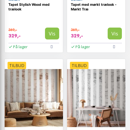
Tapet Stylish Wood med
Tapet med mørkt trælook -
trælook
Mørkt Træ
369,-
369,-
Vis
Vis
329,-
329,-
På lager
På lager
TILBUD
TILBUD