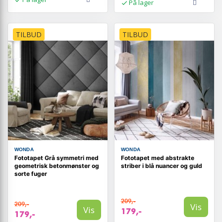
På lager
TILBUD
TILBUD
WONDA
WONDA
Fototapet Grå symmetri med
Fototapet med abstrakte
geometrisk betonmønster og
striber i blå nuancer og guld
sorte fuger
209,-
209,-
Vis
Vis
179,-
179,-