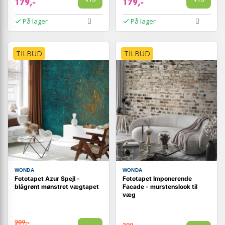
179,-
179,-
På lager
På lager
TILBUD
TILBUD
WONDA
WONDA
Fototapet Azur Spejl -
Fototapet Imponerende
blågrønt mønstret vægtapet
Facade - murstenslook til
væg
209,-