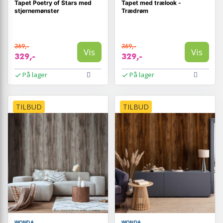
Tapet Poetry of Stars med
Tapet med trælook -
stjernemønster
Trædrøm
369,-
369,-
Vis
Vis
329,-
329,-
På lager
På lager
TILBUD
TILBUD
WONDA
WONDA