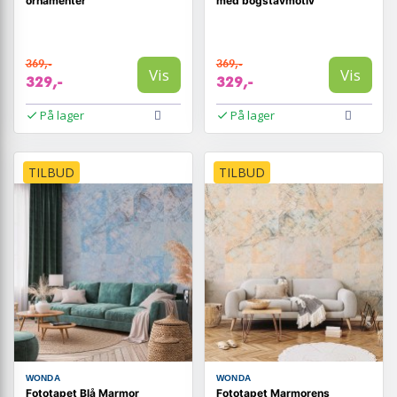
ornamenter
med bogstavmotiv
369,-
369,-
Vis
Vis
329,-
329,-
På lager
På lager
TILBUD
TILBUD
WONDA
WONDA
Fototapet Blå Marmor
Fototapet Marmorens