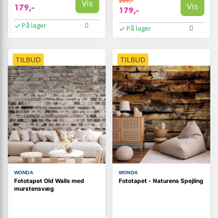
209,-
Vis
Vis
179,-
179,-
På lager
På lager
TILBUD
TILBUD
WONDA
WONDA
Fototapet Old Walls med
Fototapet - Naturens Spejling
murstensvæg