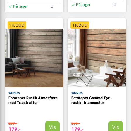
På lager
På lager
TILBUD
TILBUD
WONDA
WONDA
Fototapet Rustik Atmosfære
Fototapet Gammel Fyr -
med Træstruktur
rustikt træmønster
209,-
209,-
Vis
Vis
179,-
179,-