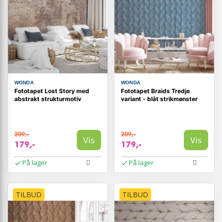
WONDA
WONDA
Fototapet Lost Story med
Fototapet Braids Tredje
abstrakt strukturmotiv
variant - blåt strikmønster
209,-
209,-
Vis
Vis
179,-
179,-
På lager
På lager
TILBUD
TILBUD