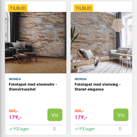
TILBUD
TILBUD
WONDA
WONDA
Fototapet med stenmotiv -
Fototapet med stenvæg -
Stenvirtuositet
Stenet elegance
209,-
209,-
Vis
Vis
179,-
179,-
På lager
På lager