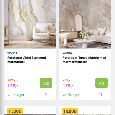
WONDA
WONDA
Fototapet Ædel Sten med
Fototapet Toned Marble med
marmorlook
marmormønster
209,-
209,-
Vis
Vis
179,-
179,-
På lager
På lager
TILBUD
TILBUD