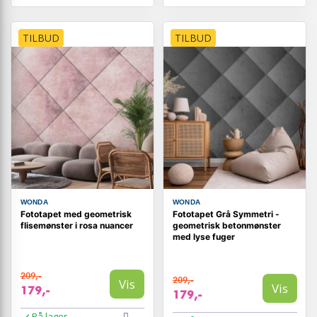
TILBUD
TILBUD
WONDA
WONDA
Fototapet med geometrisk
Fototapet Grå Symmetri -
flisemønster i rosa nuancer
geometrisk betonmønster
med lyse fuger
209,-
209,-
Vis
Vis
179,-
179,-
På lager