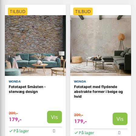
TILBUD
TILBUD
WONDA
WONDA
Fototapet Småsten -
Fototapet med flydende
stenvæg design
abstrakte former i beige og
hvid
209,-
209,-
Vis
Vis
179,-
179,-
På lager
På lager