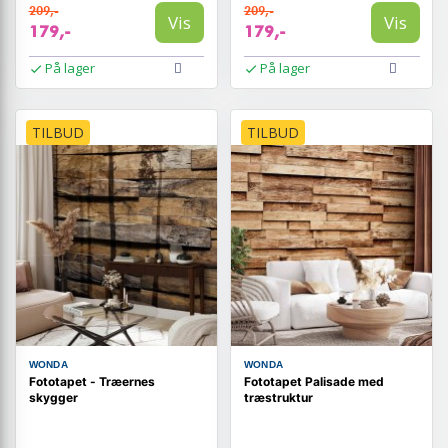
209,-
209,-
Vis
Vis
179,-
179,-
På lager
På lager
TILBUD
TILBUD
WONDA
WONDA
Fototapet - Træernes
Fototapet Palisade med
skygger
træstruktur