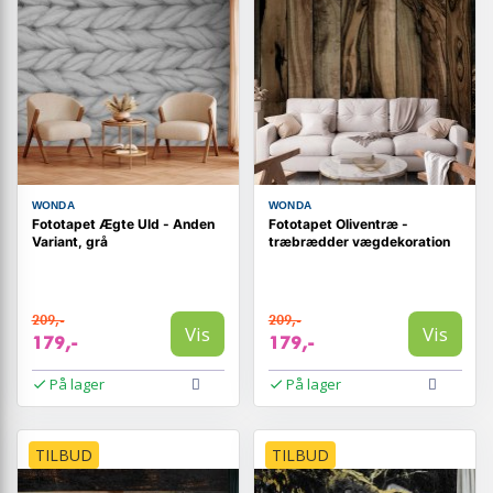
WONDA
WONDA
Fototapet Ægte Uld - Anden
Fototapet Oliventræ -
Variant, grå
træbrædder vægdekoration
209,-
209,-
Vis
Vis
179,-
179,-
På lager
På lager
TILBUD
TILBUD