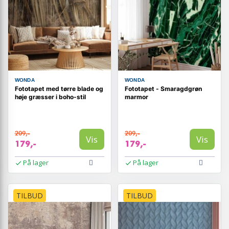
WONDA
WONDA
Fototapet med tørre blade og
Fototapet - Smaragdgrøn
høje græsser i boho-stil
marmor
209,-
209,-
Vis
Vis
179,-
179,-
På lager
På lager
TILBUD
TILBUD