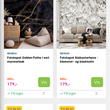
WONDA
WONDA
Fototapet Golden Paths i sort
Fototapet Alabasterhave -
marmorlook
blomster- og bladmotiv
209,-
209,-
Vis
Vis
179,-
179,-
På lager
På lager
TILBUD
TILBUD