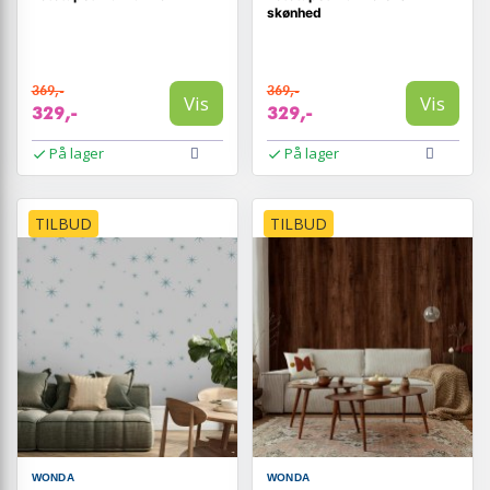
skønhed
369,-
369,-
Vis
Vis
329,-
329,-
På lager
På lager
TILBUD
TILBUD
WONDA
WONDA