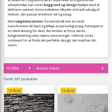
at skabe en rolig atmosfære i stuen eller et inspirerende
arbejdsmiljø, kan vores
baggrund og design
hjælpe med at
definere rummet. Vores kollektion tilbyder et bredt udvalg af
motiver, der passer til enhver stil og smag.
Med
vægdekorationer
fra wonda.dk kan du nemt
transformere dit hjem og tilføje et personligt præg. Fototapet er
en ideel løsning for dem, der ønsker at forny deres
boligindretning uden større renoveringer. Udforsk vores
sortiment for at finde det perfekte design, der matcher din
vision.
Vis filtre
Fandt 291 produkter
TILBUD
TILBUD