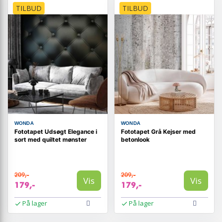
TILBUD
TILBUD
WONDA
WONDA
Fototapet Udsøgt Elegance i
Fototapet Grå Kejser med
sort med quiltet mønster
betonlook
209,-
209,-
Vis
Vis
179,-
179,-
På lager
På lager