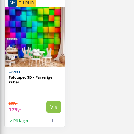
NY
TILBUD
WONDA
Fototapet 3D - Farverige
Kuber
209,-
Vis
179,-
På lager