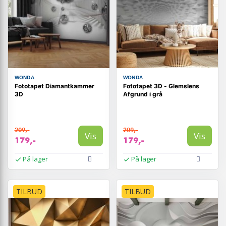
WONDA
WONDA
Fototapet Diamantkammer
Fototapet 3D - Glemslens
3D
Afgrund i grå
209,-
209,-
Vis
Vis
179,-
179,-
På lager
På lager
TILBUD
TILBUD