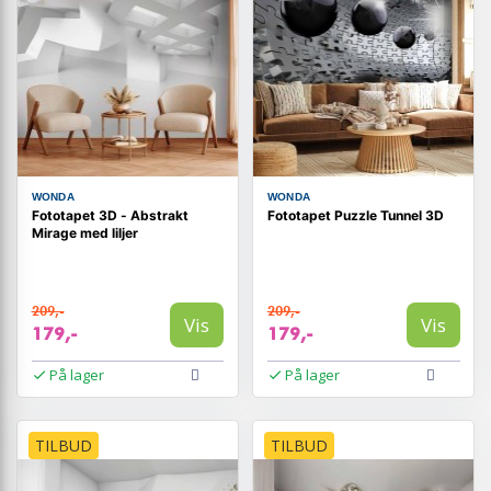
WONDA
WONDA
Fototapet 3D - Abstrakt
Fototapet Puzzle Tunnel 3D
Mirage med liljer
209,-
209,-
Vis
Vis
179,-
179,-
På lager
På lager
TILBUD
TILBUD