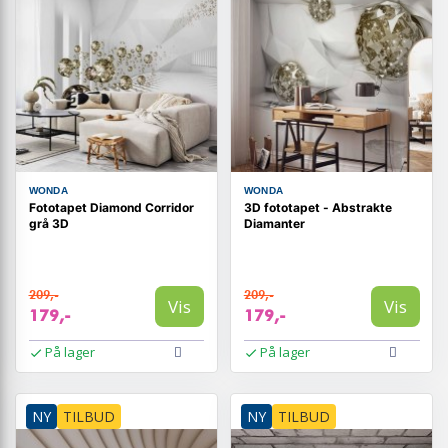
WONDA
WONDA
Fototapet Diamond Corridor
3D fototapet - Abstrakte
grå 3D
Diamanter
209,-
209,-
Vis
Vis
179,-
179,-
På lager
På lager
NY
TILBUD
NY
TILBUD