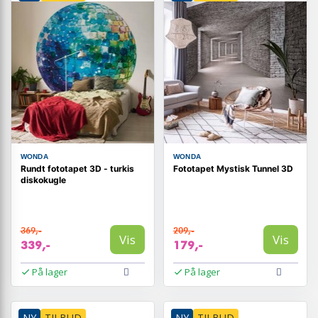
WONDA
WONDA
Rundt fototapet 3D - turkis
Fototapet Mystisk Tunnel 3D
diskokugle
369,-
209,-
Vis
Vis
339,-
179,-
På lager
På lager
NY
TILBUD
NY
TILBUD