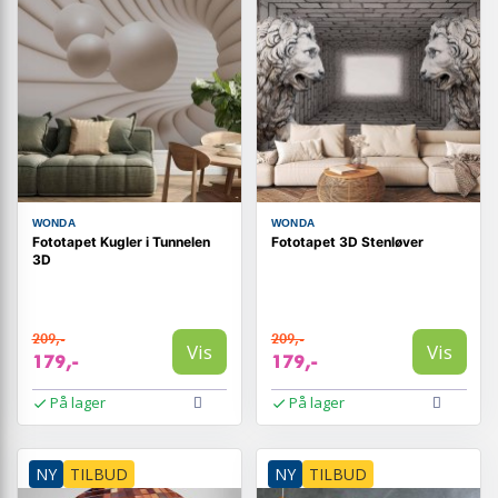
WONDA
WONDA
Fototapet Kugler i Tunnelen
Fototapet 3D Stenløver
3D
209,-
209,-
Vis
Vis
179,-
179,-
På lager
På lager
NY
TILBUD
NY
TILBUD