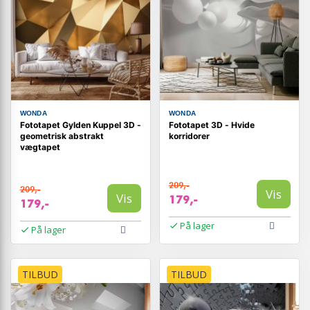
WONDA
WONDA
Fototapet Gylden Kuppel 3D -
Fototapet 3D - Hvide
geometrisk abstrakt
korridorer
vægtapet
209,-
209,-
Vis
Vis
179,-
179,-
På lager
På lager
TILBUD
TILBUD