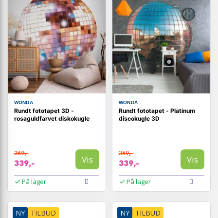
WONDA
WONDA
Rundt fototapet 3D -
Rundt fototapet - Platinum
rosaguldfarvet diskokugle
discokugle 3D
369,-
369,-
Vis
Vis
339,-
339,-
På lager
På lager
NY
TILBUD
NY
TILBUD