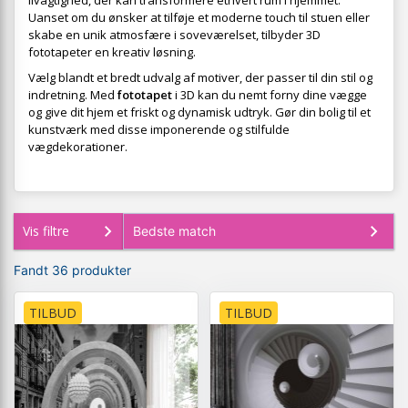
livagtighed, der kan transformere ethvert rum i hjemmet.
Uanset om du ønsker at tilføje et moderne touch til stuen eller
skabe en unik atmosfære i soveværelset, tilbyder 3D
fototapeter en kreativ løsning.
Vælg blandt et bredt udvalg af motiver, der passer til din stil og
indretning. Med
fototapet
i 3D kan du nemt forny dine vægge
og give dit hjem et friskt og dynamisk udtryk. Gør din bolig til et
kunstværk med disse imponerende og stilfulde
vægdekorationer.
Vis filtre
Fandt 36 produkter
TILBUD
TILBUD