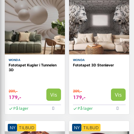
WONDA
WONDA
Fototapet Kugler i Tunnelen
Fototapet 3D Stenløver
3D
209,-
209,-
Vis
Vis
179,-
179,-
På lager
På lager
NY
TILBUD
NY
TILBUD