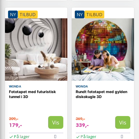
NY
TILBUD
NY
TILBUD
WONDA
WONDA
Fototapet med futuristisk
Rundt fototapet med gylden
tunnel i 3D
diskokugle 3D
209,-
369,-
Vis
Vis
179,-
339,-
På lager
På lager