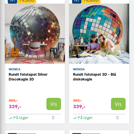
WONDA
WONDA
Rundt fototapet Silver
Rundt fototapet 3D - Blå
Discokugle 3D
diskokugle
369,-
369,-
Vis
Vis
339,-
339,-
På lager
På lager