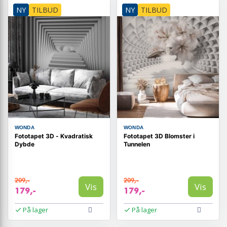
NY
TILBUD
NY
TILBUD
WONDA
WONDA
Fototapet 3D - Kvadratisk
Fototapet 3D Blomster i
Dybde
Tunnelen
209,-
209,-
Vis
Vis
179,-
179,-
På lager
På lager