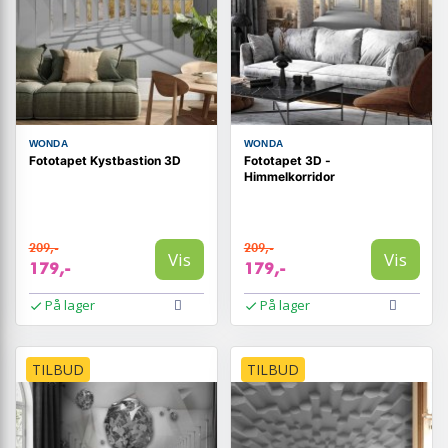
WONDA
WONDA
Fototapet Kystbastion 3D
Fototapet 3D -
Himmelkorridor
209,-
209,-
Vis
Vis
179,-
179,-
På lager
På lager
TILBUD
TILBUD