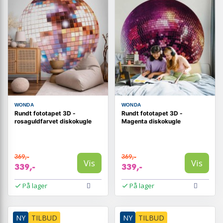
WONDA
WONDA
Rundt fototapet 3D -
Rundt fototapet 3D -
rosaguldfarvet diskokugle
Magenta diskokugle
369,-
369,-
Vis
Vis
339,-
339,-
På lager
På lager
NY
TILBUD
NY
TILBUD