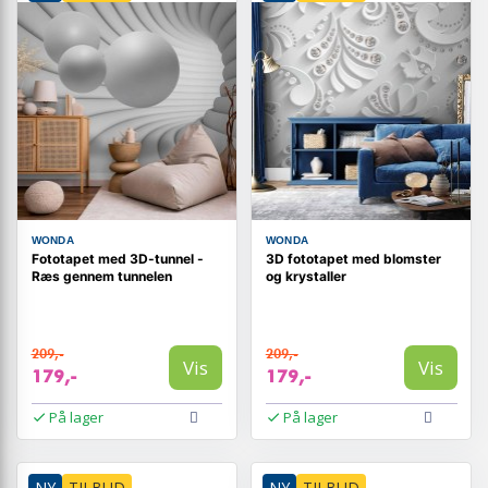
WONDA
WONDA
Fototapet med 3D-tunnel -
3D fototapet med blomster
Ræs gennem tunnelen
og krystaller
209,-
209,-
Vis
Vis
179,-
179,-
På lager
På lager
NY
TILBUD
NY
TILBUD