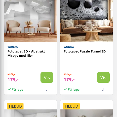
WONDA
WONDA
Fototapet 3D - Abstrakt
Fototapet Puzzle Tunnel 3D
Mirage med liljer
209,-
209,-
Vis
Vis
179,-
179,-
På lager
På lager
TILBUD
TILBUD