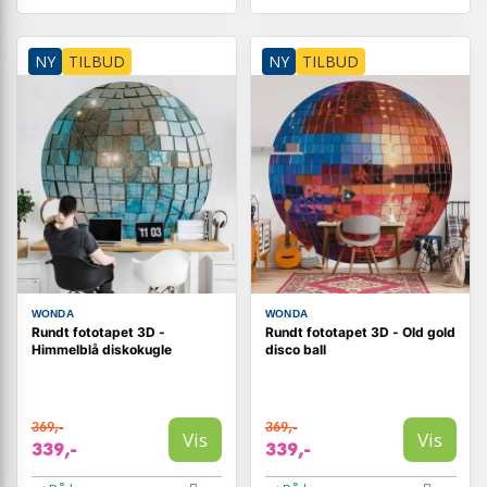
NY
TILBUD
NY
TILBUD
WONDA
WONDA
Rundt fototapet 3D -
Rundt fototapet 3D - Old gold
Himmelblå diskokugle
disco ball
369,-
369,-
Vis
Vis
339,-
339,-