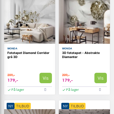
WONDA
WONDA
Fototapet Diamond Corridor
3D fototapet - Abstrakte
grå 3D
Diamanter
209,-
209,-
Vis
Vis
179,-
179,-
På lager
På lager
NY
TILBUD
NY
TILBUD