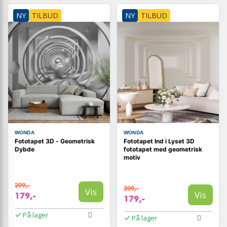
NY
TILBUD
NY
TILBUD
WONDA
WONDA
Fototapet 3D - Geometrisk
Fototapet Ind i Lyset 3D
Dybde
fototapet med geometrisk
motiv
209,-
209,-
Vis
Vis
179,-
179,-
På lager
På lager