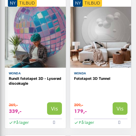
NY
TILBUD
NY
TILBUD
WONDA
WONDA
Rundt fototapet 3D - Lyserød
Fototapet 3D Tunnel
discokugle
369,-
209,-
Vis
Vis
339,-
179,-
På lager
På lager