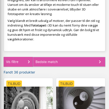
livagtighed, der kan transformere ethvert rum i hjemmet.
Uanset om du ønsker at tilføje et moderne touch til stuen eller
skabe en unik atmosfære i soveværelset, tilbyder 3D
fototapeter en kreativ løsning.
Vælg blandt et bredt udvalg af motiver, der passer til din stil og
indretning. Med
fototapet
i 3D kan du nemt forny dine vægge
og give dit hjem et friskt og dynamisk udtryk. Gør din bolig til et
kunstværk med disse imponerende og stilfulde
vægdekorationer.
Vis filtre
Fandt 36 produkter
TILBUD
TILBUD