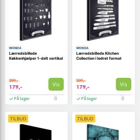
WONDA
WONDA
Lærredsbillede
Lærredsbillede Kitchen
Køkkenhjælper 1-delt vertikal
Collection i lodret format
209,-
209,-
Vis
Vis
179,-
179,-
På lager
På lager
TILBUD
TILBUD