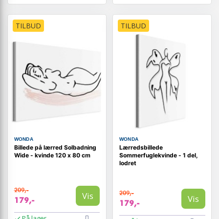
TILBUD
TILBUD
WONDA
WONDA
Billede på lærred Solbadning
Lærredsbillede
Wide - kvinde 120 x 80 cm
Sommerfuglekvinde - 1 del,
lodret
209,-
209,-
Vis
Vis
179,-
179,-
På lager