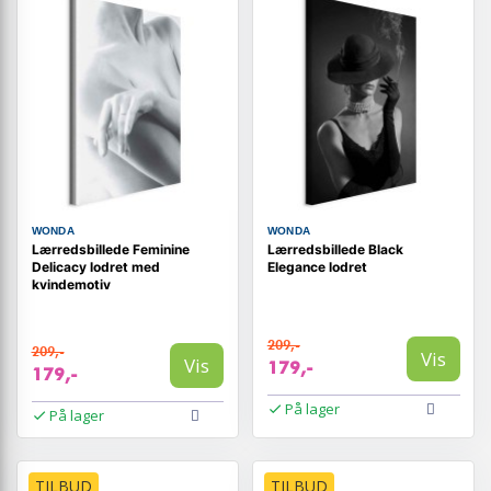
WONDA
WONDA
Lærredsbillede Feminine
Lærredsbillede Black
Delicacy lodret med
Elegance lodret
kvindemotiv
209,-
209,-
Vis
Vis
179,-
179,-
På lager
På lager
TILBUD
TILBUD