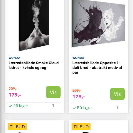
WONDA
WONDA
Lærredsbillede Smoke Cloud
Lærredsbillede Opposite 1-
lodret - kvinde og røg
delt bred - abstrakt motiv af
par
209,-
209,-
Vis
Vis
179,-
179,-
På lager
På lager
TILBUD
TILBUD