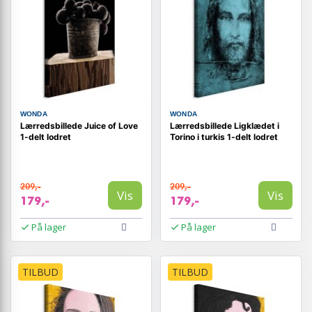
WONDA
WONDA
Lærredsbillede Juice of Love
Lærredsbillede Ligklædet i
1-delt lodret
Torino i turkis 1-delt lodret
209,-
209,-
Vis
Vis
179,-
179,-
På lager
På lager
TILBUD
TILBUD