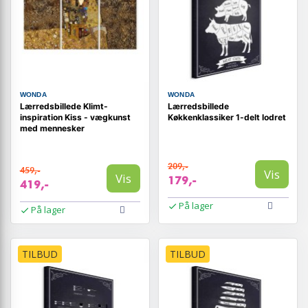
WONDA
WONDA
Lærredsbillede Klimt-
Lærredsbillede
inspiration Kiss - vægkunst
Køkkenklassiker 1-delt lodret
med mennesker
209,-
459,-
Vis
Vis
179,-
419,-
På lager
På lager
TILBUD
TILBUD