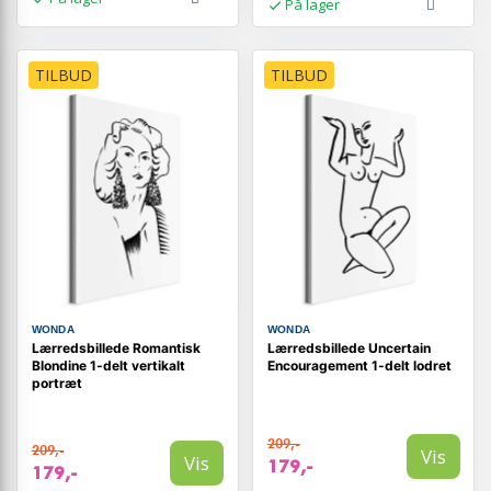
På lager
TILBUD
TILBUD
WONDA
WONDA
Lærredsbillede Romantisk
Lærredsbillede Uncertain
Blondine 1-delt vertikalt
Encouragement 1-delt lodret
portræt
209,-
209,-
Vis
Vis
179,-
179,-