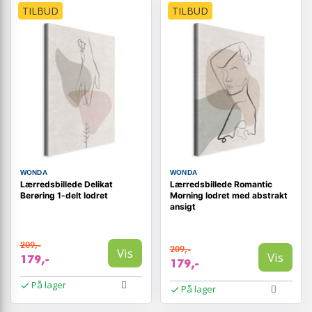
TILBUD
TILBUD
WONDA
WONDA
Lærredsbillede Delikat
Lærredsbillede Romantic
Berøring 1-delt lodret
Morning lodret med abstrakt
ansigt
209,-
209,-
Vis
Vis
179,-
179,-
På lager
På lager