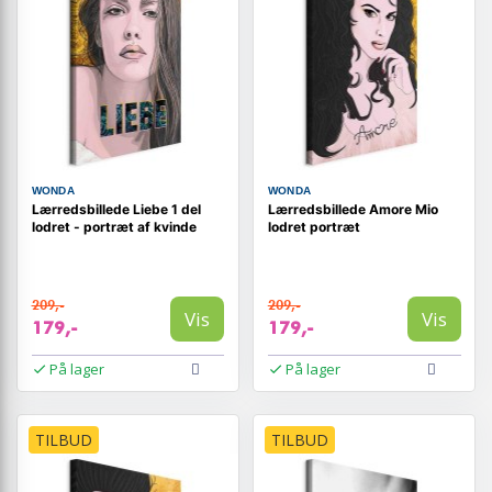
WONDA
WONDA
Lærredsbillede Liebe 1 del
Lærredsbillede Amore Mio
lodret - portræt af kvinde
lodret portræt
209,-
209,-
Vis
Vis
179,-
179,-
På lager
På lager
TILBUD
TILBUD