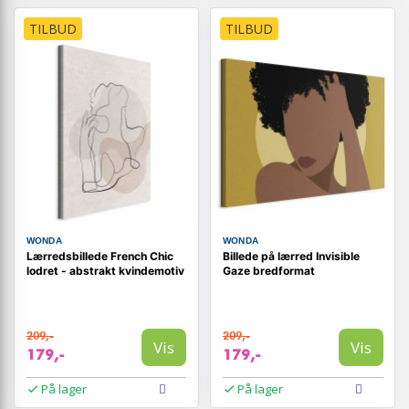
TILBUD
TILBUD
WONDA
WONDA
Lærredsbillede French Chic
Billede på lærred Invisible
lodret - abstrakt kvindemotiv
Gaze bredformat
209,-
209,-
Vis
Vis
179,-
179,-
På lager
På lager