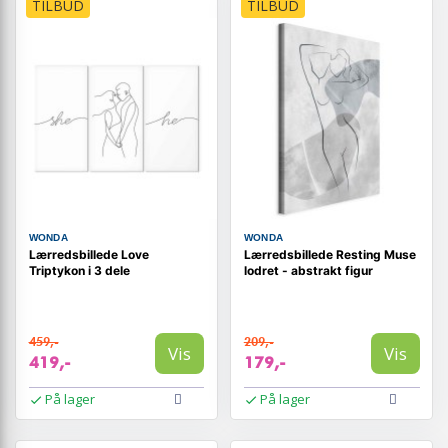
TILBUD
TILBUD
WONDA
WONDA
Lærredsbillede Love
Lærredsbillede Resting Muse
Triptykon i 3 dele
lodret - abstrakt figur
459,-
209,-
Vis
Vis
419,-
179,-
På lager
På lager