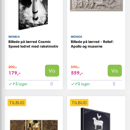
WONDA
WONDA
Billede på lærred Cosmic
Billede på lærred - Relief:
Speed lodret med raketmotiv
Apollo og muserne
209,-
599,-
Vis
Vis
179,-
559,-
På lager
På lager
TILBUD
TILBUD