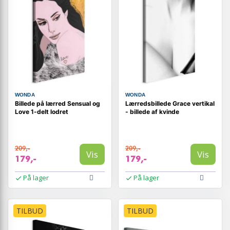
WONDA
WONDA
Billede på lærred Sensual og
Lærredsbillede Grace vertikal
Love 1-delt lodret
- billede af kvinde
209,-
209,-
Vis
Vis
179,-
179,-
På lager
På lager
TILBUD
TILBUD