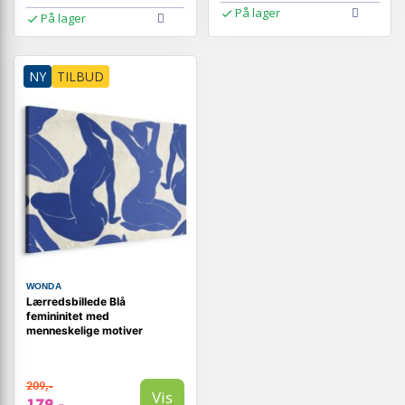
På lager
På lager
NY
TILBUD
WONDA
Lærredsbillede Blå
femininitet med
menneskelige motiver
209,-
Vis
179,-