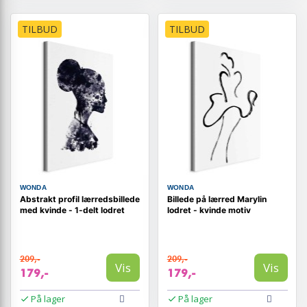
TILBUD
TILBUD
WONDA
WONDA
Abstrakt profil lærredsbillede
Billede på lærred Marylin
med kvinde - 1-delt lodret
lodret - kvinde motiv
209,-
209,-
Vis
Vis
179,-
179,-
På lager
På lager