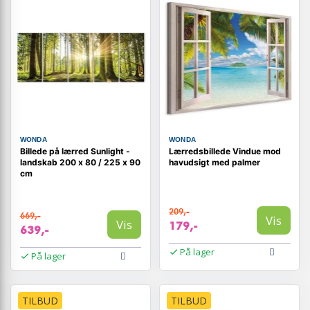
WONDA
WONDA
Billede på lærred Sunlight -
Lærredsbillede Vindue mod
landskab 200 x 80 / 225 x 90
havudsigt med palmer
cm
209,-
669,-
Vis
Vis
179,-
639,-
På lager
På lager
TILBUD
TILBUD