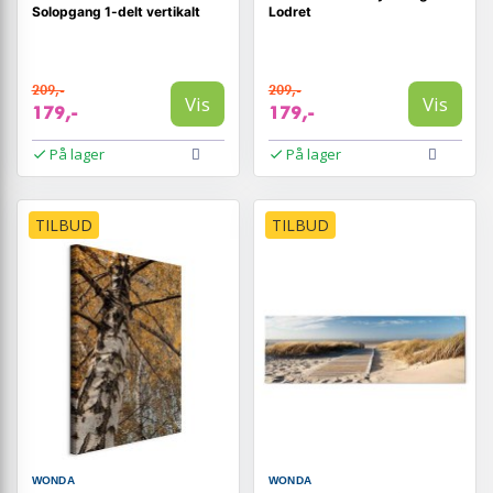
Solopgang 1-delt vertikalt
Lodret
209,-
209,-
Vis
Vis
179,-
179,-
På lager
På lager
TILBUD
TILBUD
WONDA
WONDA