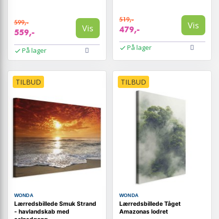
519,-
599,-
Vis
Vis
479,-
559,-
På lager
På lager
TILBUD
TILBUD
WONDA
WONDA
Lærredsbillede Smuk Strand
Lærredsbillede Tåget
- havlandskab med
Amazonas lodret