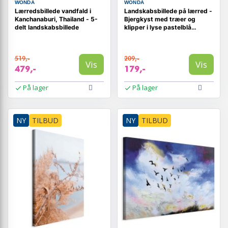
WONDA
WONDA
Lærredsbillede vandfald i
Landskabsbillede på lærred -
Kanchanaburi, Thailand - 5-
Bjergkyst med træer og
delt landskabsbillede
klipper i lyse pastelblå
nuancer
519,-
209,-
Vis
Vis
479,-
179,-
På lager
På lager
NY
TILBUD
NY
TILBUD