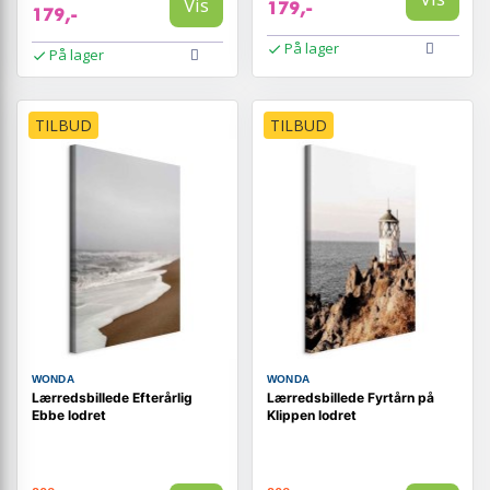
Vis
179,-
179,-
På lager
På lager
TILBUD
TILBUD
WONDA
WONDA
Lærredsbillede Efterårlig
Lærredsbillede Fyrtårn på
Ebbe lodret
Klippen lodret