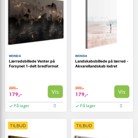
WONDA
WONDA
Lærredsbillede Venter på
Landskabsbillede på lærred -
Forsynet 1-delt bredformat
Akvarellandskab lodret
209,-
209,-
Vis
Vis
179,-
179,-
På lager
På lager
TILBUD
TILBUD