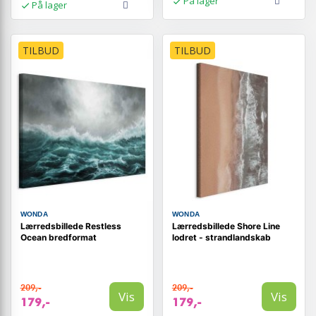
På lager
På lager
TILBUD
TILBUD
WONDA
WONDA
Lærredsbillede Restless
Lærredsbillede Shore Line
Ocean bredformat
lodret - strandlandskab
209,-
209,-
Vis
Vis
179,-
179,-