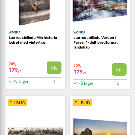
WONDA
WONDA
Lærredsbillede Min historie
Lærredsbillede Verden i
lodret med vintertræ
Farver 1-delt bredformat
landskab
209,-
209,-
Vis
Vis
179,-
179,-
På lager
På lager
TILBUD
TILBUD