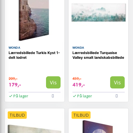
WONDA
WONDA
Lærredsbillede Turkis Kyst 1-
Lærredsbillede Turquoise
delt lodret
Valley smalt landskabsbillede
209,-
459,-
Vis
Vis
179,-
419,-
På lager
På lager
TILBUD
TILBUD