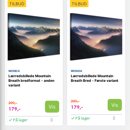
TILBUD
TILBUD
WONDA
WONDA
Lærredsbillede Mountain
Lærredsbillede Mountain
Breath bredformat - anden
Breath Bred - Første variant
variant
209,-
209,-
Vis
Vis
179,-
179,-
På lager
På lager