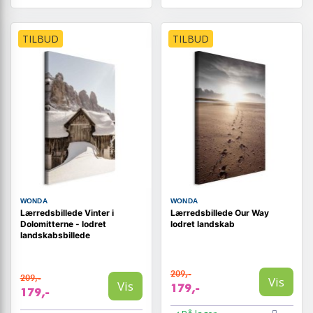
TILBUD
TILBUD
WONDA
WONDA
Lærredsbillede Vinter i
Lærredsbillede Our Way
Dolomitterne - lodret
lodret landskab
landskabsbillede
209,-
209,-
Vis
Vis
179,-
179,-