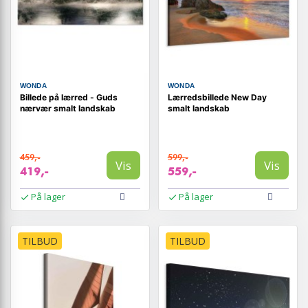
WONDA
WONDA
Billede på lærred - Guds
Lærredsbillede New Day
nærvær smalt landskab
smalt landskab
459,-
599,-
Vis
Vis
419,-
559,-
På lager
På lager
TILBUD
TILBUD