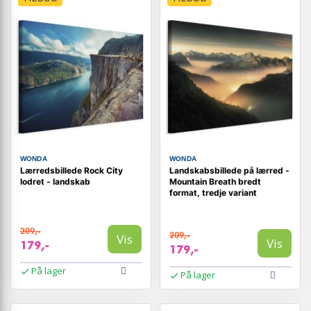
WONDA
WONDA
Lærredsbillede Rock City
Landskabsbillede på lærred -
lodret - landskab
Mountain Breath bredt
format, tredje variant
209,-
209,-
Vis
Vis
179,-
179,-
På lager
På lager