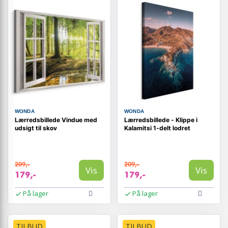
WONDA
WONDA
Lærredsbillede Vindue med
Lærredsbillede - Klippe i
udsigt til skov
Kalamitsi 1-delt lodret
209,-
209,-
Vis
Vis
179,-
179,-
På lager
På lager
TILBUD
TILBUD