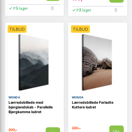
På lager
På lager
TILBUD
TILBUD
WONDA
WONDA
Lærredsbillede med
Lærredsbillede Forladte
bjerglandskab - Parallelle
Kuttere lodret
Bjergkamme lodret
209,-
209,-
Vis