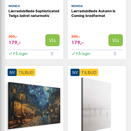
WONDA
WONDA
Lærredsbillede Sophisticated
Lærredsbillede Autumn Is
Twigs lodret naturmotiv
Coming bredformat
209,-
209,-
Vis
Vis
179,-
179,-
På lager
På lager
NY
TILBUD
NY
TILBUD