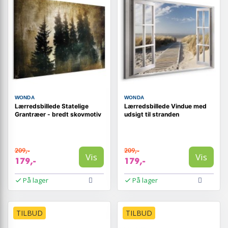
WONDA
WONDA
Lærredsbillede Statelige
Lærredsbillede Vindue med
Grantræer - bredt skovmotiv
udsigt til stranden
209,-
209,-
Vis
Vis
179,-
179,-
På lager
På lager
TILBUD
TILBUD