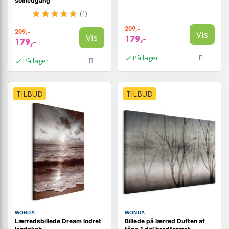
solnedgang
(1)
209,-
209,-
Vis
Vis
179,-
179,-
På lager
På lager
TILBUD
TILBUD
WONDA
WONDA
Lærredsbillede Dream lodret
Billede på lærred Duften af