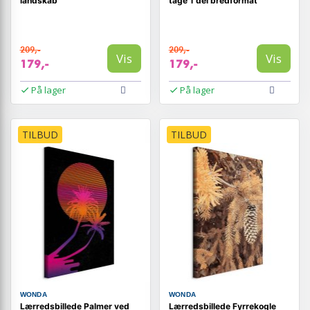
landskab
tåge 1 del bredformat
209,-
209,-
Vis
Vis
179,-
179,-
På lager
På lager
TILBUD
TILBUD
WONDA
WONDA
Lærredsbillede Palmer ved
Lærredsbillede Fyrrekogle