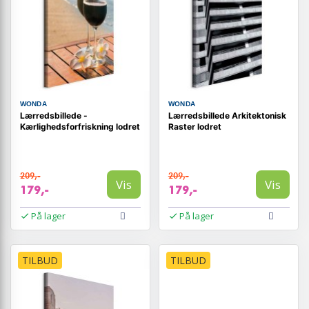
WONDA
WONDA
Lærredsbillede -
Lærredsbillede Arkitektonisk
Kærlighedsforfriskning lodret
Raster lodret
209,-
209,-
Vis
Vis
179,-
179,-
På lager
På lager
TILBUD
TILBUD