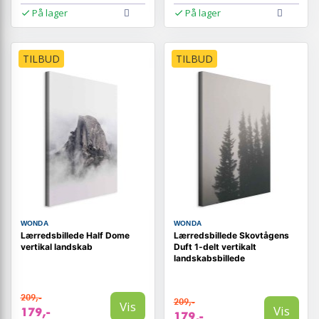
På lager
På lager
TILBUD
TILBUD
WONDA
WONDA
Lærredsbillede Half Dome
Lærredsbillede Skovtågens
vertikal landskab
Duft 1-delt vertikalt
landskabsbillede
209,-
209,-
Vis
Vis
179,-
179,-