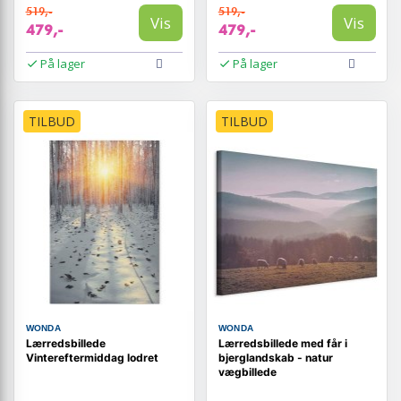
519,-
519,-
Vis
Vis
479,-
479,-
På lager
På lager
TILBUD
TILBUD
WONDA
WONDA
Lærredsbillede
Lærredsbillede med får i
Vintereftermiddag lodret
bjerglandskab - natur
vægbillede