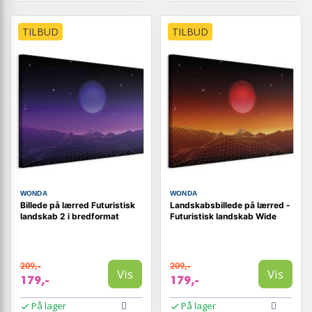
TILBUD
TILBUD
WONDA
WONDA
Billede på lærred Futuristisk
Landskabsbillede på lærred -
landskab 2 i bredformat
Futuristisk landskab Wide
209,-
209,-
Vis
Vis
179,-
179,-
På lager
På lager