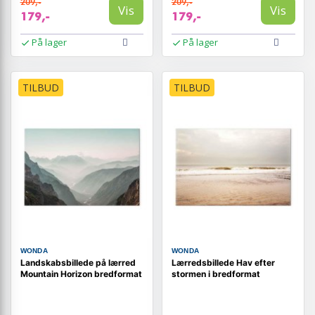
209,-
209,-
Vis
Vis
179,-
179,-
På lager
På lager
TILBUD
TILBUD
WONDA
WONDA
Landskabsbillede på lærred
Lærredsbillede Hav efter
Mountain Horizon bredformat
stormen i bredformat