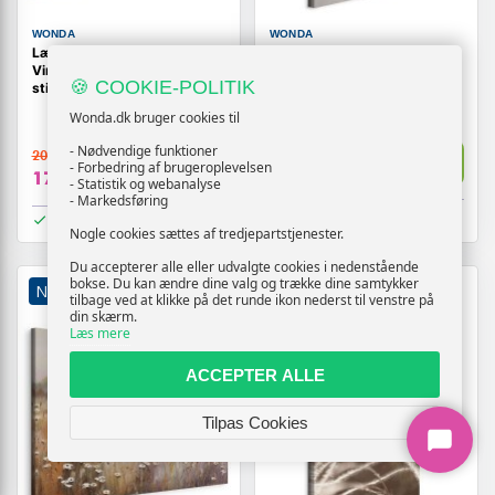
WONDA
WONDA
Lærredsbillede Paris-gade i
Lærredsbillede Misty Trail
Vincent van Gogh-inspireret
lodret - havlandskab
🍪 COOKIE-POLITIK
stil
Wonda.dk bruger cookies til
209,-
- Nødvendige funktioner
209,-
Vis
Vis
- Forbedring af brugeroplevelsen
179,-
179,-
- Statistik og webanalyse
- Markedsføring
På lager
På lager
Nogle cookies sættes af tredjepartstjenester.
Du accepterer alle eller udvalgte cookies i nedenstående
bokse. Du kan ændre dine valg og trække dine samtykker
NY
TILBUD
NY
TILBUD
tilbage ved at klikke på det runde ikon nederst til venstre på
din skærm.
Læs mere
ACCEPTER ALLE
Tilpas Cookies