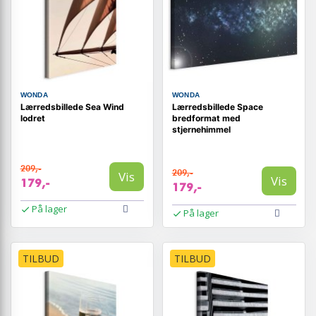
WONDA
WONDA
Lærredsbillede Sea Wind
Lærredsbillede Space
lodret
bredformat med
stjernehimmel
209,-
209,-
Vis
Vis
179,-
179,-
På lager
På lager
TILBUD
TILBUD