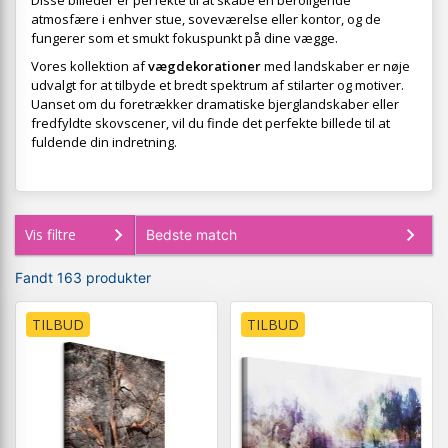
Disse billeder er perfekte til at skabe en beroligende
atmosfære i enhver stue, soveværelse eller kontor, og de
fungerer som et smukt fokuspunkt på dine vægge.
Vores kollektion af
vægdekorationer
med landskaber er nøje
udvalgt for at tilbyde et bredt spektrum af stilarter og motiver.
Uanset om du foretrækker dramatiske bjerglandskaber eller
fredfyldte skovscener, vil du finde det perfekte billede til at
fuldende din indretning.
Vis filtre
Fandt 163 produkter
TILBUD
TILBUD