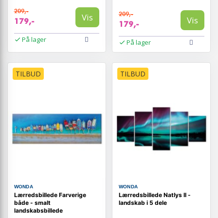
209,-
209,-
Vis
Vis
179,-
179,-
På lager
På lager
TILBUD
TILBUD
WONDA
WONDA
Lærredsbillede Farverige
Lærredsbillede Natlys II -
både - smalt
landskab i 5 dele
landskabsbillede