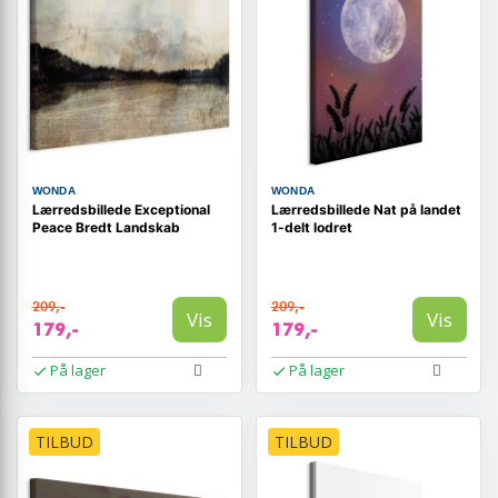
WONDA
WONDA
Lærredsbillede Exceptional
Lærredsbillede Nat på landet
Peace Bredt Landskab
1-delt lodret
209,-
209,-
Vis
Vis
179,-
179,-
På lager
På lager
TILBUD
TILBUD