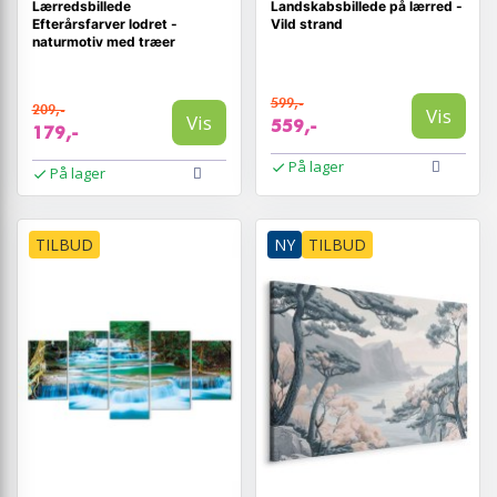
Lærredsbillede
Landskabsbillede på lærred -
Efterårsfarver lodret -
Vild strand
naturmotiv med træer
599,-
209,-
Vis
Vis
559,-
179,-
På lager
På lager
TILBUD
NY
TILBUD