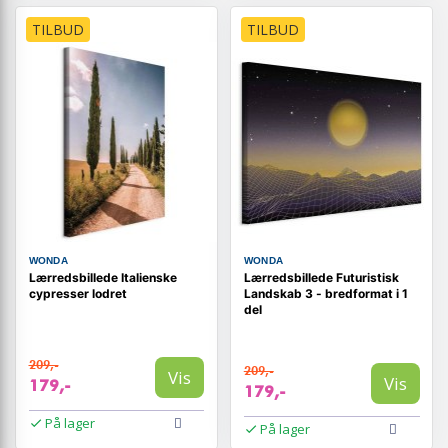
TILBUD
TILBUD
WONDA
WONDA
Lærredsbillede Italienske
Lærredsbillede Futuristisk
cypresser lodret
Landskab 3 - bredformat i 1
del
209,-
209,-
Vis
Vis
179,-
179,-
På lager
På lager