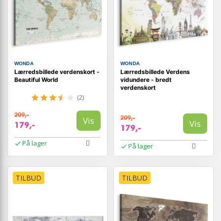
WONDA
WONDA
Lærredsbillede verdenskort -
Lærredsbillede Verdens
Beautiful World
vidundere - bredt
verdenskort
(2)
209,-
209,-
Vis
Vis
179,-
179,-
På lager
På lager
TILBUD
TILBUD