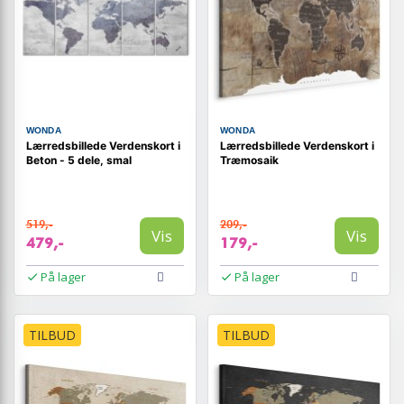
WONDA
WONDA
Lærredsbillede Verdenskort i
Lærredsbillede Verdenskort i
Beton - 5 dele, smal
Træmosaik
519,-
209,-
Vis
Vis
479,-
179,-
På lager
På lager
TILBUD
TILBUD