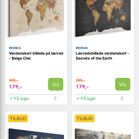
WONDA
WONDA
Verdenskort billede på lærred
Lærredsbillede verdenskort -
- Beige Chic
Secrets of the Earth
209,-
209,-
Vis
Vis
179,-
179,-
På lager
På lager
TILBUD
TILBUD