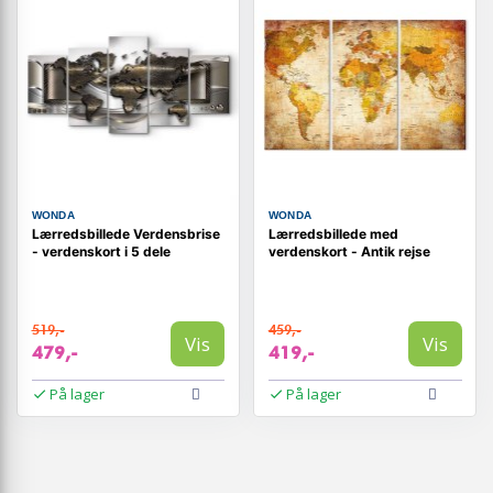
WONDA
WONDA
Lærredsbillede Verdensbrise
Lærredsbillede med
- verdenskort i 5 dele
verdenskort - Antik rejse
519,-
459,-
Vis
Vis
479,-
419,-
På lager
På lager