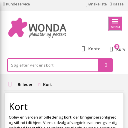
Kundeservice
Ønskeliste
Kasse
MENU
0
Konto
Kurv
Billeder
Kort
Kort
Oplev en verden af
billeder
og
kort
, der bringer personlighed
og stil ind i dit hjem. Vores udvalg af vægdekorationer giver dig