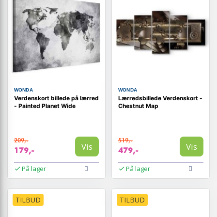
WONDA
WONDA
Verdenskort billede på lærred
Lærredsbillede Verdenskort -
- Painted Planet Wide
Chestnut Map
209,-
519,-
Vis
Vis
179,-
479,-
På lager
På lager
TILBUD
TILBUD