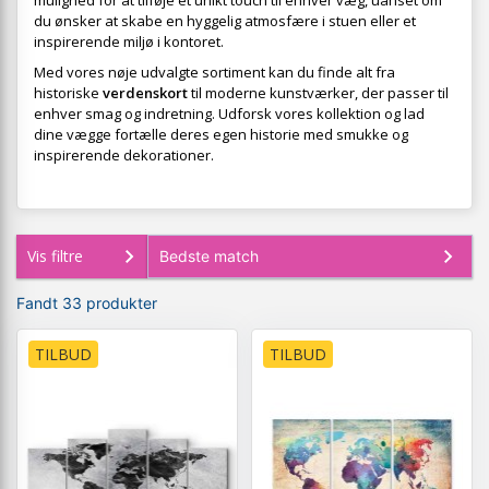
mulighed for at tilføje et unikt touch til enhver væg, uanset om
du ønsker at skabe en hyggelig atmosfære i stuen eller et
inspirerende miljø i kontoret.
Med vores nøje udvalgte sortiment kan du finde alt fra
historiske
verdenskort
til moderne kunstværker, der passer til
enhver smag og indretning. Udforsk vores kollektion og lad
dine vægge fortælle deres egen historie med smukke og
inspirerende dekorationer.
Vis filtre
Fandt 33 produkter
TILBUD
TILBUD