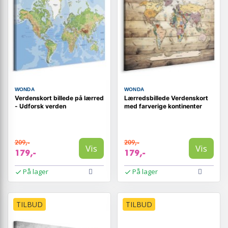
WONDA
WONDA
Verdenskort billede på lærred
Lærredsbillede Verdenskort
- Udforsk verden
med farverige kontinenter
209,-
209,-
Vis
Vis
179,-
179,-
På lager
På lager
TILBUD
TILBUD