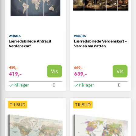
WONDA
WONDA
Lærredsbillede Antracit
Lærredsbillede Verdenskort -
Verdenskort
Verden om natten
459,-
669,-
Vis
Vis
419,-
639,-
På lager
På lager
TILBUD
TILBUD