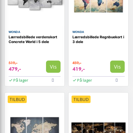
WONDA
WONDA
Lærredsbillede verdenskort
Lærredsbillede Regnbuekort i
Concrete World i 5 dele
3 dele
519,-
459,-
Vis
Vis
479,-
419,-
På lager
På lager
TILBUD
TILBUD