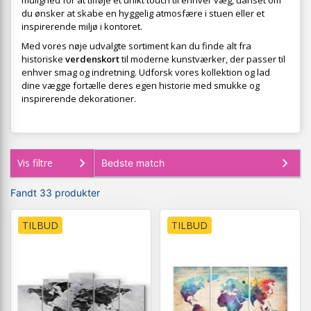
mulighed for at tilføje et unikt touch til enhver væg, uanset om
du ønsker at skabe en hyggelig atmosfære i stuen eller et
inspirerende miljø i kontoret.
Med vores nøje udvalgte sortiment kan du finde alt fra
historiske
verdenskort
til moderne kunstværker, der passer til
enhver smag og indretning. Udforsk vores kollektion og lad
dine vægge fortælle deres egen historie med smukke og
inspirerende dekorationer.
Vis filtre
Fandt 33 produkter
TILBUD
TILBUD