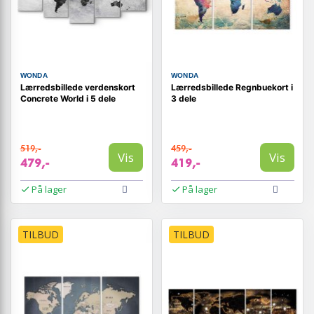
WONDA
WONDA
Lærredsbillede verdenskort
Lærredsbillede Regnbuekort i
Concrete World i 5 dele
3 dele
519,-
459,-
Vis
Vis
479,-
419,-
På lager
På lager
TILBUD
TILBUD