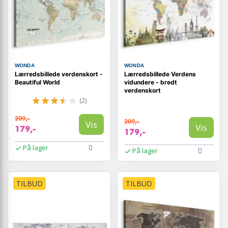
WONDA
WONDA
Lærredsbillede verdenskort -
Lærredsbillede Verdens
Beautiful World
vidundere - bredt
verdenskort
(2)
209,-
209,-
Vis
Vis
179,-
179,-
På lager
På lager
TILBUD
TILBUD