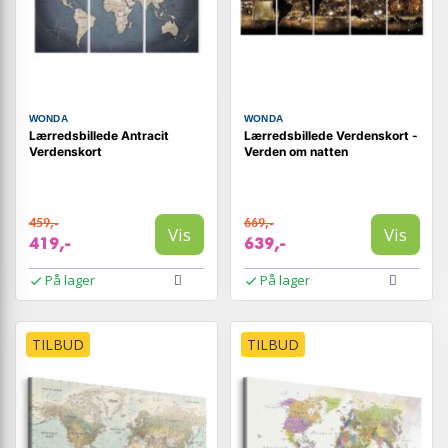
WONDA
WONDA
Lærredsbillede Antracit
Lærredsbillede Verdenskort -
Verdenskort
Verden om natten
459,-
669,-
Vis
Vis
419,-
639,-
På lager
På lager
TILBUD
TILBUD