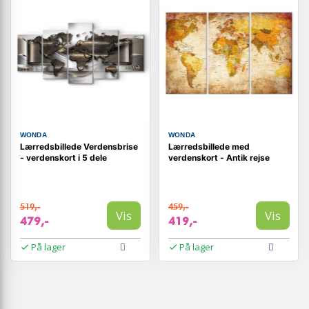
WONDA
WONDA
Lærredsbillede Verdensbrise
Lærredsbillede med
- verdenskort i 5 dele
verdenskort - Antik rejse
519,-
459,-
Vis
Vis
479,-
419,-
På lager
På lager