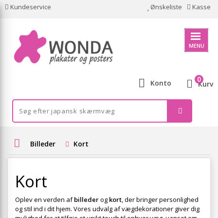
Kundeservice
Ønskeliste
Kasse
MENU
0
Konto
Kurv
Billeder
Kort
Kort
Oplev en verden af
billeder
og
kort
, der bringer personlighed
og stil ind i dit hjem. Vores udvalg af vægdekorationer giver dig