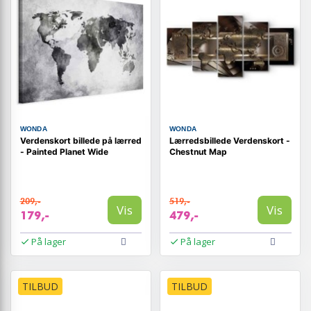
WONDA
WONDA
Verdenskort billede på lærred
Lærredsbillede Verdenskort -
- Painted Planet Wide
Chestnut Map
209,-
519,-
Vis
Vis
179,-
479,-
På lager
På lager
TILBUD
TILBUD