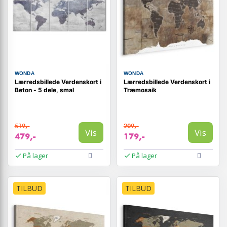
WONDA
WONDA
Lærredsbillede Verdenskort i
Lærredsbillede Verdenskort i
Beton - 5 dele, smal
Træmosaik
519,-
209,-
Vis
Vis
479,-
179,-
På lager
På lager
TILBUD
TILBUD