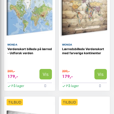
WONDA
WONDA
Verdenskort billede på lærred
Lærredsbillede Verdenskort
- Udforsk verden
med farverige kontinenter
209,-
209,-
Vis
Vis
179,-
179,-
På lager
På lager
TILBUD
TILBUD