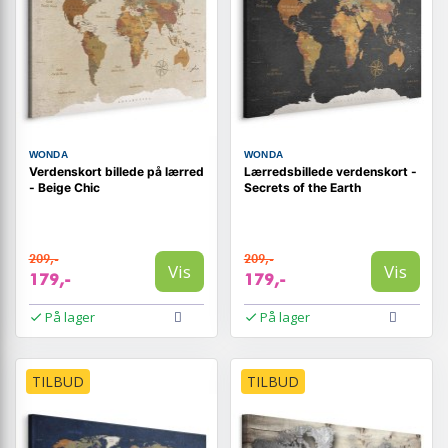
WONDA
WONDA
Verdenskort billede på lærred
Lærredsbillede verdenskort -
- Beige Chic
Secrets of the Earth
209,-
209,-
Vis
Vis
179,-
179,-
På lager
På lager
TILBUD
TILBUD