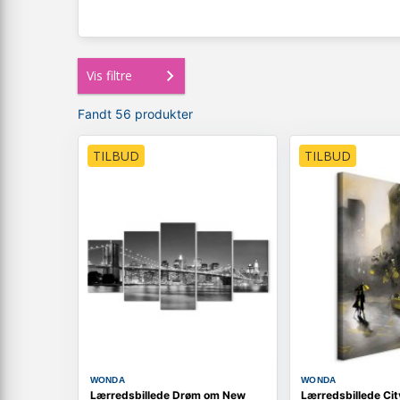
Vis filtre
Fandt 56 produkter
TILBUD
TILBUD
WONDA
WONDA
Lærredsbillede Drøm om New
Lærredsbillede Cit