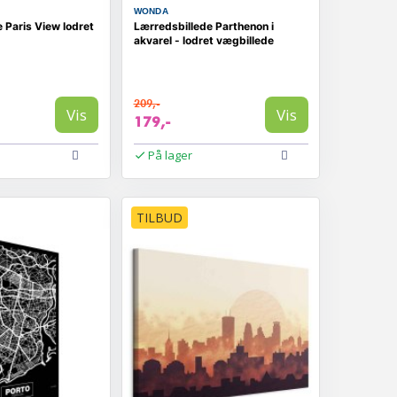
WONDA
 Paris View lodret
Lærredsbillede Parthenon i
akvarel - lodret vægbillede
209,-
Vis
Vis
179,-
På lager
TILBUD