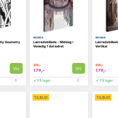
WONDA
WONDA
City Geometry
Lærredsbillede - Middag i
Lærredsbilled
Venedig 1 del lodret
Vertikal
209,-
209,-
Vis
Vis
179,-
179,-
På lager
På lager
TILBUD
TILBUD