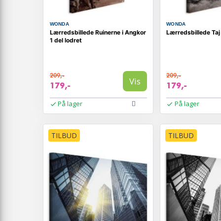
WONDA
WONDA
Lærredsbillede Ruinerne i Angkor
Lærredsbillede Taj
1 del lodret
209,-
209,-
Vis
179,-
179,-
På lager
På lager
TILBUD
TILBUD