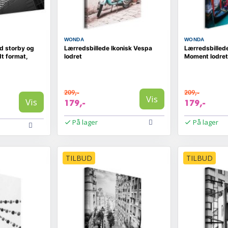
WONDA
WONDA
d storby og
Lærredsbillede Ikonisk Vespa
Lærredsbillede
t format,
lodret
Moment lodret
209,-
209,-
Vis
Vis
179,-
179,-
På lager
På lager
TILBUD
TILBUD