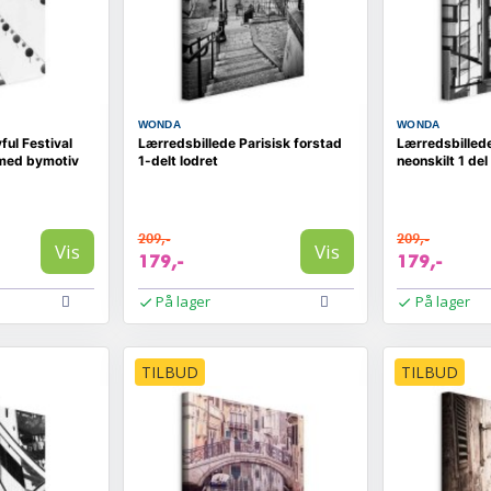
WONDA
WONDA
ful Festival
Lærredsbillede Parisisk forstad
Lærredsbilled
 med bymotiv
1-delt lodret
neonskilt 1 del
209,-
209,-
Vis
Vis
179,-
179,-
På lager
På lager
TILBUD
TILBUD