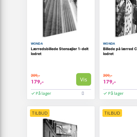
WONDA
WONDA
Lærredsbillede Stensøjler 1-delt
Billede på lærred 
lodret
lodret
209,-
209,-
Vis
179,-
179,-
På lager
På lager
TILBUD
TILBUD