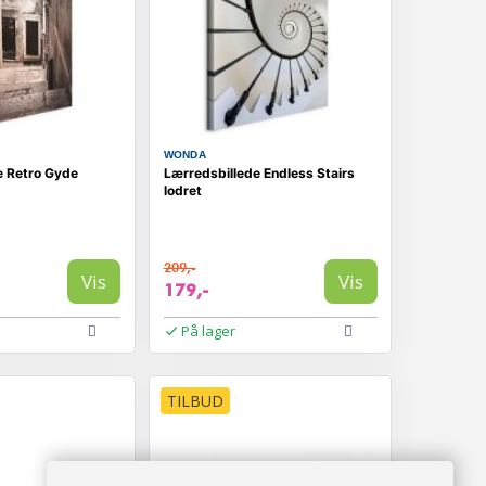
WONDA
e Retro Gyde
Lærredsbillede Endless Stairs
lodret
209,-
Vis
Vis
179,-
På lager
TILBUD