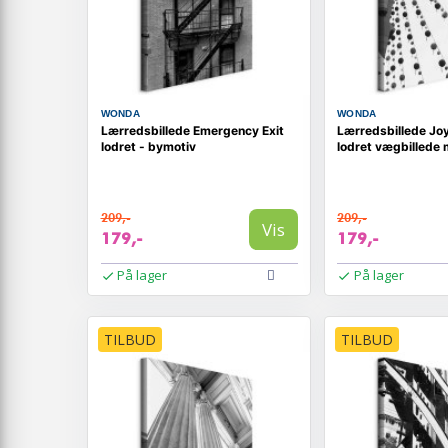
WONDA
WONDA
Lærredsbillede Emergency Exit
Lærredsbillede Joy
lodret - bymotiv
lodret vægbillede
209,-
209,-
Vis
179,-
179,-
På lager
På lager
TILBUD
TILBUD