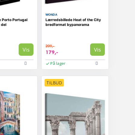
WONDA
 Porto Portugal
Lærredsbillede Heat of the City
 del
bredformat bypanorama
209,-
Vis
Vis
179,-
På lager
TILBUD