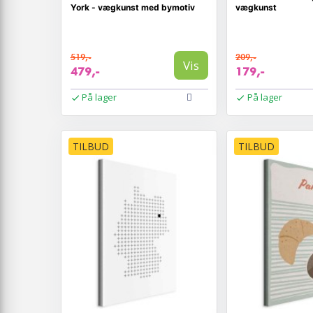
York - vægkunst med bymotiv
vægkunst
519,-
209,-
Vis
479,-
179,-
På lager
På lager
TILBUD
TILBUD