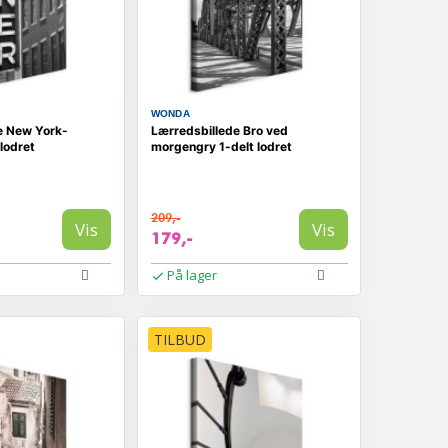
WONDA
e New York-
Lærredsbillede Bro ved
 lodret
morgengry 1-delt lodret
209,-
Vis
Vis
179,-
På lager
TILBUD