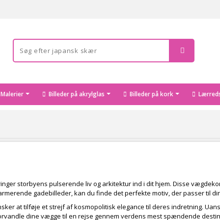
Malerier
Billeder på akrylglas
Billeder på kork
Lærreds
bringer storbyens pulserende liv og arkitektur ind i dit hjem. Disse vægdek
harmerende gadebilleder, kan du finde det perfekte motiv, der passer til din 
ønsker at tilføje et strejf af kosmopolitisk elegance til deres indretning. Ua
an forvandle dine vægge til en rejse gennem verdens mest spændende destin