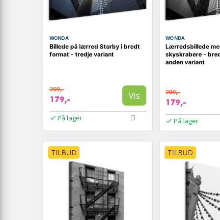
WONDA
WONDA
Billede på lærred Storby i bredt
Lærredsbillede me
format - tredje variant
skyskrabere - bred
anden variant
209,-
209,-
Vis
179,-
179,-
På lager
På lager
TILBUD
TILBUD