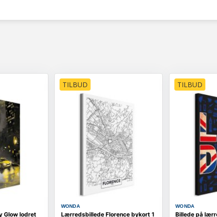
TILBUD
TILBUD
WONDA
WONDA
y Glow lodret
Lærredsbillede Florence bykort 1
Billede på lær