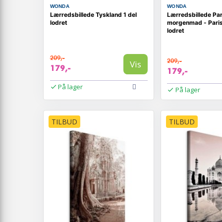
WONDA
WONDA
Lærredsbillede Tyskland 1 del
Lærredsbillede Par
lodret
morgenmad - Paris
lodret
209,-
209,-
Vis
179,-
179,-
På lager
På lager
TILBUD
TILBUD