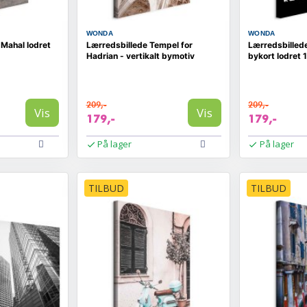
WONDA
WONDA
 Mahal lodret
Lærredsbillede Tempel for
Lærredsbillede
Hadrian - vertikalt bymotiv
bykort lodret 1
209,-
209,-
Vis
Vis
179,-
179,-
På lager
På lager
TILBUD
TILBUD