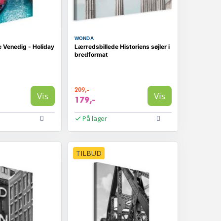
WONDA
 Venedig - Holiday
Lærredsbillede Historiens søjler i
bredformat
209,-
Vis
Vis
179,-
På lager
TILBUD