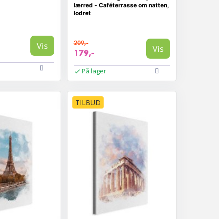
lærred - Caféterrasse om natten,
lodret
209,-
Vis
Vis
179,-
På lager
TILBUD