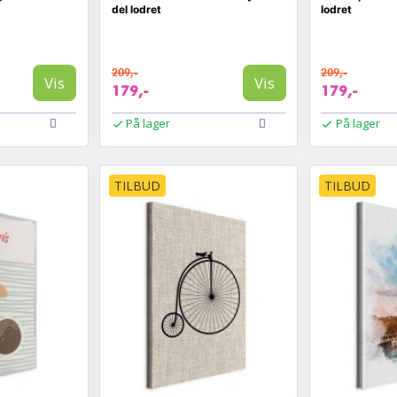
del lodret
lodret
209,-
209,-
Vis
Vis
179,-
179,-
På lager
På lager
TILBUD
TILBUD