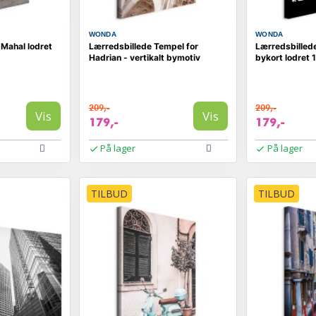
WONDA
WONDA
 Mahal lodret
Lærredsbillede Tempel for
Lærredsbillede
Hadrian - vertikalt bymotiv
bykort lodret 1
209,-
209,-
Vis
Vis
179,-
179,-
På lager
På lager
TILBUD
TILBUD