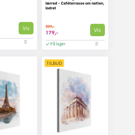
lærred - Caféterrasse om natten,
lodret
209,-
Vis
Vis
179,-
På lager
TILBUD