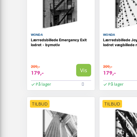
WONDA
WONDA
Lærredsbillede Emergency Exit
Lærredsbillede Joy
lodret - bymotiv
lodret vægbillede
209,-
209,-
Vis
179,-
179,-
På lager
På lager
TILBUD
TILBUD