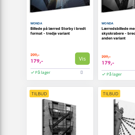
WONDA
WONDA
Billede på lærred Storby i bredt
Lærredsbillede me
format - tredje variant
skyskrabere - bred
anden variant
209,-
209,-
Vis
179,-
179,-
På lager
På lager
TILBUD
TILBUD