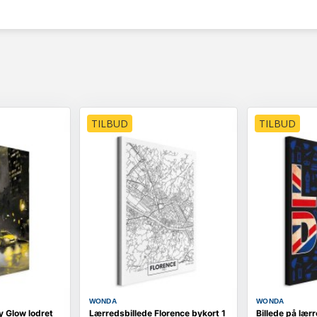
TILBUD
TILBUD
WONDA
WONDA
y Glow lodret
Lærredsbillede Florence bykort 1
Billede på lær