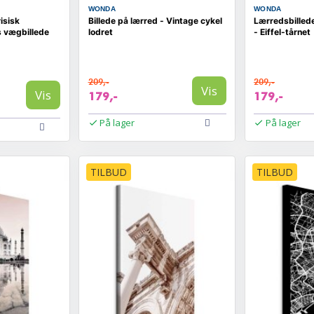
WONDA
WONDA
isisk
Billede på lærred - Vintage cykel
Lærredsbillede
 vægbillede
lodret
- Eiffel-tårnet
209,-
209,-
Vis
Vis
179,-
179,-
På lager
På lager
TILBUD
TILBUD