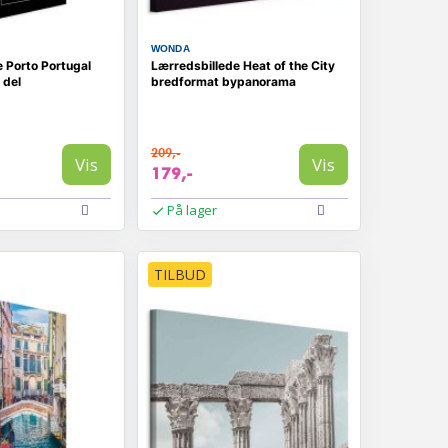
WONDA
 Porto Portugal
Lærredsbillede Heat of the City
 del
bredformat bypanorama
209,-
Vis
Vis
179,-
På lager
TILBUD