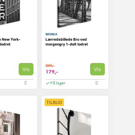
WONDA
e New York-
Lærredsbillede Bro ved
 lodret
morgengry 1-delt lodret
209,-
Vis
Vis
179,-
På lager
TILBUD