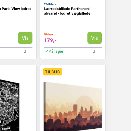
WONDA
 Paris View lodret
Lærredsbillede Parthenon i
akvarel - lodret vægbillede
209,-
Vis
Vis
179,-
På lager
TILBUD