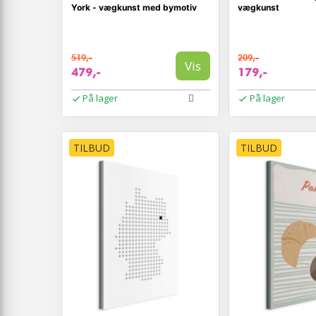
York - vægkunst med bymotiv
vægkunst
519,-
209,-
Vis
479,-
179,-
På lager
På lager
TILBUD
TILBUD