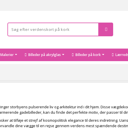
Malerier
Billeder på akrylglas
Billeder på kork
Lærreds
bringer storbyens pulserende liv og arkitektur ind i dit hjem. Disse vægdek
harmerende gadebilleder, kan du finde det perfekte motiv, der passer til din 
ønsker at tilføje et strejf af kosmopolitisk elegance til deres indretning. Ua
an forvandle dine vægge til en rejse gennem verdens mest spændende destin