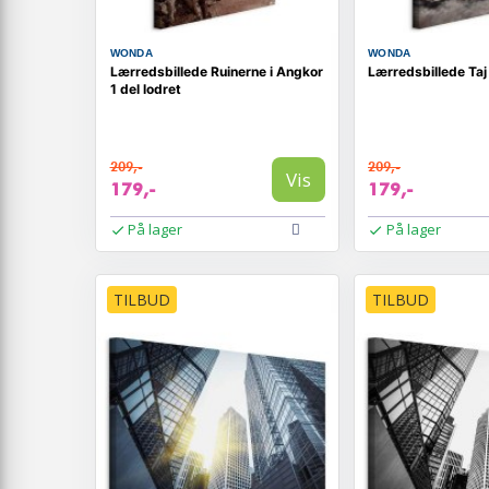
WONDA
WONDA
Lærredsbillede Ruinerne i Angkor
Lærredsbillede Taj
1 del lodret
209,-
209,-
Vis
179,-
179,-
På lager
På lager
TILBUD
TILBUD