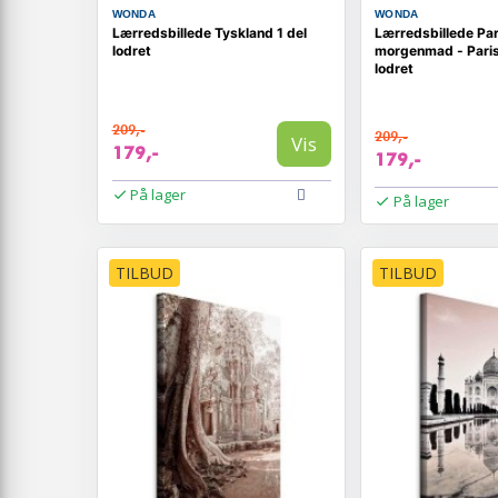
WONDA
WONDA
Lærredsbillede Tyskland 1 del
Lærredsbillede Par
lodret
morgenmad - Paris
lodret
209,-
209,-
Vis
179,-
179,-
På lager
På lager
TILBUD
TILBUD