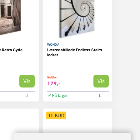
WONDA
e Retro Gyde
Lærredsbillede Endless Stairs
lodret
209,-
Vis
Vis
179,-
På lager
TILBUD