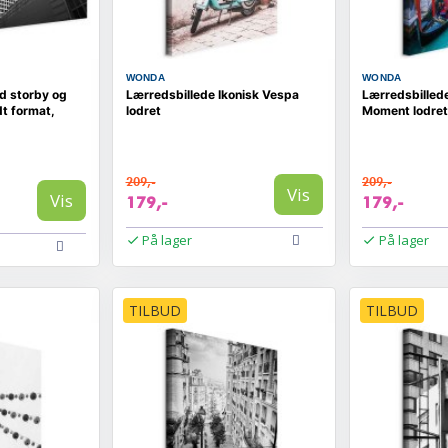
WONDA
WONDA
d storby og
Lærredsbillede Ikonisk Vespa
Lærredsbillede
t format,
lodret
Moment lodret
209,-
209,-
Vis
Vis
179,-
179,-
På lager
På lager
TILBUD
TILBUD