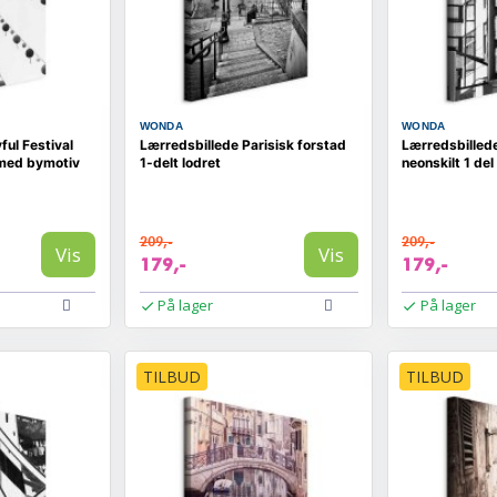
WONDA
WONDA
ful Festival
Lærredsbillede Parisisk forstad
Lærredsbilled
 med bymotiv
1-delt lodret
neonskilt 1 del
209,-
209,-
Vis
Vis
179,-
179,-
På lager
På lager
TILBUD
TILBUD