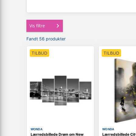
Vis filtre
Fandt 56 produkter
TILBUD
TILBUD
WONDA
WONDA
Lærredsbillede Drøm om New
Lærredsbillede Cit