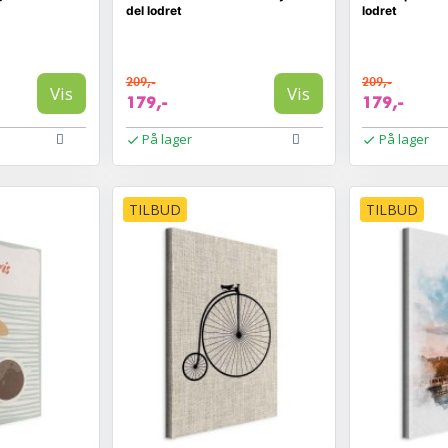
del lodret
lodret
209,-
209,-
Vis
Vis
179,-
179,-
På lager
På lager
TILBUD
TILBUD