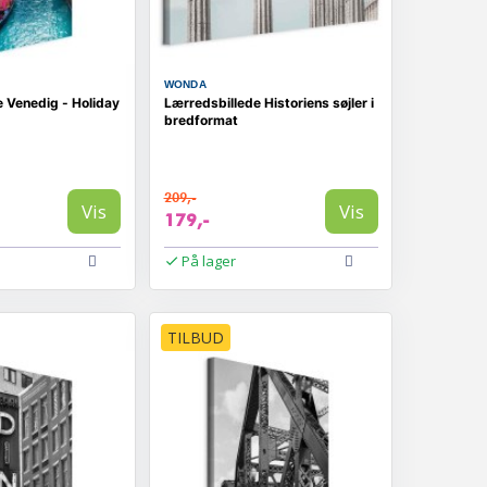
WONDA
 Venedig - Holiday
Lærredsbillede Historiens søjler i
bredformat
209,-
Vis
Vis
179,-
På lager
TILBUD