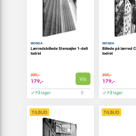
WONDA
WONDA
Lærredsbillede Stensøjler 1-delt
Billede på lærred 
lodret
lodret
209,-
209,-
Vis
179,-
179,-
På lager
På lager
TILBUD
TILBUD