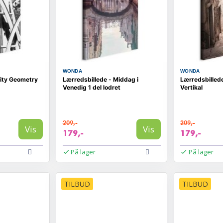
WONDA
WONDA
City Geometry
Lærredsbillede - Middag i
Lærredsbilled
Venedig 1 del lodret
Vertikal
209,-
209,-
Vis
Vis
179,-
179,-
På lager
På lager
TILBUD
TILBUD