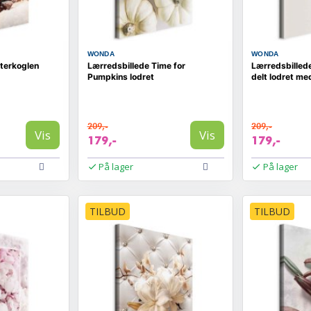
WONDA
WONDA
nterkoglen
Lærredsbillede Time for
Lærredsbilled
Pumpkins lodret
delt lodret me
209,-
209,-
Vis
Vis
179,-
179,-
På lager
På lager
TILBUD
TILBUD