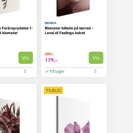
WONDA
e Forårsprydelse 1-
Blomster billede på lærred -
d blomster
Level of Feelings lodret
209,-
Vis
Vis
179,-
På lager
TILBUD