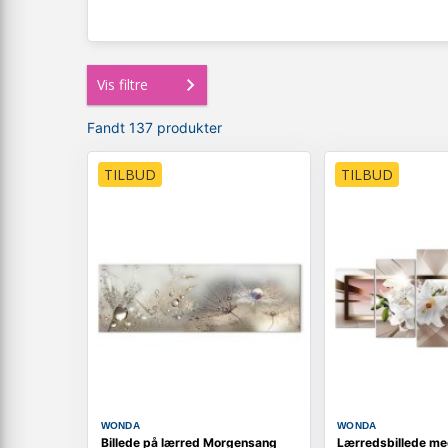
Vis filtre
Fandt 137 produkter
TILBUD
TILBUD
WONDA
WONDA
Billede på lærred Morgensang
Lærredsbillede med