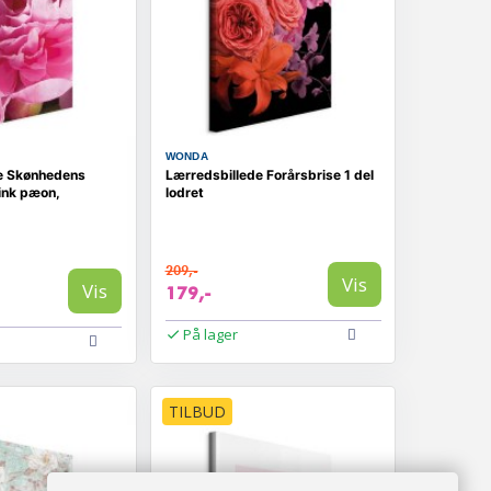
WONDA
e Skønhedens
Lærredsbillede Forårsbrise 1 del
ink pæon,
lodret
209,-
Vis
Vis
179,-
På lager
TILBUD