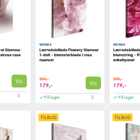
WONDA
WONDA
ral Glamour
Lærredsbillede Flowery Glamour
Lærredsbilled
telrosa rose
1-delt - blomsterblade i rosa
blomstring - P
nuancer
enkeltpanel
209,-
209,-
Vis
Vis
179,-
179,-
På lager
På lager
TILBUD
TILBUD