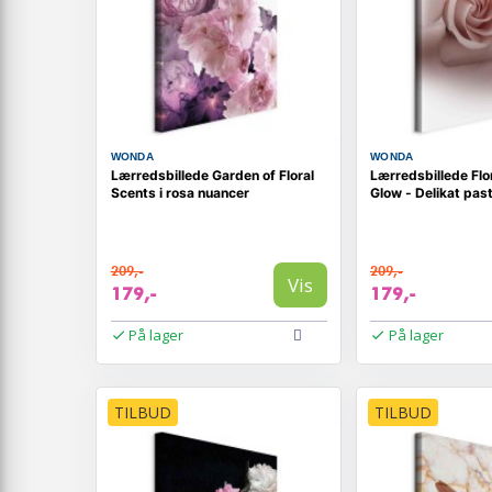
WONDA
WONDA
Lærredsbillede Garden of Floral
Lærredsbillede Flo
Scents i rosa nuancer
Glow - Delikat pas
209,-
209,-
Vis
179,-
179,-
På lager
På lager
TILBUD
TILBUD