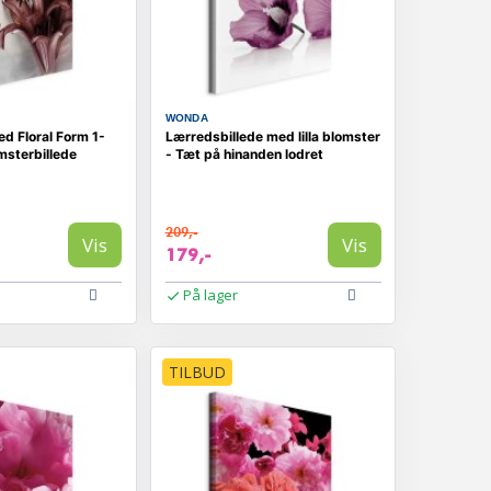
WONDA
ed Floral Form 1-
Lærredsbillede med lilla blomster
omsterbillede
- Tæt på hinanden lodret
209,-
Vis
Vis
179,-
På lager
TILBUD