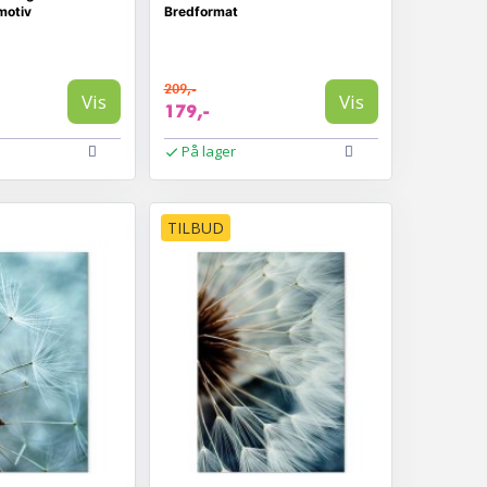
motiv
Bredformat
209,-
Vis
Vis
179,-
På lager
TILBUD