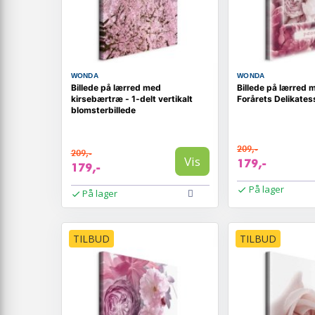
WONDA
WONDA
Billede på lærred med
Billede på lærred 
kirsebærtræ - 1-delt vertikalt
Forårets Delikates
blomsterbillede
209,-
209,-
Vis
179,-
179,-
På lager
På lager
TILBUD
TILBUD