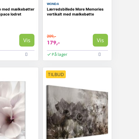
WONDA
e med mælkebøtter
Lærredsbillede More Memories
 Space lodret
vertikalt med mælkebøtte
209,-
Vis
Vis
179,-
På lager
TILBUD