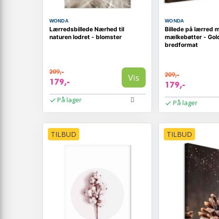
WONDA
WONDA
Lærredsbillede Nærhed til
Billede på lærred 
naturen lodret - blomster
mælkebøtter - Gol
bredformat
209,-
209,-
Vis
179,-
179,-
På lager
På lager
TILBUD
TILBUD