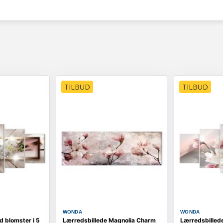
TILBUD
TILBUD
WONDA
WONDA
 blomster i 5
Lærredsbillede Magnolia Charm
Lærredsbillede