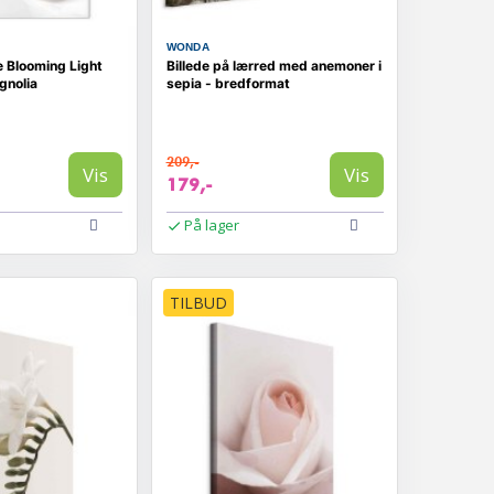
WONDA
e Blooming Light
Billede på lærred med anemoner i
gnolia
sepia - bredformat
209,-
Vis
Vis
179,-
På lager
TILBUD