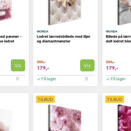
WONDA
WONDA
med pæoner -
Lodret lærredsbillede med liljer
Billede på lærr
se lodret
og diamantmønster
delt lodret bl
209,-
209,-
Vis
Vis
179,-
179,-
På lager
På lager
TILBUD
TILBUD