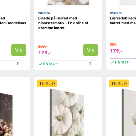
WONDA
WONDA
med
Billede på lærred med
Lærredsbilled
den Dandelions
blomstermotiv - En dråbe af
lodret med ma
drømme lodret
209,-
209,-
Vis
Vis
179,-
179,-
På lager
På lager
TILBUD
TILBUD