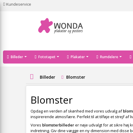
Kundeservice
Billeder
Fototapet
Plakater
Rumdelere
Billeder
Blomster
Blomster
Opdag en verden af skønhed med vores udvalg af
blom
inspirerende atmosfære. Perfekt til at tilføje et strejf af l
Vores
blomsterbilleder
er nøje udvalgt for at sikre høj 
indretning. Giv dine vægge en ny dimension med disse 