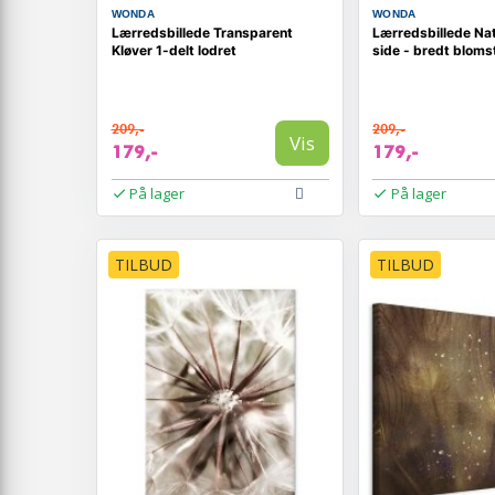
WONDA
WONDA
Lærredsbillede Transparent
Lærredsbillede Na
Kløver 1-delt lodret
side - bredt bloms
209,-
209,-
Vis
179,-
179,-
På lager
På lager
TILBUD
TILBUD