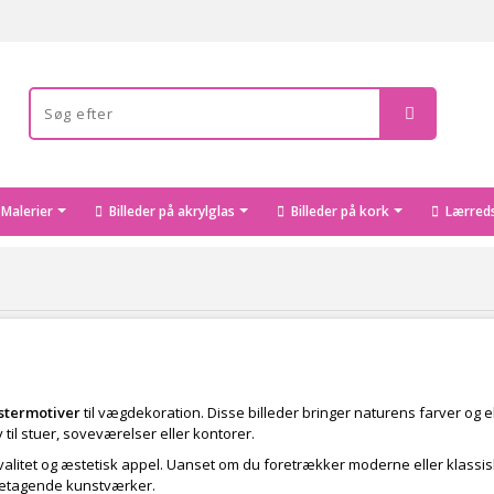
Malerier
Billeder på akrylglas
Billeder på kork
Lærreds
stermotiver
til vægdekoration. Disse billeder bringer naturens farver og e
iv til stuer, soveværelser eller kontorer.
kvalitet og æstetisk appel. Uanset om du foretrækker moderne eller klassiske
betagende kunstværker.