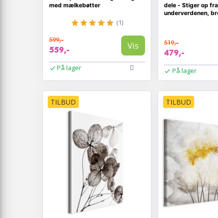
med mælkebøtter
dele - Stiger op fra
underverdenen, br
(1)
599,-
519,-
Vis
559,-
479,-
På lager
På lager
TILBUD
TILBUD