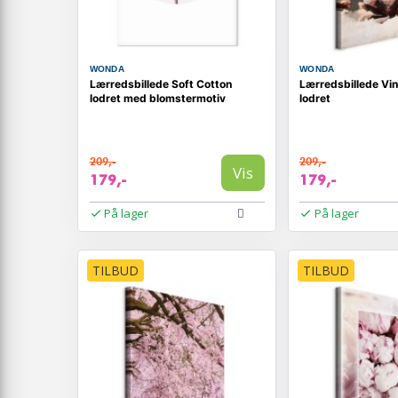
WONDA
WONDA
Lærredsbillede Soft Cotton
Lærredsbillede Vi
lodret med blomstermotiv
lodret
209,-
209,-
Vis
179,-
179,-
På lager
På lager
TILBUD
TILBUD