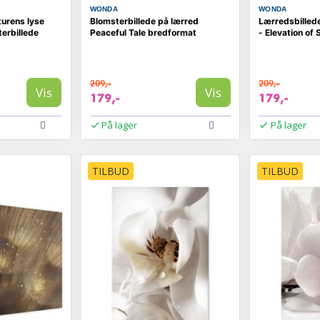
WONDA
WONDA
turens lyse
Blomsterbillede på lærred
Lærredsbilled
terbillede
Peaceful Tale bredformat
- Elevation of
209,-
209,-
Vis
Vis
179,-
179,-
På lager
På lager
TILBUD
TILBUD