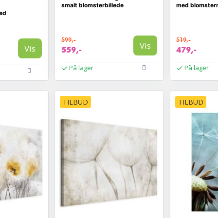
smalt blomsterbillede
med blomster
ed
599,-
519,-
Vis
Vis
559,-
479,-
På lager
På lager
TILBUD
TILBUD