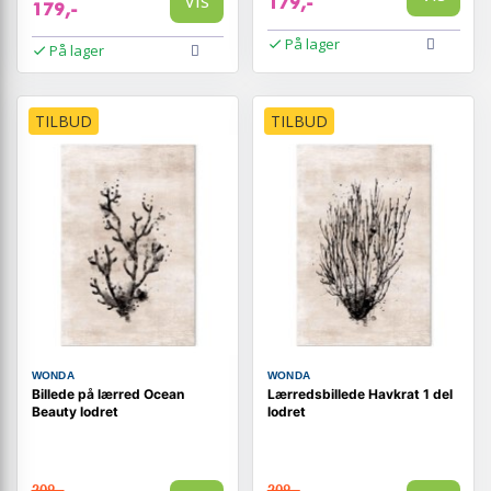
Vis
179,-
179,-
På lager
På lager
TILBUD
TILBUD
WONDA
WONDA
Billede på lærred Ocean
Lærredsbillede Havkrat 1 del
Beauty lodret
lodret
209,-
209,-