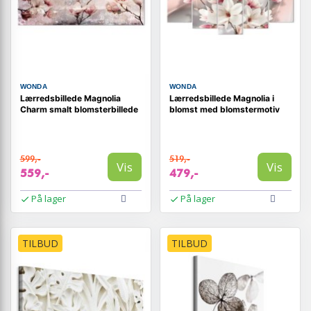
WONDA
WONDA
Lærredsbillede Magnolia
Lærredsbillede Magnolia i
Charm smalt blomsterbillede
blomst med blomstermotiv
599,-
519,-
Vis
Vis
559,-
479,-
På lager
På lager
TILBUD
TILBUD