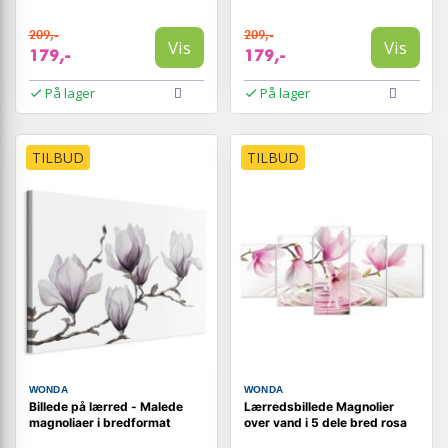
209,-
209,-
Vis
Vis
179,-
179,-
På lager
På lager
TILBUD
TILBUD
WONDA
WONDA
Billede på lærred - Malede
Lærredsbillede Magnolier
magnoliaer i bredformat
over vand i 5 dele bred rosa