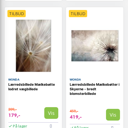
TILBUD
TILBUD
WONDA
WONDA
Lærredsbillede Mælkebøtte
Lærredsbillede Mælkebøtter i
lodret vægbillede
Skyerne - bredt
blomsterbillede
209,-
459,-
Vis
Vis
179,-
419,-
På lager
På lager