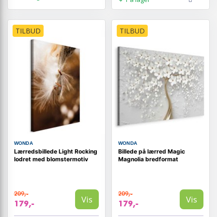
TILBUD
TILBUD
WONDA
WONDA
Lærredsbillede Light Rocking
Billede på lærred Magic
lodret med blomstermotiv
Magnolia bredformat
209,-
209,-
Vis
Vis
179,-
179,-