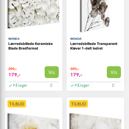
WONDA
WONDA
Lærredsbillede Keramiske
Lærredsbillede Transparent
Blade Bredformat
Kløver 1-delt lodret
209,-
209,-
Vis
Vis
179,-
179,-
På lager
På lager
TILBUD
TILBUD