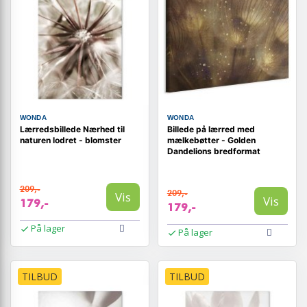
WONDA
WONDA
Lærredsbillede Nærhed til
Billede på lærred med
naturen lodret - blomster
mælkebøtter - Golden
Dandelions bredformat
209,-
209,-
Vis
Vis
179,-
179,-
På lager
På lager
TILBUD
TILBUD