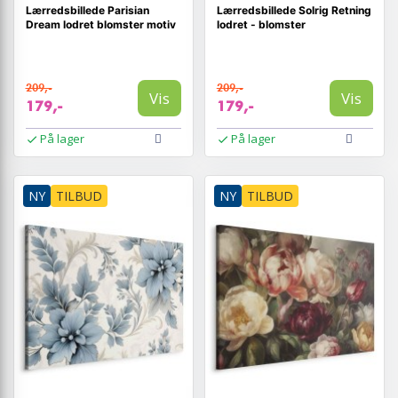
Lærredsbillede Parisian
Lærredsbillede Solrig Retning
Dream lodret blomster motiv
lodret - blomster
209,-
209,-
Vis
Vis
179,-
179,-
På lager
På lager
NY
TILBUD
NY
TILBUD