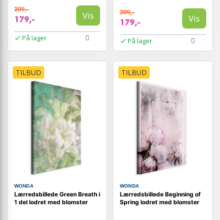
209,-
209,-
Vis
Vis
179,-
179,-
På lager
På lager
TILBUD
TILBUD
WONDA
WONDA
Lærredsbillede Green Breath i
Lærredsbillede Beginning of
1 del lodret med blomster
Spring lodret med blomster