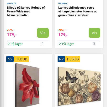
WONDA
WONDA
Billede på lærred Refuge of
Lærredsbillede med retro
Peace Wide med
vintage blomster i creme og
blomstermotiv
grøn - flere størrelser
209,-
209,-
Vis
Vis
179,-
179,-
På lager
På lager
NY
TILBUD
NY
TILBUD