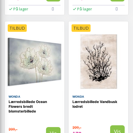
På lager
På lager
TILBUD
TILBUD
WONDA
WONDA
Lærredsbillede Ocean
Lærredsbillede Vandbusk
Flowers bredt
lodret
blomsterbillede
209,-
209,-
Vis