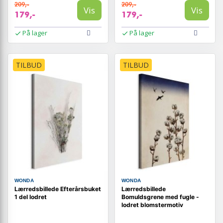
209,-
209,-
Vis
Vis
179,-
179,-
På lager
På lager
TILBUD
TILBUD
WONDA
WONDA
Lærredsbillede Efterårsbuket
Lærredsbillede
1 del lodret
Bomuldsgrene med fugle -
lodret blomstermotiv