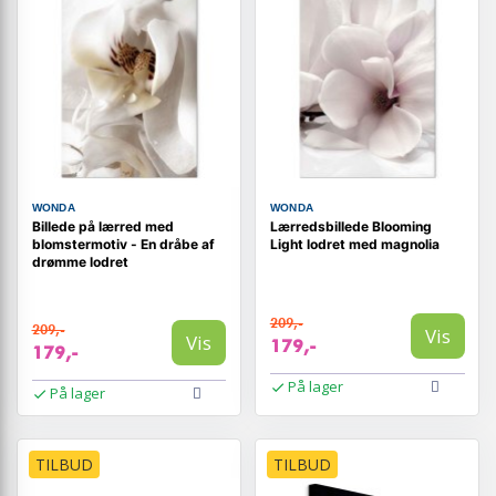
WONDA
WONDA
Billede på lærred med
Lærredsbillede Blooming
blomstermotiv - En dråbe af
Light lodret med magnolia
drømme lodret
209,-
209,-
Vis
Vis
179,-
179,-
På lager
På lager
TILBUD
TILBUD