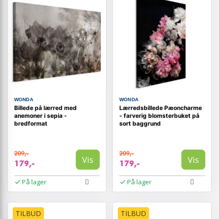
WONDA
WONDA
Billede på lærred med
Lærredsbillede Pæoncharme
anemoner i sepia -
- farverig blomsterbuket på
bredformat
sort baggrund
209,-
209,-
Vis
Vis
179,-
179,-
På lager
På lager
TILBUD
TILBUD