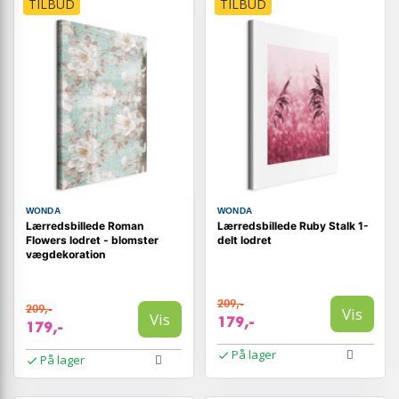
TILBUD
TILBUD
WONDA
WONDA
Lærredsbillede Roman
Lærredsbillede Ruby Stalk 1-
Flowers lodret - blomster
delt lodret
vægdekoration
209,-
209,-
Vis
Vis
179,-
179,-
På lager
På lager