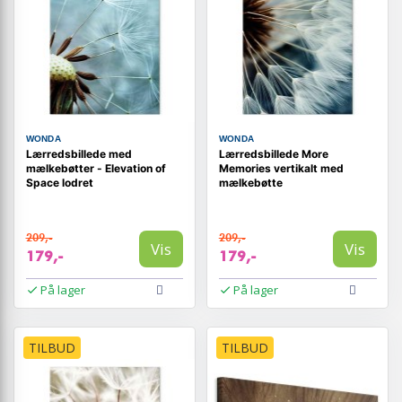
WONDA
WONDA
Lærredsbillede med
Lærredsbillede More
mælkebøtter - Elevation of
Memories vertikalt med
Space lodret
mælkebøtte
209,-
209,-
Vis
Vis
179,-
179,-
På lager
På lager
TILBUD
TILBUD