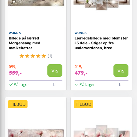
WONDA
WONDA
Billede på lærred
Lærredsbillede med blomster
Morgensang med
i 5 dele - Stiger op fra
mælkebøtter
underverdenen, bred
(1)
599,-
519,-
Vis
Vis
559,-
479,-
På lager
På lager
TILBUD
TILBUD