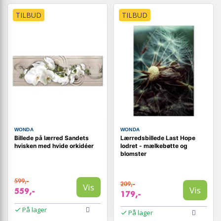
TILBUD
TILBUD
WONDA
WONDA
Billede på lærred Sandets
Lærredsbillede Last Hope
hvisken med hvide orkidéer
lodret - mælkebøtte og
blomster
599,-
209,-
Vis
Vis
559,-
179,-
På lager
På lager