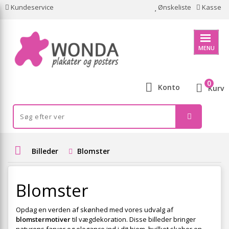
Kundeservice
Ønskeliste
Kasse
MENU
0
Konto
Kurv
Billeder
Blomster
Blomster
Opdag en verden af skønhed med vores udvalg af
blomstermotiver
til vægdekoration. Disse billeder bringer