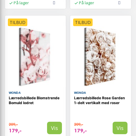
På lager
På lager
TILBUD
TILBUD
WONDA
WONDA
Lærredsbillede Blomstrende
Lærredsbillede Rose Garden
Bomuld lodret
1-delt vertikalt med roser
209,-
209,-
Vis
Vis
179,-
179,-