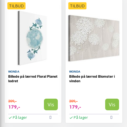
TILBUD
TILBUD
WONDA
WONDA
Billede på lærred Floral Planet
Billede på lærred Blomster i
lodret
vinden
209,-
209,-
Vis
Vis
179,-
179,-
På lager
På lager