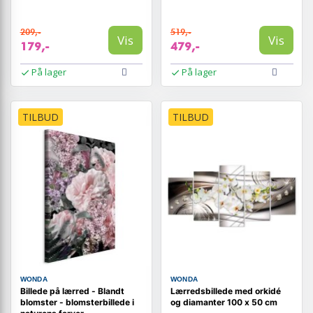
209,-
519,-
Vis
Vis
179,-
479,-
På lager
På lager
TILBUD
TILBUD
WONDA
WONDA
Billede på lærred - Blandt
Lærredsbillede med orkidé
blomster - blomsterbillede i
og diamanter 100 x 50 cm