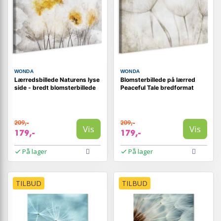
WONDA
WONDA
Lærredsbillede Naturens lyse
Blomsterbillede på lærred
side - bredt blomsterbillede
Peaceful Tale bredformat
209,-
209,-
Vis
Vis
179,-
179,-
På lager
På lager
TILBUD
TILBUD