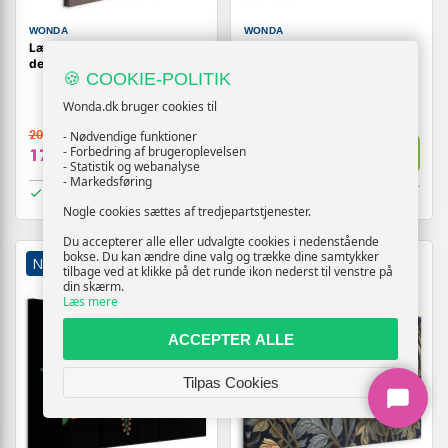
WONDA
WONDA
Lærredsbillede Rød Blomst 1-
Billede på lærred med
delt lodret
farverige tulipaner på
🍪 COOKIE-POLITIK
cremefarvet baggrund
Wonda.dk bruger cookies til
209,-
- Nødvendige funktioner
209,-
Vis
Vis
- Forbedring af brugeroplevelsen
179,-
179,-
- Statistik og webanalyse
- Markedsføring
På lager
På lager
Nogle cookies sættes af tredjepartstjenester.
Du accepterer alle eller udvalgte cookies i nedenstående
bokse. Du kan ændre dine valg og trække dine samtykker
NY
TILBUD
NY
TILBUD
tilbage ved at klikke på det runde ikon nederst til venstre på
din skærm.
Læs mere
ACCEPTER ALLE
Tilpas Cookies