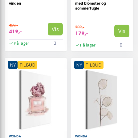
vinden
med blomster og
sommerfugle
459,-
209,-
Vis
Vis
419,-
179,-
På lager
På lager
NY
TILBUD
NY
TILBUD
WONDA
WONDA