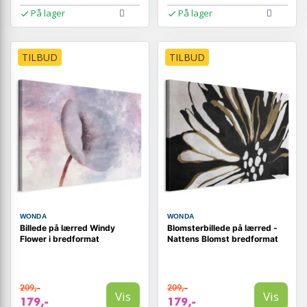
På lager
På lager
TILBUD
TILBUD
WONDA
WONDA
Billede på lærred Windy
Blomsterbillede på lærred -
Flower i bredformat
Nattens Blomst bredformat
209,-
209,-
Vis
Vis
179,-
179,-