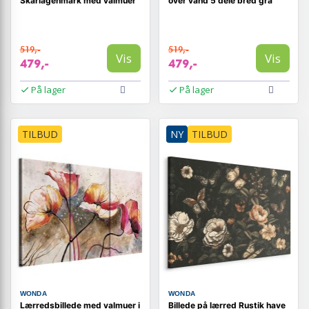
Skarlagenmark med valmuer
over vand 5 dele bred grå
519,-
519,-
Vis
Vis
479,-
479,-
På lager
På lager
TILBUD
NY
TILBUD
WONDA
WONDA
Lærredsbillede med valmuer i
Billede på lærred Rustik have