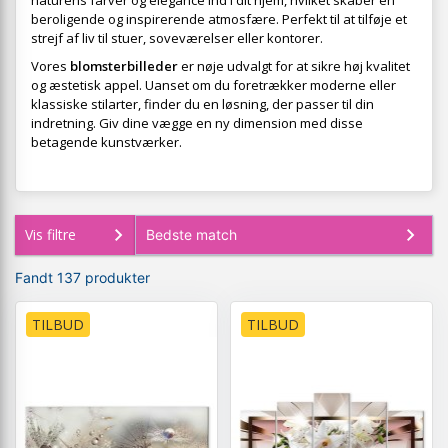
naturens farver og elegance ind i dit hjem, hvilket skaber en
beroligende og inspirerende atmosfære. Perfekt til at tilføje et
strejf af liv til stuer, soveværelser eller kontorer.
Vores
blomsterbilleder
er nøje udvalgt for at sikre høj kvalitet
og æstetisk appel. Uanset om du foretrækker moderne eller
klassiske stilarter, finder du en løsning, der passer til din
indretning. Giv dine vægge en ny dimension med disse
betagende kunstværker.
Vis filtre
Fandt 137 produkter
TILBUD
TILBUD