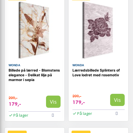
WONDA
WONDA
Billede på lærred - Blomstens
Lærredsbillede Splinters of
elegance - Delikat lilje på
Love lodret med rosemotiv
marmor i sepia
209,-
209,-
Vis
Vis
179,-
179,-
På lager
På lager