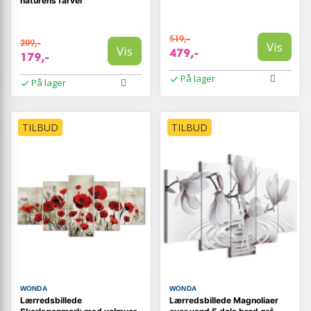
naturens farver
519,-
209,-
Vis
Vis
479,-
179,-
På lager
På lager
TILBUD
TILBUD
WONDA
WONDA
Lærredsbillede
Lærredsbillede Magnoliaer