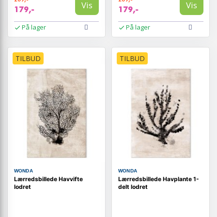
Vis
Vis
179,-
179,-
På lager
På lager
TILBUD
TILBUD
WONDA
WONDA
Lærredsbillede Havvifte
Lærredsbillede Havplante 1-
lodret
delt lodret