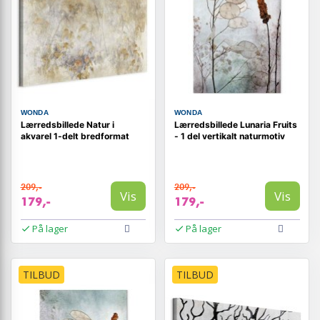
WONDA
WONDA
Lærredsbillede Natur i
Lærredsbillede Lunaria Fruits
akvarel 1-delt bredformat
- 1 del vertikalt naturmotiv
209,-
209,-
Vis
Vis
179,-
179,-
På lager
På lager
TILBUD
TILBUD