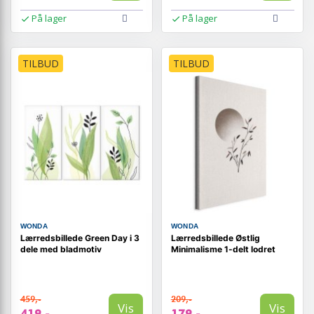
På lager
På lager
TILBUD
TILBUD
WONDA
WONDA
Lærredsbillede Green Day i 3
Lærredsbillede Østlig
dele med bladmotiv
Minimalisme 1-delt lodret
459,-
209,-
Vis
Vis
419,-
179,-