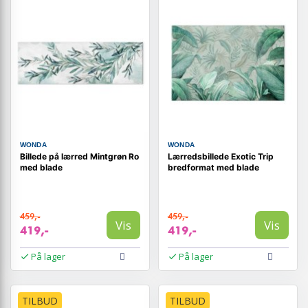
WONDA
WONDA
Billede på lærred Mintgrøn Ro
Lærredsbillede Exotic Trip
med blade
bredformat med blade
459,-
459,-
Vis
Vis
419,-
419,-
På lager
På lager
TILBUD
TILBUD