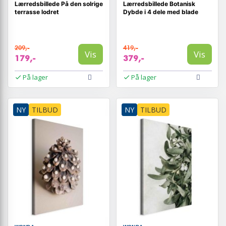
Lærredsbillede På den solrige
Lærredsbillede Botanisk
terrasse lodret
Dybde i 4 dele med blade
209,-
419,-
Vis
Vis
179,-
379,-
På lager
På lager
NY
TILBUD
NY
TILBUD