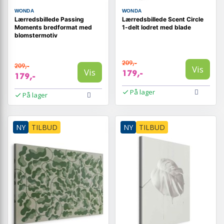
WONDA
WONDA
Lærredsbillede Passing
Lærredsbillede Scent Circle
Moments bredformat med
1-delt lodret med blade
blomstermotiv
209,-
209,-
Vis
Vis
179,-
179,-
På lager
På lager
NY
TILBUD
NY
TILBUD