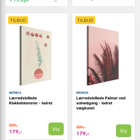
TILBUD
TILBUD
WONDA
WONDA
Lærredsbillede
Lærredsbillede Palmer ved
Klokkeblomster - lodret
solnedgang - lodret
vægkunst
209,-
209,-
Vis
Vis
179,-
179,-