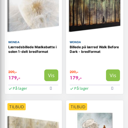
WONDA
WONDA
Lærredsbillede Mælkebøtte i
Billede på lærred Walk Before
solen 1-delt bredformat
Dark - bredformat
209,-
209,-
Vis
Vis
179,-
179,-
På lager
På lager
TILBUD
TILBUD