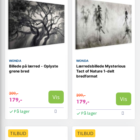
WONDA
WONDA
Billede på lærred - Oplyste
Lærredsbillede Mysterious
grene bred
Tact of Nature 1-delt
bredformat
209,-
209,-
Vis
Vis
179,-
179,-
På lager
På lager
TILBUD
TILBUD