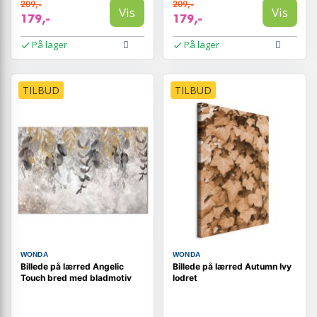
209,-
209,-
Vis
Vis
179,-
179,-
På lager
På lager
TILBUD
TILBUD
WONDA
WONDA
Billede på lærred Angelic
Billede på lærred Autumn Ivy
Touch bred med bladmotiv
lodret