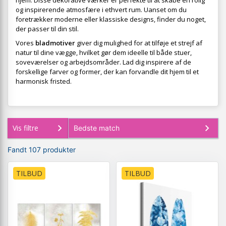
hjem. Disse dekorative værker er perfekte til at skabe en rolig
og inspirerende atmosfære i ethvert rum. Uanset om du
foretrækker moderne eller klassiske designs, finder du noget,
der passer til din stil.
Vores
bladmotiver
giver dig mulighed for at tilføje et strejf af
natur til dine vægge, hvilket gør dem ideelle til både stuer,
soveværelser og arbejdsområder. Lad dig inspirere af de
forskellige farver og former, der kan forvandle dit hjem til et
harmonisk fristed.
Vis filtre
Fandt 107 produkter
TILBUD
TILBUD