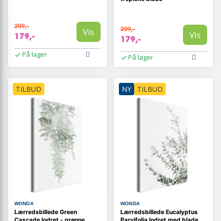
209,-
209,-
Vis
Vis
179,-
179,-
På lager
På lager
TILBUD
NY
TILBUD
WONDA
WONDA
Lærredsbillede Green
Lærredsbillede Eucalyptus
Cascade lodret - grønne
Parvifolia lodret med blade