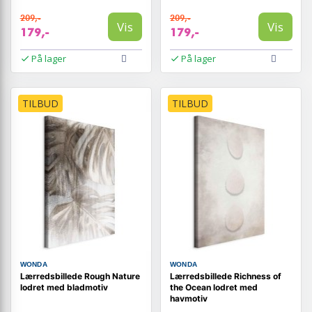
209,-
209,-
Vis
Vis
179,-
179,-
På lager
På lager
TILBUD
TILBUD
WONDA
WONDA
Lærredsbillede Rough Nature
Lærredsbillede Richness of
lodret med bladmotiv
the Ocean lodret med
havmotiv