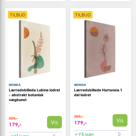
TILBUD
TILBUD
WONDA
WONDA
Lærredsbillede Lubine lodret
Lærredsbillede Hortensia 1
- abstrakt botanisk
del lodret
vægkunst
209,-
209,-
Vis
Vis
179,-
179,-
På lager
På lager