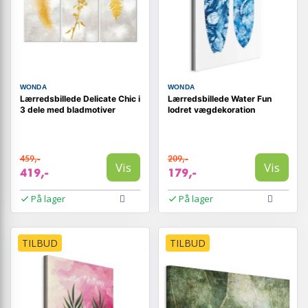
WONDA
WONDA
Lærredsbillede Delicate Chic i
Lærredsbillede Water Fun
3 dele med bladmotiver
lodret vægdekoration
459,-
209,-
Vis
Vis
419,-
179,-
På lager
På lager
TILBUD
TILBUD