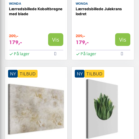
WONDA
WONDA
Lærredsbillede Koboltbregne
Lærredsbillede Julekrans
med blade
lodret
209,-
209,-
Vis
Vis
179,-
179,-
På lager
På lager
NY
TILBUD
NY
TILBUD