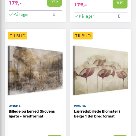
Vis
Vis
179,-
179,-
På lager
På lager
TILBUD
TILBUD
WONDA
WONDA
Billede på lærred Skovens
Lærredsbillede Blomster i
hjerte - bredformat
Beige 1 del bredformat