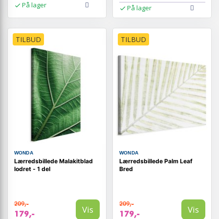
På lager
På lager
TILBUD
TILBUD
WONDA
WONDA
Lærredsbillede Malakitblad
Lærredsbillede Palm Leaf
lodret - 1 del
Bred
209,-
209,-
Vis
Vis
179,-
179,-