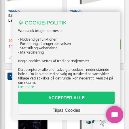
WONDA
WONDA
Billede på lærred Green
Lærredsbillede Bright
Labyrinth med bladmotiv
Monstera lodret
🍪 COOKIE-POLITIK
Wonda.dk bruger cookies til
- Nødvendige funktioner
209,-
209,-
Vis
Vis
- Forbedring af brugeroplevelsen
179,-
179,-
- Statistik og webanalyse
- Markedsføring
På lager
På lager
Nogle cookies sættes af tredjepartstjenester.
Du accepterer alle eller udvalgte cookies i nedenstående
bokse. Du kan ændre dine valg og trække dine samtykker
NY
TILBUD
NY
TILBUD
tilbage ved at klikke på det runde ikon nederst til venstre på
din skærm.
Læs mere
ACCEPTER ALLE
Tilpas Cookies