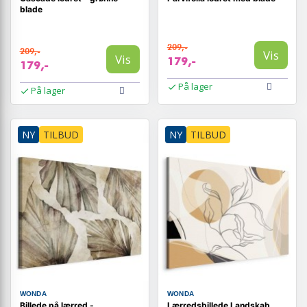
blade
209,-
209,-
Vis
Vis
179,-
179,-
På lager
På lager
NY
TILBUD
NY
TILBUD
WONDA
WONDA
Billede på lærred -
Lærredsbillede Landskab