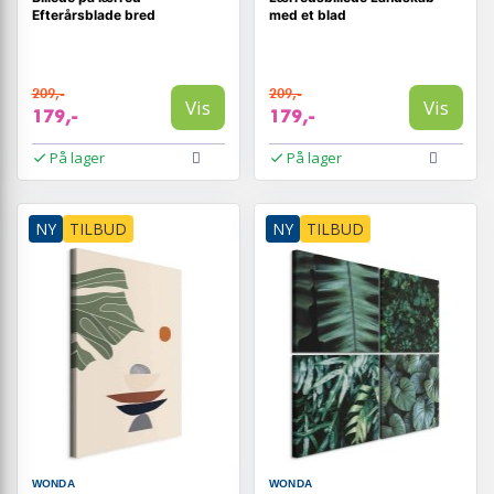
Efterårsblade bred
med et blad
209,-
209,-
Vis
Vis
179,-
179,-
På lager
På lager
NY
TILBUD
NY
TILBUD
WONDA
WONDA