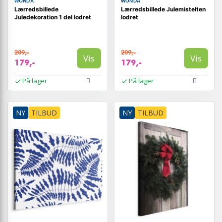
WONDA
WONDA
Lærredsbillede
Lærredsbillede Julemistelten
Juledekoration 1 del lodret
lodret
209,-
209,-
Vis
Vis
179,-
179,-
På lager
På lager
NY
TILBUD
NY
TILBUD