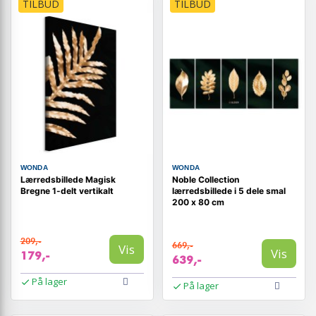
TILBUD
TILBUD
WONDA
WONDA
Lærredsbillede Magisk
Noble Collection
Bregne 1-delt vertikalt
lærredsbillede i 5 dele smal
200 x 80 cm
209,-
669,-
Vis
Vis
179,-
639,-
På lager
På lager