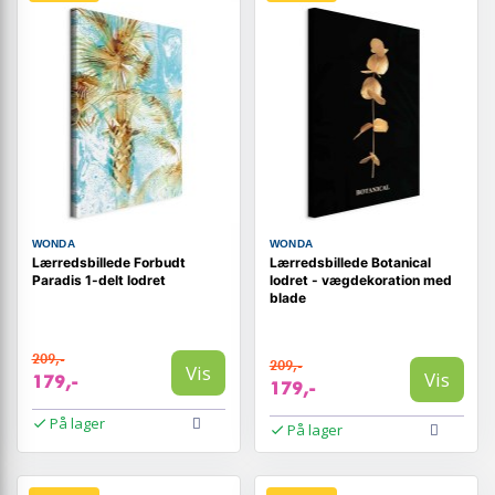
WONDA
WONDA
Lærredsbillede Forbudt
Lærredsbillede Botanical
Paradis 1-delt lodret
lodret - vægdekoration med
blade
209,-
209,-
Vis
Vis
179,-
179,-
På lager
På lager