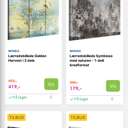
WONDA
WONDA
Lærredsbillede Golden
Lærredsbillede Symbiose
Harvest i 3 dele
med naturen - 1-delt
bredformat
459,-
209,-
Vis
Vis
419,-
179,-
På lager
På lager
TILBUD
TILBUD