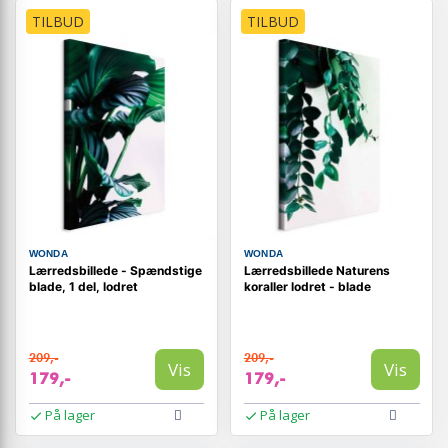
TILBUD
TILBUD
WONDA
WONDA
Lærredsbillede - Spændstige
Lærredsbillede Naturens
blade, 1 del, lodret
koraller lodret - blade
209,-
209,-
Vis
Vis
179,-
179,-
På lager
På lager