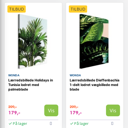
TILBUD
TILBUD
WONDA
WONDA
Lærredsbillede Holidays in
Lærredsbillede Dieffenbachia
Tunisia lodret med
1-delt lodret vægbillede med
palmeblade
blade
209,-
209,-
Vis
Vis
179,-
179,-
På lager
På lager