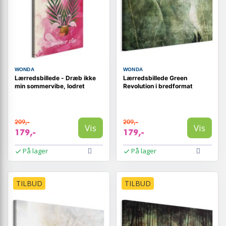
WONDA
WONDA
Lærredsbillede - Dræb ikke
Lærredsbillede Green
min sommervibe, lodret
Revolution i bredformat
209,-
209,-
Vis
Vis
179,-
179,-
På lager
På lager
TILBUD
TILBUD