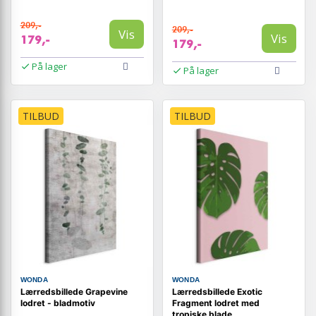
209,-
209,-
Vis
Vis
179,-
179,-
På lager
På lager
TILBUD
TILBUD
WONDA
WONDA
Lærredsbillede Grapevine
Lærredsbillede Exotic
lodret - bladmotiv
Fragment lodret med
tropiske blade