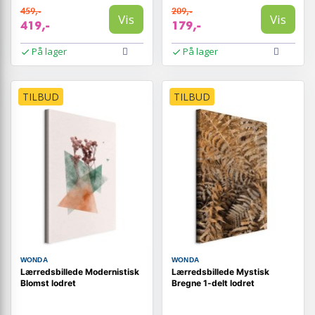
459,-
209,-
Vis
Vis
419,-
179,-
På lager
På lager
TILBUD
TILBUD
WONDA
WONDA
Lærredsbillede Modernistisk
Lærredsbillede Mystisk
Blomst lodret
Bregne 1-delt lodret