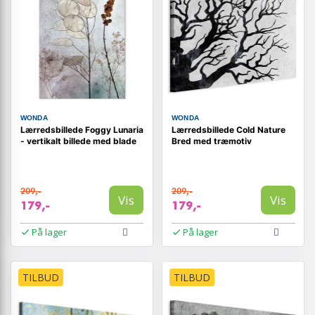
WONDA
WONDA
Lærredsbillede Foggy Lunaria
Lærredsbillede Cold Nature
- vertikalt billede med blade
Bred med træmotiv
209,-
209,-
Vis
Vis
179,-
179,-
På lager
På lager
TILBUD
TILBUD