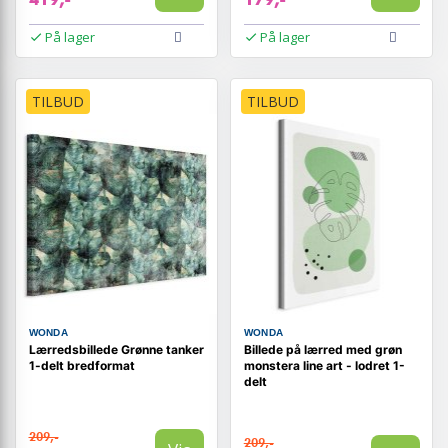
På lager
På lager
TILBUD
TILBUD
WONDA
WONDA
Lærredsbillede Grønne tanker
Billede på lærred med grøn
1-delt bredformat
monstera line art - lodret 1-
delt
209,-
209,-