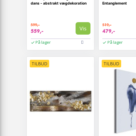
dans - abstrakt vægdekoration
Entanglement
599,-
519,-
Vis
559,-
479,-
På lager
På lager
TILBUD
TILBUD