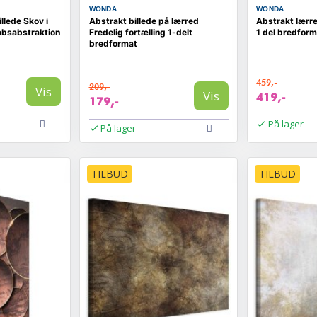
WONDA
WONDA
llede Skov i
Abstrakt billede på lærred
Abstrakt lærr
absabstraktion
Fredelig fortælling 1-delt
1 del bredform
bredformat
459,-
209,-
Vis
Vis
419,-
179,-
På lager
På lager
TILBUD
TILBUD