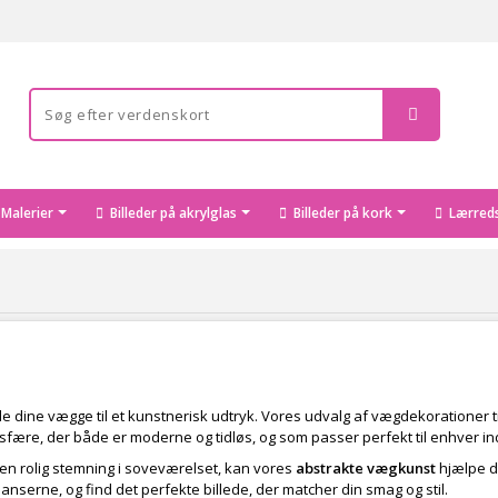
Malerier
Billeder på akrylglas
Billeder på kork
Lærreds
le dine vægge til et kunstnerisk udtryk. Vores udvalg af vægdekorationer t
sfære, der både er moderne og tidløs, og som passer perfekt til enhver ind
e en rolig stemning i soveværelset, kan vores
abstrakte vægkunst
hjælpe di
nserne, og find det perfekte billede, der matcher din smag og stil.