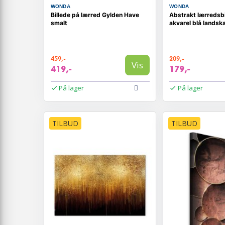
WONDA
WONDA
Billede på lærred Gylden Have
Abstrakt lærredsbi
smalt
akvarel blå landsk
459,-
209,-
Vis
419,-
179,-
På lager
På lager
TILBUD
TILBUD