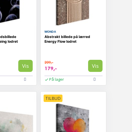
WONDA
dsbillede
Abstrakt billede på lærred
eing lodret
Energy Flow lodret
209,-
Vis
Vis
179,-
På lager
TILBUD