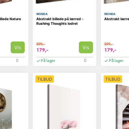
WONDA
WONDA
llede Nature
Abstrakt billede på lærred -
Abstrakt lærre
Rushing Thoughts lodret
209,-
209,-
Vis
Vis
179,-
179,-
På lager
På lager
TILBUD
TILBUD