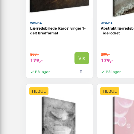
WONDA
WONDA
Lærredsbillede Ikaros' vinger 1-
Abstrakt lærredsb
delt bredformat
Tide lodret
209,-
209,-
Vis
179,-
179,-
På lager
På lager
TILBUD
TILBUD