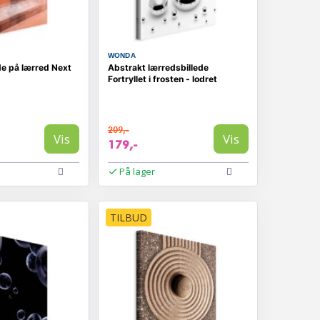
WONDA
de på lærred Next
Abstrakt lærredsbillede
Fortryllet i frosten - lodret
209,-
Vis
Vis
179,-
På lager
TILBUD