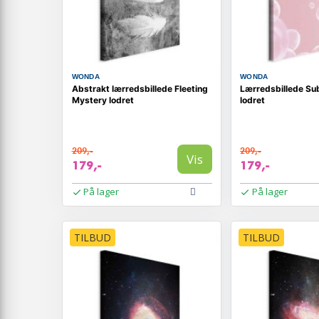
WONDA
WONDA
Abstrakt lærredsbillede Fleeting
Lærredsbillede Subt
Mystery lodret
lodret
209,-
209,-
Vis
179,-
179,-
På lager
På lager
TILBUD
TILBUD