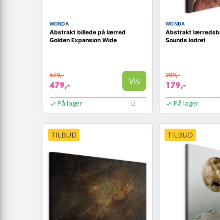
WONDA
WONDA
Abstrakt billede på lærred
Abstrakt lærredsbi
Golden Expansion Wide
Sounds lodret
519,-
209,-
Vis
479,-
179,-
På lager
På lager
TILBUD
TILBUD