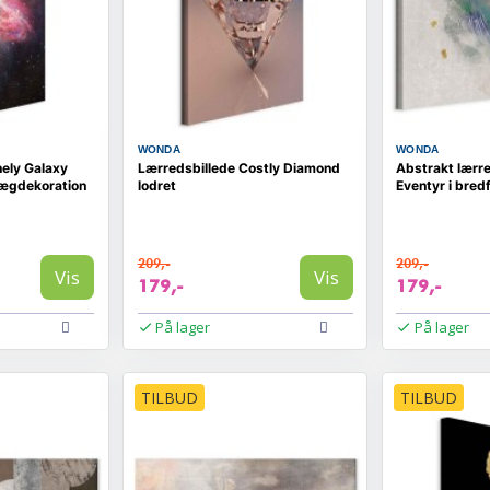
WONDA
WONDA
nely Galaxy
Lærredsbillede Costly Diamond
Abstrakt lærre
vægdekoration
lodret
Eventyr i bred
209,-
209,-
Vis
Vis
179,-
179,-
På lager
På lager
TILBUD
TILBUD