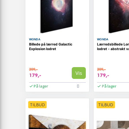
WONDA
WONDA
Billede på lærred Galactic
Lærredsbillede Lo
Explosion lodret
lodret - abstrakt 
209,-
209,-
Vis
179,-
179,-
På lager
På lager
TILBUD
TILBUD