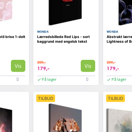
WONDA
WONDA
il brise 1-delt
Lærredsbillede Red Lips - sort
Abstrakt lærre
baggrund med engelsk tekst
Lightness of B
209,-
209,-
Vis
Vis
179,-
179,-
På lager
På lager
TILBUD
TILBUD