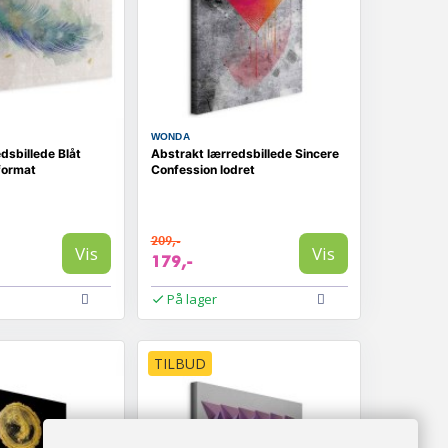
WONDA
dsbillede Blåt
Abstrakt lærredsbillede Sincere
format
Confession lodret
209,-
Vis
Vis
179,-
På lager
TILBUD