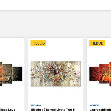
TILBUD
TILBUD
WONDA
WONDA
llede Love
Billede på lærred Livets Træ 1-
Lærredsbilled