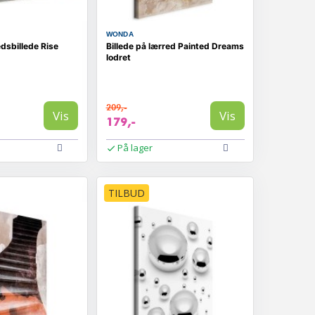
WONDA
dsbillede Rise
Billede på lærred Painted Dreams
lodret
209,-
Vis
Vis
179,-
På lager
TILBUD