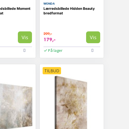
WONDA
edsbillede Moment
Lærredsbillede Hidden Beauty
at
bredformat
209,-
Vis
Vis
179,-
På lager
TILBUD