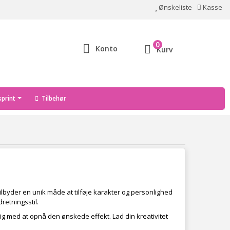
Ønskeliste
Kasse
0
Konto
Kurv
print
Tilbehør
ilbyder en unik måde at tilføje karakter og personlighed
retningsstil.
g med at opnå den ønskede effekt. Lad din kreativitet