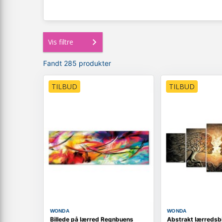
Vis filtre
Fandt 285 produkter
TILBUD
TILBUD
WONDA
WONDA
Billede på lærred Regnbuens
Abstrakt lærredsbi