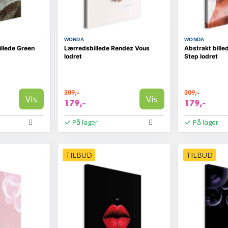
WONDA
WONDA
illede Green
Lærredsbillede Rendez Vous
Abstrakt bille
lodret
Step lodret
209,-
209,-
Vis
Vis
179,-
179,-
På lager
På lager
TILBUD
TILBUD