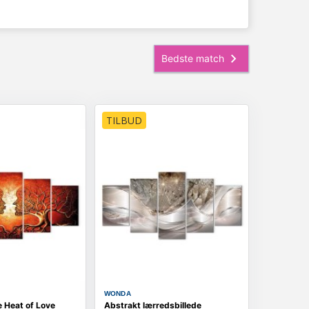
TILBUD
WONDA
e Heat of Love
Abstrakt lærredsbillede