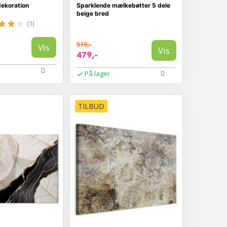
ekoration
Sparklende mælkebøtter 5 dele
beige bred
(1)
519,-
Vis
Vis
479,-
På lager
TILBUD