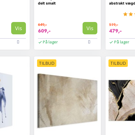
delt smalt
abstrakt vægd
649,-
519,-
Vis
Vis
609,-
479,-
På lager
På lager
TILBUD
TILBUD