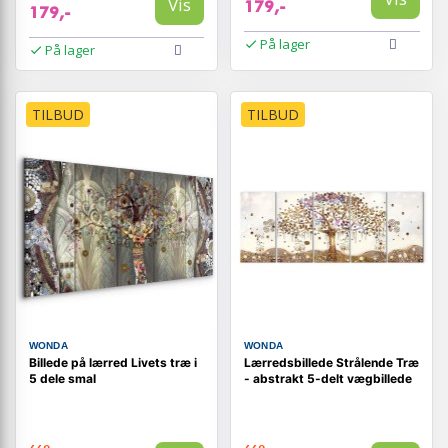
Vis
179,-
179,-
På lager
På lager
TILBUD
TILBUD
WONDA
WONDA
Billede på lærred Livets træ i
Lærredsbillede Strålende Træ
5 dele smal
- abstrakt 5-delt vægbillede