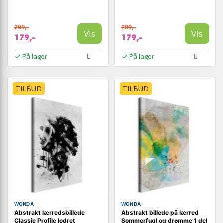
209,-
209,-
Vis
Vis
179,-
179,-
På lager
På lager
TILBUD
TILBUD
WONDA
WONDA
Abstrakt lærredsbillede
Abstrakt billede på lærred
Classic Profile lodret
Sommerfugl og drømme 1 del