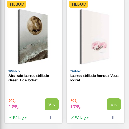
TILBUD
TILBUD
WONDA
WONDA
Abstrakt lærredsbillede
Lærredsbillede Rendez Vous
Green Tide lodret
lodret
209,-
209,-
Vis
Vis
179,-
179,-
På lager
På lager