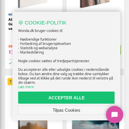
WONDA
WONDA
Abstrakt lærredsbillede
Lærredsbillede Mountain
🍪 COOKIE-POLITIK
Geometrisk landskab 1-delt
Serpentine lodret
vertikalt
vægdekoration
Wonda.dk bruger cookies til
- Nødvendige funktioner
- Forbedring af brugeroplevelsen
209,-
209,-
- Statistik og webanalyse
Vis
Vis
179,-
179,-
- Markedsføring
Nogle cookies sættes af tredjepartstjenester.
På lager
På lager
Du accepterer alle eller udvalgte cookies i nedenstående
bokse. Du kan ændre dine valg og trække dine samtykker
tilbage ved at klikke på det runde ikon nederst til venstre på
TILBUD
TILBUD
din skærm.
Læs mere
ACCEPTER ALLE
Tilpas Cookies