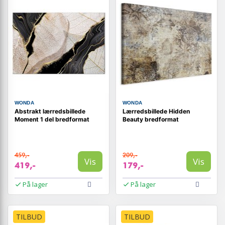
WONDA
WONDA
Abstrakt lærredsbillede
Lærredsbillede Hidden
Moment 1 del bredformat
Beauty bredformat
459,-
209,-
Vis
Vis
419,-
179,-
På lager
På lager
TILBUD
TILBUD