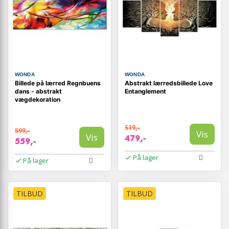
WONDA
WONDA
Billede på lærred Regnbuens
Abstrakt lærredsbillede Love
dans - abstrakt
Entanglement
vægdekoration
519,-
599,-
Vis
Vis
479,-
559,-
På lager
På lager
TILBUD
TILBUD