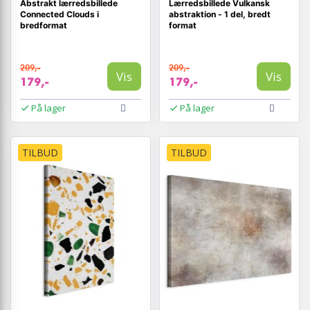
Abstrakt lærredsbillede
Lærredsbillede Vulkansk
Connected Clouds i
abstraktion - 1 del, bredt
bredformat
format
209,-
209,-
Vis
Vis
179,-
179,-
På lager
På lager
TILBUD
TILBUD