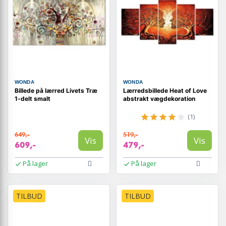
WONDA
WONDA
Billede på lærred Livets Træ
Lærredsbillede Heat of Love
1-delt smalt
abstrakt vægdekoration
(1)
649,-
519,-
Vis
Vis
609,-
479,-
På lager
På lager
TILBUD
TILBUD