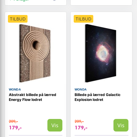
TILBUD
TILBUD
WONDA
WONDA
Abstrakt billede på lærred
Billede på lærred Galactic
Energy Flow lodret
Explosion lodret
209,-
209,-
Vis
Vis
179,-
179,-