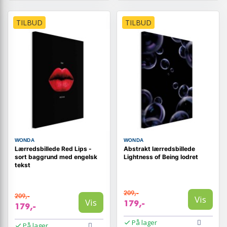
TILBUD
TILBUD
WONDA
WONDA
Lærredsbillede Red Lips -
Abstrakt lærredsbillede
sort baggrund med engelsk
Lightness of Being lodret
tekst
209,-
209,-
Vis
Vis
179,-
179,-
På lager
På lager