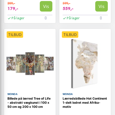
209,-
599,-
Vis
Vis
179,-
559,-
På lager
På lager
TILBUD
TILBUD
WONDA
WONDA
Billede på lærred Tree of Life
Lærredsbillede Hot Continent
- abstrakt vægkunst i 100 x
1-delt lodret med Afrika-
50 cm og 200 x 100 cm
motiv