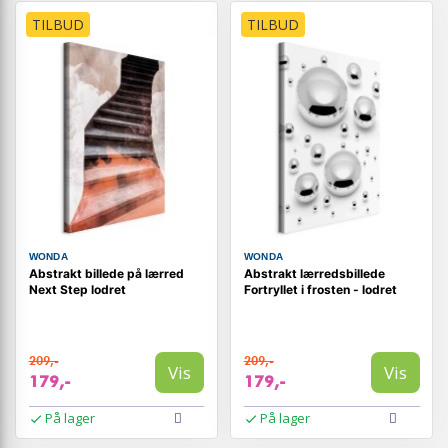
TILBUD
TILBUD
WONDA
WONDA
Abstrakt billede på lærred
Abstrakt lærredsbillede
Next Step lodret
Fortryllet i frosten - lodret
209,-
209,-
Vis
Vis
179,-
179,-
På lager
På lager