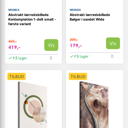
WONDA
WONDA
Abstrakt lærredsbillede
Abstrakt lærredsbillede
Kontemplation 1-delt smalt -
Bølger i sandet Wide
første variant
209,-
459,-
Vis
Vis
179,-
419,-
På lager
På lager
TILBUD
TILBUD