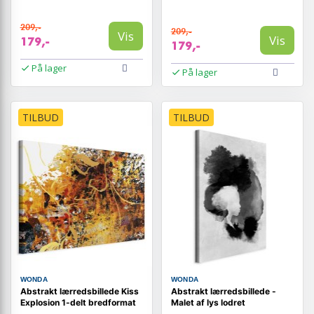
209,-
209,-
Vis
Vis
179,-
179,-
På lager
På lager
TILBUD
TILBUD
WONDA
WONDA
Abstrakt lærredsbillede Kiss
Abstrakt lærredsbillede -
Explosion 1-delt bredformat
Malet af lys lodret