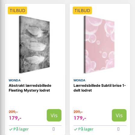
TILBUD
TILBUD
WONDA
WONDA
Abstrakt lærredsbillede
Lærredsbillede Subtil brise 1-
Fleeting Mystery lodret
delt lodret
209,-
209,-
Vis
Vis
179,-
179,-
På lager
På lager