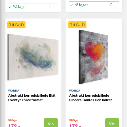
På lager
På lager
TILBUD
TILBUD
WONDA
WONDA
Abstrakt lærredsbillede Blåt
Abstrakt lærredsbillede
Eventyr i bredformat
Sincere Confession lodret
209,-
209,-
Vis
Vis
179,-
179,-