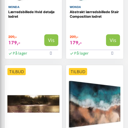
WONDA
WONDA
Lærredsbillede Hvid detalje
Abstrakt lærredsbillede Stair
lodret
Composition lodret
209,-
209,-
Vis
Vis
179,-
179,-
På lager
På lager
TILBUD
TILBUD