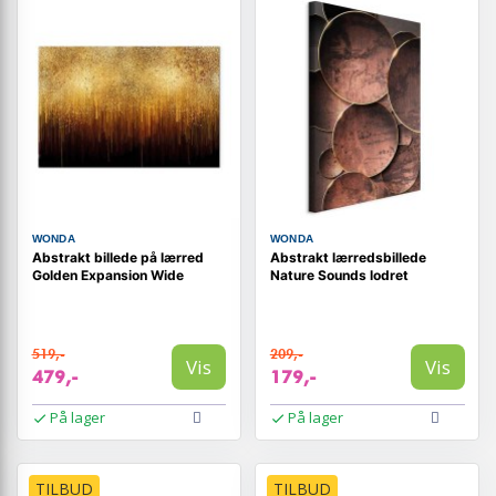
WONDA
WONDA
Abstrakt billede på lærred
Abstrakt lærredsbillede
Golden Expansion Wide
Nature Sounds lodret
519,-
209,-
Vis
Vis
479,-
179,-
På lager
På lager
TILBUD
TILBUD