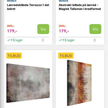
WONDA
WONDA
Lærredsbillede Terrazzo 1 del
Abstrakt billede på lærred -
lodret
Magisk Talisman i bredformat
209,-
209,-
Vis
Vis
179,-
179,-
På lager
På lager
TILBUD
TILBUD