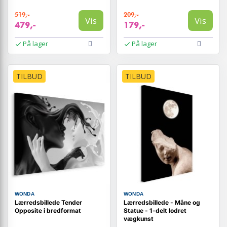
519,-
209,-
Vis
Vis
479,-
179,-
På lager
På lager
TILBUD
TILBUD
WONDA
WONDA
Lærredsbillede Tender
Lærredsbillede - Måne og
Opposite i bredformat
Statue - 1-delt lodret
vægkunst