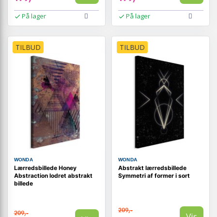
På lager
På lager
TILBUD
TILBUD
WONDA
WONDA
Lærredsbillede Honey
Abstrakt lærredsbillede
Abstraction lodret abstrakt
Symmetri af former i sort
billede
209,-
209,-
Vis