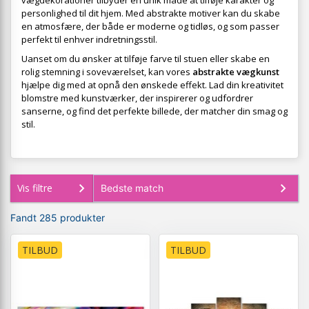
vægdekorationer tilbyder en unik måde at tilføje karakter og
personlighed til dit hjem. Med abstrakte motiver kan du skabe
en atmosfære, der både er moderne og tidløs, og som passer
perfekt til enhver indretningsstil.
Uanset om du ønsker at tilføje farve til stuen eller skabe en
rolig stemning i soveværelset, kan vores
abstrakte vægkunst
hjælpe dig med at opnå den ønskede effekt. Lad din kreativitet
blomstre med kunstværker, der inspirerer og udfordrer
sanserne, og find det perfekte billede, der matcher din smag og
stil.
Vis filtre
Fandt 285 produkter
TILBUD
TILBUD