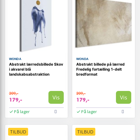
WONDA
WONDA
Abstrakt lærredsbillede Skov
Abstrakt billede på lærred
i akvarel blå
Fredelig fortælling 1-delt
landskabsabstraktion
bredformat
209,-
209,-
Vis
Vis
179,-
179,-
På lager
På lager
TILBUD
TILBUD