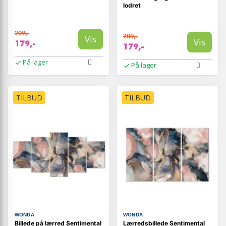
lodret
209,-
209,-
Vis
Vis
179,-
179,-
På lager
På lager
TILBUD
TILBUD
WONDA
WONDA
Billede på lærred Sentimental
Lærredsbillede Sentimental