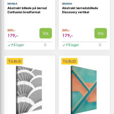
WONDA
WONDA
Abstrakt billede på lærred
Abstrakt lærredsbillede
Confusion bredformat
Discovery vertikal
209,-
209,-
Vis
Vis
179,-
179,-
På lager
På lager
TILBUD
TILBUD