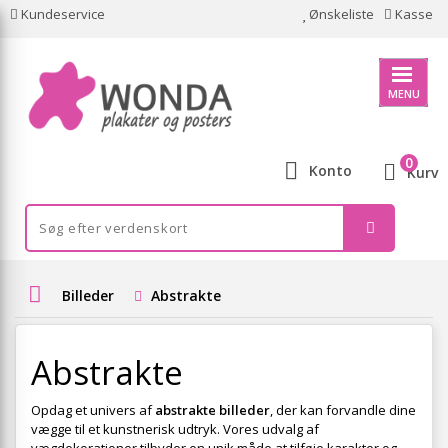
Kundeservice
Ønskeliste
Kasse
MENU
0
Konto
Kurv
Billeder
Abstrakte
Abstrakte
Opdag et univers af
abstrakte billeder
, der kan forvandle dine
vægge til et kunstnerisk udtryk. Vores udvalg af