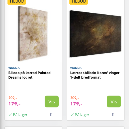
TILBUD
TILBUD
WONDA
WONDA
Billede på lærred Painted
Lærredsbillede Ikaros' vinger
Dreams lodret
1-delt bredformat
209,-
209,-
Vis
Vis
179,-
179,-
På lager
På lager