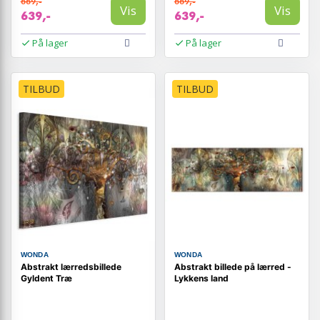
669,-
669,-
Vis
Vis
639,-
639,-
På lager
På lager
TILBUD
TILBUD
WONDA
WONDA
Abstrakt lærredsbillede
Abstrakt billede på lærred -
Gyldent Træ
Lykkens land