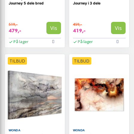
Journey 5 dele bred
Journey i 3 dele
519,-
459,-
Vis
Vis
479,-
419,-
På lager
På lager
TILBUD
TILBUD
WONDA
WONDA