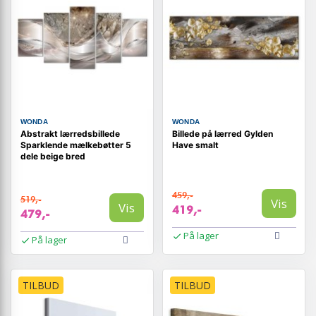
WONDA
WONDA
Abstrakt lærredsbillede
Billede på lærred Gylden
Sparklende mælkebøtter 5
Have smalt
dele beige bred
459,-
519,-
Vis
Vis
419,-
479,-
På lager
På lager
TILBUD
TILBUD