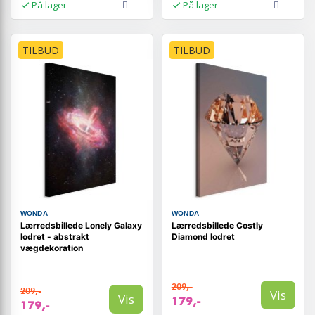
På lager
På lager
TILBUD
TILBUD
WONDA
WONDA
Lærredsbillede Lonely Galaxy
Lærredsbillede Costly
lodret - abstrakt
Diamond lodret
vægdekoration
209,-
209,-
Vis
Vis
179,-
179,-