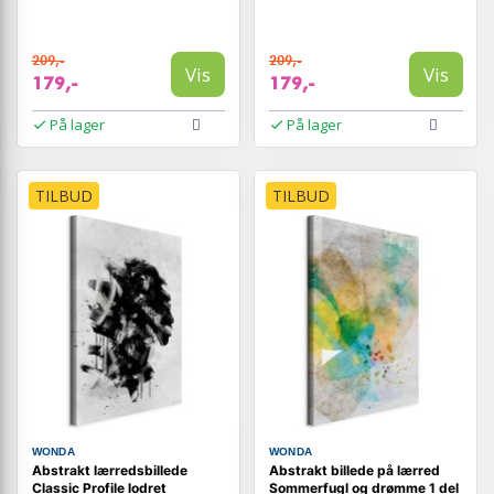
209,-
209,-
Vis
Vis
179,-
179,-
På lager
På lager
TILBUD
TILBUD
WONDA
WONDA
Abstrakt lærredsbillede
Abstrakt billede på lærred
Classic Profile lodret
Sommerfugl og drømme 1 del