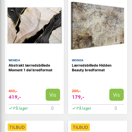
WONDA
WONDA
Abstrakt lærredsbillede
Lærredsbillede Hidden
Moment 1 del bredformat
Beauty bredformat
459,-
209,-
Vis
Vis
419,-
179,-
På lager
På lager
TILBUD
TILBUD