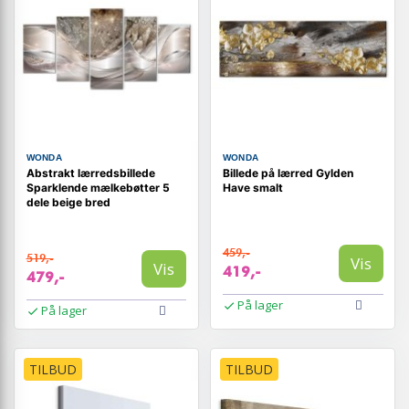
WONDA
WONDA
Abstrakt lærredsbillede
Billede på lærred Gylden
Sparklende mælkebøtter 5
Have smalt
dele beige bred
459,-
519,-
Vis
Vis
419,-
479,-
På lager
På lager
TILBUD
TILBUD