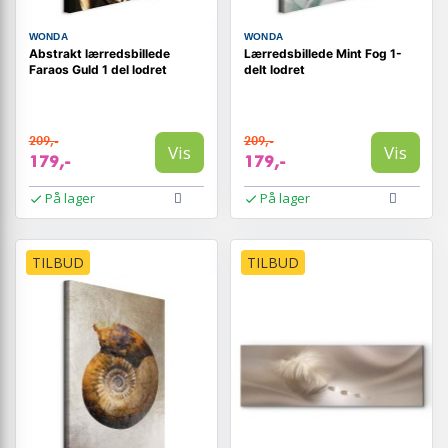
WONDA
WONDA
Abstrakt lærredsbillede
Lærredsbillede Mint Fog 1-
Faraos Guld 1 del lodret
delt lodret
209,-
209,-
Vis
Vis
179,-
179,-
På lager
På lager
TILBUD
TILBUD