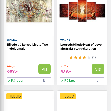
WONDA
WONDA
Billede på lærred Livets Træ
Lærredsbillede Heat of Love
1-delt smalt
abstrakt vægdekoration
(1)
649,-
519,-
Vis
Vis
609,-
479,-
På lager
På lager
TILBUD
TILBUD