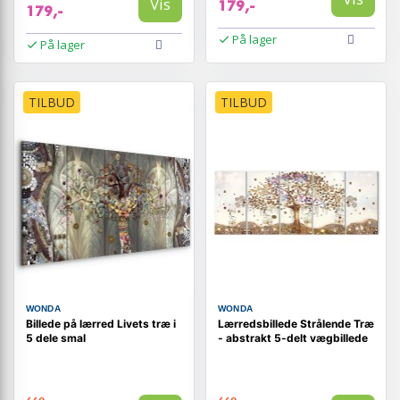
Vis
179,-
179,-
På lager
På lager
TILBUD
TILBUD
WONDA
WONDA
Billede på lærred Livets træ i
Lærredsbillede Strålende Træ
5 dele smal
- abstrakt 5-delt vægbillede