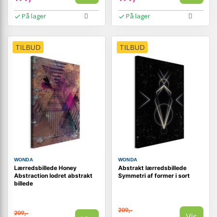
På lager
På lager
TILBUD
TILBUD
WONDA
WONDA
Lærredsbillede Honey
Abstrakt lærredsbillede
Abstraction lodret abstrakt
Symmetri af former i sort
billede
209,-
209,-
Vis