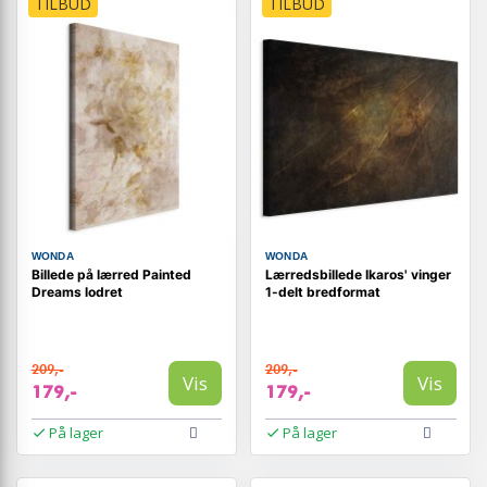
TILBUD
TILBUD
WONDA
WONDA
Billede på lærred Painted
Lærredsbillede Ikaros' vinger
Dreams lodret
1-delt bredformat
209,-
209,-
Vis
Vis
179,-
179,-
På lager
På lager