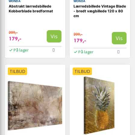
WONDA
WONDA
Abstrakt lærredsbillede
Lærredsbillede Vintage Blade
Kobberblade bredformat
- bredt vægbillede 120 x 80
cm
209,-
209,-
Vis
Vis
179,-
179,-
På lager
På lager
TILBUD
TILBUD