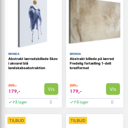
WONDA
WONDA
Abstrakt lærredsbillede Skov
Abstrakt billede på lærred
i akvarel blå
Fredelig fortælling 1-delt
landskabsabstraktion
bredformat
209,-
209,-
Vis
Vis
179,-
179,-
På lager
På lager
TILBUD
TILBUD