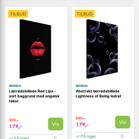
TILBUD
TILBUD
WONDA
WONDA
Lærredsbillede Red Lips -
Abstrakt lærredsbillede
sort baggrund med engelsk
Lightness of Being lodret
tekst
209,-
209,-
Vis
Vis
179,-
179,-
På lager
På lager