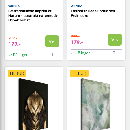
WONDA
WONDA
Lærredsbillede Imprint of
Lærredsbillede Forbidden
Nature - abstrakt naturmotiv
Fruit lodret
i bredformat
209,-
209,-
Vis
Vis
179,-
179,-
På lager
På lager
TILBUD
TILBUD