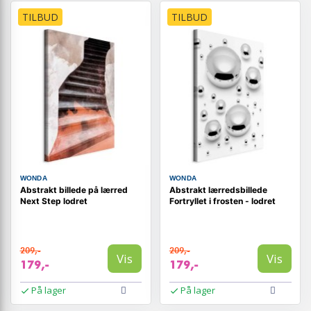
TILBUD
TILBUD
WONDA
WONDA
Abstrakt billede på lærred
Abstrakt lærredsbillede
Next Step lodret
Fortryllet i frosten - lodret
209,-
209,-
Vis
Vis
179,-
179,-
På lager
På lager