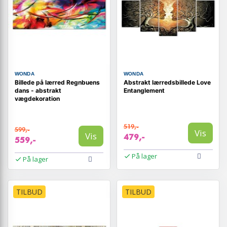
WONDA
WONDA
Billede på lærred Regnbuens
Abstrakt lærredsbillede Love
dans - abstrakt
Entanglement
vægdekoration
519,-
599,-
Vis
Vis
479,-
559,-
På lager
På lager
TILBUD
TILBUD