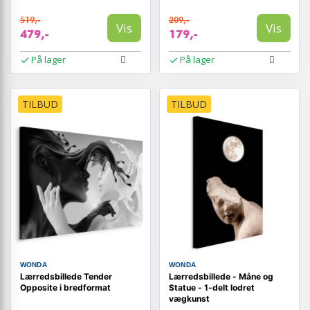
519,-
209,-
Vis
Vis
479,-
179,-
På lager
På lager
TILBUD
TILBUD
WONDA
WONDA
Lærredsbillede Tender
Lærredsbillede - Måne og
Opposite i bredformat
Statue - 1-delt lodret
vægkunst