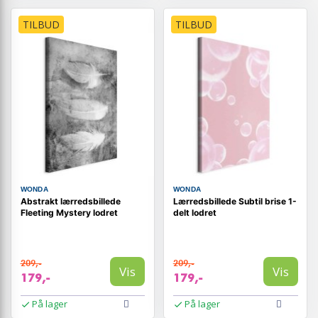
TILBUD
TILBUD
WONDA
WONDA
Abstrakt lærredsbillede
Lærredsbillede Subtil brise 1-
Fleeting Mystery lodret
delt lodret
209,-
209,-
Vis
Vis
179,-
179,-
På lager
På lager