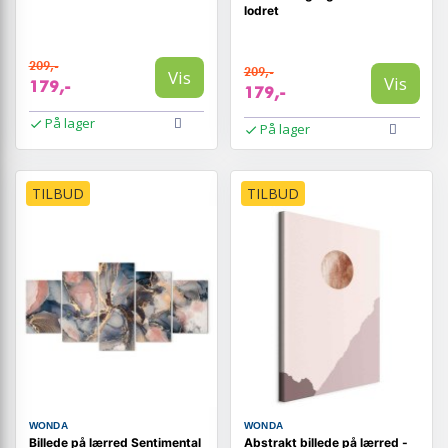
lodret
209,-
209,-
Vis
Vis
179,-
179,-
På lager
På lager
TILBUD
TILBUD
WONDA
WONDA
Billede på lærred Sentimental
Abstrakt billede på lærred -