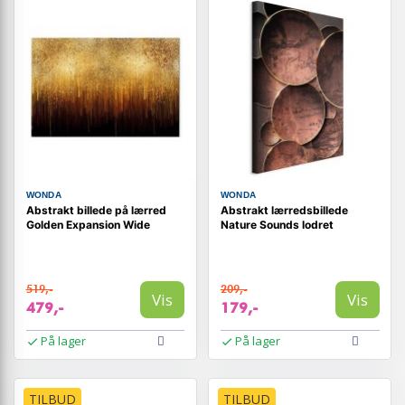
WONDA
WONDA
Abstrakt billede på lærred
Abstrakt lærredsbillede
Golden Expansion Wide
Nature Sounds lodret
519,-
209,-
Vis
Vis
479,-
179,-
På lager
På lager
TILBUD
TILBUD