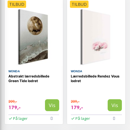
TILBUD
TILBUD
WONDA
WONDA
Abstrakt lærredsbillede
Lærredsbillede Rendez Vous
Green Tide lodret
lodret
209,-
209,-
Vis
Vis
179,-
179,-
På lager
På lager