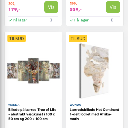
209,-
599,-
Vis
Vis
179,-
559,-
På lager
På lager
TILBUD
TILBUD
WONDA
WONDA
Billede på lærred Tree of Life
Lærredsbillede Hot Continent
- abstrakt vægkunst i 100 x
1-delt lodret med Afrika-
50 cm og 200 x 100 cm
motiv