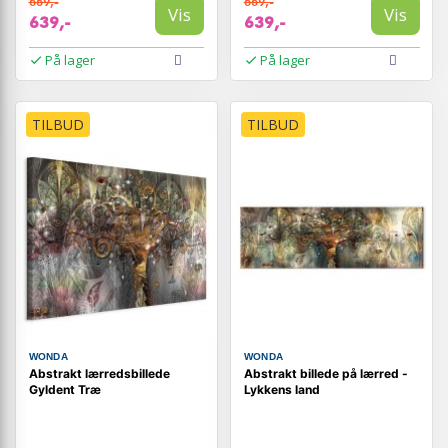
669,-
669,-
Vis
Vis
639,-
639,-
På lager
På lager
TILBUD
TILBUD
WONDA
WONDA
Abstrakt lærredsbillede
Abstrakt billede på lærred -
Gyldent Træ
Lykkens land