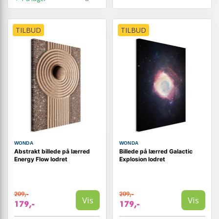
TILBUD
TILBUD
WONDA
WONDA
Abstrakt billede på lærred
Billede på lærred Galactic
Energy Flow lodret
Explosion lodret
209,-
209,-
Vis
Vis
179,-
179,-