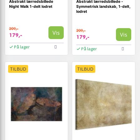
Abstrakt lærredsbillede
Abstrakt lærredsbillede -
Night Walk 1-delt lodret
Symmetrisk landskab, 1-delt,
lodret
209,-
209,-
Vis
Vis
179,-
179,-
På lager
På lager
TILBUD
TILBUD