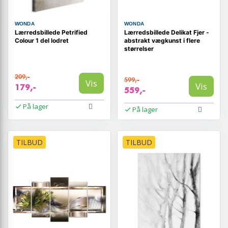
WONDA
WONDA
Lærredsbillede Petrified
Lærredsbillede Delikat Fjer -
Colour 1 del lodret
abstrakt vægkunst i flere
størrelser
209,-
599,-
Vis
Vis
179,-
559,-
På lager
På lager
TILBUD
TILBUD