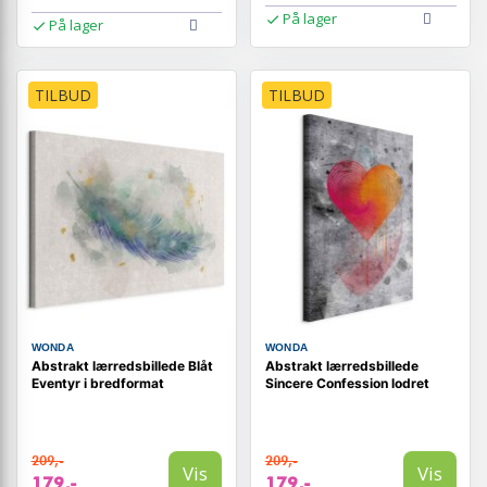
På lager
På lager
TILBUD
TILBUD
WONDA
WONDA
Abstrakt lærredsbillede Blåt
Abstrakt lærredsbillede
Eventyr i bredformat
Sincere Confession lodret
209,-
209,-
Vis
Vis
179,-
179,-