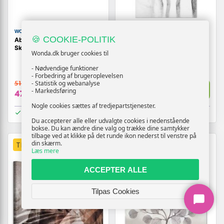
WONDA
WONDA
🍪 COOKIE-POLITIK
Abstrakt billede på lærred
Abstrakt billede på lærred
Skønhedens ramme
Way to Nature - vertikalt
Wonda.dk bruger cookies til
(1)
- Nødvendige funktioner
- Forbedring af brugeroplevelsen
- Statistik og webanalyse
519,-
209,-
Vis
Vis
- Markedsføring
479,-
179,-
Nogle cookies sættes af tredjepartstjenester.
På lager
På lager
Du accepterer alle eller udvalgte cookies i nedenstående
bokse. Du kan ændre dine valg og trække dine samtykker
tilbage ved at klikke på det runde ikon nederst til venstre på
din skærm.
TILBUD
TILBUD
Læs mere
ACCEPTER ALLE
Tilpas Cookies