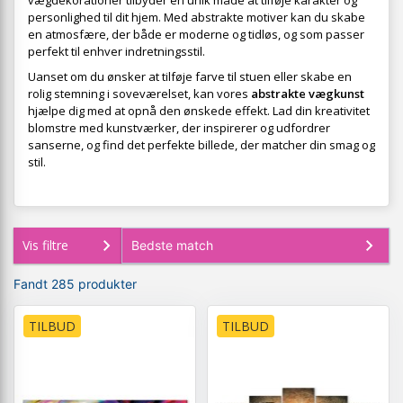
vægdekorationer tilbyder en unik måde at tilføje karakter og
personlighed til dit hjem. Med abstrakte motiver kan du skabe
en atmosfære, der både er moderne og tidløs, og som passer
perfekt til enhver indretningsstil.
Uanset om du ønsker at tilføje farve til stuen eller skabe en
rolig stemning i soveværelset, kan vores
abstrakte vægkunst
hjælpe dig med at opnå den ønskede effekt. Lad din kreativitet
blomstre med kunstværker, der inspirerer og udfordrer
sanserne, og find det perfekte billede, der matcher din smag og
stil.
Vis filtre
Fandt 285 produkter
TILBUD
TILBUD