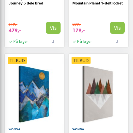
Journey 5 dele bred
Mountain Planet 1-delt lodret
519,-
209,-
Vis
Vis
479,-
179,-
På lager
På lager
TILBUD
TILBUD
WONDA
WONDA