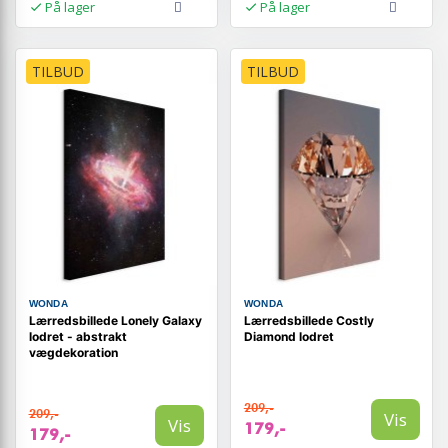
På lager
På lager
TILBUD
TILBUD
WONDA
WONDA
Lærredsbillede Lonely Galaxy
Lærredsbillede Costly
lodret - abstrakt
Diamond lodret
vægdekoration
209,-
209,-
Vis
Vis
179,-
179,-