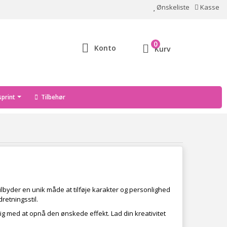
Ønskeliste
Kasse
0
Konto
Kurv
print
Tilbehør
ilbyder en unik måde at tilføje karakter og personlighed
retningsstil.
g med at opnå den ønskede effekt. Lad din kreativitet