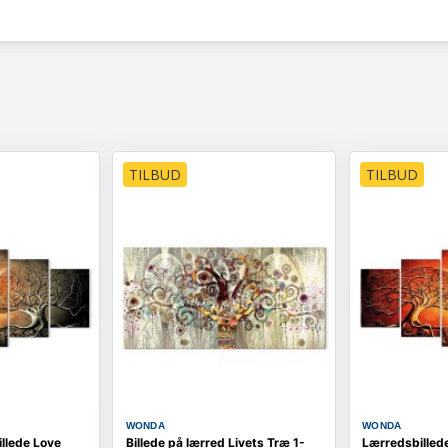
TILBUD
TILBUD
WONDA
WONDA
llede Love
Billede på lærred Livets Træ 1-
Lærredsbilled