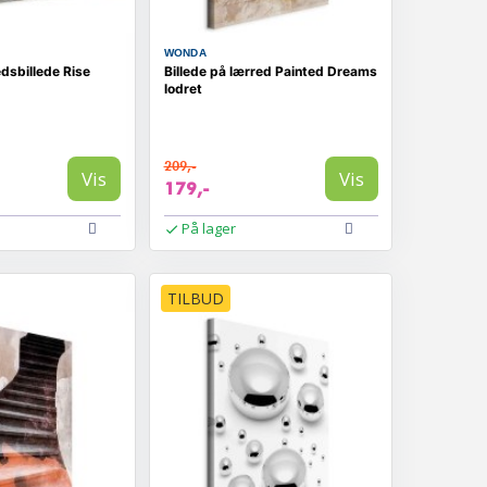
WONDA
dsbillede Rise
Billede på lærred Painted Dreams
lodret
209,-
Vis
Vis
179,-
På lager
TILBUD