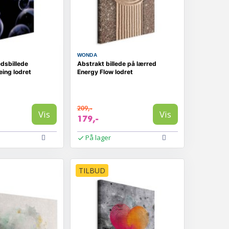
WONDA
dsbillede
Abstrakt billede på lærred
eing lodret
Energy Flow lodret
209,-
Vis
Vis
179,-
På lager
TILBUD