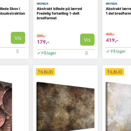
WONDA
WONDA
llede Skov i
Abstrakt billede på lærred
Abstrakt lærr
absabstraktion
Fredelig fortælling 1-delt
1 del bredform
bredformat
459,-
209,-
Vis
Vis
419,-
179,-
På lager
På lager
TILBUD
TILBUD