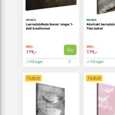
WONDA
WONDA
Lærredsbillede Ikaros' vinger 1-
Abstrakt lærredsb
delt bredformat
Tide lodret
209,-
209,-
Vis
179,-
179,-
På lager
På lager
TILBUD
TILBUD