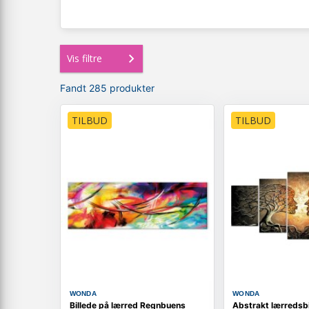
Vis filtre
Fandt 285 produkter
TILBUD
TILBUD
WONDA
WONDA
Billede på lærred Regnbuens
Abstrakt lærredsbi