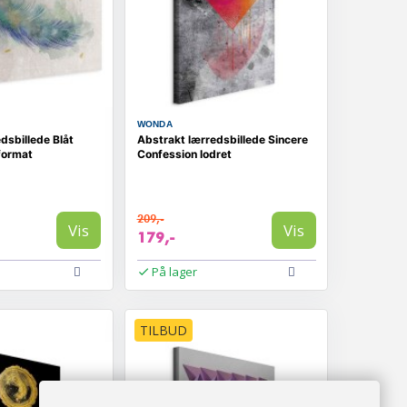
WONDA
dsbillede Blåt
Abstrakt lærredsbillede Sincere
format
Confession lodret
209,-
Vis
Vis
179,-
På lager
TILBUD