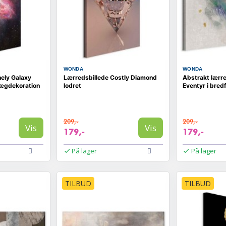
WONDA
WONDA
nely Galaxy
Lærredsbillede Costly Diamond
Abstrakt lærre
vægdekoration
lodret
Eventyr i bred
209,-
209,-
Vis
Vis
179,-
179,-
På lager
På lager
TILBUD
TILBUD