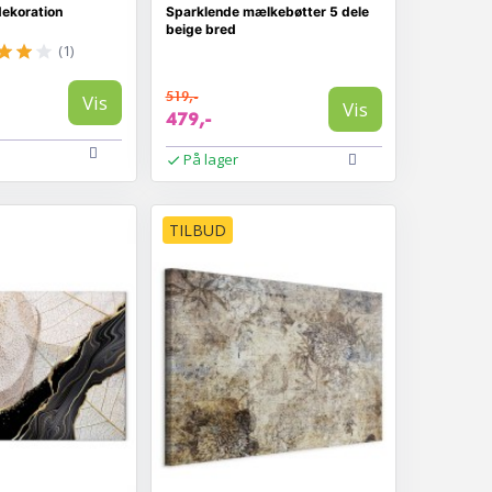
ekoration
Sparklende mælkebøtter 5 dele
beige bred
(1)
519,-
Vis
Vis
479,-
På lager
TILBUD