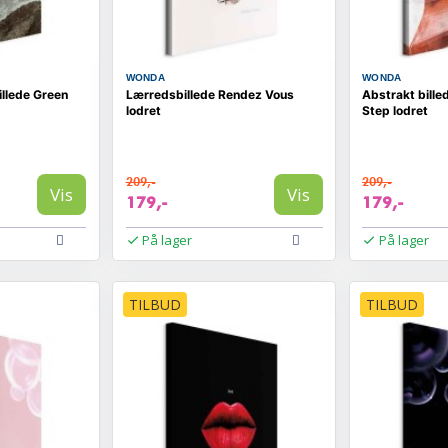
WONDA
WONDA
illede Green
Lærredsbillede Rendez Vous
Abstrakt bille
lodret
Step lodret
209,-
209,-
Vis
Vis
179,-
179,-
På lager
På lager
TILBUD
TILBUD