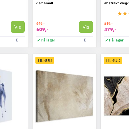
delt smalt
abstrakt vægd
649,-
519,-
Vis
Vis
609,-
479,-
På lager
På lager
TILBUD
TILBUD