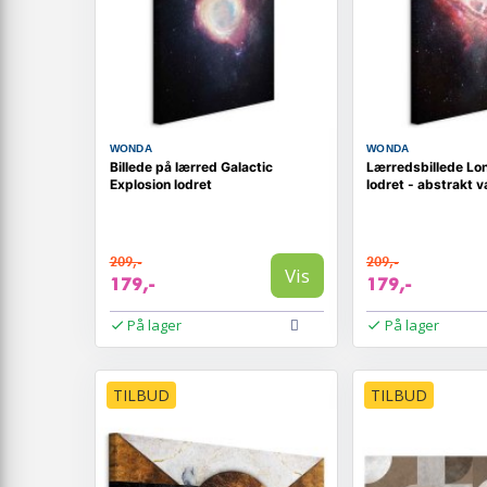
WONDA
WONDA
Billede på lærred Galactic
Lærredsbillede Lo
Explosion lodret
lodret - abstrakt 
209,-
209,-
Vis
179,-
179,-
På lager
På lager
TILBUD
TILBUD