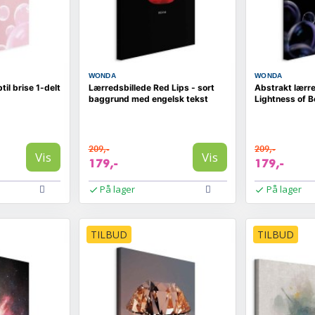
WONDA
WONDA
il brise 1-delt
Lærredsbillede Red Lips - sort
Abstrakt lærre
baggrund med engelsk tekst
Lightness of B
209,-
209,-
Vis
Vis
179,-
179,-
På lager
På lager
TILBUD
TILBUD