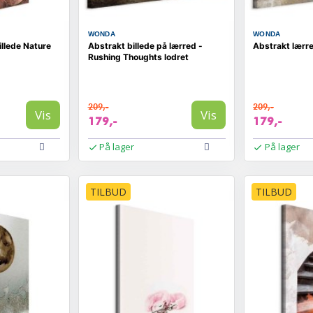
WONDA
WONDA
llede Nature
Abstrakt billede på lærred -
Abstrakt lærre
Rushing Thoughts lodret
209,-
209,-
Vis
Vis
179,-
179,-
På lager
På lager
TILBUD
TILBUD