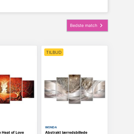
TILBUD
WONDA
e Heat of Love
Abstrakt lærredsbillede