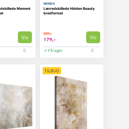
WONDA
edsbillede Moment
Lærredsbillede Hidden Beauty
at
bredformat
209,-
Vis
Vis
179,-
På lager
TILBUD