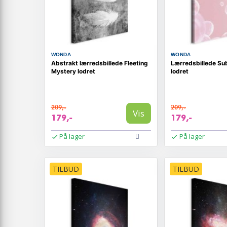
WONDA
WONDA
Abstrakt lærredsbillede Fleeting
Lærredsbillede Subt
Mystery lodret
lodret
209,-
209,-
Vis
179,-
179,-
På lager
På lager
TILBUD
TILBUD