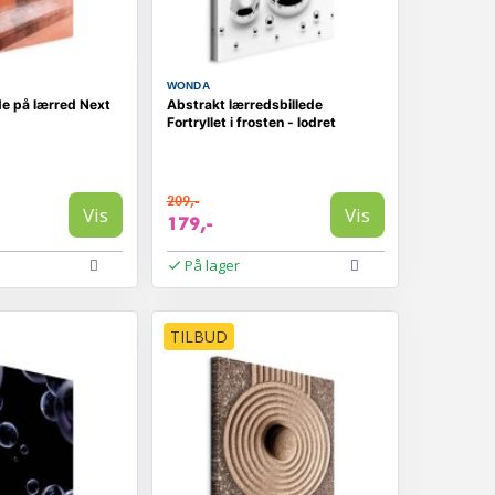
WONDA
de på lærred Next
Abstrakt lærredsbillede
Fortryllet i frosten - lodret
209,-
Vis
Vis
179,-
På lager
TILBUD