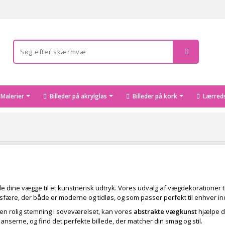
Malerier
Billeder på akrylglas
Billeder på kork
Lærreds
le dine vægge til et kunstnerisk udtryk. Vores udvalg af vægdekorationer t
sfære, der både er moderne og tidløs, og som passer perfekt til enhver ind
e en rolig stemning i soveværelset, kan vores
abstrakte vægkunst
hjælpe di
nserne, og find det perfekte billede, der matcher din smag og stil.