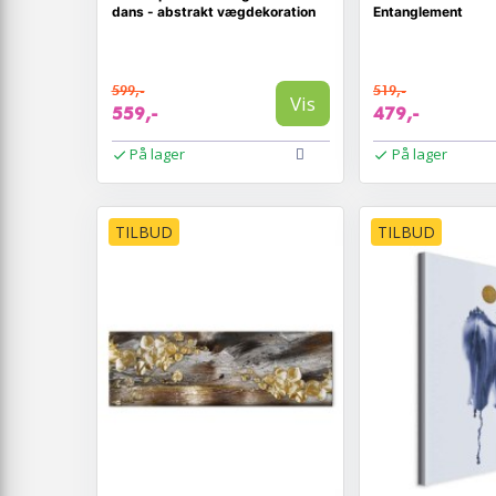
dans - abstrakt vægdekoration
Entanglement
599,-
519,-
Vis
559,-
479,-
På lager
På lager
TILBUD
TILBUD