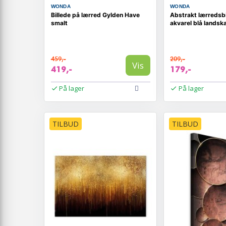
WONDA
WONDA
Billede på lærred Gylden Have
Abstrakt lærredsbi
smalt
akvarel blå landsk
459,-
209,-
Vis
419,-
179,-
På lager
På lager
TILBUD
TILBUD