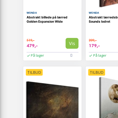
WONDA
WONDA
Abstrakt billede på lærred
Abstrakt lærredsbi
Golden Expansion Wide
Sounds lodret
519,-
209,-
Vis
479,-
179,-
På lager
På lager
TILBUD
TILBUD