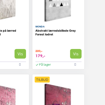
WONDA
de på lærred
Abstrakt lærredsbillede Grey
l
Forest lodret
209,-
Vis
Vis
179,-
På lager
TILBUD