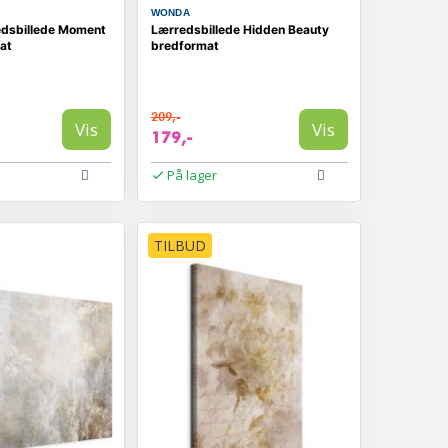
WONDA
edsbillede Moment
Lærredsbillede Hidden Beauty
at
bredformat
209,-
Vis
Vis
179,-
På lager
TILBUD