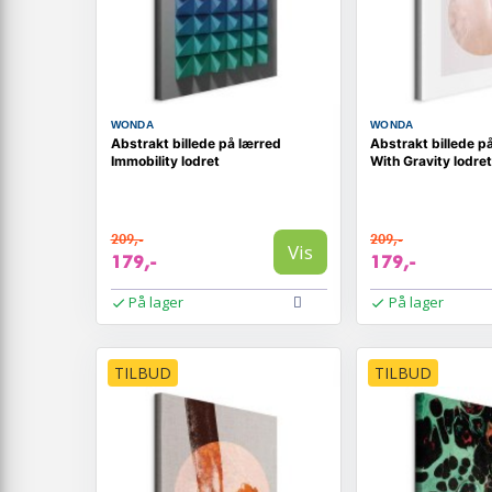
WONDA
WONDA
Abstrakt billede på lærred
Abstrakt billede p
Immobility lodret
With Gravity lodret
209,-
209,-
Vis
179,-
179,-
På lager
På lager
TILBUD
TILBUD