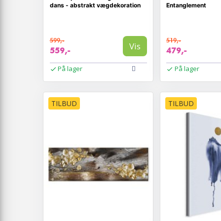
dans - abstrakt vægdekoration
Entanglement
599,-
519,-
Vis
559,-
479,-
På lager
På lager
TILBUD
TILBUD