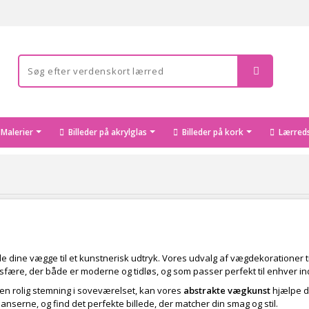
Malerier
Billeder på akrylglas
Billeder på kork
Lærreds
le dine vægge til et kunstnerisk udtryk. Vores udvalg af vægdekorationer t
sfære, der både er moderne og tidløs, og som passer perfekt til enhver ind
e en rolig stemning i soveværelset, kan vores
abstrakte vægkunst
hjælpe di
nserne, og find det perfekte billede, der matcher din smag og stil.