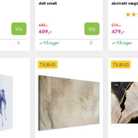
delt smalt
abstrakt vægd
649,-
519,-
Vis
Vis
609,-
479,-
På lager
På lager
TILBUD
TILBUD