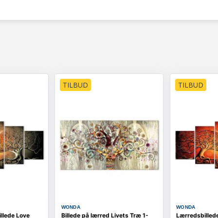
TILBUD
TILBUD
WONDA
WONDA
llede Love
Billede på lærred Livets Træ 1-
Lærredsbilled