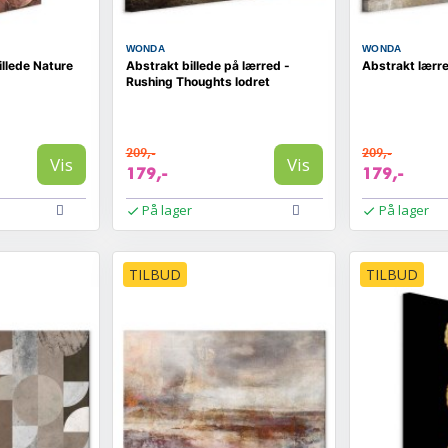
WONDA
WONDA
llede Nature
Abstrakt billede på lærred -
Abstrakt lærre
Rushing Thoughts lodret
209,-
209,-
Vis
Vis
179,-
179,-
På lager
På lager
TILBUD
TILBUD