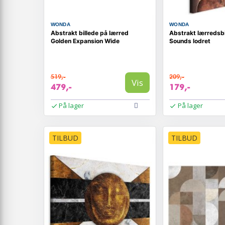
WONDA
WONDA
Abstrakt billede på lærred
Abstrakt lærredsbi
Golden Expansion Wide
Sounds lodret
519,-
209,-
Vis
479,-
179,-
På lager
På lager
TILBUD
TILBUD