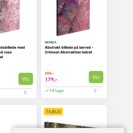
WONDA
edsbillede med
Abstrakt billede på lærred -
på rosa
Crimson Abstraktion lodret
nd
209,-
Vis
Vis
179,-
På lager
TILBUD