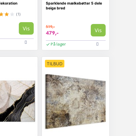
ekoration
Sparklende mælkebøtter 5 dele
beige bred
(1)
519,-
Vis
Vis
479,-
På lager
TILBUD