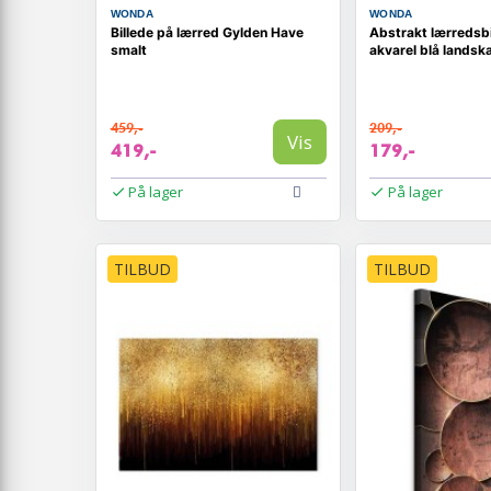
WONDA
WONDA
Billede på lærred Gylden Have
Abstrakt lærredsbi
smalt
akvarel blå landsk
459,-
209,-
Vis
419,-
179,-
På lager
På lager
TILBUD
TILBUD