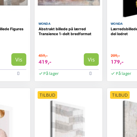
WONDA
WONDA
llede Figures
Abstrakt billede på lærred
Lærredsbilled
Transience 1-delt bredformat
del lodret
459,-
209,-
Vis
Vis
419,-
179,-
På lager
På lager
TILBUD
TILBUD