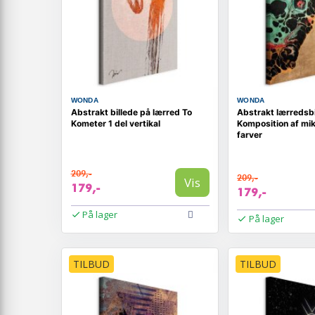
WONDA
WONDA
Abstrakt billede på lærred To
Abstrakt lærredsbi
Kometer 1 del vertikal
Komposition af mik
farver
209,-
209,-
Vis
179,-
179,-
På lager
På lager
TILBUD
TILBUD