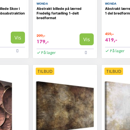
WONDA
WONDA
llede Skov i
Abstrakt billede på lærred
Abstrakt lærr
absabstraktion
Fredelig fortælling 1-delt
1 del bredform
bredformat
459,-
209,-
Vis
Vis
419,-
179,-
På lager
På lager
TILBUD
TILBUD