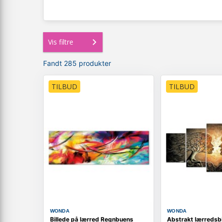
Vis filtre
Fandt 285 produkter
TILBUD
TILBUD
WONDA
WONDA
Billede på lærred Regnbuens
Abstrakt lærredsbi