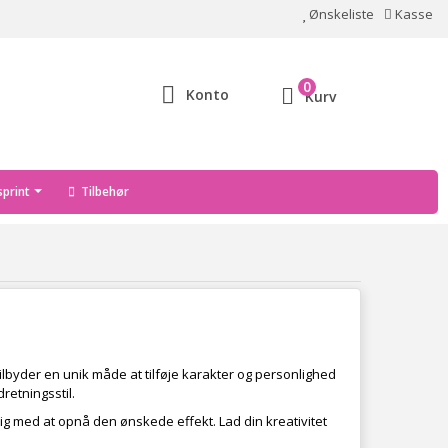
Ønskeliste
Kasse
0
Konto
Kurv
print
Tilbehør
ilbyder en unik måde at tilføje karakter og personlighed
retningsstil.
g med at opnå den ønskede effekt. Lad din kreativitet