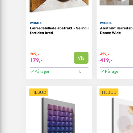
WONDA
WONDA
Lærredsbillede abstrakt - Se ind i
Abstrakt lærredsbi
fortiden bred
Dance Wide
209,-
459,-
Vis
179,-
419,-
På lager
På lager
TILBUD
TILBUD