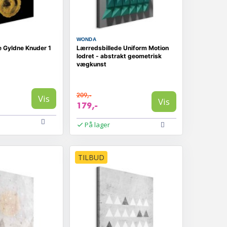
WONDA
e Gyldne Knuder 1
Lærredsbillede Uniform Motion
lodret - abstrakt geometrisk
vægkunst
209,-
Vis
Vis
179,-
På lager
TILBUD