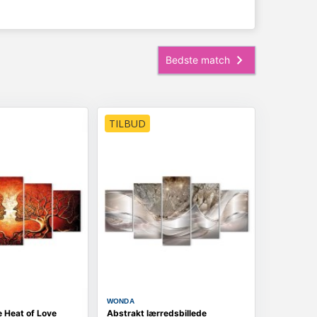
TILBUD
WONDA
e Heat of Love
Abstrakt lærredsbillede