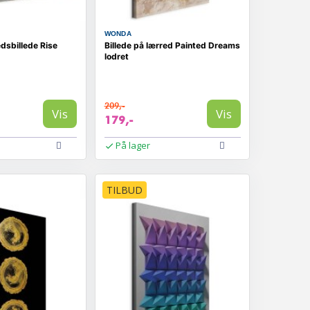
WONDA
dsbillede Rise
Billede på lærred Painted Dreams
lodret
209,-
Vis
Vis
179,-
På lager
TILBUD