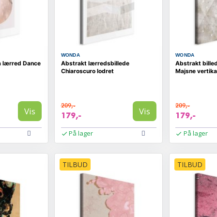
WONDA
WONDA
å lærred Dance
Abstrakt lærredsbillede
Abstrakt bille
Chiaroscuro lodret
Majsne vertika
209,-
209,-
Vis
Vis
179,-
179,-
På lager
På lager
TILBUD
TILBUD