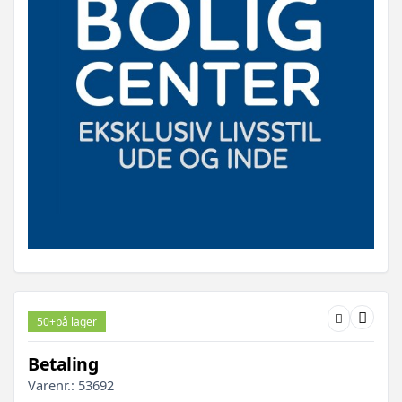
50+
på lager
Betaling
Varenr.:
53692