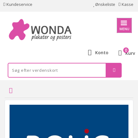
Kundeservice
Ønskeliste
Kasse
MENU
0
Konto
Kurv