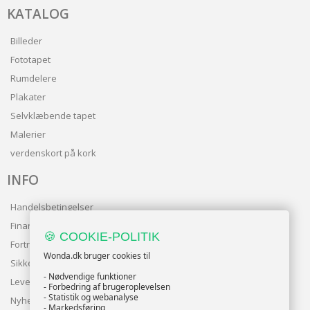
KATALOG
Billeder
Fototapet
Rumdelere
Plakater
Selvklæbende tapet
Malerier
verdenskort på kork
INFO
Handelsbetingelser
Finansering
🍪 COOKIE-POLITIK
Fortrolighedspolitik
Wonda.dk bruger cookies til
Sikker betaling
- Nødvendige funktioner
Levering
- Forbedring af brugeroplevelsen
- Statistik og webanalyse
Nyhedsbrev
- Markedsføring