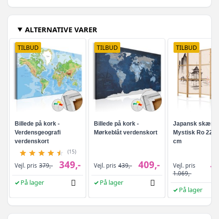
ALTERNATIVE VARER
TILBUD
TILBUD
TILBUD
Billede på kork -
Billede på kork -
Japansk skær
Verdensgeografi
Mørkeblåt verdenskort
Mystisk Ro 225 
verdenskort
cm
(15)
349,-
409,-
Vejl. pris
Vejl. pris
379,-
Vejl. pris
439,-
1.
1.069,-
På lager
På lager
På lager