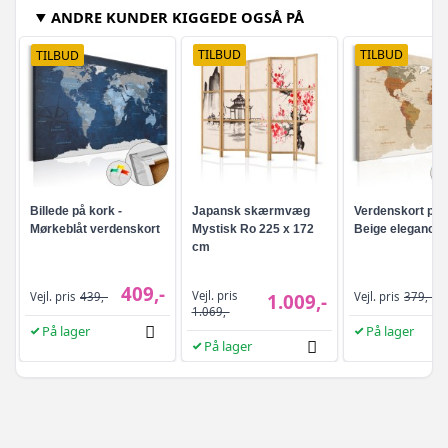
ANDRE KUNDER KIGGEDE OGSÅ PÅ
TILBUD
TILBUD
TILBUD
Billede på kork -
Japansk skærmvæg
Verdenskort på k
Mørkeblåt verdenskort
Mystisk Ro 225 x 172
Beige elegance
cm
409,-
Vejl. pris
Vejl. pris
439,-
1.009,-
Vejl. pris
379,-
1.069,-
På lager
På lager
På lager