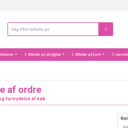
Malerier
Billeder på akrylglas
Billeder på kork
Lærreds
e af ordre
og fortrydelse af køb
Rel
Ka