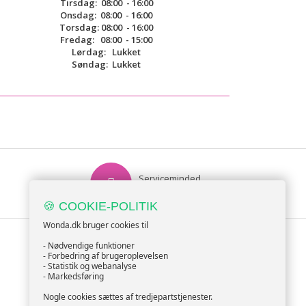
Tirsdag
:
08:00 - 16:00
Onsdag
:
08:00 - 16:00
Torsdag
:
08:00 - 16:00
Fredag
:
08:00 - 15:00
Lørdag
:
Lukket
Søndag: Lukket
Serviceminded
Kundesupport
🍪 COOKIE-POLITIK
Wonda.dk bruger cookies til
TILMELD NYHEDSBREV
- Nødvendige funktioner
- Forbedring af brugeroplevelsen
- Statistik og webanalyse
- Markedsføring
TILMELD
Nogle cookies sættes af tredjepartstjenester.