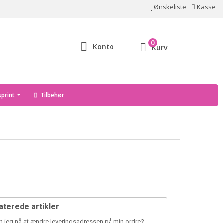
Ønskeliste
Kasse
0
Konto
Kurv
print
Tilbehør
aterede artikler
n jeg nå at ændre leveringsadressen på min ordre?