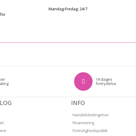
Mandag-Fredag: 24/7
for
ker
14 dages
aling
fortrydelse
ALOG
INFO
Handelsbetingelser
et
Finansering
ere
Fortrolighedspolitik