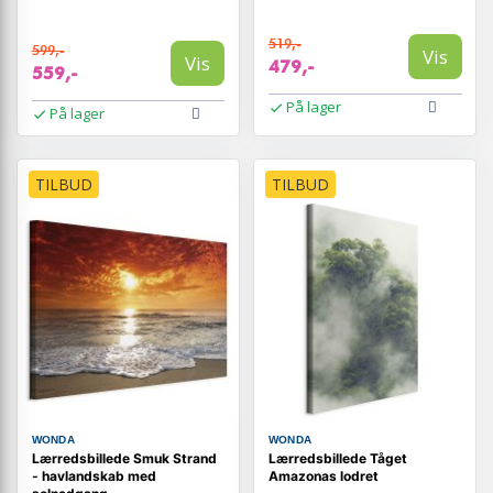
519,-
599,-
Vis
Vis
479,-
559,-
På lager
På lager
TILBUD
TILBUD
WONDA
WONDA
Lærredsbillede Smuk Strand
Lærredsbillede Tåget
- havlandskab med
Amazonas lodret