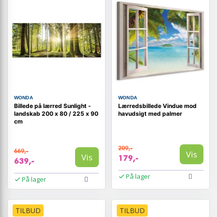
WONDA
WONDA
Billede på lærred Sunlight -
Lærredsbillede Vindue mod
landskab 200 x 80 / 225 x 90
havudsigt med palmer
cm
209,-
669,-
Vis
Vis
179,-
639,-
På lager
På lager
TILBUD
TILBUD