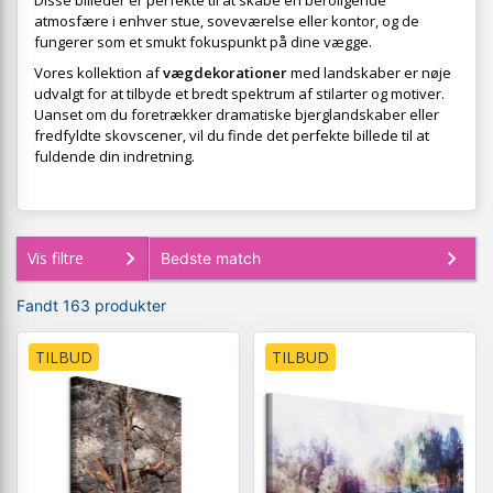
Disse billeder er perfekte til at skabe en beroligende
atmosfære i enhver stue, soveværelse eller kontor, og de
fungerer som et smukt fokuspunkt på dine vægge.
Vores kollektion af
vægdekorationer
med landskaber er nøje
udvalgt for at tilbyde et bredt spektrum af stilarter og motiver.
Uanset om du foretrækker dramatiske bjerglandskaber eller
fredfyldte skovscener, vil du finde det perfekte billede til at
fuldende din indretning.
Vis filtre
Fandt 163 produkter
TILBUD
TILBUD