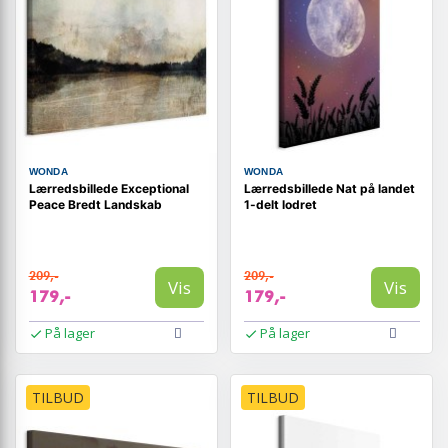
WONDA
WONDA
Lærredsbillede Exceptional
Lærredsbillede Nat på landet
Peace Bredt Landskab
1-delt lodret
209,-
209,-
Vis
Vis
179,-
179,-
På lager
På lager
TILBUD
TILBUD