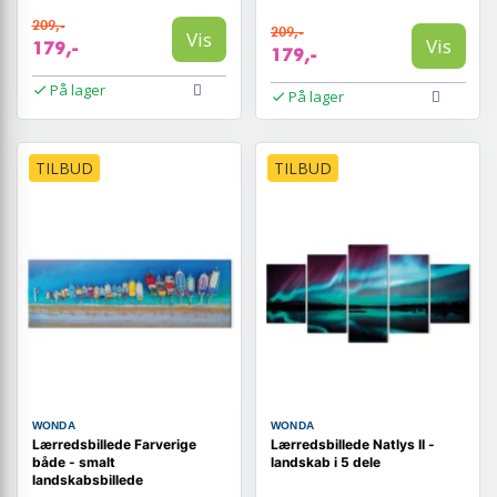
209,-
209,-
Vis
Vis
179,-
179,-
På lager
På lager
TILBUD
TILBUD
WONDA
WONDA
Lærredsbillede Farverige
Lærredsbillede Natlys II -
både - smalt
landskab i 5 dele
landskabsbillede