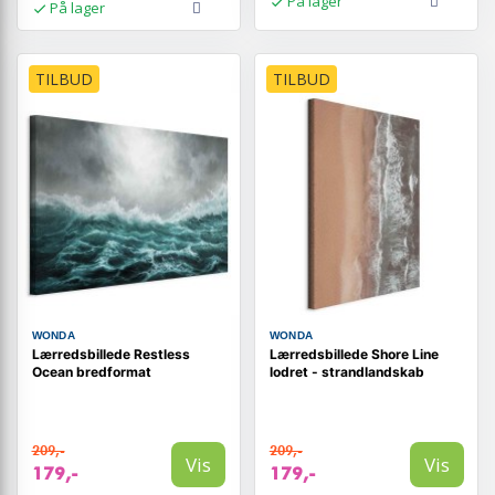
På lager
På lager
TILBUD
TILBUD
WONDA
WONDA
Lærredsbillede Restless
Lærredsbillede Shore Line
Ocean bredformat
lodret - strandlandskab
209,-
209,-
Vis
Vis
179,-
179,-