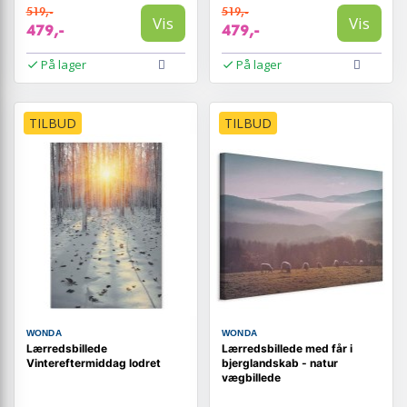
519,-
519,-
Vis
Vis
479,-
479,-
På lager
På lager
TILBUD
TILBUD
WONDA
WONDA
Lærredsbillede
Lærredsbillede med får i
Vintereftermiddag lodret
bjerglandskab - natur
vægbillede