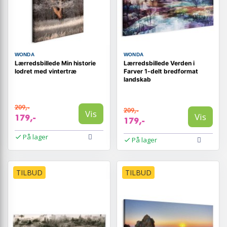
WONDA
WONDA
Lærredsbillede Min historie
Lærredsbillede Verden i
lodret med vintertræ
Farver 1-delt bredformat
landskab
209,-
209,-
Vis
Vis
179,-
179,-
På lager
På lager
TILBUD
TILBUD