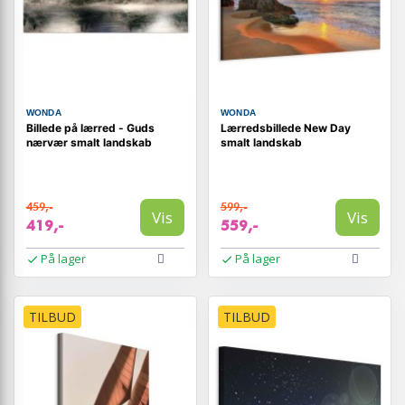
WONDA
WONDA
Billede på lærred - Guds
Lærredsbillede New Day
nærvær smalt landskab
smalt landskab
459,-
599,-
Vis
Vis
419,-
559,-
På lager
På lager
TILBUD
TILBUD