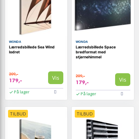
WONDA
WONDA
Lærredsbillede Sea Wind
Lærredsbillede Space
lodret
bredformat med
stjernehimmel
209,-
209,-
Vis
Vis
179,-
179,-
På lager
På lager
TILBUD
TILBUD