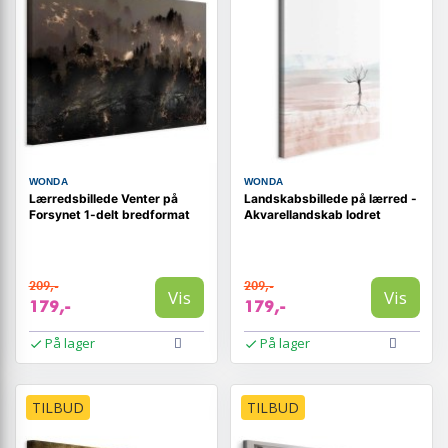
WONDA
WONDA
Lærredsbillede Venter på
Landskabsbillede på lærred -
Forsynet 1-delt bredformat
Akvarellandskab lodret
209,-
209,-
Vis
Vis
179,-
179,-
På lager
På lager
TILBUD
TILBUD