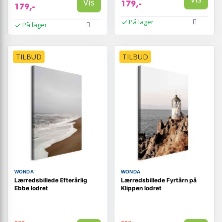
Vis
179,-
179,-
På lager
På lager
TILBUD
TILBUD
WONDA
WONDA
Lærredsbillede Efterårlig
Lærredsbillede Fyrtårn på
Ebbe lodret
Klippen lodret