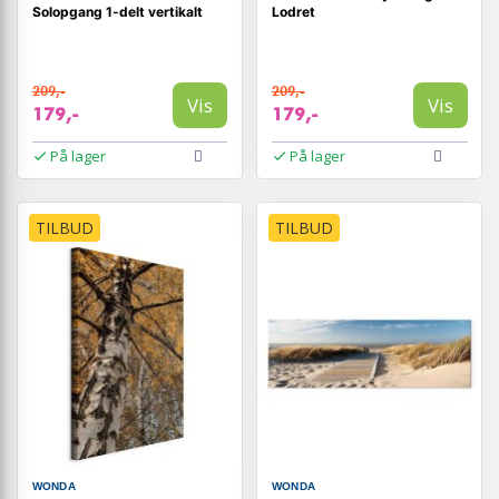
Solopgang 1-delt vertikalt
Lodret
209,-
209,-
Vis
Vis
179,-
179,-
På lager
På lager
TILBUD
TILBUD
WONDA
WONDA