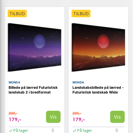
TILBUD
TILBUD
WONDA
WONDA
Billede på lærred Futuristisk
Landskabsbillede på lærred -
landskab 2 i bredformat
Futuristisk landskab Wide
209,-
209,-
Vis
Vis
179,-
179,-
På lager
På lager