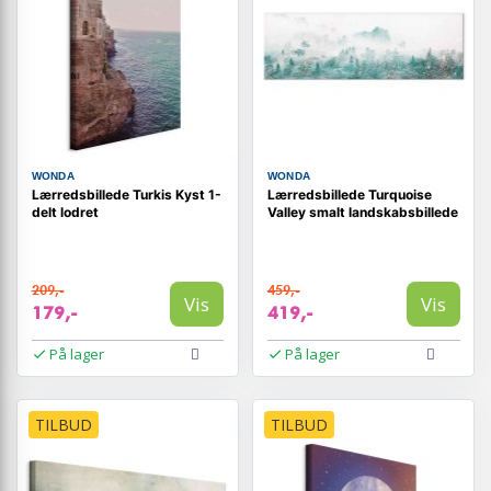
WONDA
WONDA
Lærredsbillede Turkis Kyst 1-
Lærredsbillede Turquoise
delt lodret
Valley smalt landskabsbillede
209,-
459,-
Vis
Vis
179,-
419,-
På lager
På lager
TILBUD
TILBUD