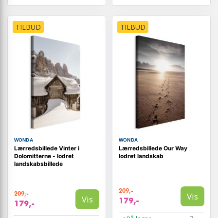
TILBUD
TILBUD
WONDA
WONDA
Lærredsbillede Vinter i
Lærredsbillede Our Way
Dolomitterne - lodret
lodret landskab
landskabsbillede
209,-
209,-
Vis
Vis
179,-
179,-