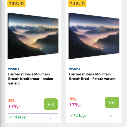
TILBUD
TILBUD
WONDA
WONDA
Lærredsbillede Mountain
Lærredsbillede Mountain
Breath bredformat - anden
Breath Bred - Første variant
variant
209,-
209,-
Vis
Vis
179,-
179,-
På lager
På lager