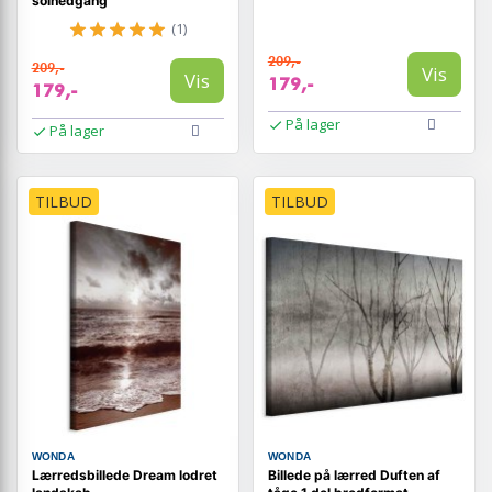
solnedgang
(1)
209,-
209,-
Vis
Vis
179,-
179,-
På lager
På lager
TILBUD
TILBUD
WONDA
WONDA
Lærredsbillede Dream lodret
Billede på lærred Duften af