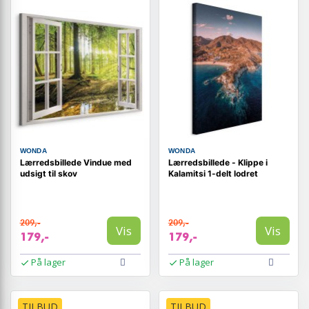
WONDA
WONDA
Lærredsbillede Vindue med
Lærredsbillede - Klippe i
udsigt til skov
Kalamitsi 1-delt lodret
209,-
209,-
Vis
Vis
179,-
179,-
På lager
På lager
TILBUD
TILBUD