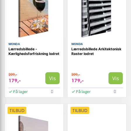
WONDA
WONDA
Lærredsbillede -
Lærredsbillede Arkitektonisk
Kærlighedsforfriskning lodret
Raster lodret
209,-
209,-
Vis
Vis
179,-
179,-
På lager
På lager
TILBUD
TILBUD