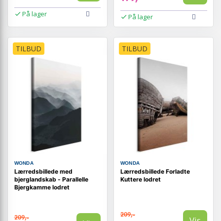
På lager
På lager
TILBUD
TILBUD
WONDA
WONDA
Lærredsbillede med
Lærredsbillede Forladte
bjerglandskab - Parallelle
Kuttere lodret
Bjergkamme lodret
209,-
209,-
Vis