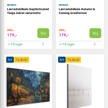
WONDA
WONDA
Lærredsbillede Sophisticated
Lærredsbillede Autumn Is
Twigs lodret naturmotiv
Coming bredformat
209,-
209,-
Vis
Vis
179,-
179,-
På lager
På lager
NY
TILBUD
NY
TILBUD