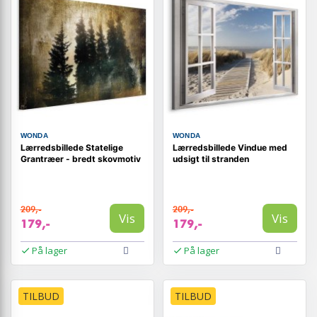
WONDA
WONDA
Lærredsbillede Statelige
Lærredsbillede Vindue med
Grantræer - bredt skovmotiv
udsigt til stranden
209,-
209,-
Vis
Vis
179,-
179,-
På lager
På lager
TILBUD
TILBUD