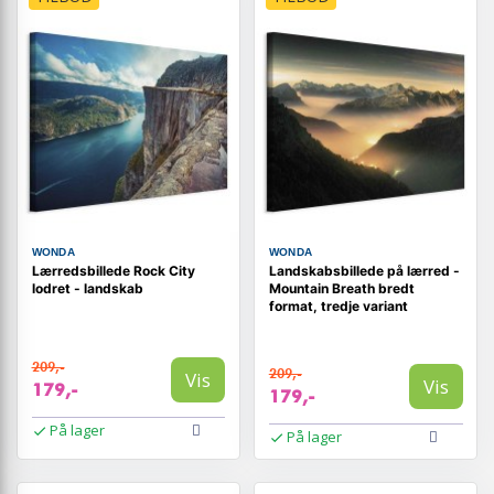
WONDA
WONDA
Lærredsbillede Rock City
Landskabsbillede på lærred -
lodret - landskab
Mountain Breath bredt
format, tredje variant
209,-
209,-
Vis
Vis
179,-
179,-
På lager
På lager