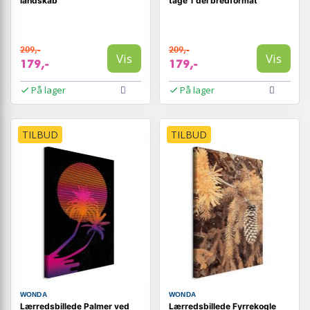
landskab
tåge 1 del bredformat
209,-
209,-
Vis
Vis
179,-
179,-
På lager
På lager
TILBUD
TILBUD
WONDA
WONDA
Lærredsbillede Palmer ved
Lærredsbillede Fyrrekogle