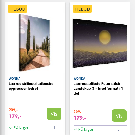
TILBUD
TILBUD
WONDA
WONDA
Lærredsbillede Italienske
Lærredsbillede Futuristisk
cypresser lodret
Landskab 3 - bredformat i 1
del
209,-
209,-
Vis
Vis
179,-
179,-
På lager
På lager