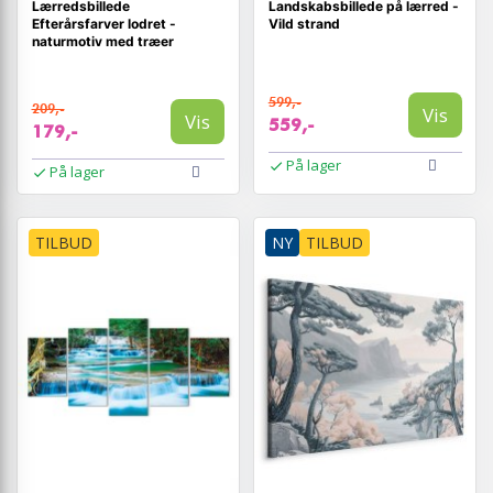
Lærredsbillede
Landskabsbillede på lærred -
Efterårsfarver lodret -
Vild strand
naturmotiv med træer
599,-
209,-
Vis
Vis
559,-
179,-
På lager
På lager
TILBUD
NY
TILBUD