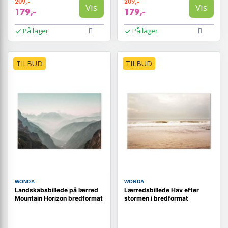
209,-
209,-
Vis
Vis
179,-
179,-
På lager
På lager
TILBUD
TILBUD
WONDA
WONDA
Landskabsbillede på lærred
Lærredsbillede Hav efter
Mountain Horizon bredformat
stormen i bredformat