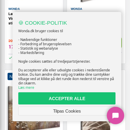
WONDA
WONDA
Lærredsbillede Paris-gade i
Lærredsbillede Misty Trail
Vincent van Gogh-inspireret
lodret - havlandskab
🍪 COOKIE-POLITIK
stil
Wonda.dk bruger cookies til
209,-
- Nødvendige funktioner
209,-
Vis
Vis
- Forbedring af brugeroplevelsen
179,-
179,-
- Statistik og webanalyse
- Markedsføring
På lager
På lager
Nogle cookies sættes af tredjepartstjenester.
Du accepterer alle eller udvalgte cookies i nedenstående
bokse. Du kan ændre dine valg og trække dine samtykker
NY
TILBUD
NY
TILBUD
tilbage ved at klikke på det runde ikon nederst til venstre på
din skærm.
Læs mere
ACCEPTER ALLE
Tilpas Cookies