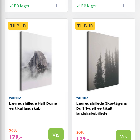
På lager
På lager
TILBUD
TILBUD
WONDA
WONDA
Lærredsbillede Half Dome
Lærredsbillede Skovtågens
vertikal landskab
Duft 1-delt vertikalt
landskabsbillede
209,-
209,-
Vis
Vis
179,-
179,-