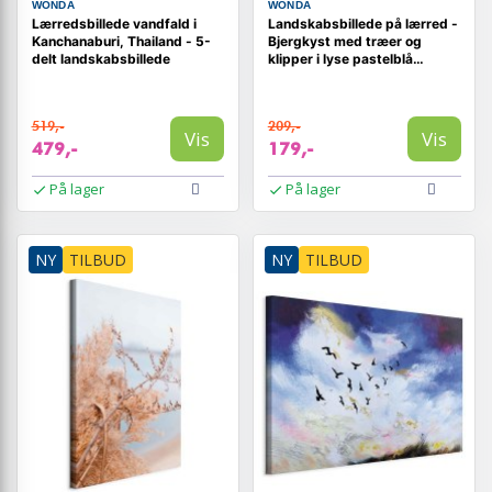
WONDA
WONDA
Lærredsbillede vandfald i
Landskabsbillede på lærred -
Kanchanaburi, Thailand - 5-
Bjergkyst med træer og
delt landskabsbillede
klipper i lyse pastelblå
nuancer
519,-
209,-
Vis
Vis
479,-
179,-
På lager
På lager
NY
TILBUD
NY
TILBUD