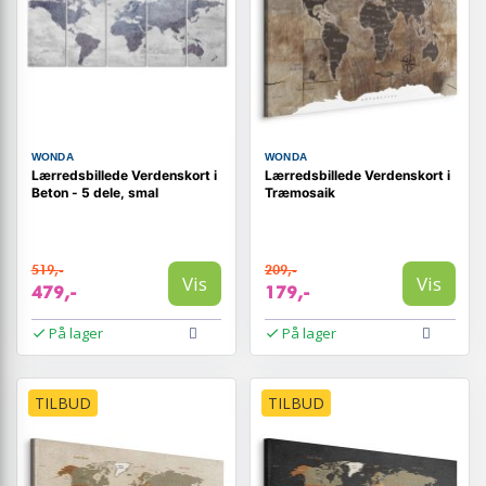
WONDA
WONDA
Lærredsbillede Verdenskort i
Lærredsbillede Verdenskort i
Beton - 5 dele, smal
Træmosaik
519,-
209,-
Vis
Vis
479,-
179,-
På lager
På lager
TILBUD
TILBUD