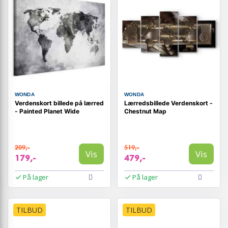
WONDA
WONDA
Verdenskort billede på lærred
Lærredsbillede Verdenskort -
- Painted Planet Wide
Chestnut Map
209,-
519,-
Vis
Vis
179,-
479,-
På lager
På lager
TILBUD
TILBUD