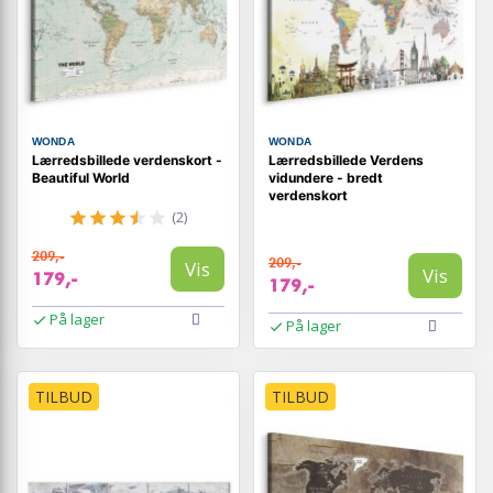
WONDA
WONDA
Lærredsbillede verdenskort -
Lærredsbillede Verdens
Beautiful World
vidundere - bredt
verdenskort
(2)
209,-
209,-
Vis
Vis
179,-
179,-
På lager
På lager
TILBUD
TILBUD