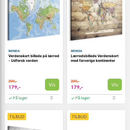
WONDA
WONDA
Verdenskort billede på lærred
Lærredsbillede Verdenskort
- Udforsk verden
med farverige kontinenter
209,-
209,-
Vis
Vis
179,-
179,-
På lager
På lager
TILBUD
TILBUD