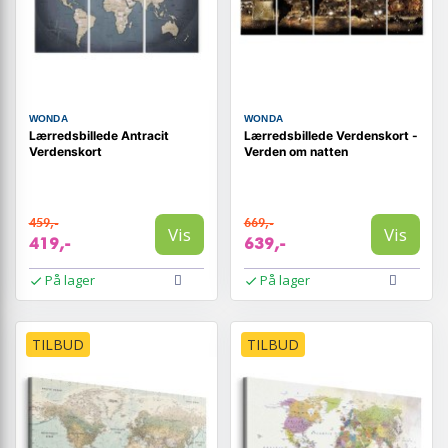
WONDA
WONDA
Lærredsbillede Antracit
Lærredsbillede Verdenskort -
Verdenskort
Verden om natten
459,-
669,-
Vis
Vis
419,-
639,-
På lager
På lager
TILBUD
TILBUD