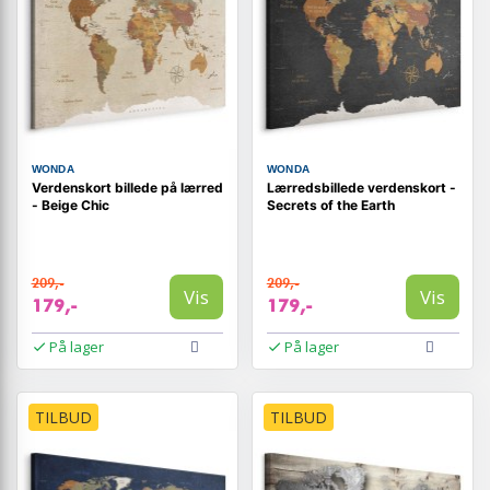
WONDA
WONDA
Verdenskort billede på lærred
Lærredsbillede verdenskort -
- Beige Chic
Secrets of the Earth
209,-
209,-
Vis
Vis
179,-
179,-
På lager
På lager
TILBUD
TILBUD