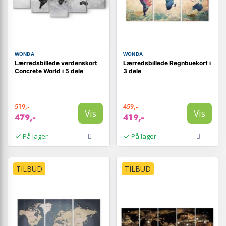
WONDA
WONDA
Lærredsbillede verdenskort
Lærredsbillede Regnbuekort i
Concrete World i 5 dele
3 dele
519,-
459,-
Vis
Vis
479,-
419,-
På lager
På lager
TILBUD
TILBUD