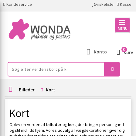
Kundeservice
Ønskeliste
Kasse
MENU
0
Konto
Kurv
Billeder
Kort
Kort
Oplev en verden af
billeder
og
kort
, der bringer personlighed
og stil ind i dit hjem. Vores udvalg af vægdekorationer giver dig