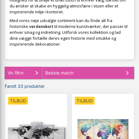
mulighed for at tilføje et unikt touch til enhver væg, uanset om
du ønsker at skabe en hyggelig atmosfære i stuen eller et
inspirerende miljø i kontoret.
Med vores nøje udvalgte sortiment kan du finde alt fra
historiske
verdenskort
til moderne kunstværker, der passer til
enhver smag og indretning. Udforsk vores kollektion og lad
dine vægge fortælle deres egen historie med smukke og
inspirerende dekorationer.
Vis filtre
Fandt 33 produkter
TILBUD
TILBUD