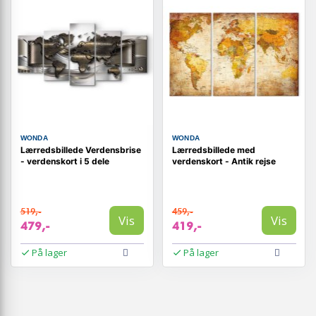
WONDA
WONDA
Lærredsbillede Verdensbrise
Lærredsbillede med
- verdenskort i 5 dele
verdenskort - Antik rejse
519,-
459,-
Vis
Vis
479,-
419,-
På lager
På lager