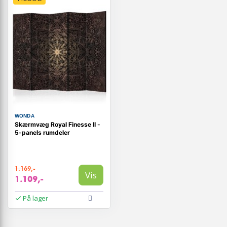
WONDA
Skærmvæg Royal Finesse II -
5-panels rumdeler
1.169,-
Vis
1.109,-
På lager