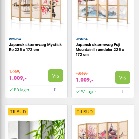
WONDA
WONDA
Japansk skærmvæg Mystisk
Japansk skærmvæg Fuji
Ro 225 x 172 cm
Mountain II rumdeler 225 x
172 cm
1.069,-
1.069,-
Vis
Vis
1.009,-
1.009,-
På lager
På lager
TILBUD
TILBUD