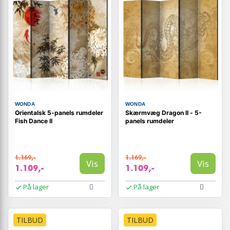
WONDA
WONDA
Orientalsk 5-panels rumdeler
Skærmvæg Dragon II - 5-
Fish Dance II
panels rumdeler
1.169,-
1.169,-
Vis
Vis
1.109,-
1.109,-
På lager
På lager
TILBUD
TILBUD