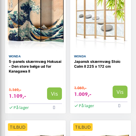
WONDA
WONDA
5-panels skærmvæg Hokusai
Japansk skærmvæg Stoic
- Den store bølge ud for
Calm II 225 x 172 cm
Kanagawa II
1.069,-
1.169,-
Vis
Vis
1.009,-
1.109,-
På lager
På lager
TILBUD
TILBUD