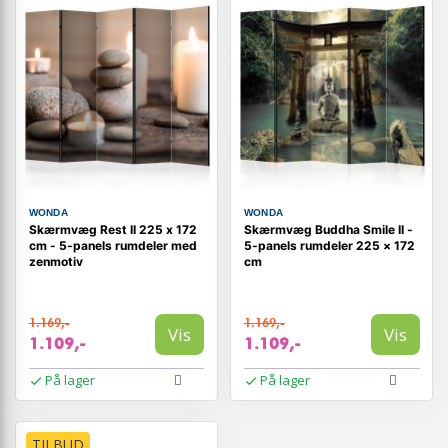
WONDA
WONDA
Skærmvæg Rest II 225 x 172
Skærmvæg Buddha Smile II -
cm - 5-panels rumdeler med
5-panels rumdeler 225 × 172
zenmotiv
cm
1.169,-
1.169,-
Vis
Vis
1.109,-
1.109,-
På lager
På lager
TILBUD