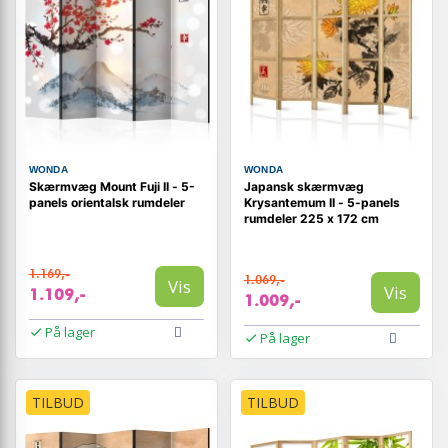
WONDA
WONDA
Skærmvæg Mount Fuji II - 5-
Japansk skærmvæg
panels orientalsk rumdeler
Krysantemum II - 5-panels
rumdeler 225 x 172 cm
1.169,-
1.069,-
Vis
Vis
1.109,-
1.009,-
På lager
På lager
TILBUD
TILBUD