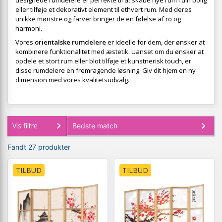
designede rumdelere er perfekte til at skabe nye rum i din bolig
eller tilføje et dekorativt element til ethvert rum. Med deres
unikke mønstre og farver bringer de en følelse af ro og
harmoni.
Vores
orientalske rumdelere
er ideelle for dem, der ønsker at
kombinere funktionalitet med æstetik. Uanset om du ønsker at
opdele et stort rum eller blot tilføje et kunstnerisk touch, er
disse rumdelere en fremragende løsning. Giv dit hjem en ny
dimension med vores kvalitetsudvalg.
Vis filtre
Fandt 27 produkter
TILBUD
TILBUD