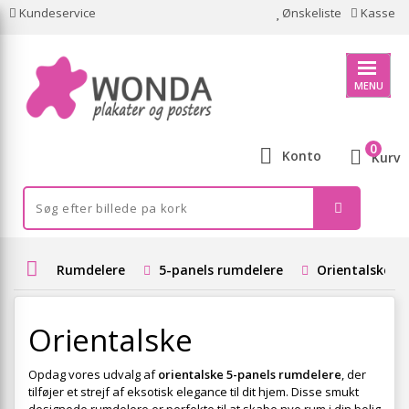
Kundeservice
Ønskeliste
Kasse
MENU
0
Konto
Kurv
Rumdelere
5-panels rumdelere
Orientalske
Orientalske
Opdag vores udvalg af
orientalske 5-panels rumdelere
, der
tilføjer et strejf af eksotisk elegance til dit hjem. Disse smukt