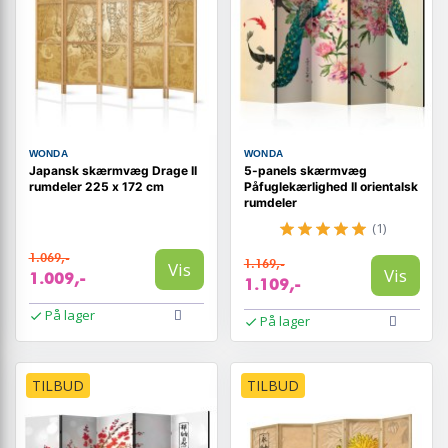
WONDA
WONDA
Japansk skærmvæg Drage II
5-panels skærmvæg
rumdeler 225 x 172 cm
Påfuglekærlighed II orientalsk
rumdeler
(1)
1.069,-
1.169,-
Vis
Vis
1.009,-
1.109,-
På lager
På lager
TILBUD
TILBUD