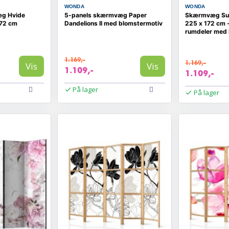
WONDA
WONDA
æg Hvide
5-panels skærmvæg Paper
Skærmvæg Sum
172 cm
Dandelions II med blomstermotiv
225 x 172 cm 
rumdeler med 
1.169,-
1.169,-
Vis
Vis
1.109,-
1.109,-
På lager
På lager