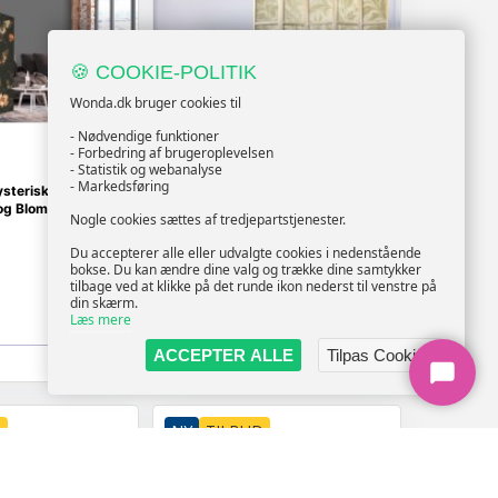
🍪 COOKIE-POLITIK
Wonda.dk bruger cookies til
- Nødvendige funktioner
- Forbedring af brugeroplevelsen
- Statistik og webanalyse
WONDA
- Markedsføring
terisk Have med
Japansk skærmvæg med
g Blomster -
botanisk blomstermotiv i
Nogle cookies sættes af tredjepartstjenester.
sandfarver 225 x 172 cm
Du accepterer alle eller udvalgte cookies i nedenstående
bokse. Du kan ændre dine valg og trække dine samtykker
tilbage ved at klikke på det runde ikon nederst til venstre på
1.069,-
din skærm.
Vis
Vis
1.009,-
Læs mere
ACCEPTER ALLE
Tilpas Cookies
På lager
D
NY
TILBUD