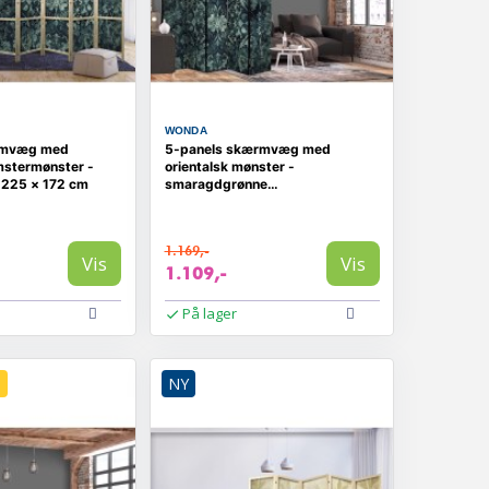
WONDA
rmvæg med
5-panels skærmvæg med
mstermønster -
orientalsk mønster -
 225 × 172 cm
smaragdgrønne
blomsterornamenter
1.169,-
Vis
Vis
1.109,-
På lager
D
NY