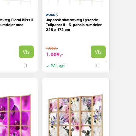
WONDA
æg Floral Bliss II
Japansk skærmvæg Lysende
rumdeler med
Tulipaner II - 5-panels rumdeler
225 × 172 cm
1.069,-
Vis
Vis
1.009,-
På lager