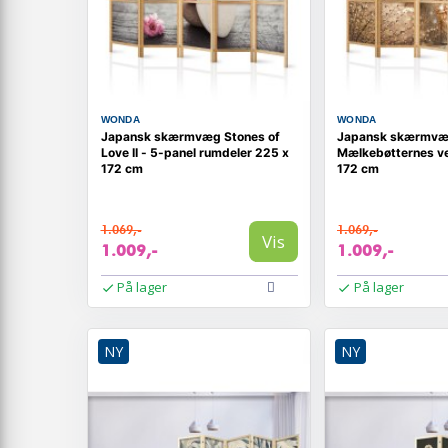
WONDA
WONDA
Japansk skærmvæg Stones of
Japansk skærmv
Love II - 5-panel rumdeler 225 x
Mælkebøtternes ve
172 cm
172 cm
1.069,-
1.069,-
Vis
1.009,-
1.009,-
På lager
På lager
NY
NY