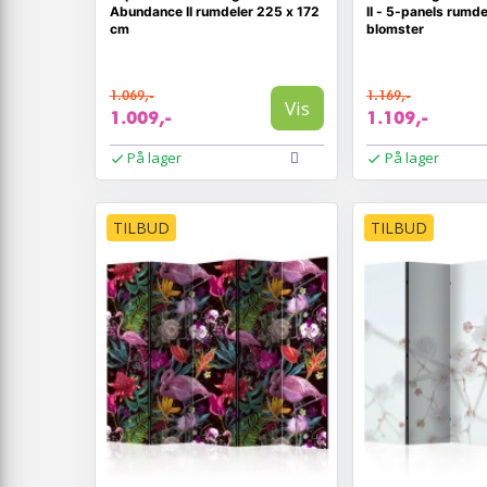
Abundance II rumdeler 225 x 172
II - 5-panels rumd
cm
blomster
1.069,-
1.169,-
Vis
1.009,-
1.109,-
På lager
På lager
TILBUD
TILBUD