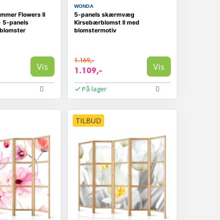
WONDA
mer Flowers II
5-panels skærmvæg
- 5-panels
Kirsebærblomst II med
blomster
blomstermotiv
1.169,-
Vis
Vis
1.109,-
På lager
TILBUD