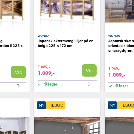
WONDA
WONDA
æg
Japansk skærmvæg Liljer på en
Japansk skæ
rden II 225 x
bølge 225 × 172 cm
orientalsk blo
smaragdgrøn,
1.069,-
1.069,-
Vis
Vis
1.009,-
1.009,-
På lager
På lager
NY
TILBUD
NY
TILBU