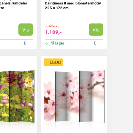
5-panels rumdeler
Daintiness II med blomstermotiv
te
225 × 172 cm
1.169,-
Vis
Vis
1.109,-
På lager
TILBUD