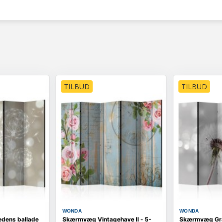
TILBUD
TILBUD
WONDA
WONDA
dens ballade
Skærmvæg Vintagehave II - 5-
Skærmvæg Gra