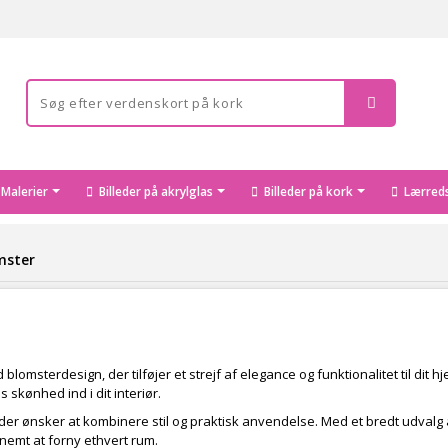
Malerier
Billeder på akrylglas
Billeder på kork
Lærreds
mster
blomsterdesign, der tilføjer et strejf af elegance og funktionalitet til dit h
 skønhed ind i dit interiør.
 der ønsker at kombinere stil og praktisk anvendelse. Med et bredt udval
t nemt at forny ethvert rum.