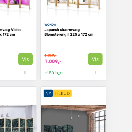
WONDA
mvæg Violet
Japansk skærmvæg
 x 172 cm
Blomstereng II 225 x 172 cm
1.069,-
Vis
Vis
1.009,-
På lager
NY
TILBUD