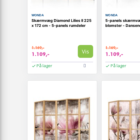
WONDA
WONDA
Skærmvæg Diamond Lilies II 225
5-panels skærmv
x 172 cm - 5-panels rumdeler
blomster - Dansen
1.169,-
1.169,-
Vis
1.109,-
1.109,-
På lager
På lager