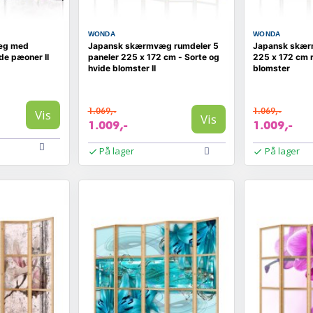
WONDA
WONDA
æg med
Japansk skærmvæg rumdeler 5
Japansk skærmv
de pæoner II
paneler 225 x 172 cm - Sorte og
225 x 172 cm 
hvide blomster II
blomster
1.069,-
1.069,-
Vis
Vis
1.009,-
1.009,-
På lager
På lager