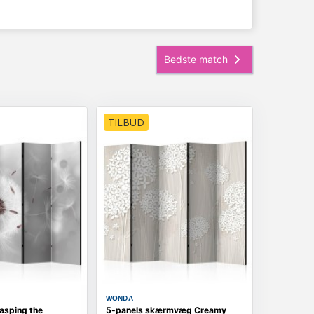
TILBUD
WONDA
sping the
5-panels skærmvæg Creamy