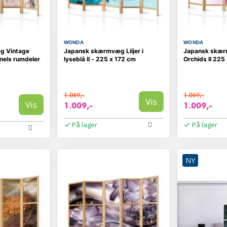
WONDA
WONDA
g Vintage
Japansk skærmvæg Liljer i
Japansk skær
anels rumdeler
lyseblå II - 225 x 172 cm
Orchids II 225
1.069,-
1.069,-
Vis
Vis
1.009,-
1.009,-
På lager
På lager
NY