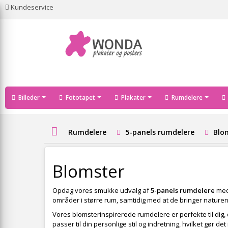
Kundeservice
Billeder
Fototapet
Plakater
Rumdelere
Rumdelere
5-panels rumdelere
Blo
Blomster
Opdag vores smukke udvalg af
5-panels rumdelere
med 
områder i større rum, samtidig med at de bringer naturens
Vores blomsterinspirerede rumdelere er perfekte til dig,
passer til din personlige stil og indretning, hvilket gør de