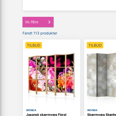
Vis filtre
Fandt 113 produkter
TILBUD
TILBUD
WONDA
WONDA
Japansk skærmvæg Floral
Skærmvæg Skønhe