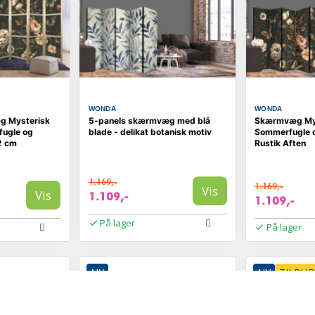
WONDA
WONDA
g Mysterisk
5-panels skærmvæg med blå
Skærmvæg Mys
ugle og
blade - delikat botanisk motiv
Sommerfugle o
2 cm
Rustik Aften
1.169,-
1.169,-
Vis
Vis
1.109,-
1.109,-
På lager
På lager
NY
NY
TILBU