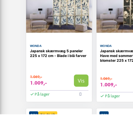
WONDA
WONDA
Japansk skærmvæg 5 paneler
Japansk skærmvæ
225 x 172 cm - Blade i blå farver
Have med sommerf
blomster 225 x 17
1.069,-
1.069,-
Vis
1.009,-
1.009,-
På lager
På lager
NY
TILBUD
NY