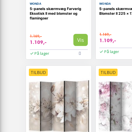
WONDA
WONDA
5-panels skærmvæg Farverig
5-panels skærmv
Eksotisk II med blomster og
Blomster II 225 × 
flamingoer
1.169,-
1.169,-
Vis
1.109,-
1.109,-
På lager
På lager
TILBUD
TILBUD