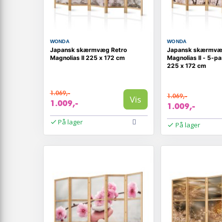
WONDA
WONDA
Japansk skærmvæg Retro
Japansk skærmvæ
Magnolias II 225 x 172 cm
Magnolias II - 5-p
225 x 172 cm
1.069,-
1.069,-
Vis
1.009,-
1.009,-
På lager
På lager