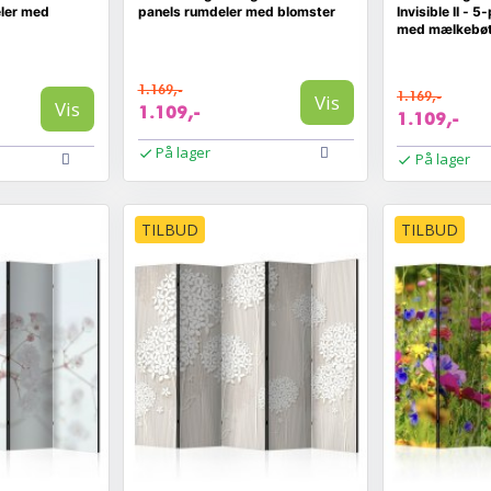
eler med
panels rumdeler med blomster
Invisible II - 
med mælkebøt
1.169,-
1.169,-
Vis
Vis
1.109,-
1.109,-
På lager
På lager
TILBUD
TILBUD