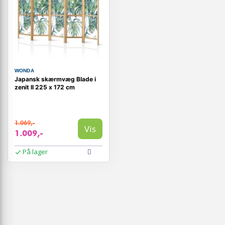
WONDA
Japansk skærmvæg Blade i
zenit II 225 x 172 cm
1.069,-
Vis
1.009,-
På lager