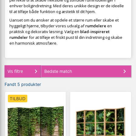
perfekte til at skabe fleksible og stilfulde ruminddelinger i
enhver boligindretning. Med deres unikke design er de ideelle
til at tilføje både funktion og æstetik til dit hjem.
Uanset om du ønsker at opdele et større rum eller skabe et
hyggeligt hjørne, tilbyder vores udvalg af
rumdelere
en
praktisk og dekorativ løsning. Vælg en
blad-inspireret
rumdeler
for at tilføje et friskt pust til din indretning og skabe
en harmonisk atmosfære.
Vis filtre
Fandt 5 produkter
TILBUD