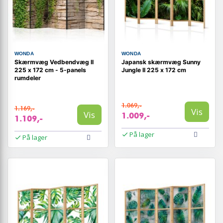
WONDA
WONDA
Skærmvæg Vedbendvæg II
Japansk skærmvæg Sunny
225 x 172 cm - 5-panels
Jungle II 225 x 172 cm
rumdeler
1.069,-
1.169,-
Vis
Vis
1.009,-
1.109,-
På lager
På lager