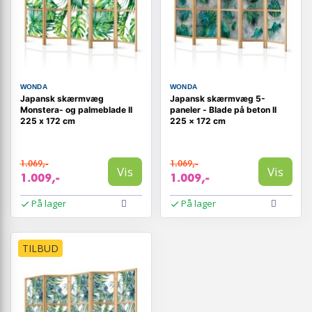
WONDA
WONDA
Japansk skærmvæg
Japansk skærmvæg 5-
Monstera- og palmeblade II
paneler - Blade på beton II
225 x 172 cm
225 × 172 cm
1.069,-
1.069,-
Vis
Vis
1.009,-
1.009,-
På lager
På lager
TILBUD