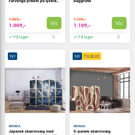
Farverige prikker på lyserød
baggrund
baggrund
1.069,-
1.169,-
Vis
Vis
1.009,-
1.109,-
På lager
På lager
NY
NY
TILBUD
WONDA
WONDA
Japansk skærmvæg med
5-panels skærmvæg