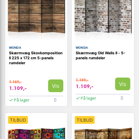
WONDA
WONDA
Skærmvæg Skovkomposition
Skærmvæg Old Walls II - 5-
II 225 x 172 cm 5-panels
panels rumdeler
rumdeler
1.169,-
1.169,-
Vis
Vis
1.109,-
1.109,-
På lager
På lager
TILBUD
TILBUD