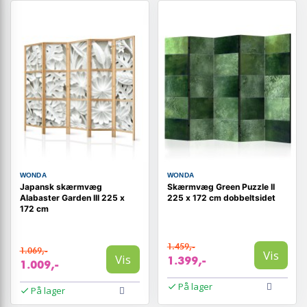
WONDA
WONDA
Japansk skærmvæg
Skærmvæg Green Puzzle II
Alabaster Garden III 225 x
225 x 172 cm dobbeltsidet
172 cm
1.459,-
1.069,-
Vis
Vis
1.399,-
1.009,-
På lager
På lager