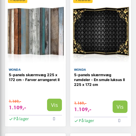
WONDA
WONDA
5-panels skærmvæg 225 x
5-panels skærmvæg
172 cm - Farver arrangeret II
rumdeler - En smule luksus II
225 x 172 cm
1.169,-
1.169,-
Vis
Vis
1.109,-
1.109,-
På lager
På lager