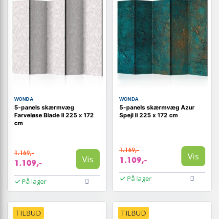
WONDA
WONDA
5-panels skærmvæg
5-panels skærmvæg Azur
Farveløse Blade II 225 x 172
Spejl II 225 x 172 cm
cm
1.169,-
1.169,-
Vis
Vis
1.109,-
1.109,-
På lager
På lager
TILBUD
TILBUD