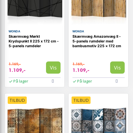
WONDA
WONDA
Skærmvæg Mørkt
Skærmvæg Amazonvæg II -
Krydspunkt II 225 x 172 cm -
5-panels rumdeler med
5-panels rumdeler
bambusmotiv 225 × 172 cm
1.169,-
1.169,-
Vis
Vis
1.109,-
1.109,-
På lager
På lager
TILBUD
TILBUD