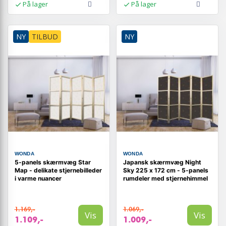
På lager
På lager
NY
TILBUD
NY
WONDA
WONDA
5-panels skærmvæg Star
Japansk skærmvæg Night
Map - delikate stjernebilleder
Sky 225 x 172 cm - 5-panels
i varme nuancer
rumdeler med stjernehimmel
1.169,-
1.069,-
Vis
Vis
1.109,-
1.009,-