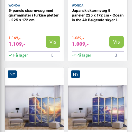
WONDA
WONDA
5-panels skærmvæg med
Japansk skærmvæg 5
girafmønster i turkise pletter
paneler 225 x 172 cm - Ocean
- 225 x 172 cm
in the Air Bølgende skyer i
morgenlys
1.169,-
1.069,-
Vis
Vis
1.109,-
1.009,-
På lager
På lager
NY
NY