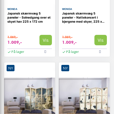
WONDA
WONDA
Japansk skærmvæg 5
Japansk skærmvæg 5
paneler - Solnedgang over et
paneler - Nattekoncert i
skyet hav 225 x 172 cm
bjergene med skyer, 225 x
172 cm
1.069,-
1.069,-
Vis
Vis
1.009,-
1.009,-
På lager
På lager
NY
NY