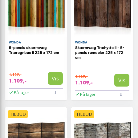
WONDA
WONDA
5-panels skærmvæg
Skærmvæg Træhytte II - 5-
Træregnbue II 225 x 172 cm
panels rumdeler 225 x 172
cm
1.169,-
1.169,-
Vis
Vis
1.109,-
1.109,-
På lager
På lager
TILBUD
TILBUD