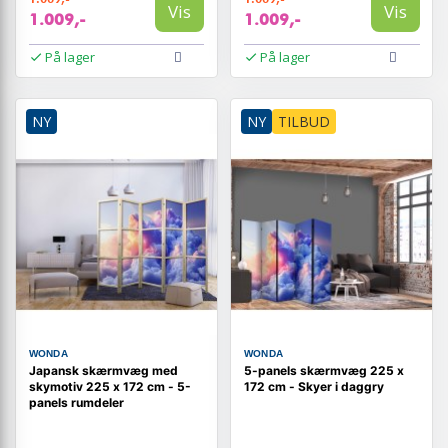
Vis
Vis
1.009,-
1.009,-
På lager
På lager
NY
NY
TILBUD
WONDA
WONDA
Japansk skærmvæg med
5-panels skærmvæg 225 x
skymotiv 225 x 172 cm - 5-
172 cm - Skyer i daggry
panels rumdeler