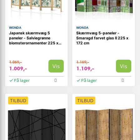
WONDA
WONDA
Japansk skærmvæg 5
Skærmvæg 5-paneler -
paneler - Salviegrønne
Smaragd farvet glas II 225 x
blomsterornamenter 225 x
172 cm
172 cm
1.069,-
1.169,-
Vis
Vis
1.009,-
1.109,-
På lager
På lager
TILBUD
TILBUD