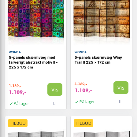
WONDA
WONDA
5-panels skærmvæg med
5-panels skærmvæg Winy
farverigt abstrakt motiv II -
Trail II 225 × 172 cm
225 x 172 cm
1.169,-
1.169,-
Vis
Vis
1.109,-
1.109,-
På lager
På lager
TILBUD
TILBUD