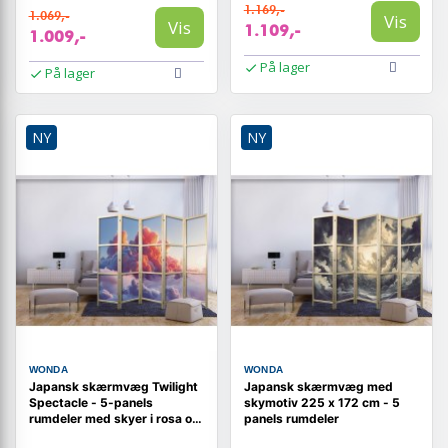
1.169,-
1.069,-
Vis
Vis
1.109,-
1.009,-
På lager
På lager
NY
NY
WONDA
WONDA
Japansk skærmvæg Twilight
Japansk skærmvæg med
Spectacle - 5-panels
skymotiv 225 x 172 cm - 5
rumdeler med skyer i rosa og
panels rumdeler
violette nuancer 225 x 172