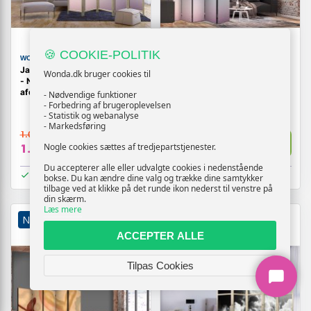
🍪 COOKIE-POLITIK
WONDA
WONDA
Japansk skærmvæg 5-panel
5-panels skærmvæg
Wonda.dk bruger cookies til
- Nostalgisk gradient i
Nostalgisk Gradient -
afdæmpede farver 225 x 172
dæmpede farver
- Nødvendige funktioner
cm
- Forbedring af brugeroplevelsen
- Statistik og webanalyse
- Markedsføring
1.069,-
1.169,-
Vis
Vis
Nogle cookies sættes af tredjepartstjenester.
1.009,-
1.109,-
Du accepterer alle eller udvalgte cookies i nedenstående
På lager
På lager
bokse. Du kan ændre dine valg og trække dine samtykker
tilbage ved at klikke på det runde ikon nederst til venstre på
din skærm.
Læs mere
NY
TILBUD
NY
ACCEPTER ALLE
Tilpas Cookies