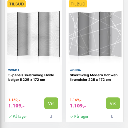
TILBUD
TILBUD
WONDA
WONDA
5-panels skærmvæg Hvide
Skærmvæg Modern Cobweb
bølger II 225 x 172 cm
II rumdeler 225 x 172 cm
1.169,-
1.169,-
Vis
Vis
1.109,-
1.109,-
På lager
På lager