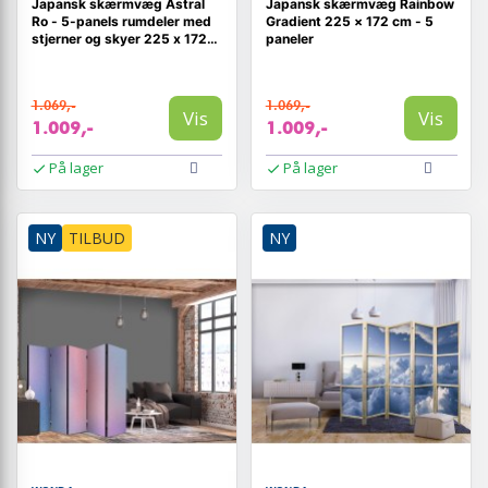
Japansk skærmvæg Astral
Japansk skærmvæg Rainbow
Ro - 5-panels rumdeler med
Gradient 225 × 172 cm - 5
stjerner og skyer 225 x 172
paneler
cm
1.069,-
1.069,-
Vis
Vis
1.009,-
1.009,-
På lager
På lager
NY
TILBUD
NY