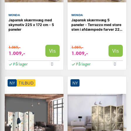
WONDA
WONDA
Japansk skærmvæg med
Japansk skærmvæg 5
skymotiv 225 x 172 cm - 5
paneler - Terrazzo med store
paneler
sten i afdæmpede farver 225
x 172 cm
1.069,-
1.069,-
Vis
Vis
1.009,-
1.009,-
På lager
På lager
NY
TILBUD
NY