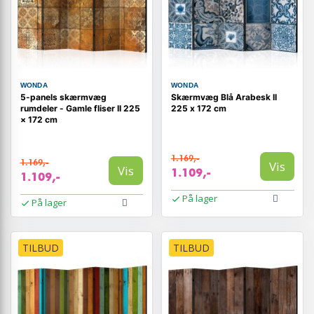
WONDA
WONDA
5-panels skærmvæg
Skærmvæg Blå Arabesk II
rumdeler - Gamle fliser II 225
225 x 172 cm
× 172 cm
1.169,-
1.169,-
Vis
Vis
1.109,-
1.109,-
På lager
På lager
TILBUD
TILBUD