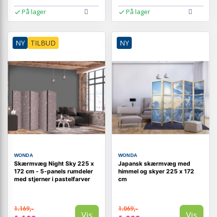
På lager
På lager
NY
TILBUD
NY
WONDA
WONDA
Skærmvæg Night Sky 225 x
Japansk skærmvæg med
172 cm - 5-panels rumdeler
himmel og skyer 225 x 172
med stjerner i pastelfarver
cm
1.169,-
1.069,-
Vis
Vis