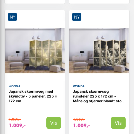
NY
NY
WONDA
WONDA
Japansk skærmvæg med
Japansk skærmvæg
skymotiv - 5 paneler, 225 ×
rumdeler 225 x 172 cm -
172 cm
Måne og stjerner blandt store
skyer
1.069,-
1.069,-
Vis
Vis
1.009,-
1.009,-