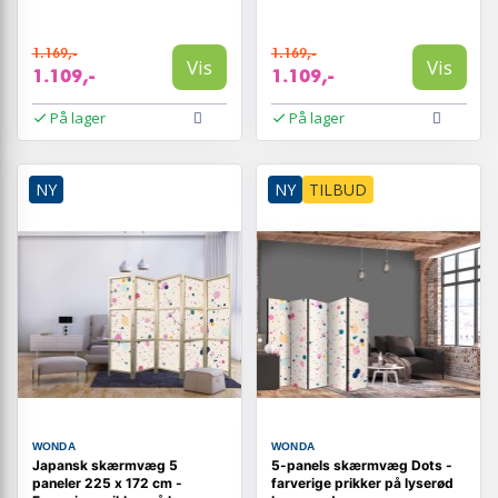
172 cm
1.169,-
1.169,-
Vis
Vis
1.109,-
1.109,-
På lager
På lager
NY
NY
TILBUD
WONDA
WONDA
Japansk skærmvæg 5
5-panels skærmvæg Dots -
paneler 225 x 172 cm -
farverige prikker på lyserød