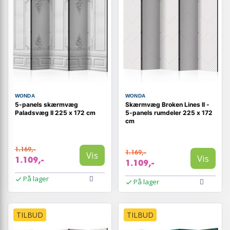
WONDA
WONDA
5-panels skærmvæg
Skærmvæg Broken Lines II -
Paladsvæg II 225 x 172 cm
5-panels rumdeler 225 x 172
cm
1.169,-
1.169,-
Vis
Vis
1.109,-
1.109,-
På lager
På lager
TILBUD
TILBUD