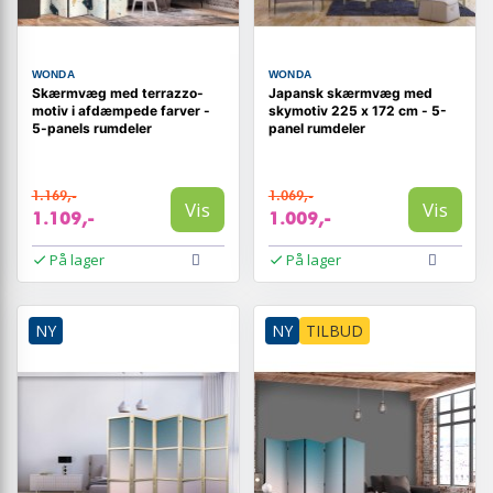
WONDA
WONDA
Skærmvæg med terrazzo-
Japansk skærmvæg med
motiv i afdæmpede farver -
skymotiv 225 x 172 cm - 5-
5-panels rumdeler
panel rumdeler
1.169,-
1.069,-
Vis
Vis
1.109,-
1.009,-
På lager
På lager
NY
NY
TILBUD