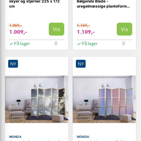
skyer og stjerner 225 x 172
Bølgende Blade -
cm
uregelmæssige planteformer
i Matisse-stil
1.069,-
1.169,-
Vis
Vis
1.009,-
1.109,-
På lager
På lager
NY
NY
WONDA
WONDA