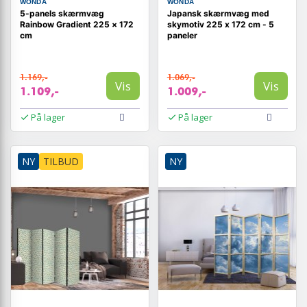
WONDA
WONDA
5-panels skærmvæg
Japansk skærmvæg med
Rainbow Gradient 225 × 172
skymotiv 225 x 172 cm - 5
cm
paneler
1.169,-
1.069,-
Vis
Vis
1.109,-
1.009,-
På lager
På lager
NY
TILBUD
NY