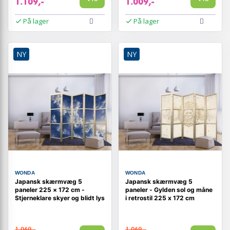
1.109,-
1.009,-
På lager
På lager
NY
NY
WONDA
WONDA
Japansk skærmvæg 5
Japansk skærmvæg 5
paneler 225 × 172 cm -
paneler - Gylden sol og måne
Stjerneklare skyer og blidt lys
i retrostil 225 x 172 cm
1.069,-
1.069,-