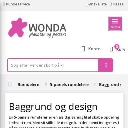
Kundeservice
Ønskeliste
Kasse
MENU
0
Konto
Kurv
Rumdelere
5-panels rumdelere
Baggrund og 
Baggrund og design
En
5-panels rumdeler
er en alsidig løsning til at skabe opdeling
i ethvert rum. Med sit stilfulde
design
kan den nemt integreres i