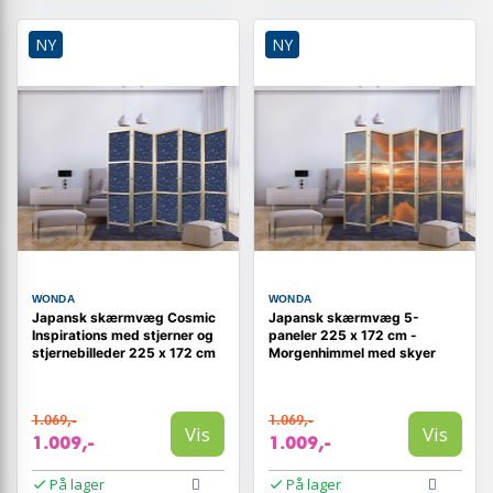
NY
NY
WONDA
WONDA
Japansk skærmvæg Cosmic
Japansk skærmvæg 5-
Inspirations med stjerner og
paneler 225 x 172 cm -
stjernebilleder 225 x 172 cm
Morgenhimmel med skyer
1.069,-
1.069,-
Vis
Vis
1.009,-
1.009,-
På lager
På lager