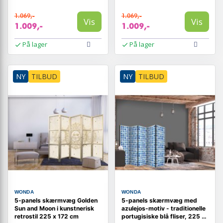
cm
1.069,-
1.069,-
Vis
Vis
1.009,-
1.009,-
På lager
På lager
NY
TILBUD
NY
TILBUD
WONDA
WONDA
5-panels skærmvæg Golden
5-panels skærmvæg med
Sun and Moon i kunstnerisk
azulejos-motiv - traditionelle
retrostil 225 x 172 cm
portugisiske blå fliser, 225 x