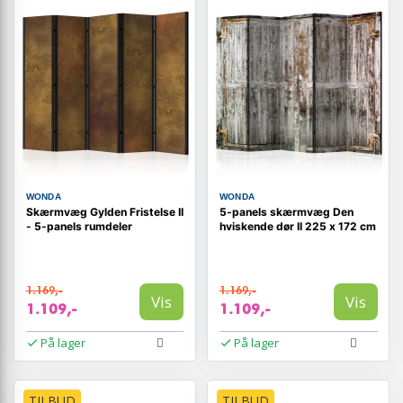
WONDA
WONDA
Skærmvæg Gylden Fristelse II
5-panels skærmvæg Den
- 5-panels rumdeler
hviskende dør II 225 x 172 cm
1.169,-
1.169,-
Vis
Vis
1.109,-
1.109,-
På lager
På lager
TILBUD
TILBUD